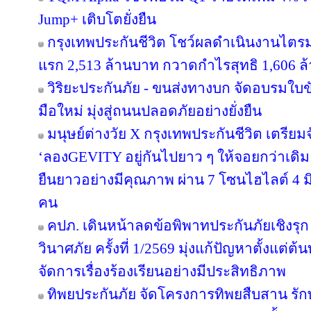
Jump+ เติบโตยั่งยืน
กรุงเทพประกันชีวิต โชว์ผลดำเนินงานไตรมาส
แรก 2,513 ล้านบาท กวาดกำไรสุทธิ 1,606 ล
วิริยะประกันภัย - ขนส่งทางบก จัดอบรมใบขับขี
มือใหม่ มุ่งสู่ถนนปลอดภัยอย่างยั่งยืน
มนุษย์ต่างวัย X กรุงเทพประกันชีวิต เตรียม
‘ลองGEVITY อยู่กันไปยาว ๆ ให้จอยกว่าเด
ยืนยาวอย่างมีคุณภาพ ผ่าน 7 โซนไฮไลต์ 4 มิต
คน
คปภ. เดินหน้าลดข้อพิพาทประกันภัยเชิงรุก 
วินาศภัย ครั้งที่ 1/2569 มุ่งแก้ปัญหาตั้งแ
จัดการเรื่องร้องเรียนอย่างมีประสิทธิภาพ
ทิพยประกันภัย จัดโครงการทิพยสืบสาน รั