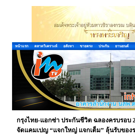
หน้าแรก
ตลาดวิเคราะห์
อสังหา
ขายตรง
ประกัน
ยานยนต์
กรุงไทย-แอกซ่า ประกันชีวิต ฉลองครบรอบ 
จัดแคมเปญ “แจกใหญ่ แจกเต็ม” ลุ้นรับของร