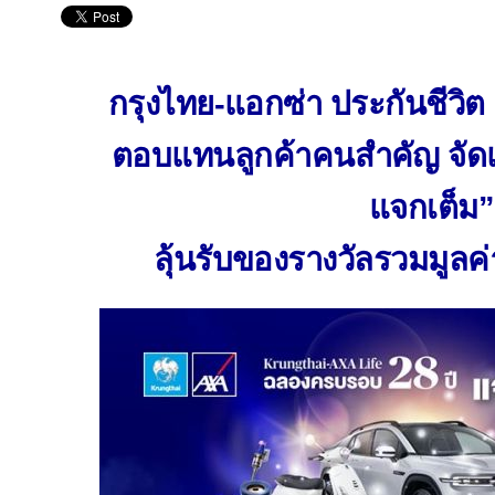
กรุงไทย-แอกซ่า ประกันชีวิ
ตอบแทนลูกค้าคนสำคัญ จั
แจกเต็ม”
ลุ้นรับของรางวัลรวมมูลค