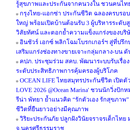
รู้สุขภาพและประกันจากคนวงใน ชวนคนไทยส
กรุงไทย-แอกซ่า ประกันชีวิต ฉลองครบรอบ 29
ใหญ่ พร้อมเปิดบ้านต้อนรับ 3 ผู้บริหารระดั
วิสัยทัศน์ และตอกย้ำความแข็งแกร่งของบริษ
อินชัวร์ เอกซ์ พลิกโฉมโบรกเกอร์ฯ สู่ที่ปร
เสริมแกร่งช่องทางขายเจาะกลุ่มกลาง-บน ดันเ
คปภ. ประชุมร่วม สคบ. พัฒนาระบบรับเรื่องร
ระดับประสิทธิภาพการคุ้มครองผู้บริโภค
OCEAN LIFE ไทยสมุทรประกันชีวิต เปิด
LOVE 2026 @Ocean Marina' ชวนนักวิ่งปักหมุด
รีน่า พัทยา ย้ำแนวคิด “รักตัวเอง รักสุขภาพ”
ชีวิตที่ยืนยาวอย่างมีคุณภาพ
วิริยะประกันภัย ปลูกฝังวินัยจราจรเด็กไท
จ.นครศรีธรรมราช