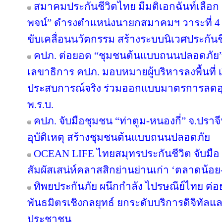
สมาคมประกันชีวิตไทย มีมติเอกฉันท์เลือก “
พจน์” ดำรงตำแหน่งนายกสมาคมฯ วาระที่ 4 ชู
ขับเคลื่อนนวัตกรรม สร้างระบบนิเวศประกันชีว
คปภ. ต่อยอด “ชุมชนต้นแบบถนนปลอดภัย” จ
เลขาธิการ คปภ. มอบหมายผู้บริหารลงพื้นที่ เป
ประสบการณ์จริง ร่วมออกแบบมาตรการลดอุบัต
พ.ร.บ.
คปภ. จับมือชุมชน “ท่าตูม-หนองกี่” จ.ปราจีน
อุบัติเหตุ สร้างชุมชนต้นแบบถนนปลอดภัย
OCEAN LIFE ไทยสมุทรประกันชีวิต จับมือ ‘
สัมผัสเสน่ห์คลาสสิกย่านย่านเก่า ‘ตลาดน้อ
ทิพยประกันภัย ผนึกกำลัง ไปรษณีย์ไทย ต่อย
พันธมิตรเชิงกลยุทธ์ ยกระดับบริการดิจิทัลแล
ประชาชน