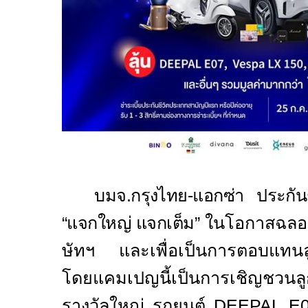
บมจ.กรุงไทย-แอกซ่า ประกัน
“แจกใหญ่ แจกเต็ม
” ในโอกาสฉล
ษัทฯ
และ
เพื่อเป็นการตอบแทน
โดยแคมเปญนี้เป็นการเชิญชวนลูก
ร
างวัลใหญ่
รถยนต์
DEEPAL E0