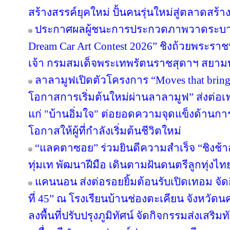
สร้างสรรค์ยุคใหม่ ปั้นคนรุ่นใหม่สู่ตลาดสร้
ประกาศผลผู้ชนะการประกวดภาพวาดระบาย
Dream Car Art Contest 2026” ชิงถ้วยพระร
เจ้า กรมสมเด็จพระเทพรัตนราชสุดาฯ สยาม
ลาลามูฟเปิดตัวโครงการ “Moves that brin
โอกาสการเริ่มต้นใหม่ผ่านลาลามูฟ” ส่งต่อเฟ
แก่ "บ้านอิ่มใจ" ต่อยอดความจุดแข็งด้านกา
โอกาสให้ผู้ที่กำลังเริ่มต้นชีวิตใหม่
“แลคตาซอย” ร่วมยินดีความสำเร็จ “ชิงช้า
ทุ่มเท พัฒนาฝีมือ เดินตามฝันดนตรีลูกทุ่งไท
แคนนอน ส่งต่อรอยยิ้มต้อนรับเปิดเทอม จัดก
ที่ 45” ณ โรงเรียนบ้านช่องตะเคียน จังหว
ลงพื้นที่ปรับปรุงภูมิทัศน์ จัดกิจกรรมส่งเสร