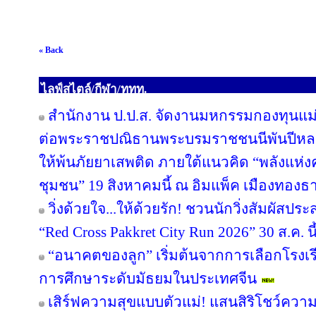
« Back
ไลฟ์สไตล์/กีฬา/ททท.
สำนักงาน ป.ป.ส. จัดงานมหกรรมกองทุนแม่
ต่อพระราชปณิธานพระบรมราชชนนีพันปีหลวง
ให้พ้นภัยยาเสพติด ภายใต้แนวคิด “พลังแห่ง
ชุมชน” 19 สิงหาคมนี้ ณ อิมแพ็ค เมืองทองธา
วิ่งด้วยใจ...ให้ด้วยรัก! ชวนนักวิ่งสัมผัส
“Red Cross Pakkret City Run 2026” 30 ส.ค. นี
“อนาคตของลูก” เริ่มต้นจากการเลือกโรงเรียน
การศึกษาระดับมัธยมในประเทศจีน
เสิร์ฟความสุขแบบตัวแม่! แสนสิริโชว์ความ