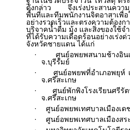
ฐานในชีวิตประจำวัน ไทวัสดุ ตร
ดังกล่าว จึงเร่งประสานความร
พื้นที่และทีมพนักงานจิตอาสาเพื่
อย่างรวดเร็วและตรงความต้อ
บริจาคน้ำดื่ม มุ้ง และสิ่งของใช้
ที่ได้รับความเดือดร้อนอย่างเร่
จังหวัดชายแดน ได้แก่
·
ศูนย์อพยพสนามช้างอินเ
จ.บุรีรัมย์
·
ศูนย์อพยพที่อำเภอพยุห
จ.ศรีสะเกษ
·
ศูนย์พักพิงโรงเรียนศรีรั
จ.ศรีสะเกษ
·
ศูนย์อพยพเทศบาลเมืองเดช
·
ศูนย์อพยพเทศบาลเมืองสระ