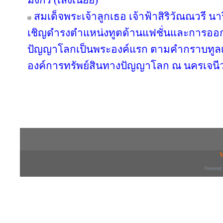
มังกร (เล่งเน่ยยี่)
สมเด็จพระเจ้าลูกเธอ เจ้าฟ้าสิริวัณณวรี 
เชิญดำรงตำแหน่งทูตด้านแฟชั่นและการออ
ปัญญาโลกเป็นพระองค์แรก ตามคำกราบทูลเ
องค์การทรัพย์สินทางปัญญาโลก ณ นครเจนีว
Copyright © 2016 inTV co.,Ltd. All Right
V