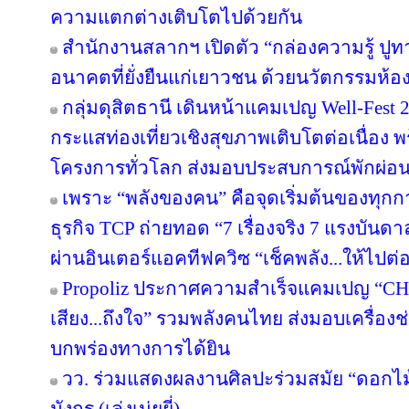
ความแตกต่างเติบโตไปด้วยกัน
สำนักงานสลากฯ เปิดตัว “กล่องความรู้ ปูทางฝั
อนาคตที่ยั่งยืนแก่เยาวชน ด้วยนวัตกรรมห้อ
กลุ่มดุสิตธานี เดินหน้าแคมเปญ Well-Fest 202
กระแสท่องเที่ยวเชิงสุขภาพเติบโตต่อเนื่อง 
โครงการทั่วโลก ส่งมอบประสบการณ์พักผ่อนอ
เพราะ “พลังของคน” คือจุดเริ่มต้นของทุกก
ธุรกิจ TCP ถ่ายทอด “7 เรื่องจริง 7 แรงบัน
ผ่านอินเตอร์แอคทีฟควิซ “เช็คพลัง...ให้ไปต่
Propoliz ประกาศความสำเร็จแคมเปญ “C
เสียง...ถึงใจ” รวมพลังคนไทย ส่งมอบเครื่องช่
บกพร่องทางการได้ยิน
วว. ร่วมแสดงผลงานศิลปะร่วมสมัย “ดอกไม้