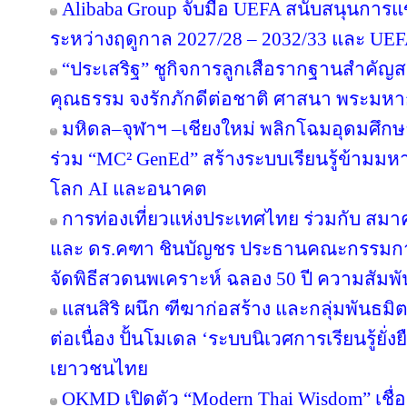
Alibaba Group จับมือ UEFA สนับสนุนการ
ระหว่างฤดูกาล 2027/28 – 2032/33 และ U
“ประเสริฐ” ชูกิจการลูกเสือรากฐานสำคัญส
คุณธรรม จงรักภักดีต่อชาติ ศาสนา พระมหาก
มหิดล–จุฬาฯ –เชียงใหม่ พลิกโฉมอุดมศึกษาไ
ร่วม “MC² GenEd” สร้างระบบเรียนรู้ข้ามมห
โลก AI และอนาคต
การท่องเที่ยวแห่งประเทศไทย ร่วมกับ สมาค
และ ดร.คฑา ชินบัญชร ประธานคณะกรรมการ
จัดพิธีสวดนพเคราะห์ ฉลอง 50 ปี ความสัมพ
แสนสิริ ผนึก ฑีฆาก่อสร้าง และกลุ่มพันธมิต
ต่อเนื่อง ปั้นโมเดล ‘ระบบนิเวศการเรียนรู้ยั่
เยาวชนไทย
OKMD เปิดตัว “Modern Thai Wisdom” เชื่