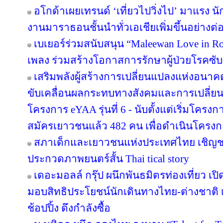
อโกด้าเผยเทรนด์ ‘เที่ยวไปวิ่งไป’ มาแรง
งานมาราธอนชั้นนำทั่วเอเชียเพิ่มขึ้นอย่างต่อ
เบเยอร์ร่วมสนับสนุน “Maleewan Love in Roc
เพลง ร่วมสร้างโอกาสการรักษาผู้ป่วยโรคซับซ
เสริมพลังผู้สร้างการเปลี่ยนแปลงแห่งอน
ขับเคลื่อนผลกระทบทางสังคมและการเปลี่ย
โครงการ eYAA รุ่นที่ 6 - นับตั้งแต่เริ่มโคร
สมัครเยาวชนแล้ว 482 คน เพื่อดำเนินโครง
สภาเด็กและเยาวชนแห่งประเทศไทย เชิญช
ประกวดภาพยนตร์สั้น Thai tical story
เดอะมอลล์ กรุ๊ป ผนึกพันธมิตรท่องเที่ยว เปิ
มอบสิทธิประโยชน์นักเดินทางไทย-ต่างชาติ เ
ช้อปปิ้ง ดึงกำลังซื้อ