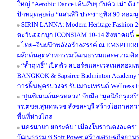
ใหญ่ “Aerobic Dance เต้นสับๆ กับตัวแม่” ดึ
ปักหมุดลุยต่อ “แสนสิริ ประชาอุทิศ 90 คอมมูนิต
SIRIN LANNA: Modern Heritage Fashion 
ตะวันออกบุก ICONSIAM 10-14 สิงหาคมนี้
ไทย–จีนผนึกพลังสร้างสรรค์ ณ EMSPHERE
ผลักดันอุตสาหกรรมวัฒนธรรมและความคิดสร
“ล้ำฤทธิ์” เปิดตัว สปอร์ตและเวลเนสคอม
BANGKOK & Sapsiree Badminton Academy 
การฟื้นฟูครบวงจร รับเมกะเทรนด์ Wellness
‘ปูนซีเมนต์นครหลวง’ จับมือ ‘มูลนิธิกรุงศร
รร.ตชด.สุนทรเวช สังขละบุรี สร้างโอกาสค
พื้นที่ห่างไกล
นครนายก ยกระดับ “เมืองโบราณดงละคร” สู
วัฒนธรรม ชู Soft Power สร้างเศรษฐกิจฐาน