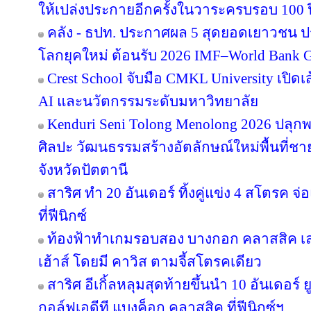
ให้เปล่งประกายอีกครั้งในวาระครบรอบ 100 ป
คลัง - ธปท. ประกาศผล 5 สุดยอดเยาวชน ป
โลกยุคใหม่ ต้อนรับ 2026 IMF–World Bank G
Crest School จับมือ CMKL University เปิดเ
AI และนวัตกรรมระดับมหาวิทยาลัย
Kenduri Seni Tolong Menolong 2026 ปลุกพล
ศิลปะ วัฒนธรรมสร้างอัตลักษณ์ใหม่พื้นที่ชา
จังหวัดปัตตานี
สาริศ ทำ 20 อันเดอร์ ทิ้งคู่แข่ง 4 สโตรค
ที่ฟีนิกซ์
ท้องฟ้าทำเกมรอบสอง บางกอก คลาสสิค เล
เฮ้าส์ โดยมี คาวิส ตามจี้สโตรคเดียว
สาริศ อีเกิ้ลหลุมสุดท้ายขึ้นนำ 10 อันเดอร
กอล์ฟเอดีที แบงค็อก คลาสสิค ที่ฟีนิกซ์ฯ