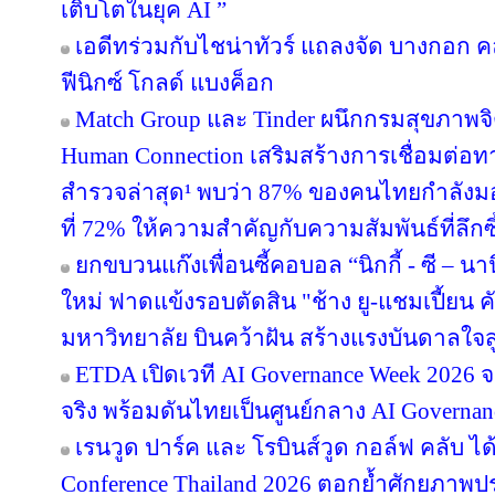
เติบโตในยุค AI ”
เอดีทร่วมกับไชน่าทัวร์ แถลงจัด บางกอก คล
ฟีนิกซ์ โกลด์ แบงค็อก
Match Group และ Tinder ผนึกกรมสุขภาพจ
Human Connection เสริมสร้างการเชื่อมต่
สำรวจล่าสุด¹ พบว่า 87% ของคนไทยกำลังม
ที่ 72% ให้ความสำคัญกับความสัมพันธ์ที่ลึก
ยกขบวนแก๊งเพื่อนซี้คอบอล “นิกกี้ - ซี – นานิ
ใหม่ ฟาดแข้งรอบตัดสิน "ช้าง ยู-แชมเปี้ยน ค
มหาวิทยาลัย บินคว้าฝัน สร้างแรงบันดาลใจสู
ETDA เปิดเวที AI Governance Week 2026 จ
จริง พร้อมดันไทยเป็นศูนย์กลาง AI Governan
เรนวูด ปาร์ค และ โรบินส์วูด กอล์ฟ คลับ ได
Conference Thailand 2026 ตอกย้ำศักยภาพป