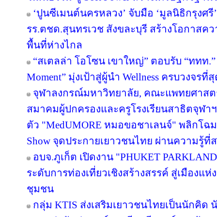
‘ปูนซีเมนต์นครหลวง’ จับมือ ‘มูลนิธิกรุงศร
รร.ตชด.สุนทรเวช สังขละบุรี สร้างโอกาสค
พื้นที่ห่างไกล
“สเตลล่า โอโซน เขาใหญ่” ตอบรับ “ททท.” 
Moment” มุ่งเป้าสู่ผู้นำ Wellness ครบวงจรท
จุฬาลงกรณ์มหาวิทยาลัย, คณะแพทยศาสตร์
สมาคมผู้ปกครองและครูโรงเรียนสาธิตจุฬาฯ จั
ตัว "MedUMORE หมอขอชาเลนจ์" พลิกโฉมการเ
Show จุดประกายเยาวชนไทย ผ่านความรู้ที่สน
อบจ.ภูเก็ต เปิดงาน "PHUKET PARKLAND
ระดับการท่องเที่ยวเชิงสร้างสรรค์ สู่เมืองแ
ชุมชน
กลุ่ม KTIS ส่งเสริมเยาวชนไทยเป็นนักคิด นั