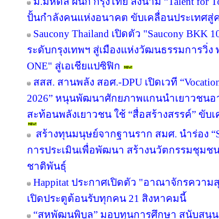
ม.มหิดล ผนึก กรุงไทย ลงนาม “Talent for T
ปั้นกำลังคนแห่งอนาคต ขับเคลื่อนประเทศสู่ค
Saucony Thailand เปิดตัว "Saucony BKK 1
ระดับกรุงเทพฯ สู่เมืองแห่งวัฒนธรรมการวิ่ง
ONE" สู่เอเชียแปซิฟิก
สสส. สานพลัง สอศ.-DPU เปิดเวที “Vocation
2026” หนุนพัฒนาศักยภาพแกนนำเยาวชนอาชี
สะท้อนพลังเยาวชน ใช้ “สื่อสร้างสรรค์” ขับเ
สร้างทุนมนุษย์จากฐานราก สมศ. นำร่อง “Sm
การประเมินเพื่อพัฒนา สร้างนวัตกรรมชุมช
ชาติพันธุ์
Happitat ประกาศเปิดตัว "อาณาจักรความ
เปิดประตูต้อนรับทุกคน 21 สิงหาคมนี้
“สหพัฒนพิบูล” มอบทุนการศึกษา สนับสนุ