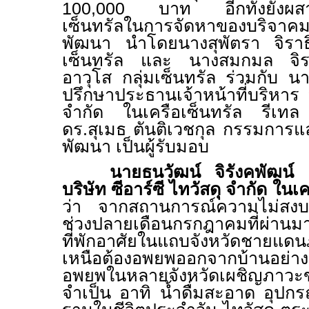
100
,
000 บาท อีกทั้งยังผสาน
เซ็นทรัลในการจัดหาของบริจาคมอบ
พัฒนา นำโดยนางสุพัตรา จิราธิว
เซ็นทรัล และ นางสมกมล จิรา
อาวุโส กลุ่มเซ็นทรัล ร่วมกับ นา
ปรึกษาประธานเจ้าหน้าที่บริหาร บ
จำกัด ในเครือเซ็นทรัล รีเทล 
ดร.สุเมธ ตันติเวชกุล กรรมการแล
พัฒนา
เป็นผู้รับมอบ
นายธนวัฒน์ จิรังคพัฒน์ 
บริษัท ซีอาร์ซี ไทวัสดุ จำกัด ใน
ว่า จากสถานการณ์ความไม่สง
ช่วงปลายเดือนกรกฎาคมที่ผ่า
ที่พักอาศัยในแถบจังหวัดชายแด
เหนือต้องอพยพออกจากบ้านอย่าง
อพยพในหลายจังหวัดเผชิญภาวะ
จำเป็น อาทิ น้ำดื่มสะอาด อุปกรณ