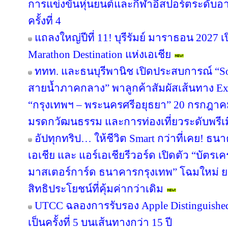
การแข่งขันหุ่นยนต์และกีฬาอีสปอร์ตระดับอ
ครั้งที่ 4
แถลงใหญ่ปีที่ 11! บุรีรัมย์ มาราธอน 2027 เ
Marathon Destination แห่งเอเชีย
ททท. และธนบุรีพานิช เปิดประสบการณ์ “So
สายน้ำภาคกลาง” พาลูกค้าสัมผัสเส้นทาง Ex
“กรุงเทพฯ – พระนครศรีอยุธยา” 20 กรกฎาคม
มรดกวัฒนธรรม และการท่องเที่ยวระดับพรีเ
อัปทุกทริป… ให้ชีวิต Smart กว่าที่เคย! ธน
เอเชีย และ แอร์เอเชียรีวอร์ด เปิดตัว “บัตรเ
มาสเตอร์การ์ด ธนาคารกรุงเทพ” โฉมใหม่ ย
สิทธิประโยชน์ที่คุ้มค่ากว่าเดิม
UTCC ฉลองการรับรอง Apple Distinguished 
เป็นครั้งที่ 5 บนเส้นทางกว่า 15 ปี