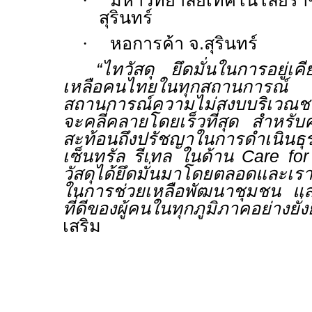
·
มหาวิทยาลัยเทคโนโลยีรา
สุรินทร์
·
หอการค้า จ.สุรินทร์
“
ไทวัสดุ ยึดมั่นในการอยู่เค
เหลือคนไทยในทุกสถานการณ์ ซึ่ง
สถานการณ์ความไม่สงบบริเวณชา
จะคลี่คลายโดยเร็วที่สุด สำหรับคว
สะท้อนถึงปรัชญาในการดำเนินธ
เซ็นทรัล รีเทล ในด้าน
Care fo
วัสดุได้ยึดมั่นมาโดยตลอดและเร
ในการช่วยเหลือพัฒนาชุมชน แล
ที่ดีของผู้คนในทุกภูมิภาคอย่างยั่ง
เสริม