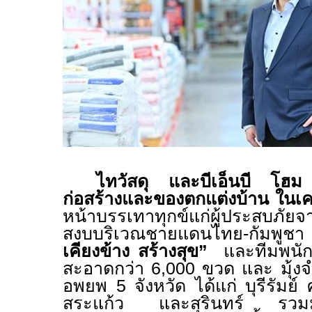
ไทวัสดุ และบีเอ็นบี โฮม
ผ
ก่อสร้างและของตกแต่งบ้าน ในเคร
หน้าบรรเทาทุกข์แก่ผู้ประสบภั
สงบบริเวณชายแดนไทย-กัมพูชา
เคียงข้าง สร้างสุข
”
และทีมพนักง
สะอาดกว่า 6
,000
ขวด และ มุ้งจ
อพยพ 5 จังหวัด ได้แก่ บุรีรัมย์
สระแก้ว และสุรินทร์ รวมมูล