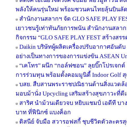
สติงค์ เอเนอร์จี้ดริ้งค์ จับมือ ฟอร์มูล่าวัน
พลังให้คนรุ่นใหม่ พร้อมชวนคนไทยลุ้นบินลัดฟ
สำนักงานสลากฯ จัด GLO SAFE PLAY FEST เ
เยาวชนรู้เท่าทันภัยการพนัน สำนักงานสลากก
กิจกรรม “GLO SAFE PLAY FEST สร้างสรรค์ รู
Daikin บริษัทผู้ผลิตเครื่องปรับอากาศอันดั
อย่างเป็นทางการของการแข่งขัน ASEAN Un
“เคโทร” ผนึก “กอล์ฟซอน” ลุยบิ๊กโปรเจกต์ เ
การร่วมทุน พร้อมตั้งคอมมูนิตี้ Indoor Golf ส
บสย. สืบสานพระราชปณิธานด้านสิ่งแวดล้อม
มอบม้านั่ง Upcycling เสริมสร้างสุขภาวะที่ด
สาริศ นำม้วนเดียวจบ หยิบแชมป์ เอดีที บา
บาท ที่ฟีนิกซ์ แบงค็อก
ดิสนีย์ จับมือ สวารอฟสกี้ ชุบชีวิตตัวละครส