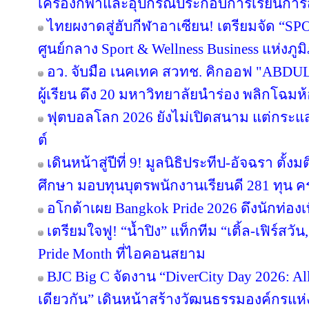
เครื่องกีฬาและอุปกรณ์ประกอบการเรียนกา
ไทยผงาดสู่ฮับกีฬาอาเซียน! เตรียมจัด “SPO
ศูนย์กลาง Sport & Wellness Business แห่งภู
อว. จับมือ เนคเทค สวทช. คิกออฟ "ABDUL 
ผู้เรียน ดึง 20 มหาวิทยาลัยนำร่อง พลิกโฉมห้
ฟุตบอลโลก 2026 ยังไม่เปิดสนาม แต่กระแ
ต์
เดินหน้าสู่ปีที่ 9! มูลนิธิประทีป-อัจฉรา ต
ศึกษา มอบทุนบุตรพนักงานเรียนดี 281 ทุน 
อโกด้าเผย Bangkok Pride 2026 ดึงนักท่องเท
เตรียมใจฟู! “น้ำปิง” แท็กทีม “เติ้ล-เฟิร์สว
Pride Month ที่ไอคอนสยาม
BJC Big C จัดงาน “DiverCity Day 2026: All 
เดียวกัน” เดินหน้าสร้างวัฒนธรรมองค์กรแห่งค