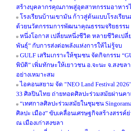
สร้างบุคลากรคุณภาพสู่อุตสาหกรรมอาหาร
โรงเรียนบ้านเขามัน ก้าวสู่ต้นแบบโรงเรีย
ด้วยนวัตกรรมการพัฒนาคุณธรรมจริยธรรม 
หนึ่งโอกาส เปลี่ยนหนึ่งชีวิต หลายชีวิตเปลี่
พันธุ์” กับการส่งต่อพลังแห่งการให้ไม่รู้จบ
GULF เสริมเกราะให้ชุมชน จัดกิจกรรม “GULF
พิบัติ” เพิ่มทักษะให้เยาวชน อ.จะนะ จ.สงขลา
อย่างเหมาะสม
ไอคอนสยาม จัด "NEO Land Festival 2026
33 ศิลปินไทย ถ่ายทอดศิลปะร่วมสมัยผ่านค
“เทศกาลศิลปะร่วมสมัยในชุมชน Singorama Ar
ศิลปะ เมือง” ขับเคลื่อนเศรษฐกิจสร้างสรรค์ย
ณ เมืองเก่าสงขลา