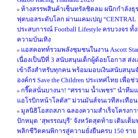
ห้างสรรพสินค้าเซ็นทรัลชิดลม ผนึกกำลังธุ
ฟุตบอลระดับโลก ผ่านแคมเปญ “CENTRAL
ประสบการณ์ Football Lifestyle ครบวงจร ทั้
ความบันเทิง
แอสคอทท์รวมพลังชุมชนในงาน Ascott Star 
เนื่องเป็นปีที่ 3 สนับสนุนเด็กผู้ด้อยโอกาส ส
เข้าถึงสำหรับทุกคน พร้อมมอบเงินสนับสนุน
องค์กร Save the Children ประเทศไทย เพื่อช่ว
กรี๊ดสนั่นบางนา! “ศรราม น้ำเพชร” นำทีม
แอโรบิกหน้าโลตัส” ม่วนมันส์จนเวทีสะเทือน
มูลนิธิโอสถสภา ฉลองความสำเร็จโครงการป
ปักหมุด ‘สุพรรณบุรี’ จังหวัดสุดท้าย เติมเต็
พลิกชีวิตคนพิการสู่ความยั่งยืนครบ 150 ราย