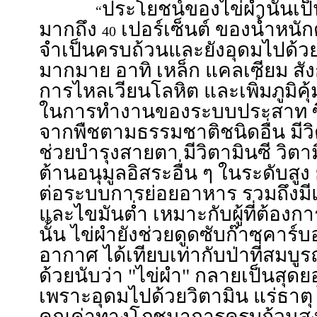
ประโยชน์ของไข่ผำนั้นเป็
“
มากถึง
เปอร์เซ็นต์ ของน้ำหนั
40
จำเป็นครบถ้วนและยังอุดมไปด้ว
มากมาย อาทิ เหล็ก แคลเซียม สัง
การไหลเวียนโลหิต และเพิ่มภูมิคุ้
ในการทำงานของระบบประสาท ซึ่
จากพืชตามธรรมชาติชนิดอื่น มีวิ
ช่วยบำรุงสายตา มีวิตามินซี วิตา
ต้านอนุมูลอิสระอื่น ๆ ในระดับสูง 
ต่อระบบการย่อยอาหาร รวมถึงมีแ
และไขมันต่ำ เหมาะกับผู้ที่ต้องกา
นั้น ไข่ผำยังช่วยดูดซับก๊าซคา
อากาศ ได้เทียบเท่ากับป่าที่สมบูรณ์
ด้วยนับว่า "ไข่ผำ" กลายเป็นสุดยอ
เพราะอุดมไปด้วยวิตามิน แร่ธาตุ 
คุณค่าทางโภชนาการครบถ้วนสูงม