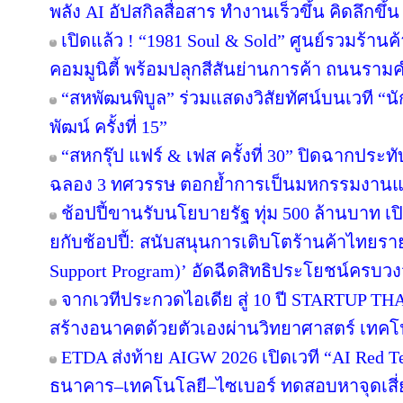
พลัง AI อัปสกิลสื่อสาร ทำงานเร็วขึ้น คิดลึกขึ
เปิดแล้ว ! “1981 Soul & Sold” ศูนย์รวมร้า
คอมมูนิตี้ พร้อมปลุกสีสันย่านการค้า ถนนรา
“สหพัฒนพิบูล” ร่วมแสดงวิสัยทัศน์บนเวที “นั
พัฒน์ ครั้งที่ 15”
“สหกรุ๊ป แฟร์ & เฟส ครั้งที่ 30” ปิดฉากปร
ฉลอง 3 ทศวรรษ ตอกย้ำการเป็นมหกรรมงานแฟร์
ช้อปปี้ขานรับนโยบายรัฐ ทุ่ม 500 ล้านบาท 
ยกับช้อปปี้: สนับสนุนการเติบโตร้านค้าไทยร
Support Program)’ อัดฉีดสิทธิประโยชน์ครบว
จากเวทีประกวดไอเดีย สู่ 10 ปี STARTUP T
สร้างอนาคตด้วยตัวเองผ่านวิทยาศาสตร์ เทค
ETDA ส่งท้าย AIGW 2026 เปิดเวที “AI Red 
ธนาคาร–เทคโนโลยี–ไซเบอร์ ทดสอบหาจุดเสี่ยง