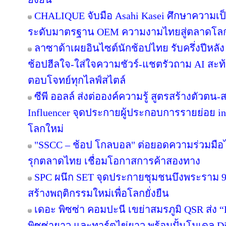
CHALIQUE จับมือ Asahi Kasei ศึกษาความเป็
ระดับมาตรฐาน OEM ความงามไทยสู่ตลาดโล
ลาซาด้าเผยอินไซต์นักช้อปไทย รับครึ่งปีหลัง
ช้อปฮีลใจ-ใส่ใจความชัวร์-แชตรัวถาม AI สะท
ตอบโจทย์ทุกไลฟ์สไตล์
ซีพี ออลล์ ส่งต่อองค์ความรู้ สูตรสร้างตัวตน
Influencer จุดประกายผู้ประกอบการรายย่อย in
โลกใหม่
"SSCC – ช้อป โกลบอล" ต่อยอดความร่วมมือไ
รุกตลาดไทย เชื่อมโอกาสการค้าสองทาง
SPC ผนึก SET จุดประกายชุมชนบึงพระราม 
สร้างพฤติกรรมใหม่เพื่อโลกยั่งยืน
เดอะ พิซซ่า คอมปะนี เขย่าสมรภูมิ QSR ส่ง
พิซซ่ายาว และทาร์ตไข่ยาว พร้อมปั้นโมเดล Di