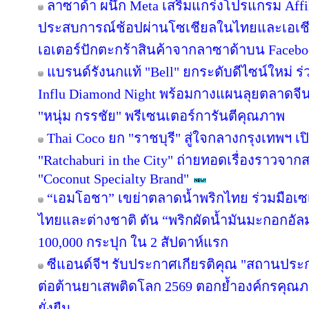
ลาซาด้า ผนึก Meta เสริมแกร่งโปรแกรม Affil
ประสบการณ์ช้อปผ่านโซเชียลในไทยและเอเชีย
เอเตอร์ปักตะกร้าสินค้าจากลาซาด้าบน Facebook
แบรนด์รังนกแท้ "Bell" ยกระดับดีไซน์ใหม่ ร่
Influ Diamond Night พร้อมกางแผนลุยตลาดจีน
"หนุ่ม กรรชัย" พรีเซนเตอร์การันตีคุณภาพ
Thai Coco ยก "ราชบุรี" สู่ใจกลางกรุงเทพฯ เป
"Ratchaburi in the City" ถ่ายทอดเรื่องราวจาก
"Coconut Specialty Brand"
“เอมโอชา” เขย่าตลาดน้ำพริกไทย ร่วมมือเซ
ไทยและต่างชาติ ดัน “พริกผัดน้ำมันมะกอกอั
100,000 กระปุก ใน 2 สัปดาห์แรก
ซีแอนด์จีฯ รับประกาศเกียรติคุณ "สถานประ
ต่อต้านยาเสพติดโลก 2569 ตอกย้ำองค์กรคุณภา
ยั่งยืน