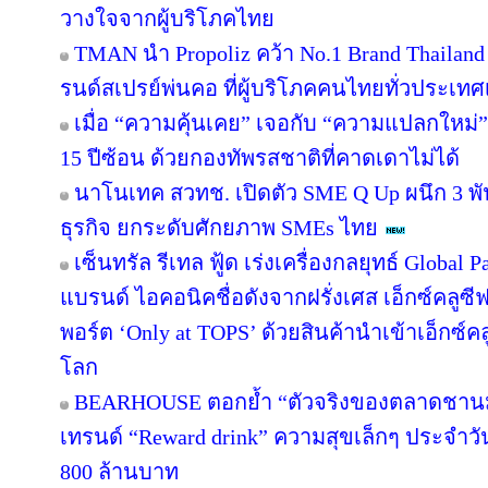
วางใจจากผู้บริโภคไทย
TMAN นำ Propoliz คว้า No.1 Brand Thailand 2
รนด์สเปรย์พ่นคอ ที่ผู้บริโภคคนไทยทั่วประเทศ
เมื่อ “ความคุ้นเคย” เจอกับ “ความแปลกใหม่
15 ปีซ้อน ด้วยกองทัพรสชาติที่คาดเดาไม่ได้
นาโนเทค สวทช. เปิดตัว SME Q Up ผนึก 3 
ธุรกิจ ยกระดับศักยภาพ SMEs ไทย
เซ็นทรัล รีเทล ฟู้ด เร่งเครื่องกลยุทธ์ Globa
แบรนด์ ไอคอนิคชื่อดังจากฝรั่งเศส เอ็กซ์คลูซี
พอร์ต ‘Only at TOPS’ ด้วยสินค้านำเข้าเอ็กซ์
โลก
BEARHOUSE ตอกย้ำ “ตัวจริงของตลาดชานม” เ
เทรนด์ “Reward drink” ความสุขเล็กๆ ประจำวัน 
800 ล้านบาท