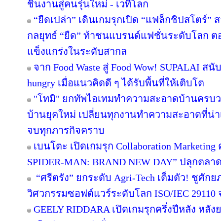
ชิ้นงานสู่คนรุ่นใหม่ - เวทีโลก
“ยืดเปล่า” เดินเกมรุกเปิด “แฟล็กชิปสโตร์” 
กลยุทธ์ “ยืด” ท้าชนแบรนด์แฟชั่นระดับโลก 
แข็งแกร่งในระดับสากล
จาก Food Waste สู่ Food Wow! SUPALAI สนับ
hungry เมื่อแนวคิดดี ๆ ได้รับพื้นที่ให้เติบโต
"โทมิ" ยกทัพไอเทมทำความสะอาดบ้านครบวงจ
บ้านยุคใหม่ เปลี่ยนทุกงานทำความสะอาดที่น่าเบื
จบทุกภารกิจคราบ
เบนโตะ เปิดเกมรุก Collaboration Marketing 
SPIDER-MAN: BRAND NEW DAY” ปลุกตลาดขนม
“ศรีตรัง” ยกระดับ Agri-Tech เต็มตัว! ชูศั
วิศวกรรมซอฟต์แวร์ระดับโลก ISO/IEC 29110
GEELY RIDDARA เปิดเกมรุกครึ่งปีหลัง หลัง