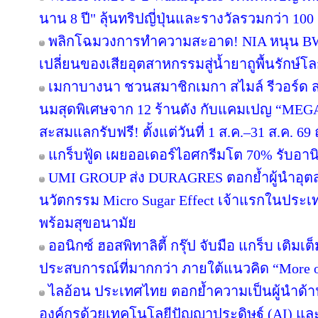
นาน 8 ปี" ลุ้นทริปญี่ปุ่นและรางวัลรวมกว่า 100 ร
พลิกโฉมวงการทำความสะอาด! NIA หนุน BWC 
เปลี่ยนของเสียอุตสาหกรรมสู่น้ำยาถูพื้นรักษ์โล
เมกาบางนา ชวนสมาชิกเมกา สไมล์ รีวอร์ด ส่ง
นมสุดพิเศษจาก 12 ร้านดัง กับแคมเปญ “ME
สะสมแลกรับฟรี! ตั้งแต่วันที่ 1 ส.ค.–31 ส.ค. 
แกร็บฟู้ด เผยออเดอร์ไอศกรีมโต 70% รับอานิส
UMI GROUP ส่ง DURAGRES ตอกย้ำผู้นำอุตส
นวัตกรรม Micro Sugar Effect เจ้าแรกในปร
พร้อมสุขอนามัย
ออนิกซ์ ฮอสพิทาลิตี้ กรุ๊ป จับมือ แกร็บ เติมเ
ประสบการณ์ที่มากกว่า ภายใต้แนวคิด “More o
ไลอ้อน ประเทศไทย ตอกย้ำความเป็นผู้นำด้า
องค์กรด้วยเทคโนโลยีปัญญาประดิษฐ์ (AI) และ D