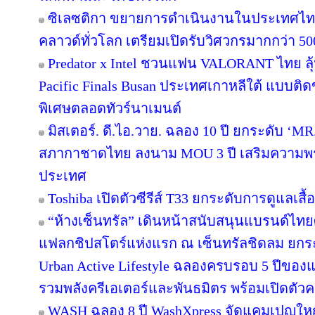
ซิเลซติกา ขยายการดำเนินงานในประเทศไท
คลาวด์ทั่วโลก เตรียมเปิดรับวิศวกรมากกว่า 5
Predator x Intel ชวนแฟน VALORANT ไทย ลุ้น
Pacific Finals Busan ประเทศเกาหลีใต้ แบบต
พิเศษตลอดทัวร์นาเมนต์
มิสเตอร์. ดี.ไอ.วาย. ฉลอง 10 ปี ยกระดับ ‘MR.
สภากาชาดไทย ลงนาม MOU 3 ปี เสริมความพร้อ
ประเทศ
Toshiba เปิดตัวซีรีส์ T33 ยกระดับการดูแลเสื
“ห้างเซ็นทรัล” เดินหน้าสนับสนุนแบรนด์ไทย
แฟลกชิปสโตร์แห่งแรก ณ เซ็นทรัลชิดลม ยกระด
Urban Active Lifestyle ฉลองครบรอบ 5 ปีขอ
รวมพลังครีเอเตอร์และพันธมิตร พร้อมเปิดตัว
WASH ฉลอง 8 ปี WashXpress จัดแคมเปญใหญ่ "