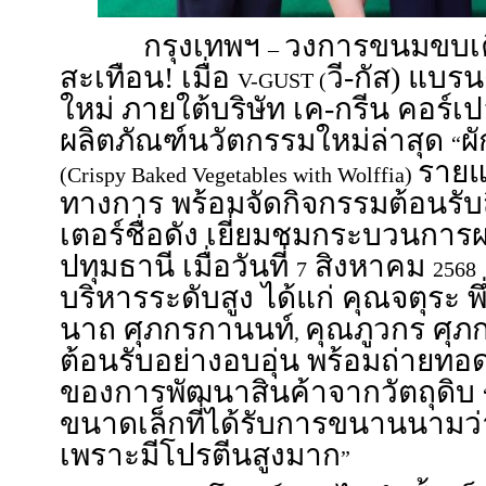
กรุงเทพฯ
วงการขนมขบเคี้
–
สะเทือน! เมื่อ
วี-กัส) แบร
V-GUST (
ใหม่ ภายใต้บริษัท เค-กรีน คอร์เปอ
ผลิตภัณฑ์นวัตกรรมใหม่ล่าสุด
ผ
“
รายแ
(Crispy Baked Vegetables with Wolffia)
ทางการ พร้อมจัดกิจกรรมต้อนรั
เตอร์ชื่อดัง เยี่ยมชมกระบวนการผ
ปทุมธานี เมื่อวันที่
สิงหาคม
7
2568
บริหารระดับสูง ได้แก่ คุณจตุระ พ
นาถ ศุภกรกานนท์
คุณภูวกร ศุภก
,
ต้อนรับอย่างอบอุ่น พร้อมถ่ายทอดว
ของการพัฒนาสินค้าจากวัตถุดิบ
ขนาดเล็กที่ได้รับการขนานนามว่
เพราะมีโปรตีนสูงมาก
”