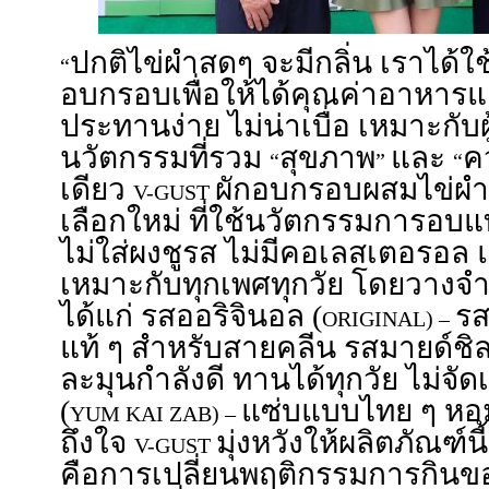
ปกติไข่ผำสดๆ จะมีกลิ่น เราได้ใ
“
อบกรอบเพื่อให้ได้คุณค่าอาหารแล
ประทานง่าย ไม่น่าเบื่อ เหมาะกับผู้
นวัตกรรมที่รวม
สุขภาพ
และ
ค
“
”
“
เดียว
ผักอบกรอบผสมไข่ผำ
V-GUST
เลือกใหม่ ที่ใช้นวัตกรรมการอบแ
ไม่ใส่ผงชูรส ไม่มีคอเลสเตอรอล
เหมาะกับทุกเพศทุกวัย โดยวางจ
ได้แก่ รสออริจินอล (
รส
ORIGINAL) –
แท้ ๆ สำหรับสายคลีน รสมายด์ชิลลี
ละมุนกำลังดี ทานได้ทุกวัย ไม่จั
(
แซ่บแบบไทย ๆ หอม
YUM KAI ZAB) –
ถึงใจ
มุ่งหวังให้ผลิตภัณฑ์
V-GUST
คือการเปลี่ยนพฤติกรรมการกิน