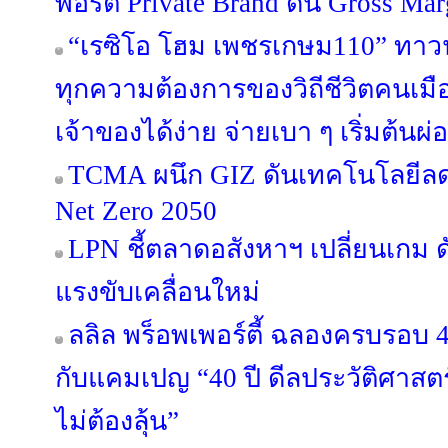
พอร์ต Private Brand ดัน Gross Margi
“เรซิโอ โฮม เพชรเกษม110” ทาวน์โ
ทุกความต้องการของวิถีชีวิตคนเมือ
เจ้าของได้ง่าย จ่ายเบา ๆ เริ่มต้นผ
TCMA ผนึก GIZ ดันเทคโนโลยีลดค
Net Zero 2050
LPN ชี้ตลาดอสังหาฯ เปลี่ยนเกม ด
แรงขับเคลื่อนใหม่
ลลิล พร็อพเพอร์ตี้ ฉลองครบรอบ 4
กับแคมเปญ “40 ปี ดีลประวัติศาสตร
ไม่ต้องลุ้น”