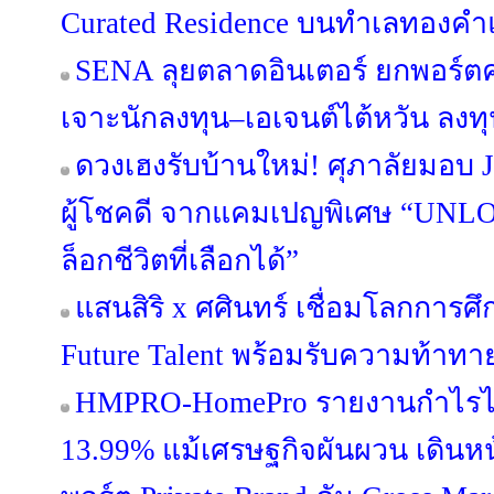
Curated Residence บนทำเลทองคำแ
SENA ลุยตลาดอินเตอร์ ยกพอร์
เจาะนักลงทุน–เอเจนต์ไต้หวัน ลง
ดวงเฮงรับบ้านใหม่! ศุภาลัยมอบ 
ผู้โชคดี จากแคมเปญพิเศษ “UN
ล็อกชีวิตที่เลือกได้”
แสนสิริ x ศศินทร์ เชื่อมโลกการศึก
Future Talent พร้อมรับความท้าท
HMPRO-HomePro รายงานกำไรไ
13.99% แม้เศรษฐกิจผันผวน เดินห