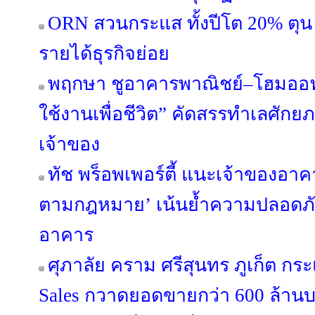
ORN สวนกระแส ทั้งปีโต 20% ตุน 
รายได้ธุรกิจย่อย
พฤกษา ชูอาคารพาณิชย์–โฮมออฟฟ
ใช้งานเพื่อชีวิต” คัดสรรทำเลศัก
เจ้าของ
ทัช พร็อพเพอร์ตี้ แนะเจ้าของอ
ตามกฎหมาย’ เน้นย้ำความปลอดภัย 
อาคาร
ศุภาลัย คราม ศรีสุนทร ภูเก็ต กร
Sales กวาดยอดขายกว่า 600 ล้านบ