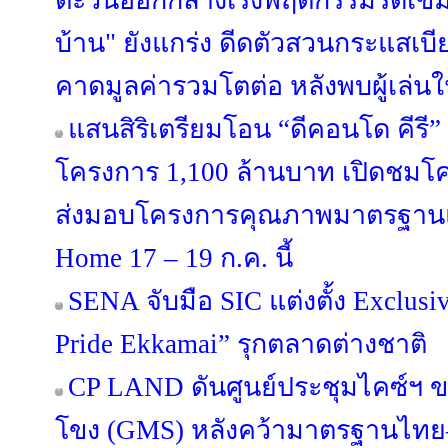
ตะวันออกกลางเร่งพฤติกรรมรัดเข็ม
บ้าน" ยังแกร่ง ดีดตัวสวนกระแสเบีย
คาดมูลค่ารวมโตต่อ หลังพบผู้เล่น
แสนสิริเตรียมโอน “ดีคอนโด คีรี” จ
โครงการ 1,100 ล้านบาท เปิดชมโค
ส่งมอบโครงการคุณภาพมาตรฐานแ
Home 17 – 19 ก.ค. นี้
SENA จับมือ SIC แต่งตั้ง Exclusi
Pride Ekkamai” รุกตลาดต่างชาติ
CP LAND ดันศูนย์ประชุมไคซ์ฯ ขอน
โขง (GMS) หลังคว้ามาตรฐานไทย–