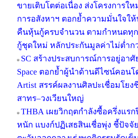
ขายเติบโตต่อเนื่อง ส่งโครงการให
การอสังหาฯ ตอกย้ำความมั่นใจให้
คืนหุ้นกู้ครบจำนวน ตามกำหนดทุ
กู้ชุดใหม่ หลักประกันมูลค่าไม่ต่ำกว
SC สร้างประสบการณ์การอยู่อาศัย
Space ตอกย้ำผู้นำด้านดีไซน์คอนโด
Artist สรรค์ผลงานศิลปะเชื่อมโยง
สาทร–วงเวียนใหญ่
THBA เผยวิกฤตกำลังซื้อครึ่งแรกป
หนัก แบงก์ปฏิเสธสินเชื่อพุ่ง ชี้ปัจจ