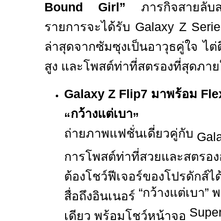
Bound Girl”
ภารกิจสายลับสา
รายการจะได้รับ
Galaxy Z Seri
ล่าสุดจากซัมซุงเป็นอาวุธคู่ใจ ไต่
สูง และโพสต์ท่าที่สตรองที่สุดภาย
Galaxy Z Flip7
มาพร้อม
Fl
กว้างแต่เบา
“
”
ถ่ายภาพแฟชั่นเดี่ยวคู่กับ
Gala
การโพสต์ท่าที่สวยและสตรองอ
ต้องโชว์ฟีเจอร์ของโปรดักส์ไ
“
กว้างแต่เบา
”
พ
สื่อถึงอินเนอร์
Supe
เดียว พร้อมโชว์หน้าจอ