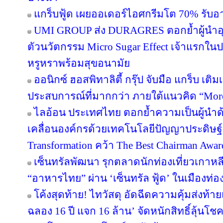
แกร็บฟู้ด เผยออเดอร์ไอศกรีมโต 70% รับอาน
UMI GROUP ส่ง DURAGRES ตอกย้ำผู้นำอุ
ตัวนวัตกรรม Micro Sugar Effect เจ้าแรก
หรูหราพร้อมสุขอนามัย
ออนิกซ์ ฮอสพิทาลิตี้ กรุ๊ป จับมือ แกร็บ เต
ประสบการณ์ที่มากกว่า ภายใต้แนวคิด “More
ไลอ้อน ประเทศไทย ตอกย้ำความเป็นผู้นำด
เคลื่อนองค์กรด้วยเทคโนโลยีปัญญาประดิษฐ์ 
Transformation คว้า The Best Chairman Award 
เซ็นทรัลพัฒนา รุกตลาดนักท่องเที่ยวเกาหล
“อาหารไทย” ผ่าน ‘เซ็นทรัล ฟู้ด’ ในเมืองท่อง
โค้งสุดท้าย! ไทวัสดุ อัดฉีดความคุ้มส่งท้
ฉลอง 16 ปี แจก 16 ล้าน’ จัดหนักสิทธิ์ลุ้นโช