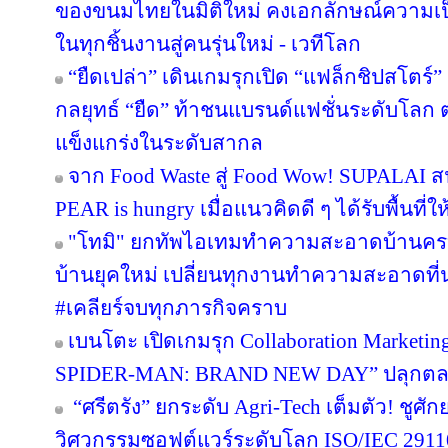
ของขนมไทยในมิติใหม่ คงเอกลักษณ์ความเป
ในทุกชิ้นงานสู่คนรุ่นใหม่ - เวทีโลก
“ยืดเปล่า” เดินเกมรุกเปิด “แฟล็กชิปสโตร์
กลยุทธ์ “ยืด” ท้าชนแบรนด์แฟชั่นระดับโลก
แข็งแกร่งในระดับสากล
จาก Food Waste สู่ Food Wow! SUPALAI สน
PEAR is hungry เมื่อแนวคิดดี ๆ ได้รับพื้นที่ใ
"โทมิ" ยกทัพไอเทมทำความสะอาดบ้านครบว
บ้านยุคใหม่ เปลี่ยนทุกงานทำความสะอาดที่น่า
#เคลียร์จบทุกภารกิจคราบ
เบนโตะ เปิดเกมรุก Collaboration Marketin
SPIDER-MAN: BRAND NEW DAY” ปลุกตลาดข
“ศรีตรัง” ยกระดับ Agri-Tech เต็มตัว! ชู
วิศวกรรมซอฟต์แวร์ระดับโลก ISO/IEC 291