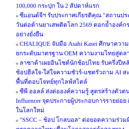
100,000 กระปุก ใน 2 สัปดาห์แรก
ซีแอนด์จีฯ รับประกาศเกียรติคุณ "สถานปร
วันต่อต้านยาเสพติดโลก 2569 ตอกย้ำองค์กร
อย่างยั่งยืน
CHALIQUE จับมือ Asahi Kasei ศึกษาความเ
ยกระดับมาตรฐาน OEM ความงามไทยสู่ตล
ลาซาด้าเผยอินไซต์นักช้อปไทย รับครึ่งปีหล
ช้อปฮีลใจ-ใส่ใจความชัวร์-แชตรัวถาม AI
พื้นที่ตอบโจทย์ทุกไลฟ์สไตล์
ซีพี ออลล์ ส่งต่อองค์ความรู้ สูตรสร้างตั
Influencer จุดประกายผู้ประกอบการรายย่อย in
ในโลกใหม่
"SSCC – ช้อป โกลบอล" ต่อยอดความร่วมมื