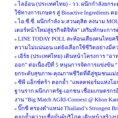
ไลอ้อน (ประเทศไทย) - วว. ผนึกกำลังยกระ
ใช้ทางการเกษตร สู่ Bioactive Ingredients
ไอ.ซี.ซี. ผนึกกำลัง ม.สวนดุสิต ลงนาม M
เตอร์หน้าใหม่สู่ธุรกิจดิจิทัล” เสริมทักษะ
LINE TODAY POLL สะท้อนเสียงคนไทยครึ่ง
ความไม่แน่นอน แต่ยังเลือกใช้ชีวิตอย่างมีค
เอิร์ธ (ประเทศไทย) เดินหน้าโครงการ “อาทร่
ออก” ต่อเนื่องปีที่ 5 หนุนการจัดการแข่งขัน 
ยกระดับสุขภาพ-คุณภาพชีวิตที่ดีสู่ชุมชนแม
ซีพี แอ็กซ์ตร้า ตอกย้ำ "แพลตฟอร์มแห่งโอ
ฐานราก ผนึกภาครัฐ-เอกชน เชื่อมเกษตรกรอ
งาน “Big Match AGRI-Connext @ Khon Kae
บิ๊กซี ครองตำแหน่ง Thailand’s Strongest B
ตอกย้ำความเชื่อมั่นผู้บริโภค เดินหน้าสร้