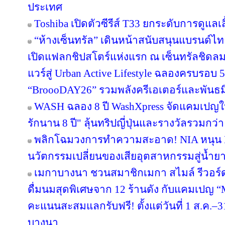
ประเทศ
Toshiba เปิดตัวซีรีส์ T33 ยกระดับการดูแลเ
“ห้างเซ็นทรัล” เดินหน้าสนับสนุนแบรนด์
เปิดแฟลกชิปสโตร์แห่งแรก ณ เซ็นทรัลชิดลม
แวร์สู่ Urban Active Lifestyle ฉลองครบรอบ
“BroooDAY26” รวมพลังครีเอเตอร์และพันธม
WASH ฉลอง 8 ปี WashXpress จัดแคมเปญใหญ
รักนาน 8 ปี" ลุ้นทริปญี่ปุ่นและรางวัลรวมกว่า 
พลิกโฉมวงการทำความสะอาด! NIA หนุน BWC
นวัตกรรมเปลี่ยนของเสียอุตสาหกรรมสู่น้ำยาถ
เมกาบางนา ชวนสมาชิกเมกา สไมล์ รีวอร์ด ส
ดื่มนมสุดพิเศษจาก 12 ร้านดัง กับแคมเปญ
คะแนนสะสมแลกรับฟรี! ตั้งแต่วันที่ 1 ส.ค.–3
บางนา