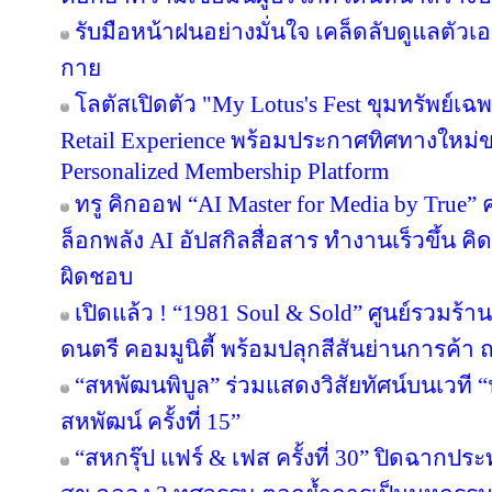
รับมือหน้าฝนอย่างมั่นใจ เคล็ดลับดูแลตัวเองใ
กาย
โลตัสเปิดตัว "My Lotus's Fest ขุมทรัพย์
Retail Experience พร้อมประกาศทิศทางใหม่ขอ
Personalized Membership Platform
ทรู คิกออฟ “AI Master for Media by True” ค
ล็อกพลัง AI อัปสกิลสื่อสาร ทำงานเร็วขึ้น คิ
ผิดชอบ
เปิดแล้ว ! “1981 Soul & Sold” ศูนย์รวมร้
ดนตรี คอมมูนิตี้ พร้อมปลุกสีสันย่านการค
“สหพัฒนพิบูล” ร่วมแสดงวิสัยทัศน์บนเวที “น
สหพัฒน์ ครั้งที่ 15”
“สหกรุ๊ป แฟร์ & เฟส ครั้งที่ 30” ปิดฉาก