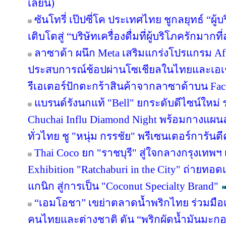
เลี่ยน)
ซันโทรี่ เป๊ปซี่โค ประเทศไทย ชูกลยุทธ์ “ผู
เติบโตสู่ “บริษัทเครื่องดื่มที่ผู้บริโภครักมา
ลาซาด้า ผนึก Meta เสริมแกร่งโปรแกรม Affi
ประสบการณ์ช้อปผ่านโซเชียลในไทยและเอเช
รีเอเตอร์ปักตะกร้าสินค้าจากลาซาด้าบน Face
แบรนด์รังนกแท้ "Bell" ยกระดับดีไซน์ใหม่ ร
Chuchai Influ Diamond Night พร้อมกางแผ
ทั่วไทย ชู "หนุ่ม กรรชัย" พรีเซนเตอร์การัน
Thai Coco ยก "ราชบุรี" สู่ใจกลางกรุงเทพฯ 
Exhibition "Ratchaburi in the City" ถ่ายท
แกนิก สู่การเป็น "Coconut Specialty Brand"
“เอมโอชา” เขย่าตลาดน้ำพริกไทย ร่วมมือเ
คนไทยและต่างชาติ ดัน “พริกผัดน้ำมันมะ