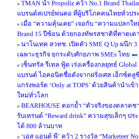
TMAN นำ Propoliz คว้า No.1 Brand Thailand
แบรนด์สเปรย์พ่นคอ ที่ผู้บริโภคคนไทยทั่วปร
เมื่อ “ความคุ้นเคย” เจอกับ “ความแปลกให
Brand 15 ปีซ้อน ด้วยกองทัพรสชาติที่คาดเดา
นาโนเทค สวทช. เปิดตัว SME Q Up ผนึก 3
เฉพาะธุรกิจ ยกระดับศักยภาพ SMEs ไทย
เซ็นทรัล รีเทล ฟู้ด เร่งเครื่องกลยุทธ์ Glo
แบรนด์ ไอคอนิคชื่อดังจากฝรั่งเศส เอ็กซ์คลูซ
แกร่งพอร์ต ‘Only at TOPS’ ด้วยสินค้านำเข
ใหม่ทั่วโลก
BEARHOUSE ตอกย้ำ “ตัวจริงของตลาดชานม”
รับเทรนด์ “Reward drink” ความสุขเล็กๆ ประจ
ได้ 800 ล้านบาท
‘เอส แอนด์ พี’ คว้า 2 รางวัล “Marketeer N