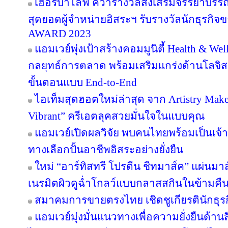
เฮอร์บาไลฟ์ คว้ารางวัลส่งเสริมจรรยาบรร
สุดยอดผู้จำหน่ายอิสระฯ รับรางวัลนักธุรกิ
AWARD 2023
แอมเวย์พุ่งเป้าสร้างคอมมูนิตี้ Health & Wel
กลยุทธ์การตลาด พร้อมเสริมแกร่งด้านโลจิสต
ขั้นตอนแบบ End-to-End
ไอเท็มสุดฮอตใหม่ล่าสุด จาก Artistry Ma
Vibrant” ครีเอตลุคสวยมั่นใจในแบบคุณ
แอมเวย์เปิดผลวิจัย พบคนไทยพร้อมเป็นเจ้าข
ทางเลือกปั้นอาชีพอิสระอย่างยั่งยืน
ใหม่ “อาร์ทิสทรี โปรตีน ชีทมาส์ค” แผ่นม
เนรมิตผิวดูฉ่ำโกลว์แบบกลาสสกินในข้ามคืน
สมาคมการขายตรงไทย เชิดชูเกียรตินักธุรก
แอมเวย์มุ่งมั่นแนวทางเพื่อความยั่งยืนด้านส