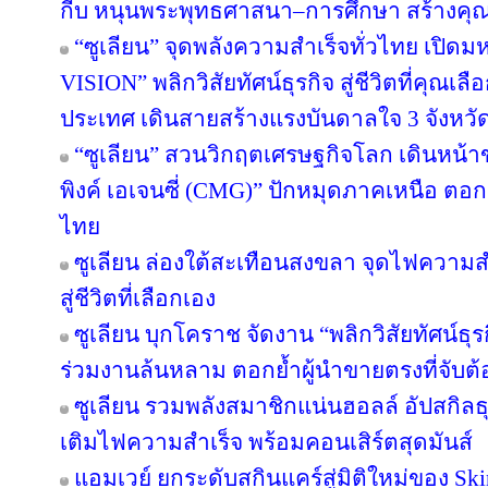
กีบ หนุนพระพุทธศาสนา–การศึกษา สร้างคุณค่า
“ซูเลียน” จุดพลังความสำเร็จทั่วไทย เป
VISION” พลิกวิสัยทัศน์ธุรกิจ สู่ชีวิตที่คุณเล
ประเทศ เดินสายสร้างแรงบันดาลใจ 3 จังหวั
“ซูเลียน” สวนวิกฤตเศรษฐกิจโลก เดินหน้าข
พิงค์ เอเจนซี่ (CMG)” ปักหมุดภาคเหนือ ตอ
ไทย
ซูเลียน ล่องใต้สะเทือนสงขลา จุดไฟความสำเ
สู่ชีวิตที่เลือกเอง
ซูเลียน บุกโคราช จัดงาน “พลิกวิสัยทัศน์ธุรกิ
ร่วมงานล้นหลาม ตอกย้ำผู้นำขายตรงที่จับต้อ
ซูเลียน รวมพลังสมาชิกแน่นฮอลล์ อัปสกิล
เติมไฟความสำเร็จ พร้อมคอนเสิร์ตสุดมันส์
แอมเวย์ ยกระดับสกินแคร์สู่มิติใหม่ของ Sk