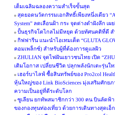
เต็มเฉลิมฉลองความสำเร็จขั้นสุด
สุดยอดนวัตกรรมเอกสิทธิ์เพียงหนึ่งเดียว “Ar
System” ลดเลือนฝ้า กระ จุดด่างดำฝังลึก เผ
ปั้นธุรกิจโตไกลไม่มีหยุด ด้วยทัศนคติที่ดี
กิฟฟารีน แนะนำไอเทมเด็ด “GLUTA GLO
คอมเพล็กซ์) สำหรับผู้ที่ต้องการดูแลผิว
ZHULIAN จุดไฟฝันเยาวชนไทย เปิด “ZHUL
เติมโอกาส เปลี่ยนชีวิต ปลุกพลังนักเตะรุ่นใ
เฮอร์บาไลฟ์ ซื้อสินทรัพย์ของ Pro2col Healt
หุ้นใหญ่ของ Link BioSciences มุ่งเสริมศั
ความเป็นอยู่ที่ดีระดับโลก
ซูเลียน ยกทัพสมาชิกกว่า 300 คน บินลัดฟ้า
ของกองทุนท่องเที่ยว ด้วยการเดินทางสุดเอ็ก