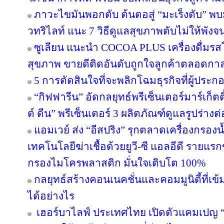
ภาวะไขมันพอกตับ ต้นตอสู่ “มะเร็งตับ” พ
วทริไลท์ แนะ 7 วิธีดูแลสุขภาพตับไม่ให้พังจ
ซูเลียน แนะนำ COCOA PLUS เครื่องดื่มรสโ
สุขภาพ ขายดีติดอันดับถูกใจลูกค้าตลอดกา
5 การตัดสินใจที่จะพลิกโฉมธุรกิจที่ผู้ป
“กิฟฟารีน” อัดกลยุทธ์พรีเซ็นเตอร์มาร์เก็ตติ
ต์ ดีน” พรีเซ็นเตอร์ 3 ผลิตภัณฑ์ดูแลรูปร่างต
แอมเวย์ ส่ง “อีสปริง” รุกตลาดเครื่องกรองน
เทคโนโลยีฆ่าเชื้อด้วยยูวี-ซี แอลอีดี ราย
กรองไมโครพลาสติก มั่นใจเติบโต 100%
กลยุทธ์สร้างคอนเนคชั่นและคอมมูนิตี้ที่เข้มแ
ได้อย่างไร
เฮอร์บาไลฟ์ ประเทศไทย เปิดตัวแคมเปญ “ล่า