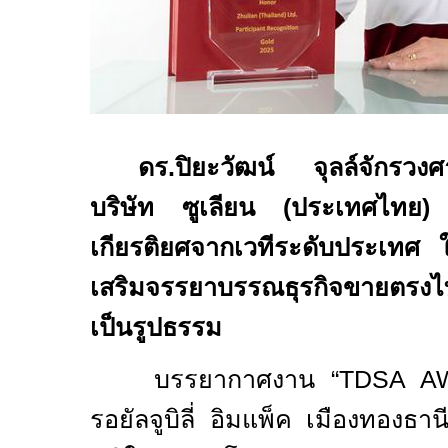
ดร.ปิยะวัฒน์ จุลล์จักรวงศ
บริษัท ซูเลียน (ประเทศไทย) จ
เกียรติยศจากเวทีระดับประเทศ
เสริมจรรยาบรรณธุรกิจขายตรง
เป็นรูปธรรม
บรรยากาศงาน “
TDSA A
รอยัลจูบิลี่ อิมแพ็ค เมืองทองธ