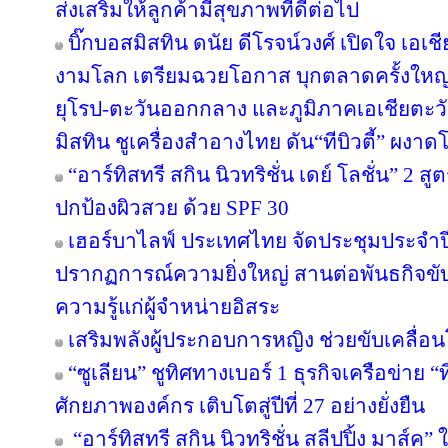
ส่งเสริมให้ลูกค้ามีสุขภาพที่ดีต่อไป
บิ๊กบอสมิสทิน ดนัย ดีโรจน์วงศ์ เปิดใจ เอเช
งามโลก เตรียมฉวยโอกาส บุกตลาดครั้งใหญ่ 
ยุโรป-ตะวันออกกลาง และภูมิภาคเอเชียตะวั
มิสทิน ชูเครื่องสำอางไทย ดัน“ทีบิวตี้” ผงาด
“อาร์ทิสทรี สกิน นิวทริชั่น เดย์ โลชั่น” 2
ปกป้องผิวสวย ด้วย SPF 30
เฮอร์บาไลฟ์ ประเทศไทย จัดประชุมประจำปี 
ปรากฏการณ์ความยิ่งใหญ่ สานต่อพันธกิจขับ
ความรู้แก่ผู้จำหน่ายอิสระ
เสริมพลังผู้ประกอบการหญิง ช่วยขับเคลื่อ
“ซูเลียน” ชูทิศทางเบอร์ 1 ธุรกิจเครือข่าย “
ศักยภาพองค์กร เติบโตสู่ปีที่ 27 อย่างยั่งยืน
“อาร์ทิสทรี สกิน นิวทริชั่น สลีปปิ้ง มาส์ค” 