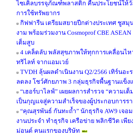
ไซเคิลบรรจุภัณฑ์พลาสติก คืนประโยชน์ให้ว
การใช้ทรัพยากร
กิฟฟารีน เตรียมสยายปีกต่างประเทศ ชูสม
งาม พร้อมร่วมงาน Cosmoprof CBE ASEAN 
เต็มสูบ
4 เคล็ดลับ พลัสสุขภาพให้ทุกการเคลื่อนไห
ทริไลท์ จากแอมเวย์
TVDH ลุ้นผลดำเนินงาน Q2/2566 เทิร์นอ
ลดลง โชว์ศักยภาพ 3 กลุ่มธุรกิจพื้นฐานแข็งแ
“เฮอร์บาไลฟ์” เผยผลการสำรวจ “ความเต็มใ
เป็นกุญแจสู่ความสำเร็จของผู้ประกอบการรา
“คุณสุรพันธ์ กันทะถ้ำ” นักธุรกิจ AW9 เจอมร
งานประจำ ทำธุรกิจ เครือข่าย พลิกชีวิต เพี
ม่อนด์ คนแรกของบริษัท