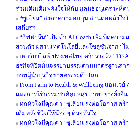
ร่วมเติมเต็มพลังใจให้กับ มูลนิธิอนุเคราะห์ค
“ซูเลียน” ส่งต่อความอบอุ่น สานต่อพลังใจใ
เสถียรฯ
“กิฟฟารีน” เปิดตัว AI Coach เพิ่มขีดคว
ส่วนตัว ผสานเทคโนโลยีและโซลูชั่นจาก “
เฮอร์บาไลฟ์ ประเทศไทย คว้ารางวัล TDS
ธุรกิจที่ยึดมั่นจรรยาบรรณตามมาตรฐานสากล ต
ภาพผู้นำธุรกิจขายตรงระดับโลก
From Farm to Health & Wellbeing แอมเวย
แห่งการใช้ธรรมชาติดูแลสุขภาพอย่างยั่งยืน
ทุกหัวใจมีคุณค่า” ซูเลียน ส่งต่อโอกาส ส
เติมพลังชีวิตให้น้อง ๆ ด้วยหัวใจ
ทุกหัวใจมีคุณค่า” ซูเลียน ส่งต่อโอกาส ส