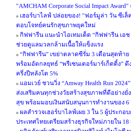
"AMCHAM Corporate Social Impact Award" ต่
เฮอร์บาไลฟ์ ปล่อยของ! "ฟอร์มูล่า วัน ซีเล
ตอบโจทย์คนรักสุขภาพยุคใหม่
กิฟฟารีน แนะนำไอเทมเด็ด “กิฟฟารีน เอช เอ
ช่วยดูแลมวลกล้ามเนื้อให้แข็งแรง
“กิฟฟารีน” เขย่าตลาดซีรั่ม 3 เดือนสุดท้าย ส่
พร้อมอัดกลยุทธ์ “พรีเซนเตอร์มาร์เก็ตติ้ง” ด
ครึ่งปีหลังโต 5%
แอมเวย์ ชวนวิ่ง “Amway Health Run 2024” 
ส่งเสริมคนทุกช่วงวัยสร้างสุขภาพที่ดีอย่าง
สุข พร้อมมอบเงินสนับสนุนการทำงานของ 6 ม
ผลสำรวจเฮอร์บาไลฟ์เผย 3 ใน 5 ผู้ประกอ
ประเทศไทยเตรียมสร้างธุรกิจใหม่ภายใน 18 