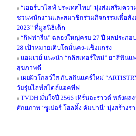
“เฮอร์บาไลฟ์ ประเทศไทย” มุ่งส่งเสริมควา
ชวนพนักงานและสมาชิกร่วมกิจกรรมเพื่อสังค
2023” ที่มูลนิธิเด็ก
“กิฟฟารีน” ฉลองใหญ่ครบ 27 ปี ผลประกอบกา
28 เป้าหมายเติบโตมั่นคง-แข็งแกร่ง
แอมเวย์ แนะนำ “กลิสเทอร์ใหม่” ยาสีฟันแพ
สุขภาพดี
เผยผิวโกลว์ใส กับสกินแคร์ใหม่ “ARTIST
วัยรุ่นไลฟ์สไตล์แอคทีฟ
TVDH มั่นใจปี 2566 เทิร์นอะราวด์ หลังผ
ศักยภาพ ‘ซูเปอร์ โฮลดิ้ง คัมปานี’ มุ่งสร้างรา