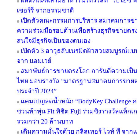
ผลิตภัณฑ์เสริมอาหารนิวทริไลท์ “ไบโอซี
เชอร์รี จากธรรมชาติ
เปิดตัวคณะกรรมการบริหาร สมาคมการขา
ความร่วมมือรอบด้านเพื่อสร้างธุรกิจขายตรงให
สนใจมีธุรกิจเป็นของตนเอง
เปิดตัว 3 อาวุธลับเนรมิตผิวสวยสมบูรณ์แบบ
จาก แอมเวย์
สมาพันธ์การขายตรงโลก การันตีความเป
ไทย มอบรางวัล “มาตรฐานสมาคมการขายตรง
ประจำปี 2024”
แคมเปญลดน้ำหนัก “BodyKey Challenge ครั้ง
ชวนท้าหุ่น Fit พิชิต Fuji ร่วมชิงรางวัลแพ็กเ
รวมกว่า 20 ล้านบาท
เติมความมั่นใจด้วย กลิสเทอร์ ไวท์ ที จา