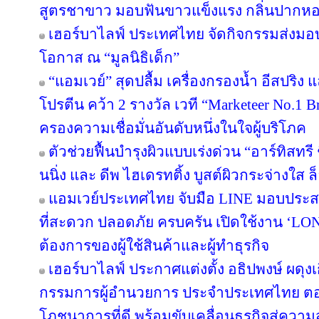
สูตรชาขาว มอบฟันขาวแข็งแรง กลิ่นปาก
เฮอร์บาไลฟ์ ประเทศไทย จัดกิจกรรมส่งม
โอกาส ณ “มูลนิธิเด็ก”
“แอมเวย์” สุดปลื้ม เครื่องกรองน้ำ อีสปริง
โปรตีน คว้า 2 รางวัล เวที “Marketeer No.1 Br
ครองความเชื่อมั่นอันดับหนึ่งในใจผู้บริโภค
ตัวช่วยฟื้นบำรุงผิวแบบเร่งด่วน “อาร์ทิสทรี
นนิ่ง และ ดีพ ไฮเดรทติ้ง บูสต์ผิวกระจ่างใส ล็
แอมเวย์ประเทศไทย จับมือ LINE มอบประสบ
ที่สะดวก ปลอดภัย ครบครัน เปิดใช้งาน ‘LON
ต้องการของผู้ใช้สินค้าและผู้ทำธุรกิจ
เฮอร์บาไลฟ์ ประกาศแต่งตั้ง อธิปพงษ์ ผดุง
กรรมการผู้อำนวยการ ประจำประเทศไทย ตอกย
โภชนาการที่ดี พร้อมขับเคลื่อนธุรกิจสู่ความ