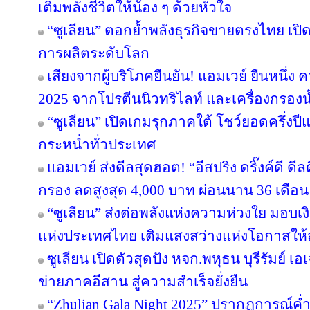
เติมพลังชีวิตให้น้อง ๆ ด้วยหัวใจ
“ซูเลียน” ตอกย้ำพลังธุรกิจขายตรงไทย เปิ
การผลิตระดับโลก
เสียงจากผู้บริโภคยืนยัน! แอมเวย์ ยืนหนึ่ง 
2025 จากโปรตีนนิวทริไลท์ และเครื่องกรองน้
“ซูเลียน” เปิดเกมรุกภาคใต้ โชว์ยอดครึ่งป
กระหน่ำทั่วประเทศ
แอมเวย์ ส่งดีลสุดฮอต! “อีสปริง ดริ๊งค์ดี ด
กรอง ลดสูงสุด 4,000 บาท ผ่อนนาน 36 เดือน
“ซูเลียน” ส่งต่อพลังแห่งความห่วงใย มอบ
แห่งประเทศไทย เติมแสงสว่างแห่งโอกาสให
ซูเลียน เปิดตัวสุดปัง หจก.พหุธน บุรีรัมย์ เ
ข่ายภาคอีสาน สู่ความสำเร็จยั่งยืน
“Zhulian Gala Night 2025” ปรากฏการณ์ค่ำ