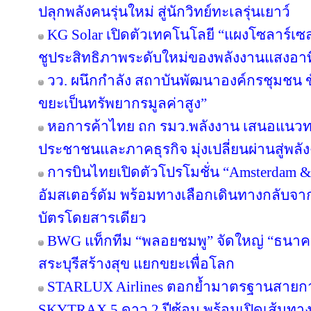
ปลุกพลังคนรุ่นใหม่ สู่นักวิทย์ทะเลรุ่นเยาว์
KG Solar เปิดตัวเทคโนโลยี “แผงโซลาร์เซ
ชูประสิทธิภาพระดับใหม่ของพลังงานแสงอาท
วว. ผนึกกำลัง สถาบันพัฒนาองค์กรชุมชน ขั
ขยะเป็นทรัพยากรมูลค่าสูง”
หอการค้าไทย ถก รมว.พลังงาน เสนอแนวทาง
ประชาชนและภาคธุรกิจ มุ่งเปลี่ยนผ่านสู่พล
การบินไทยเปิดตัวโปรโมชั่น “Amsterdam &
อัมสเตอร์ดัม พร้อมทางเลือกเดินทางกลับจาก
บัตรโดยสารเดียว
BWG แท็กทีม “พลอยชมพู” จัดใหญ่ “ธนาคารอิ
สระบุรีสร้างสุข แยกขยะเพื่อโลก
STARLUX Airlines ตอกย้ำมาตรฐานสายกา
SKYTRAX 5 ดาว 2 ปีซ้อน พร้อมเปิดเส้นทา