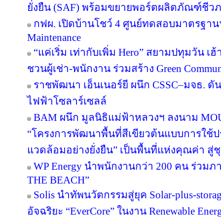
ยั่งยืน (SAF) พร้อมขยายพอร์ตผลิตภัณฑ์ชีว
กฟผ. เปิดบ้านโชว์ 4 ศูนย์ทดสอบมาตรฐา
Maintenance
“แค่เริ่ม เท่ากับเพิ่ม Hero” สยามปทุมวัน เ
ชวนผู้เช่า-พนักงาน ร่วมสร้าง Green Commu
ราชพัฒนา เอ็นเนอร์ยี ผนึก CSSC–มจธ. ดัน
ไฟฟ้าโซลาร์เซลล์
BAM ผนึก มูลนิธิแม่ฟ้าหลวงฯ ลงนาม MOU 
“โครงการพัฒนาพื้นที่สีเขียวต้นแบบการใช้ประ
แวดล้อมอย่างยั่งยืน” เป็นพื้นที่แห่งคุณค่า ส
WP Energy นำพนักงานกว่า 200 คน ร่วม
THE BEACH”
Solis นำทัพนวัตกรรมสู่ยุค Solar-plus-stora
อัจฉริยะ “EverCore” ในงาน Renewable Energ