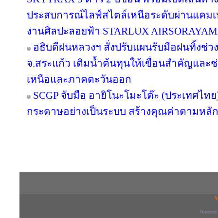
ประสบการณ์ไลฟ์สไตล์เหนือระดับผ่านแคมเ
งานศิลปะลอยฟ้า STARLUX AIRSORAYA
อธิบดีฝนหลวงฯ สั่งปรับแผนรับมือฝนทิ้งช่วง
จ.สระแก้ว เติมน้ำต้นทุนให้เขื่อนสำคัญและช
เหนือและภาคตะวันออก
SCGP จับมือ อายิโนะโมะโต๊ะ (ประเทศไทย) 
กระดาษอย่างเป็นระบบ สร้างคุณค่าตามหลัก
Copyright © 2016 inTV co.,Ltd. All Right
V