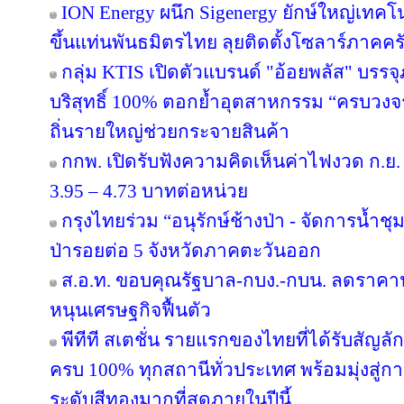
ION Energy ผนึก Sigenergy ยักษ์ใหญ่เท
ขึ้นแท่นพันธมิตรไทย ลุยติดตั้งโซลาร์ภาคครัว
กลุ่ม KTIS เปิดตัวแบรนด์ "อ้อยพลัส" บรร
บริสุทธิ์ 100% ตอกย้ำอุตสาหกรรม “ครบวงจร” 
ถิ่นรายใหญ่ช่วยกระจายสินค้า
กกพ. เปิดรับฟังความคิดเห็นค่าไฟงวด ก.ย. 
3.95 – 4.73 บาทต่อหน่วย
กรุงไทยร่วม “อนุรักษ์ช้างป่า - จัดการน้ำชุม
ป่ารอยต่อ 5 จังหวัดภาคตะวันออก
ส.อ.ท. ขอบคุณรัฐบาล-กบง.-กบน. ลดราคาน้
หนุนเศรษฐกิจฟื้นตัว
พีทีที สเตชั่น รายแรกของไทยที่ได้รับสัญล
ครบ 100% ทุกสถานีทั่วประเทศ พร้อมมุ่งสู่ก
ระดับสีทองมากที่สุดภายในปีนี้