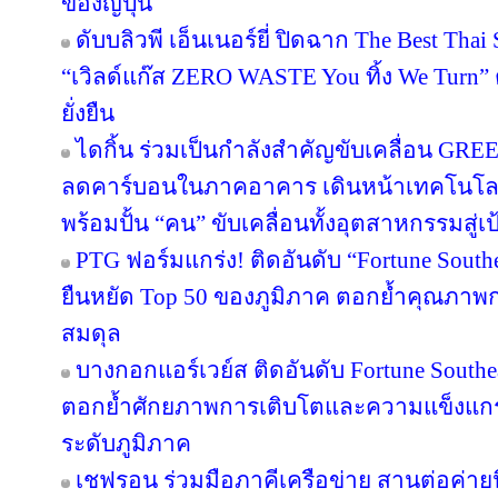
ของญี่ปุ่น
ดับบลิวพี เอ็นเนอร์ยี่ ปิดฉาก The Best Tha
“เวิลด์แก๊ส ZERO WASTE You ทิ้ง We Turn
ยั่งยืน
ไดกิ้น ร่วมเป็นกำลังสำคัญขับเคลื่อน GRE
ลดคาร์บอนในภาคอาคาร เดินหน้าเทคโนโลยี
พร้อมปั้น “คน” ขับเคลื่อนทั้งอุตสาหกรรมสู
PTG ฟอร์มแกร่ง! ติดอันดับ “Fortune Southea
ยืนหยัด Top 50 ของภูมิภาค ตอกย้ำคุณภาพก
สมดุล
บางกอกแอร์เวย์ส ติดอันดับ Fortune Southe
ตอกย้ำศักยภาพการเติบโตและความแข็งแกร่
ระดับภูมิภาค
เชฟรอน ร่วมมือภาคีเครือข่าย สานต่อค่ายนิ