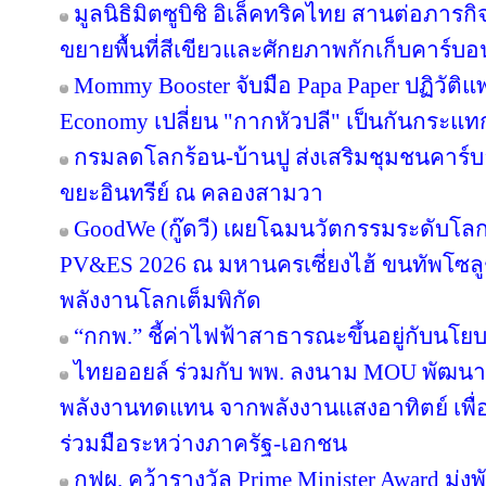
มูลนิธิมิตซูบิชิ อิเล็คทริคไทย สานต่อภารกิจ
ขยายพื้นที่สีเขียวและศักยภาพกักเก็บคาร์บอน
Mommy Booster จับมือ Papa Paper ปฏิวัติแพ
Economy เปลี่ยน "กากหัวปลี" เป็นกันกระแท
กรมลดโลกร้อน-บ้านปู ส่งเสริมชุมชนคาร์บอ
ขยะอินทรีย์ ณ คลองสามวา
GoodWe (กู๊ดวี) เผยโฉมนวัตกรรมระดับโล
PV&ES 2026 ณ มหานครเซี่ยงไฮ้ ขนทัพโซลู
พลังงานโลกเต็มพิกัด
“กกพ.” ชี้ค่าไฟฟ้าสาธารณะขึ้นอยู่กับนโย
ไทยออยล์ ร่วมกับ พพ. ลงนาม MOU พัฒนา ป
พลังงานทดแทน จากพลังงานแสงอาทิตย์ เพื
ร่วมมือระหว่างภาครัฐ-เอกชน
กฟผ. คว้ารางวัล Prime Minister Award มุ่