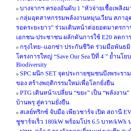
บางจากฯ ครองอันดับ 1 "หัวจ่ายเชื้อเพลิง
กลุ่มอุตสาหกรรมพลังงานหมุนเวียน สภาอุ
รอดระยะยาว” ร่วมเดินหน้าต่อยอดมาตรการภ
เอกชน-ประชาชน ผลักดันการใช้ E20 ลดกา
กรุงไทย–แอกซ่า ประกันชีวิต ร่วมมือพันธ
โครงการใหญ่ “Save Our Sea ปีที่ 4 ” ย้ำนโ
Biodiversity
SPC ผนึก SET จุดประกายชุมชนบึงพระราม
ของ สร้างพฤติกรรมใหม่เพื่อโลกยั่งยืน
PTG เดินหน้าเปลี่ยน “ขยะ” เป็น “พลังงาน
บ้านพรุ สู่ความยั่งยืน
สเลย์ทริกซ์ จับมือ เพียวชาร์จ เปิด สถาน
ชูชาร์จเร็ว 180kW พร้อมโปร 6.5 บาท/kWh น