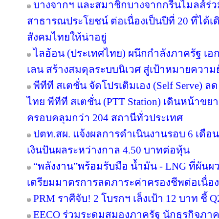
บางจากฯ และสมาชิกบางจากกรีนไมลส์ร่วม
สาธารณประโยชน์ ต่อเนื่องเป็นปีที่ 20 ที่ได้
สังคมไทยให้น่าอยู่
ไลอ้อน (ประเทศไทย) ผนึกกำลังภาครัฐ เอก
เลน สร้างสมดุลระบบนิเวศ สู่เป้าหมายความยั
พีทีที สเตชั่น จัดโปรเติมเอง (Self Serve) ล
ไทย พีทีที สเตชั่น (PTT Station) เดินหน้าขย
ครอบคลุมกว่า 204 สถานีทั่วประเทศ
ปตท.สผ. แจ้งผลการดำเนินงานรอบ 6 เดือน
เงินปันผลระหว่างกาล 4.50 บาทต่อหุ้น
“พลังงาน”พร้อมรับมือ น้ำมัน - LNG ที่ผัน
เตรียมมาตรการลดภาระค่าครองชีพต่อเนื่อง
PRM ราศีจับ! 2 โบรกฯ เล็งเป้า 12 บาท ชี้ Q
EECO ร่วมระดมสมองภาครัฐ นักธุรกิจภา