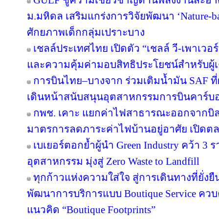
GULF ชูความเชี่ยวชาญด้านพลังงานสะอาด 
ม.มหิดล เสริมแกร่งการวิจัยพัฒนา ‘Nature-b
ศักยภาพเด็กกลุ่มเปราะบาง
เชลล์ประเทศไทย เปิดตัว “เชลล์ วี-เพาเวอ
และความคุ้มค่ามอบสิทธิประโยชน์สำหรับผู้เต
การบินไทย–บางจาก ร่วมเติมน้ำมัน SAF ที
เดินหน้าสนับสนุนอุตสาหกรรมการบินคาร์บ
กพช. เคาะ แยกค่าไฟสาธารณะออกจากบิล
มาตรการลดภาระค่าไฟบ้านอยู่อาศัย เปิดต
เบเยอร์ตอกย้ำผู้นำ Green Industry คว้า 3
อุตสาหกรรม มุ่งสู่ Zero Waste to Landfill
ทุกก้าวแห่งความใส่ใจ สู่การเดินทางที่ยั่ง
พัฒนาการบริการแบบ Boutique Service ควบคู
แนวคิด “Boutique Footprints”