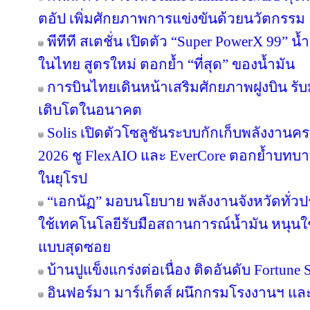
ตอัป เพิ่มศักยภาพการแข่งขันด้วยนวัตกรรม
พีทีที สเตชั่น เปิดตัว “Super PowerX 99” 
ในไทย สูตรใหม่ ตอกย้ำ “ที่สุด” ของน้ำมัน
การบินไทยเดินหน้าเสริมศักยภาพฝูงบิน รั
เติบโตในอนาคต
Solis เปิดตัวโซลูชันระบบกักเก็บพลังงานคร
2026 ชู FlexAIO และ EverCore ตอกย้ำบทบาท
ในยุโรป
“เอกนัฏ” มอบนโยบาย พลังงานจังหวัดทั่ว
ใช้เทคโนโลยีรับมือสถานการณ์น้ำมัน หนุนใช้
แบบสุดซอย
บ้านปูแข็งแกร่งต่อเนื่อง ติดอันดับ Fortune So
อินฟอร์มา มาร์เก็ตส์ ผนึกกรมโรงงานฯ แล