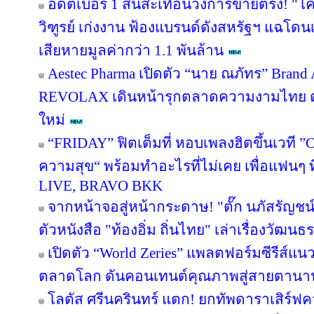
อดีตเบอร์ 1 สั่นสะเทือนวงการขายตรง! "โค
วิฑูรย์ เก่งงาน ฟ้องแบรนด์ดังสหรัฐฯ แฉโด
เสียหายมูลค่ากว่า 1.1 พันล้าน
Aestec Pharma เปิดตัว “นาย ณภัทร” Bran
REVOLAX เดินหน้ารุกตลาดความงามไทย ตอ
ใหม่
“FRIDAY” ฟิตเต็มที่ หอบเพลงฮิตขึ้นเวที ”
ความสุข“ พร้อมทำอะไรที่ไม่เคย เพื่อแฟนๆ ที่คุ
LIVE, BRAVO BKK
จากหน้าจอสู่หน้ากระดาษ! "ตั๊ก นภัสรัญชน
ตัวหนังสือ "ท้องอิ่ม ถิ่นไทย" เล่าเรื่องวัฒ
เปิดตัว “World Zeries” แพลตฟอร์มซีรีส์แนวต
ตลาดโลก ดันคอนเทนต์คุณภาพสู่สายตานา
โลตัส ศรีนครินทร์ แตก! ยกทัพดาราเสิร์ฟ