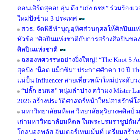
คอนเสิร์ตสุดอบอุ่น ดึง “เก่ง ธชย” ร่วมร้องเว
ใหม่ปังข้าม 3 ประเทศ
สวธ. จัดพิธีทำบุญอุทิศส่วนกุศลให้ศิลปิน
หัวข้อ “ศิลปินแห่งชาติกับการสร้างศิลปินขอ
ศิลปินแห่งชาติ
ฉลองทศวรรษอย่างยิ่งใหญ่! “The Knot 5 Act
สุดปัง “น็อต แม็กซิม” ประกาศศักดา 10 ปี Th
แม่ปั้น Influencer สายเที่ยวหน้าใหม่ประดับ
“ปลั๊ก ธนพล” หนุ่มลำปาง คว้ามง Mister Lan
2026 สร้างประวัติศาสตร์หน้าใหม่สายรักษ์โ
มหาวิทยาลัยมหิดล วิทยาลัยดุริยางคศิลป์
เก่ามหาวิทยาลัยมหิดล ในพระบรมราชูปถัมภ์
โกลบอลพลัส อินเตอร์เทนเม้นท์ เตรียมสร้า