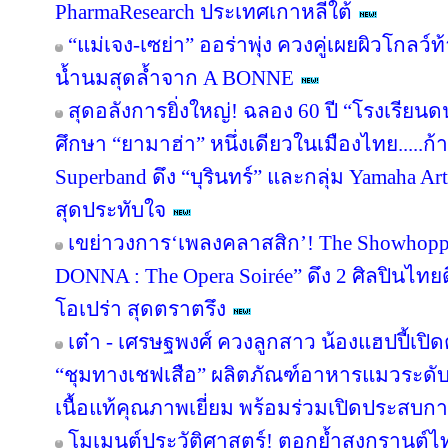
PharmaResearch ประเทศเกาหลีใต้
“แม่เจง-เซย่า” ออร่าพุ่ง ควงคู่เผยผิวโกล
น้ำนมสุดล้ำจาก A BONNE
สุดอลังการยิ่งใหญ่! ฉลอง 60 ปี “โรงเรียน
ศึกษา “ยามาฮ่า” หนึ่งเดียวในเมืองไทย.....ก้
Superband ดึง “บุรินทร์” และกลุ่ม Yamaha Arti
สุดประทับใจ
เขย่าวงการ‘เพลงคลาสสิก’! The Showhoppe
DONNA : The Opera Soirée” ดึง 2 ศิลปินไทย
โอเปร่า สุดตราตรึง
เต๋า - เศรษฐพงศ์ ควงลูกสาว น้องแฮปปี้เปิด
“ชุมทางเชฟเสือ” ผลิตภัณฑ์อาหารแมวระดับพ
เนื้อแท้คุณภาพเยี่ยม พร้อมร่วมเปิดประสบการ
โมเมนต์ประวัติศาสตร์! ตอกย้ำสงกรานต์ไ