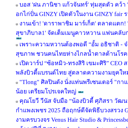
บอส 'ฝน ภานิชา แก้วจันทร์' ทุ่มสุดตัว คว
อกไก่ปั่น GINZY เปิดตัวในงาน GINZY fair 
งานเข้า! 'ดาราพาชิม มาร์เก็ต' ตลาดแตก!
สุขาภิบาล1' จัดเต็มเมนูคาวหวาน แฟนคลับกร
เพราะความหวานต้องพอดี “อั้ม อธิชาติ - จ๋า
สุขภาพ ชวนคนไทยห่างไกลน้ำตาลต้านโรค
เปิดวาร์ป “ซ้อหมิว-ทรงสิริ เขมะศิริ” CEO
พลังบิวตี้แบรนด์ไทย สู่ตลาดความงามยุคใหม
"Tlong" ศิลปินดัง นั่งแท่นพรีเซนเตอร์ "ก
น้อย เตรียมโปรเจคใหญ่
คุณโยวี วีนัส จับมือ “น้องบิวตี้ ศุภิสรา ว
กำแพงเพชร 2025 ถือฤกษ์ดีจัดพิธีบวงสรวง 
งามครบวงจร Venus Hair Studio & Princessbe