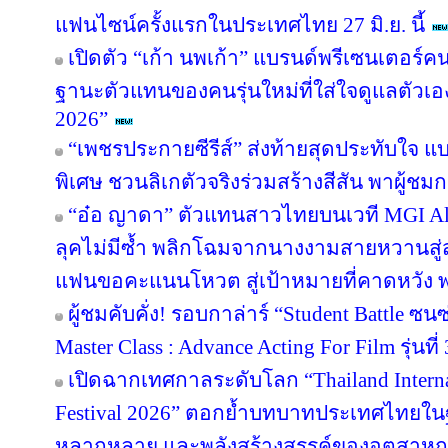
แฟนไซน์ครั้งแรกในประเทศไทย 27 มิ.ย. นี้
เปิดตัว “เก้า นพเก้า” แบรนด์พรีเซนเตอร์
ฐานะตัวแทนของคนรุ่นใหม่ที่ใส่ใจดูแลตัวเอ
2026”
“เพชรประกายซีรีส์” ส่งท้ายสุดประทับใจ แบ
พิเศษ ชวนลิเกตัวจริงร่วมสร้างสีสัน พาผู้ชมกล
“อ๋อ ญาดา” ตัวแทนสาวไทยบนเวที MGI All 
ลุคไม่มีซ้ำ พลิกโฉมจากนางงามสายหวานสู่
แฟนขอคะแนนโหวต สู่เป้าหมายที่คาดหวัง พร
ผู้ชมคับคั่ง! รอบกาล่าร์ “Student Battle ซ
Master Class : Advance Acting For Film รุ่นที่ 
เปิดฉากเทศกาลระดับโลก “Thailand Inter
Festival 2026” ตอกย้ำบทบาทประเทศไทยในฐ
หลากหลาย และพลังสร้างสรรค์ของอุตสาห