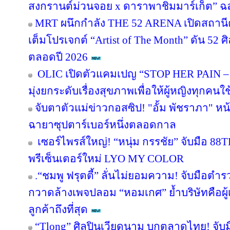
สงกรานต์ม่วนจอย x ดาราพาชิมมาร์เก็ต” ฉล
MRT ผนึกกำลัง THE 52 ARENA เปิดสถานีค
เต็มโปรเจกต์ “Artist of The Month” ดัน 52 ศิ
ตลอดปี 2026
OLIC เปิดตัวแคมเปญ “STOP HER PAIN – เข
มุ่งยกระดับเรื่องสุขภาพเพื่อให้ผู้หญิงทุกคนใ
จับตาตัวแม่ข่าวกอสซิป! "อั้ม พัชราภา" 
ฉายาซุปตาร์เบอร์หนึ่งตลอดกาล
เซอร์ไพรส์ใหญ่! “หนุ่ม กรรชัย” จับมือ 88TH
พรีเซ็นเตอร์ใหม่ LYO MY COLOR
.“ชมพู ฟรุตตี้” ลั่นไม่ยอมความ! จับมือตำ
กวาดล้างเพจปลอม “หอมเกศ” ย้ำบริษัทคือผู้เ
ลูกค้าถึงที่สุด
“Tlong” ศิลปินเวียดนาม บุกตลาดไทย! จับม