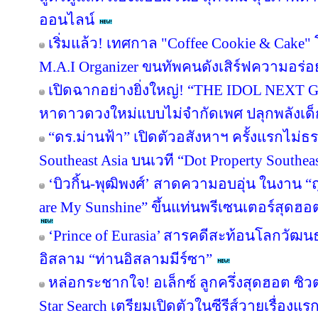
ออนไลน์
เริ่มแล้ว! เทศกาล "Coffee Cookie & Cake" 
M.A.I Organizer ขนทัพคนดังเสิร์ฟความอร่อย
เปิดฉากอย่างยิ่งใหญ่! “THE IDOL NEXT 
หาดาวดวงใหม่แบบไม่จำกัดเพศ ปลุกพลังเด็
“ดร.ม่านฟ้า” เปิดตัวอสังหาฯ ครั้งแรกไม่ธ
Southeast Asia บนเวที “Dot Property Southea
‘บิวกิ้น-พุฒิพงศ์’ สาดความอบอุ่น ในงาน “ถ
are My Sunshine” ขึ้นแท่นพรีเซนเตอร์สุดฮอ
‘Prince of Eurasia’ สารคดีสะท้อนโลกวัฒ
อิสลาม “ท่านอิสลามมีร์ซา”
หล่อกระชากใจ! อเล็กซ์ ลูกครึ่งสุดฮอต ซ
Star Search เตรียมเปิดตัวในซีรีส์วายเรื่องแร