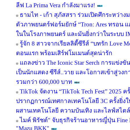
ลีฟ La Prima Vera กำลังมาแรง!
ธามไท - เก้า สุภัสสรา ร่วมเปิดศึกระหว่าง
ตัวภาพยนตร์ฟอร์มยักษ์ “Tron: Ares ทรอน แอ
ในในโรงภาพยนตร์ และมันยิ่งกว่าในระบบ 
รู้จัก 8 สาวจากเรียลลิตี้ซีรีส์ “บทรัก Lov
ตอนแรก พร้อมเสิร์ฟโมเมนต์สุดน่ารัก
แถลงข่าว The Iconic Star Serch การแข่งขั
เป็นนักแสดง ซีรีส์..วาย และโอกาสเข้าสู่วงกา
รวมกว่า 600,000 บาท
TikTok จัดงาน “TikTok Tech Fest” 2025 ค
ปรากฏการณ์เทศกาลเทคโนโลยี 3C ครั้งยิ่งใ
ผสานเทคโนโลยี ความบันเทิง และไลฟ์สไตล์ ไ
ไมค์ พิรัชต์" จับธุรกิจร้านอาหารญี่ปุ่น Fin
"Mazu BKK"