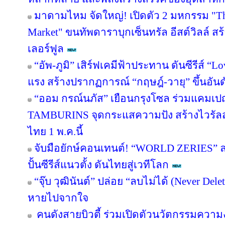
มาดามไหม จัดใหญ่! เปิดตัว 2 มหกรรม "The 
Market" ขนทัพดาราบุกเซ็นทรัล อีสต์วิลล์ ส
เลอร์ฟูล
“อัพ-ภูมิ” เสิร์ฟเคมีฟ้าประทาน ดันซีรีส์ “Lo
แรง สร้างปรากฏการณ์ “กฤษฎ์-วายุ” ขึ้นอันดับ
“ออม กรณ์นภัส” เยือนกรุงโซล ร่วมแคมเปญ
TAMBURINS จุดกระแสความปัง สร้างไวรัลสะ
ไทย 1 พ.ค.นี้
จับมือยักษ์คอนเทนต์! “WORLD ZERIES” ลงน
ปั้นซีรีส์แนวตั้ง ดันไทยสู่เวทีโลก
“จุ๊บ วุฒินันต์” ปล่อย “ลบไม่ได้ (Never Del
หายไปจากใจ
คนดังสายบิวตี้ ร่วมเปิดตัวนวัตกรรมความ