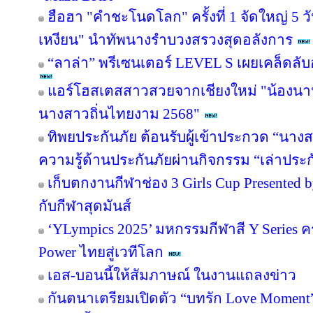
ฮือฮา "คำชะโนดโลก" ครั้งที่ 1 จัดใหญ่ 5 วั
เหงียน" นำทัพนางรำบวงสรวงสุดอลังการ
“ลาล่า” พรีเซนเตอร์ LEVEL S เผยเคล็ดล
แอร์โฮสเตสสาวสวยจากเชียงใหม่ "น้องนานะ
นางสาวถิ่นไทยงาม 2568"
ทิพยประกันภัย ต้อนรับผู้เข้าประกวด “นาง
ความรู้ด้านประกันภัยผ่านกิจกรรม “เล่าประ
เก็บตกงานกีฬาช่อง 3 Girls Cup Presented by
กับกีฬาสุดมันส์
‘YLympics 2025’ มหกรรมกีฬาสี Y Series ครั
Power ไทยสู่เวทีโลก
เอส-บอนนี้ให้สัมภาษณ์ ในงานแถลงข่าว
กันตนาเตรียมเปิดตัว “บทรัก Love Moment” ร