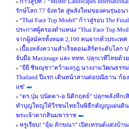
ก้าวสู่ปีที่ 7 “Mister Landscapes Internation
รักษ์โลก 77 จังหวัด สู่พลังใหม่ของคนรุ่นอน
“Thai Face Top Model” ก้าวสู่รอบ The Fina
ประกาศผู้ครองตำแหน่ง "Thai Face Top M
จากผู้สมัครทั้งหมด 2,100 คนจากทั่วประเทศ
เบื้องหลังความสำเร็จคอนเสิร์ตระดับโลก บริ
จับมือ Maximage และ ททท. ปลุกเวทีไทยด้วย
"ยียี ชิษณุชา"คว้ามงกุฎ นางงามวัฒนธรรม
Thailand ปีแรก เดินหน้าสานต่อปณิธาน 'ก้องภ
แซ่'
“ดร.บุ๋ม ปนัดดา-อ.นิติกฤตย์” ปลุกพลังหึก
ทำบุญใหญ่ให้วีรชนไทยในพิธีกตัญญูแผ่นดิ
พระเจ้าตากสินมหาราช
หรูเรียบ! “อุ้ม ลักขณา” เปิดเทรนด์แต่งบ้