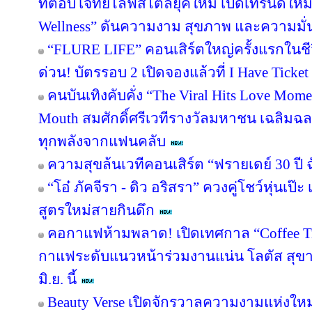
ที่ตอบโจทย์ไลฟ์สไตล์ยุคใหม่ เปิดเทรนด์ใหม
Wellness” ดันความงาม สุขภาพ และความมั่น
“FLURE LIFE” คอนเสิร์ตใหญ่ครั้งแรกในชี
ด่วน! บัตรรอบ 2 เปิดจองแล้วที่ I Have Ticket
คนบันเทิงคับคั่ง “The Viral Hits Love Mom
Mouth สมศักดิ์ศรีเวทีรางวัลมหาชน เฉลิมฉ
ทุกพลังจากแฟนคลับ
ความสุขล้นเวทีคอนเสิร์ต “ฟรายเดย์ 30 ปี 
“โอ๋ ภัคจีรา - ดิว อริสรา” ควงคู่โชว์หุ่น
สูตรใหม่สายกินดึก
คอกาแฟห้ามพลาด! เปิดเทศกาล “Coffee T
กาแฟระดับแนวหน้าร่วมงานแน่น โลตัส สุขาภ
มิ.ย. นี้
Beauty Verse เปิดจักรวาลความงามแห่งใหม