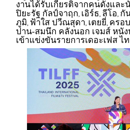
งานได้รับเกียรติจากคนดังและ
ปิยะรัฐ กัลป์จาฤก
เอิร์ธ
ลีโอ
กั
,
,
,
ภูมิ
ฟ้าใส ปวีณสุดา
เตยยี่
ครอบค
,
,
,
ปาน-สมนึก คลังนอก เจมส์ หนังห
เข้าแข่งขันรายการเดอะเฟส ไท