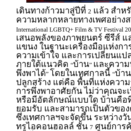
เดินทางก้าวมาสู่ปีที่
แล้ว สำหรับ
2
ความหลากหลายทางเพศอย่างสร
International LGBTQ+ Film & TV Festival 2
เสนอพลังของภาพยนตร์ ซีรีส์
แขนง ในฐานะเครื่องมือแห่งการ
ความเข้าใจ และการเปลี่ยนแปลง
ภายใต้แนวคิด
บ้าน
และความ
“
”
พึ่งพาได้
โดยในเทศกาลนี้
บ้าน
”
“
ปลูกสร้าง แต่คือ พื้นที่แห่งคว
การพึ่งพาอาศัยกัน ไม่ว่าคุณจะ
หรือมีอัตลักษณ์แบบใด บ้านคือที
ยอมรับ และสามารถเป็นตัวของตั
ซึ่งเทศกาลฯจะจัดขึ้น ระหว่างวัน
ทรูไอคอนฮอลล์ ชั้น
ศูนย์การ
7