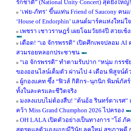
รักชาติ” (National Unity Concert) สุดยิ่งใ
‘เฟย-ภัทร’ ขึ้นแท่น Friend of Saucony ค
‘House of Endorphin’ แลนด์มาร์คแห่งใหม่ใจ
เพชรา เชาวราษฎร์ เผยโฉมวัย84ปี สวยเช้ง
เดือด! “เอ จักรพรรดิ” เปิดศึกเพจปลอม AI
สวมรอยหลอกประชาชน
“เอ จักรพรรดิ” ทำตามรับปาก “หนุ่ม กรรช
ของออนไลน์เต็มตัว ผ่านไป 4 เดือน พิสูจน์ด
ผู้กองแคท ซึ้ง “ฟิวส์ กิติกร–นุกนิก พิมพ์ภัสร
ทั้งในละครและชีวิตจริง
มงลงแบบไม่ต้องสืบ! "ต้นอ้อ รินทร์ดาเรศ" เ
คว้า Miss Grand Chumphon 2026 ไปครอง
OH LALA เปิดตัวอย่างเป็นทางการ “โอ๋ ภั
สูตรดูแลตัวเองแบบมีวินัย ลุคใหม่ สุขภาพ