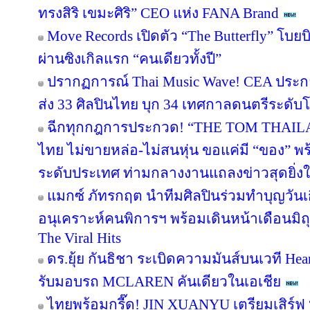
ทรงสิริ เขมะศิริ” CEO แห่ง FANA Brand
Move Records เปิดตัว “The Butterfly” โบ
ผ่านซิงเกิลแรก “คนเดียวทั้งปี”
ปรากฏการณ์ Thai Music Wave! CEA ประก
ส่ง 33 ศิลปินไทย บุก 34 เทศกาลดนตรีระดับโ
ฉีกทุกกฎการประกวด! “THE TOM THAIL
ไทย ไม่ขายหล่อ-ไม่สนหุ่น ขอแค่มี “ของ” 
ระดับประเทศ ท่ามกลางงานแถลงข่าวสุดยิ่ง
แมกซ์ ภัทรกฤต นำทีมศิลปินร่วมทำบุญวันเกิ
อนุเคราะห์คนพิการฯ พร้อมเดินหน้าเดือนมิ
The Viral Hits
ดร.ยุ้ย กันธิชา ระเบิดความมันส์บนเวที Hea
รับมอบรถ MCLAREN คันเดียวในเอเชีย
ไทยพร้อมกรี๊ด! JIN XUANYU เตรียมเสิร์