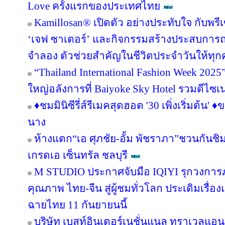
Love ครั้งแรกของประเทศไทย
Kamillosan® เปิดตัว อย่างประทับใจ กับพ
‘เจฟ ซาเตอร์’ และกิจกรรมสร้างประสบการ
จำลอง ตัวช่วยสำคัญในชีวิตประจำวันให้ท
“Thailand International Fashion Week 2025” 
ใหญ่อลังการที่ Baiyoke Sky Hotel รวมดีไซเ
♦️ชมมินิซีรี่ส์รีเมคสุดฮอต '30 เพิ่งเริ่มต้น' ♦
นาง
ห้างแตก“เอ ศุภชัย-อั้ม พัชราภา”ชวนกันชิ
เกรดเอ เซ็นทรัล ชลบุรี
M STUDIO ประกาศจับมือ IQIYI รุกวงการ
คุณภาพ ไทย-จีน สู่ผู้ชมทั่วโลก ประเดิมเรื่อ
ฉายไทย 11 กันยายนนี้
บริษัท เบสท์อินเตอร์เนชั่นแนล ทราเวลแอนด