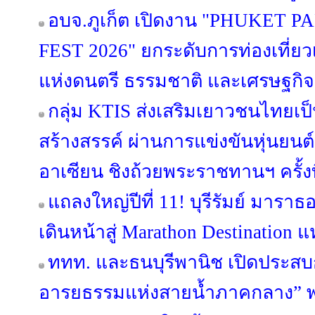
อบจ.ภูเก็ต เปิดงาน "PHUKET
FEST 2026" ยกระดับการท่องเที่ยวเช
แห่งดนตรี ธรรมชาติ และเศรษฐกิ
กลุ่ม KTIS ส่งเสริมเยาวชนไทยเป็น
สร้างสรรค์ ผ่านการแข่งขันหุ่นยนต
อาเซียน ชิงถ้วยพระราชทานฯ ครั้งที
แถลงใหญ่ปีที่ 11! บุรีรัมย์ มารา
เดินหน้าสู่ Marathon Destination แ
ททท. และธนบุรีพานิช เปิดประสบก
อารยธรรมแห่งสายน้ำภาคกลาง” พา