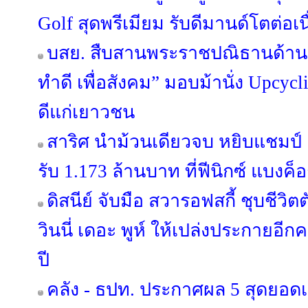
Golf สุดพรีเมียม รับดีมานด์โตต่อเน
บสย. สืบสานพระราชปณิธานด้านสิ
ทำดี เพื่อสังคม” มอบม้านั่ง Upcycl
ดีแก่เยาวชน
สาริศ นำม้วนเดียวจบ หยิบแชมป์ 
รับ 1.173 ล้านบาท ที่ฟีนิกซ์ แบงค็
ดิสนีย์ จับมือ สวารอฟสกี้ ชุบชีว
วินนี่ เดอะ พูห์ ให้เปล่งประกายอี
ปี
คลัง - ธปท. ประกาศผล 5 สุดยอด