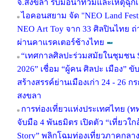
จ.สงขลา รับมือน้ำท่วมและเหตุฉุก
ไอคอนสยาม จัด "NEO Land Fest
NEO Art Toy จาก 33 ศิลปินไทย ถ
ผ่านคาแรคเตอร์ช้างไทย
“เทศกาลศิลปะร่วมสมัยในชุมชน S
2026” เชื่อม “ผู้คน ศิลปะ เมือง” ข
สร้างสรรค์ย่านเมืองเก่า 24 - 26 
สงขลา
การท่องเที่ยวแห่งประเทศไทย (ท
จับมือ 4 พันธมิตร เปิดตัว “เที่ยวใกล
Story” พลิกโฉมท่องเที่ยวภาคกลา