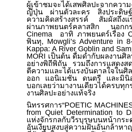
ผู้เข้าชมจะได้เสพศิลปะจากความ
ญี่ปุ่น ผ่านตัวละคร สิ่งประดิ
ความคิดสร้างสรรค์ สัมผัสถึงแ
ผ่านภาพยนตร์คลาสสิก น
Cinema
อาทิ ภาพยนตร์เรื่อง
C
พินทุ,
Mowgli’s Adventure in 8
Kappa: A River Goblin and Sa
MORI
เป็นต้น ดื่มด่ำกับผลงานศิ
อย่างพิถีพิถัน รวมถึงการแสดง
ตีความและได้แรงบันดาลใจในศิ
ออก แอนิเมชัน ดนตรี และมินิอา
บอกเลยว่ามางานเดียวได้ครบทุก
งานศิลปะอย่างแท้จริง
นิทรรศการ“
POETIC MACHINES
from Quiet Determination to 
แห่งจักรกลกับวีรบุรุษบนหน้ากร
อันเงียบสงบสู่ความฝันอันกล้าห