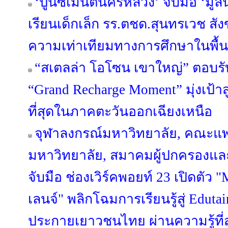
‘ปูนซีเมนต์นครหลวง’ จับมือ ‘มูลน
เรียนเด็กเล็ก รร.ตชด.สุนทรเวช สัง
ความเท่าเทียมทางการศึกษาในพื้นท
“สเตลล่า โอโซน เขาใหญ่” ตอบรั
“Grand Recharge Moment” มุ่งเป้าส
ที่สุดในภาคตะวันออกเฉียงเหนือ
จุฬาลงกรณ์มหาวิทยาลัย, คณะแ
มหาวิทยาลัย, สมาคมผู้ปกครองและ
จับมือ ช่องเวิร์คพอยท์ 23 เปิด
เลนจ์" พลิกโฉมการเรียนรู้สู่ Edut
ประกายเยาวชนไทย ผ่านความรู้ที่ส