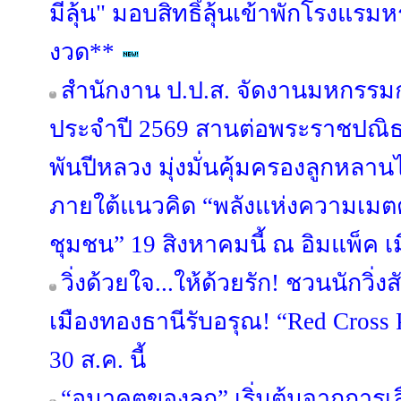
มีลุ้น" มอบสิทธิ์ลุ้นเข้าพักโรงแรมห
งวด**
สำนักงาน ป.ป.ส. จัดงานมหกรรม
ประจำปี 2569 สานต่อพระราชปณ
พันปีหลวง มุ่งมั่นคุ้มครองลูกหลา
ภายใต้แนวคิด “พลังแห่งความเมตตา
ชุมชน” 19 สิงหาคมนี้ ณ อิมแพ็ค เ
วิ่งด้วยใจ...ให้ด้วยรัก! ชวนนักวิ
เมืองทองธานีรับอรุณ! “Red Cross 
30 ส.ค. นี้
“อนาคตของลูก” เริ่มต้นจากการเลือ