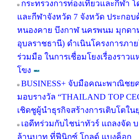
กระทรวงการท่องเที่ยวและกีฬา โด
และกีฬาจังหวัด 7 จังหวัด ประกอบด
หนองคาย บึงกาฬ นครพนม มุกดา
อุบลราชธานี) ดำเนินโครงการภา
ร่วมมือ ในการเชื่อมโยงเรื่องราวแหล
โขง
BUSINESS+ จับมือคณะพาณิชยศา
มอบรางวัล “THAILAND TOP CE
เชิดชูผู้นำธุรกิจสร้างการเติบโตในย
เอดีทร่วมกับไชน่าทัวร์ แถลงจัด 
ล้านบาท ที่ฟีนิกซ์ โกลด์ แบงค็อก