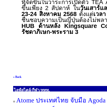
ที่จัดขึ้นในวาระการเปิดตัว
TEA 
ขึ้นเพียง
2
สัปดาห์ ใน
วันเสาร์แล
23-24
สิงหาคม
2568
ตั้งแต่
เวล
ชื่นชอบความเป็นญี่ปุ่นต้องไม่พลา
HUB
ด้านหลัง
Kingsquare C
รัชดาภิเษก
-
พระราม
3
« Back
ไลฟ์สไตล์/กีฬา/ททท.
Atome ประเทศไทย จับมือ Agoda เ