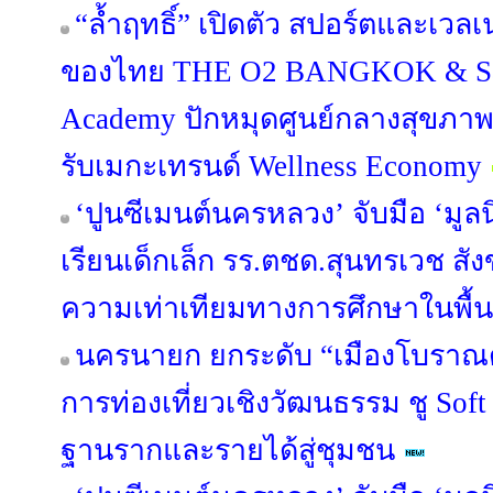
“ล้ำฤทธิ์” เปิดตัว สปอร์ตและเว
ของไทย THE O2 BANGKOK & Sap
Academy ปักหมุดศูนย์กลางสุขภา
รับเมกะเทรนด์ Wellness Economy
‘ปูนซีเมนต์นครหลวง’ จับมือ ‘มูลน
เรียนเด็กเล็ก รร.ตชด.สุนทรเวช สัง
ความเท่าเทียมทางการศึกษาในพื้นท
นครนายก ยกระดับ “เมืองโบราณด
การท่องเที่ยวเชิงวัฒนธรรม ชู Sof
ฐานรากและรายได้สู่ชุมชน