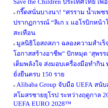
Save the Children ประเทศไทย เพื่อช
กรี๊ดสนั่นบางนา! “ศรราม น้ำเพช
ปรากฏการณ์ “ลิเก x แอโรบิกหน้าโ
สะเทือน
มูลนิธิโอสถสภา ฉลองความสำเร็จ
โอกาสสร้างอาชีพ” ปักหมุด ‘สุพรรณบ
เต็มพลังใจ ส่งมอบเครื่องมือทำกิน 
ยั่งยืนครบ 150 ราย
Alibaba Group จับมือ UEFA สนั
สโมสรชายยุโรป ระหว่างฤดูกาล 20
UEFA EURO 2028™