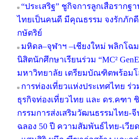
“ประเสริฐ” ชูกิจการลูกเสือราก
ไทยเป็นคนดี มีคุณธรรม จงรักภัก
กษัตริย์
มหิดล–จุฬาฯ –เชียงใหม่ พลิกโฉมอ
นิสิตนักศึกษาเรียนร่วม “MC² GenE
มหาวิทยาลัย เตรียมบัณฑิตพร้อม
การท่องเที่ยวแห่งประเทศไทย ร่ว
ธุรกิจท่องเที่ยวไทย และ ดร.คฑ
กรรมการส่งเสริมวัฒนธรรมไทย-จีน
ฉลอง 50 ปี ความสัมพันธ์ไทย-เวี