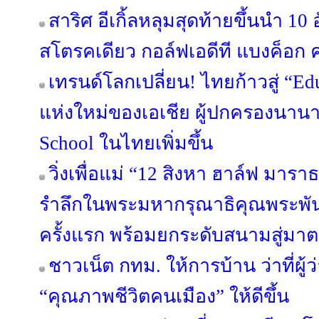
สาริศ อีเกิ้ลหลุมสุดท้ายขึ้นนำ 10
สโตรคเดียว กอล์ฟเอดีที แบงค็อก คล
เทรนด์โลกเปลี่ยน! ไทยก้าวสู่ “Ed
แห่งใหม่ของเอเชีย ผู้ปกครองนาน
School ในไทยเพิ่มขึ้น
วิ่งเพื่อแม่ “12 สิงหา ฮาล์ฟ มาร
รำลึกในพระมหากรุณาธิคุณพระพันปีห
ครั้งแรก พร้อมยกระดับสนามสู่ม
ชาวเน็ต กทม. ให้การบ้าน ว่าที่ผู
“คุณภาพชีวิตคนเมือง” ให้ดีขึ้น