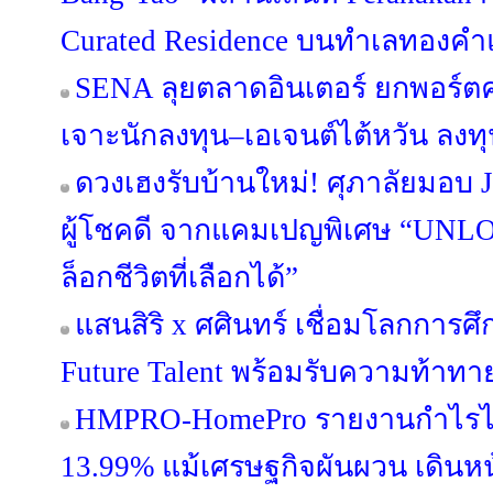
Curated Residence บนทำเลทองคำแ
SENA ลุยตลาดอินเตอร์ ยกพอร์
เจาะนักลงทุน–เอเจนต์ไต้หวัน ลง
ดวงเฮงรับบ้านใหม่! ศุภาลัยมอบ 
ผู้โชคดี จากแคมเปญพิเศษ “UN
ล็อกชีวิตที่เลือกได้”
แสนสิริ x ศศินทร์ เชื่อมโลกการศึก
Future Talent พร้อมรับความท้าท
HMPRO-HomePro รายงานกำไรไ
13.99% แม้เศรษฐกิจผันผวน เดินห