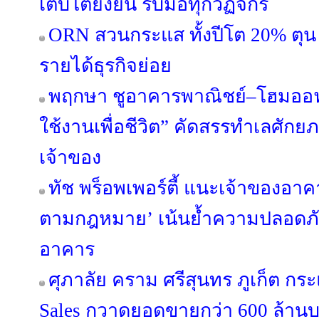
เติบโตยั่งยืน รับมือทุกวัฏจักร
ORN สวนกระแส ทั้งปีโต 20% ตุน 
รายได้ธุรกิจย่อย
พฤกษา ชูอาคารพาณิชย์–โฮมออฟฟ
ใช้งานเพื่อชีวิต” คัดสรรทำเลศัก
เจ้าของ
ทัช พร็อพเพอร์ตี้ แนะเจ้าของอ
ตามกฎหมาย’ เน้นย้ำความปลอดภัย 
อาคาร
ศุภาลัย คราม ศรีสุนทร ภูเก็ต กร
Sales กวาดยอดขายกว่า 600 ล้านบ