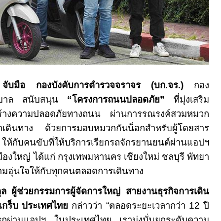
จับมือ กองบังคับการตำรวจจราจร (บก.จร.)
กอง
รบาล สนับสนุน
“โครงการถนนปลอดภัย”
ที่มุ่งเสริม
ะสร้างความปลอดภัยทางถนน ผ่านการรณรงค์สวมหมวก
ออกเดินทาง ด้วยการมอบหมวกกันน็อกสำหรับผู้โดยสาร
้กับคนขับที่ให้บริการเรียกรถจักรยานยนต์ผ่านแอปฯ
มืองใหญ่ ได้แก่ กรุงเทพมหานคร เชียงใหม่ ชลบุรี พัทยา
ความอุ่นใจให้กับทุกคนตลอดการเดินทาง
ล ผู้ช่วยกรรมการผู้จัดการใหญ่ สายงานธุรกิจการเดิน
แกร็บ ประเทศไทย
กล่าวว่า “ตลอดระยะเวลากว่า 12 ปี
ียกรถผ่านแอปฯ ในประเทศไทย เรามุ่งมั่นยกระดับความ