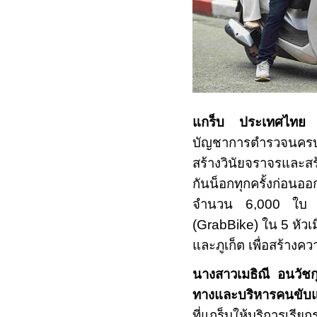
แกร็บ ประเทศไทย 
บัญชาการตำรวจนค
สร้างวินัยจราจรแล
กันน็อกทุกครั้งก่อน
จำนวน 6
,
000 ใบ ให
(
GrabBike)
ใน 5 หัวเ
และภูเก็ต เพื่อสร้าง
นางสาวเมธิณี อนวัชกุ
ทางและบริหารคนขับ
ที่แกร็บให้บริการเร