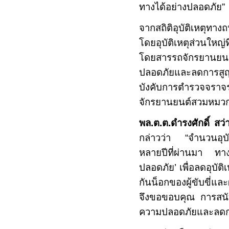
ทางได้อย่างปลอดภัย”
จากสถิติอุบัติเหตุทาง
โดยอุบัติเหตุส่วนใหญ่ที
โดยสารรถจักรยานยน
ปลอดภัยและลดการส
บังคับการตำรวจจราจรจึ
จักรยานยนต์สวมหมว
พล.ต.ต.ดำรงศักดิ์ สว
กล่าวว่า “จำนวนอุบัต
หลายปีที่ผ่านมา ทา
ปลอดภัย’ เพื่อลดอุบั
กันน็อกของผู้ขับขี่
จึงขอขอบคุณ การสนับ
ความปลอดภัยและลดก