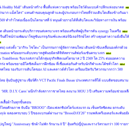
 & Healthy Mall" เดินหน้าสร้าง พื้นที่แห่งความสุข พร้อมโชว์ต้นแบบค้าปลีกแห่งอนาคต
รักมาก แม็คโคร" แทนคำขอบคุณลูกค้าและผู้ประกอบการไทยที่ร่วมเติบโตเคียงข้างกันมา
69 ทำกำไรต่อเนื่องเป็นไตรมาสที่ 6 หนุนด้วยรายได้ที่เติบโตและวินัยทางการเงิน พร้อม
ท เดินหน้ายกระดับบริการขนส่งครบวงจร พร้อมเสริมทัพผู้บริหารดัน synergy ในเครือ
รีนดีไซน์ร่วมพัฒนาโซลูชันบรรจุภัณฑ์และเฟอร์นิเจอร์รักษ์โลก สร้างคุณค่าความยั่งยืนให้
ศไทย) แต่งตั้ง “อากิระ ไซโตะ” เป็นกรรมการผู้จัดการคนใหม่ เดินหน้าขับเคลื่อนองค์กรด้วย
sformation พร้อมยกระดับบทบาทสู่พันธมิตรดิจิทัลทรานส์ฟอร์เมชันครบวงจร
และ TrainHeroic รับแรงส่งรายได้กลุ่มธุรกิจฟิตเนสไตรมาส 2 ปี 2569 โต 25% ต่อยอดความ
ร่ง พร้อมขยายอีโคซิสเต็มการฝึกซ้อม ที่เชื่อมต่อกันสำหรับนักกีฬาและโค้ชทั่วโลก
ศไทย รองรับการเติบโตของ AI และคลาวด์ทั่วโลก เตรียมเปิดรับวิศวกรมากกว่า 500
ย ลุ้นบินสู่ปูซาน เชียร์ศึก VCT Pacific Finals Busan ประเทศเกาหลีใต้ แบบติดขอบสนาม
ะดับ ‘MR. D.I.Y. Cares’ ผนึกกำลังสภากาชาดไทย ลงนาม MOU 3 ปี เสริมความพร้อมช่วยเหลื
แลเสื้อผ้าในทุกขั้นตอน
นด์ไทยศักยภาพ จับมือ “BROOO” เปิดแฟลกชิปสโตร์แห่งแรก ณ เซ็นทรัลชิดลม ยกระดับ
Lifestyle ฉลองครบรอบ 5 ปีของแบรนด์ผ่านงาน “BroooDAY26” รวมพลังครีเอเตอร์และพันธมิ
หญ่ "Anniversary ซักผ้าไม่พัก รักนาน 8 ปี" ลุ้นทริปญี่ปุ่นและรางวัลรวมกว่า 100 รายก