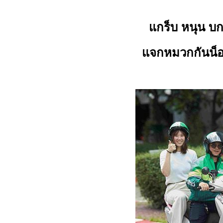
แกร็บ หนุน บ
แจกหมวกกันน็อ