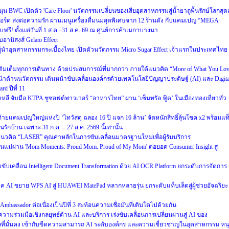
WC เปิดตัว 'Care Floor' นวัตกรรมเปลี่ยนของเสียอุตสาหกรรมสู่น้ำยาถูพื้นรักษ์โลกสุดล
์ด ส่งต่อความรัก ผ่านเมนูเครื่องดื่มนมสุดพิเศษจาก 12 ร้านดัง กับแคมเปญ “MEGA
 ตั้งแต่วันที่ 1 ส.ค.–31 ส.ค. 69 ณ ศูนย์การค้าเมกาบางนา
อานิสงส์ Gelato Effect
ำอุตสาหกรรมกระเบื้องไทย เปิดตัวนวัตกรรม Micro Sugar Effect เจ้าแรกในประเทศไทย
็บ เติมเต็มทุกการเดินทาง ด้วยประสบการณ์ที่มากกว่า ภายใต้แนวคิด “More of What You Lo
ำด้านนวัตกรรม เดินหน้าขับเคลื่อนองค์กรด้วยเทคโนโลยีปัญญาประดิษฐ์ (AI) และ Digita
d ปีที่ 11
หลี จับมือ KTPA ชูซอฟต์พาวเวอร์ “อาหารไทย” ผ่าน ‘เซ็นทรัล ฟู้ด’ ในเมืองท่องเที่ยวทั่ว
งท้ายแคมเปญใหญ่แห่งปี ‘ไทวัสดุ ฉลอง 16 ปี แจก 16 ล้าน’ จัดหนักสิทธิ์ลุ้นโชค x2 พร้อมแท
บ้าน เฉพาะ 31 ก.ค. – 27 ส.ค. 2569 นี้เท่านั้น
วคิด “LASER” คุณค่าหลักในการขับเคลื่อนมาตรฐานใหม่เพื่อผู้รับบริการ
แม่ผ่าน 'Mom Moments: Proud Mom. Proud of My Mom' ต่อยอด Consumer Insight สู่
วมขับเคลื่อน Intelligent Document Transformation ด้วย AI OCR Platform ยกระดับการจัดการ
AI ขยาย WPS AI สู่ HUAWEI MatePad หลากหลายรุ่น ยกระดับแท็บเล็ตสู่ผู้ช่วยอัจฉริยะ
mbassador ต่อเนื่องเป็นปีที่ 3 สะท้อนความเชื่อมั่นที่เติบโตไปด้วยกัน
ความร่วมมือเชิงกลยุทธ์ด้าน AI และบริการ เร่งขับเคลื่อนการเปลี่ยนผ่านสู่ AI ของ
ลที่มั่นคง เข้ากับขีดความสามารถ AI ระดับองค์กร และความเชี่ยวชาญในอุตสาหกรรม หน