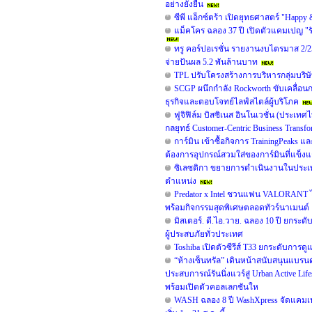
อย่างยั่งยืน
ซีพี แอ็กซ์ตร้า เปิดยุทธศาสตร์ "Happy
แม็คโคร ฉลอง 37 ปี เปิดตัวแคมเปญ "
ทรู คอร์ปอเรชั่น รายงานงบไตรมาส 2/25
จ่ายปันผล 5.2 พันล้านบาท
TPL ปรับโครงสร้างการบริหารกลุ่มบริษั
SCGP ผนึกกำลัง Rockworth ขับเคลื่อนก
ธุรกิจและตอบโจทย์ไลฟ์สไตล์ผู้บริโภค
ฟูจิฟิล์ม บิสซิเนส อินโนเวชั่น (ประเท
กลยุทธ์ Customer-Centric Business Tran
การ์มิน เข้าซื้อกิจการ TrainingPeaks 
ต้องการอุปกรณ์สวมใส่ของการ์มินที่แข็งแก
ซิเลซติกา ขยายการดำเนินงานในประเท
ตำแหน่ง
Predator x Intel ชวนแฟน VALORANT ไท
พร้อมกิจกรรมสุดพิเศษตลอดทัวร์นาเมนต์
มิสเตอร์. ดี.ไอ.วาย. ฉลอง 10 ปี ยกร
ผู้ประสบภัยทั่วประเทศ
Toshiba เปิดตัวซีรีส์ T33 ยกระดับการดู
“ห้างเซ็นทรัล” เดินหน้าสนับสนุนแบร
ประสบการณ์รันนิ่งแวร์สู่ Urban Active 
พร้อมเปิดตัวคอลเลกชันให
WASH ฉลอง 8 ปี WashXpress จัดแคมเปญใ