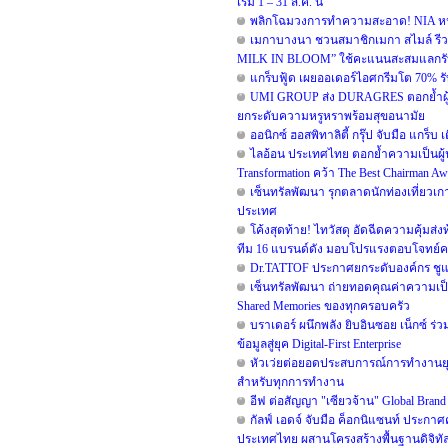
เริ่ม 1 – 31 ส.ค. นี้
พลิกโฉมวงการทำความสะอาด! NIA หนุน B
เมกาบางนา ชวนสมาชิกเมกา สไมล์ รีวอร
MILK IN BLOOM” ใช้คะแนนสะสมแลกรับฟรี!
แกร็บฟู้ด เผยออเดอร์ไอศกรีมโต 70% รับ
UMI GROUP ส่ง DURAGRES ตอกย้ำผู้น
ยกระดับความหรูหราพร้อมสุขอนามัย
ออนิกซ์ ฮอสพิทาลิตี้ กรุ๊ป จับมือ แกร
ไลอ้อน ประเทศไทย ตอกย้ำความเป็นผู้น
Transformation คว้า The Best Chairman Awar
เซ็นทรัลพัฒนา รุกตลาดนักท่องเที่ยวเกา
ประเทศ
โค้งสุดท้าย! ไทวัสดุ อัดฉีดความคุ้มส่
ทีม 16 แบรนด์ดัง มอบโปรแรงตอบโจทย์คนรัก
Dr.TATTOF ประกาศยกระดับองค์กร ชูแน
เซ็นทรัลพัฒนา ถ่ายทอดคุณค่าความเป็น
Shared Memories ของทุกครอบครัว
บราเดอร์ ผนึกพลัง ยิบอินซอย เน็กซ์ ร่
ข้อมูลสู่ยุค Digital-First Enterprise
หัวเว่ยต่อยอดประสบการณ์การทำงานยุค 
สำหรับทุกการทำงาน
อีฟ ต่อสัญญา "เซียวจ้าน" Global Brand A
กัลฟ์ เอดจ์ จับมือ ค็อกนิแซนท์ ประกาศ
ประเทศไทย ผสานโครงสร้างพื้นฐานดิจิทั