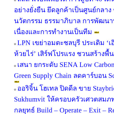
อย่างยั่งยืน ยึดลูกค้าเป็นศูนย์กลาง
นวัตกรรม ธรรมาภิบาล การพัฒนาท
เนื่องและการทำงานเป็นทีม
LPN เขย่าอมตะชลบุรี ประเดิม ‘เอิ
ห้วยไร่’ เสิร์ฟโปรแรง ชวนสร้างพื้น
เสนา ยกระดับ SENA Low Carbon 
Green Supply Chain ลดคาร์บอน Sco
ออริจิ้น โฮเทล ปิดดีล ขาย Staybr
Sukhumvit ให้ครอบครัวเศวตสมภพ
กลยุทธ์ Build – Operate – Exit – 