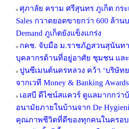
ศุภาลัย คราม ศรีสุนทร ภูเก็ต กร
Sales กวาดยอดขายกว่า 600 ล้านบ
Demand ภูเก็ตยังแข็งแกร่ง
กคช. จับมือ ม.ราชภัฏสวนสุนัน
บุคลากรด้านที่อยู่อาศัย ชุมชน และ
ปูนซีเมนต์นครหลวง คว้า ‘บริษัทย
จากเวที Money & Banking Awards
เอสบี ดีไซน์สแควร์ ดูแลมากกว่าบ
อนามัยภายในบ้านจาก De Hygieniqu
คุณภาพชีวิตที่ดีของทุกคนในครอบ