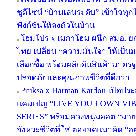
ชูดีไซน์ “บ้านเล่นระดับ” เข้าใจทุ
ฟังก์ชันให้ลงตัวในบ้าน
โฮมโปร x เมกาโฮม ผนึก สมอ. ย
ไทย เปลี่ยน “ความมั่นใจ” ให้เป็
เลือกซื้อ พร้อมผลักดันสินค้ามาตรฐา
ปลอดภัยและคุณภาพชีวิตที่ดีกว่า
Pruksa x Harman Kardon เปิดประ
แคมเปญ “LIVE YOUR OWN VIB
SERIES” พร้อมควงหนุ่มฮอต “มาย 
จังหวะชีวิตที่ใช่ ต่อยอดแนวคิด “อยู่ด