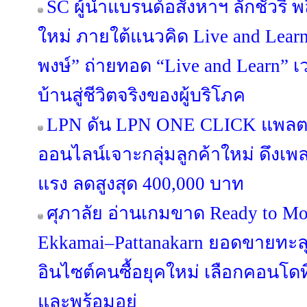
SC ผู้นำแบรนด์อสังหาฯ ลักชัวรี พล
ใหม่ ภายใต้แนวคิด Live and Lea
พงษ์” ถ่ายทอด “Live and Learn” เว
บ้านสู่ชีวิตจริงของผู้บริโภค
LPN ดัน LPN ONE CLICK แพลต
ออนไลน์เจาะกลุ่มลูกค้าใหม่ ดึงเ
แรง ลดสูงสุด 400,000 บาท
ศุภาลัย อ่านเกมขาด Ready to Mo
Ekkamai–Pattanakarn ยอดขายทะลุ
อินไซต์คนซื้อยุคใหม่ เลือกคอนโดที
และพร้อมอยู่