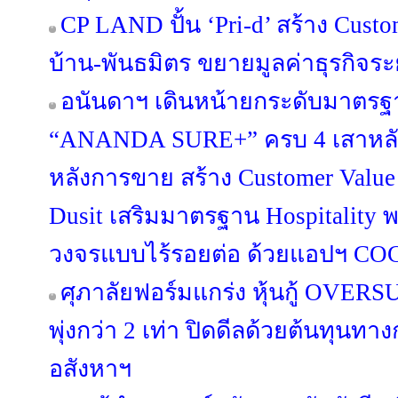
CP LAND ปั้น ‘Pri-d’ สร้าง Custo
บ้าน-พันธมิตร ขยายมูลค่าธุรกิจร
อนันดาฯ เดินหน้ายกระดับมาตรฐา
“ANANDA SURE+” ครบ 4 เสาหลัก 
หลังการขาย สร้าง Customer Value
Dusit เสริมมาตรฐาน Hospitality 
วงจรแบบไร้รอยต่อ ด้วยแอปฯ C
ศุภาลัยฟอร์มแกร่ง หุ้นกู้ OV
พุ่งกว่า 2 เท่า ปิดดีลด้วยต้นทุนท
อสังหาฯ