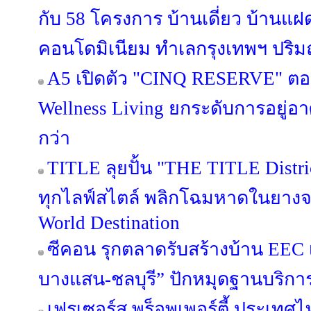
กับ 58 โครงการ บ้านเดี่ยว บ้านแ
คอนโดมิเนียม ทำเลกรุงเทพฯ ปริมณ
A5 เปิดตัว "CINQ RESERVE" ตอกย
Wellness Living ยกระดับการอยู่อาศ
กว่า
TITLE ลุยปั้น "THE TITLE Distric
ทุกไลฟ์สไตล์ พลิกโฉมหาดในยางจา
World Destination
ซีคอน รุกตลาดรับสร้างบ้าน EEC เป
บางแสน-ชลบุรี” ปักหมุดฐานบริก
เฟรเซอร์ส พร็อพเพอร์ตี้ ประเทศไท