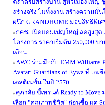
ตลาดรับสร้างบ้าน สู่หัวเมืองใหญ่
สร้างจริง ไม่ทิ้งงาน สร้างความมั่น
ผนึก GRANDHOME มอบสิทธิพิเศษ
กคช. เปิดแคมเปญใหญ่ ลดสูงสุด
โครงการ ราคาเริ่มต้น 250,000 บาท
เดือน
AWC ร่วมมือกับ EMM Williams Pr
Avatar: Guardians of Eywa ที่ เอเช
เดสติเนชั่น ในปี 2570
ศุภาลัย ชี้เทรนด์ Ready to Move 
เลือก "คุณภาพชีวิต" ก่อนซื้อ ผุด