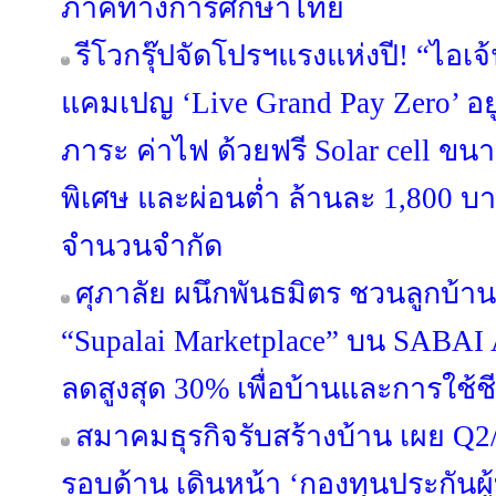
ภาคทางการศึกษาไทย
รีโวกรุ๊ปจัดโปรฯแรงแห่งปี! “ไอเจ
แคมเปญ ‘Live Grand Pay Zero’ อยู
ภาระ ค่าไฟ ด้วยฟรี Solar cell ขน
พิเศษ และผ่อนต่ำ ล้านละ 1,800 บา
จำนวนจำกัด
ศุภาลัย ผนึกพันธมิตร ชวนลูกบ้าน
“Supalai Marketplace” บน SABAI 
ลดสูงสุด 30% เพื่อบ้านและการใช้
สมาคมธุรกิจรับสร้างบ้าน เผย Q2/
รอบด้าน เดินหน้า ‘กองทุนประกันผู้