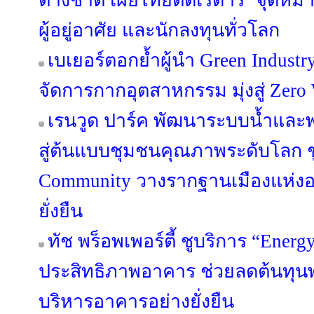
ต่างชาติ เผยไทยติดเรดาร์ ‘จุดห
ผู้อยู่อาศัย และนักลงทุนทั่วโลก
เบเยอร์ตอกย้ำผู้นำ Green Industr
จัดการกากอุตสาหกรรม มุ่งสู่ Zero 
เรนวูด ปาร์ค พัฒนาระบบน้ำและพล
สู่ต้นแบบชุมชนคุณภาพระดับโลก ชู
Community วางรากฐานเมืองแห่งอน
ยั่งยืน
ทัช พร็อพเพอร์ตี้ ชูบริการ “Energ
ประสิทธิภาพอาคาร ช่วยลดต้นทุนพล
บริหารอาคารอย่างยั่งยืน