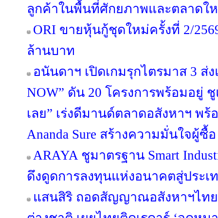
ลูกค้าในพื้นที่ศักยภาพและตลาดให
ORI ขายหุ้นกู้ชุดใหม่ครั้งที่ 2/25
ล้านบาท
อนันดาฯ เปิดเกมรุกไตรมาส 3 
NOW” ดัน 20 โครงการพร้อมอยู่ ชูแนว
เลย” เร่งดีมานด์ตลาดอสังหาฯ พ
Ananda Sure สร้างความมั่นใจผู้ซื้อ
ARAYA ชูมาตรฐาน Smart Industr
ดึงดูดการลงทุนแห่งอนาคตสู่ประ
แสนสิริ ถอดสัญญาณอสังหาฯไทย ผ