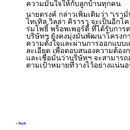
ความมั่นใจให้กับลูกบ้านทุกคน
นายดรงค์ กล่าวเพิ่มเติมว่า “เราม
ไทเทิล วิลล่า คิรารา จะเป็นอี
ร่มโพธิ์ พร็อพเพอร์ตี้ ที่ได้รับกา
บริษัทฯ ยังคงมุ่งมั่นพัฒนาโครงก
ความตั้งใจและผ่านการออกแบบแ
ละเอียด เพื่อตอบสนองความต้องก
และเชื่อมั่นว่าบริษัทฯ จะสามารถ
ตามเป้าหมายที่วางไว้อย่างแน่น
« Back