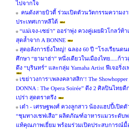
ไปจากใจ
คนดังสายบิวตี้ ร่วมเปิดตัวนวัตกรรมความงา
ประเทศเกาหลีใต้
“แม่เจง-เซย่า” ออร่าพุ่ง ควงคู่เผยผิวโกลว์
สุดล้ำจาก A BONNE
สุดอลังการยิ่งใหญ่! ฉลอง 60 ปี “โรงเรียนดน
ศึกษา “ยามาฮ่า” หนึ่งเดียวในเมืองไทย.....ก้าว
ดึง “บุรินทร์” และกลุ่ม Yamaha Artist ฟีเจอริ่ง
เขย่าวงการ‘เพลงคลาสสิก’! The Showhopper 
DONNA : The Opera Soirée” ดึง 2 ศิลปินไทยด
เปร่า สุดตราตรึง
เต๋า - เศรษฐพงศ์ ควงลูกสาว น้องแฮปปี้เปิดตั
“ชุมทางเชฟเสือ” ผลิตภัณฑ์อาหารแมวระดับพรี
แท้คุณภาพเยี่ยม พร้อมร่วมเปิดประสบการณ์มื้อ