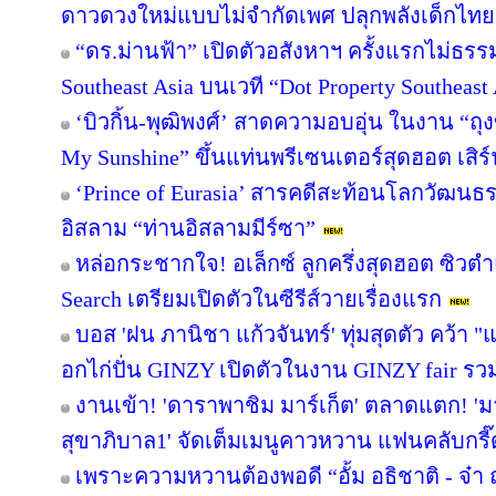
ดาวดวงใหม่แบบไม่จำกัดเพศ ปลุกพลังเด็กไทยส
“ดร.ม่านฟ้า” เปิดตัวอสังหาฯ ครั้งแรกไม่ธรร
Southeast Asia บนเวที “Dot Property Southeast
‘บิวกิ้น-พุฒิพงศ์’ สาดความอบอุ่น ในงาน “ถุง
My Sunshine” ขึ้นแท่นพรีเซนเตอร์สุดฮอต เสิ
‘Prince of Eurasia’ สารคดีสะท้อนโลกวัฒนธ
อิสลาม “ท่านอิสลามมีร์ซา”
หล่อกระชากใจ! อเล็กซ์ ลูกครึ่งสุดฮอต ซิวต
Search เตรียมเปิดตัวในซีรีส์วายเรื่องแรก
บอส 'ฝน ภานิชา แก้วจันทร์' ทุ่มสุดตัว คว้า
อกไก่ปั่น GINZY เปิดตัวในงาน GINZY fair รว
งานเข้า! 'ดาราพาชิม มาร์เก็ต' ตลาดแตก! '
สุขาภิบาล1' จัดเต็มเมนูคาวหวาน แฟนคลับกรี๊
เพราะความหวานต้องพอดี “อั้ม อธิชาติ - จ๋า 