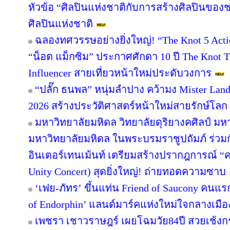
หัวข้อ “ศิลปินแห่งชาติกับการสร้างศิลปินของ
ศิลปินแห่งชาติ
ฉลองทศวรรษอย่างยิ่งใหญ่! “The Knot 5 Actio
“น็อต แม็กซิม” ประกาศศักดา 10 ปี The Knot Th
Influencer สายเที่ยวหน้าใหม่ประดับวงการ
“ปลั๊ก ธนพล” หนุ่มลำปาง คว้ามง Mister Lands
2026 สร้างประวัติศาสตร์หน้าใหม่สายรักษ์โลก
มหาวิทยาลัยมหิดล วิทยาลัยดุริยางคศิลป์ มห
มหาวิทยาลัยมหิดล ในพระบรมราชูปถัมภ์ ร่ว
อินเตอร์เทนเม้นท์ เตรียมสร้างปรากฎการณ์ “คอ
Unity Concert) สุดยิ่งใหญ่! ถ่ายทอดความซาบ
‘เฟย-ภัทร’ ขึ้นแท่น Friend of Saucony คนแ
of Endorphin’ แลนด์มาร์คแห่งใหม่ใจกลางเมือง
เพชรา เชาวราษฎร์ เผยโฉมวัย84ปี สวยเช้งกร