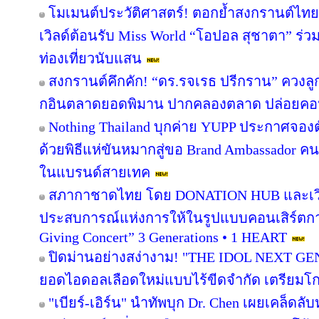
โมเมนต์ประวัติศาสตร์! ตอกย้ำสงกรานต์ไทย
เวิลด์ต้อนรับ Miss World “โอปอล สุชาตา” ร่
ท่องเที่ยวนับแสน
สงกรานต์คึกคัก! “ดร.รจเรธ ปรีกราน” ควงลูก
กอินตลาดยอดพิมาน ปากคลองตลาด ปล่อยคอน
Nothing Thailand บุกค่าย YUPP ประกาศจองต
ด้วยพิธีแห่ขันหมากสู่ขอ Brand Ambassador 
ในแบรนด์สายเทค
สภากาชาดไทย โดย DONATION HUB และเวิร์ค
ประสบการณ์แห่งการให้ในรูปแบบคอนเสิร์ตกา
Giving Concert” 3 Generations • 1 HEART
ปิดม่านอย่างสง่างาม! "THE IDOL NEXT GE
ยอดไอดอลเลือดใหม่แบบไร้ขีดจำกัด เตรียมโกอ
"เบียร์-เอิร์น" นำทัพบุก Dr. Chen เผยเคล็ดลับ