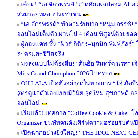
เดือด! “เอ จักรพรรดิ” เปิดศึกเพจปลอม AI ค
สวมรอยหลอกประชาชน
“เอ จักรพรรดิ” ทำตามรับปาก “หนุ่ม กรรชั
ออนไลน์เต็มตัว ผ่านไป 4 เดือน พิสูจน์ด้วยยอด
ผู้กองแคท ซึ้ง “ฟิวส์ กิติกร–นุกนิก พิมพ์ภัสร์” 
ละครและชีวิตจริง
มงลงแบบไม่ต้องสืบ! "ต้นอ้อ รินทร์ดาเรศ" เจ้
Miss Grand Chumphon 2026 ไปครอง
OH LALA เปิดตัวอย่างเป็นทางการ “โอ๋ ภัค
สูตรดูแลตัวเองแบบมีวินัย ลุคใหม่ สุขภาพด
ออนไลน์
เริ่มแล้ว! เทศกาล "Coffee Cookie & Cake" โ
Organizer ขนทัพคนดังเสิร์ฟความอร่อยรับต้นปี
เปิดฉากอย่างยิ่งใหญ่! “THE IDOL NEXT G