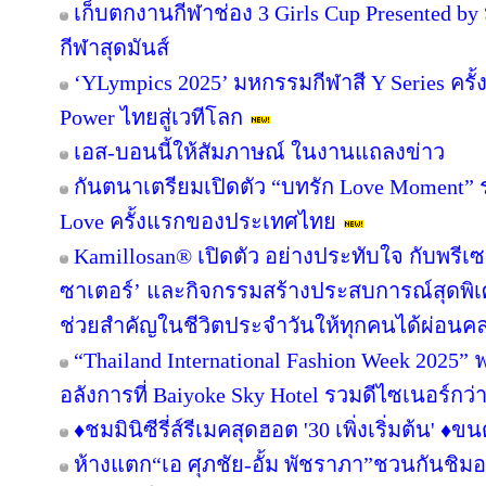
เก็บตกงานกีฬาช่อง 3 Girls Cup Presented by ม
กีฬาสุดมันส์
‘YLympics 2025’ มหกรรมกีฬาสี Y Series ครั้ง
Power ไทยสู่เวทีโลก
เอส-บอนนี้ให้สัมภาษณ์ ในงานแถลงข่าว
กันตนาเตรียมเปิดตัว “บทรัก Love Moment” รา
Love ครั้งแรกของประเทศไทย
Kamillosan® เปิดตัว อย่างประทับใจ กับพร
ซาเตอร์’ และกิจกรรมสร้างประสบการณ์สุดพิ
ช่วยสำคัญในชีวิตประจำวันให้ทุกคนได้ผ่อน
“Thailand International Fashion Week 2025” ฟา
อลังการที่ Baiyoke Sky Hotel รวมดีไซเนอร์กว
♦️ชมมินิซีรี่ส์รีเมคสุดฮอต '30 เพิ่งเริ่มต้น' ♦️
ห้างแตก“เอ ศุภชัย-อั้ม พัชราภา”ชวนกันชิมอ