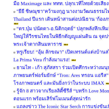
มือ Maximage และ ททท. ปลุกเวทีไทยด้วยเสีย
"ยียี ชิษณุชา"คว้ามงกุฎ นางงามวัฒนธรรมไท
Thailand ปีแรก เดินหน้าสานต่อปณิธาน 'ก้องภพ' 
“ดร.บุ๋ม ปนัดดา-อ.นิติกฤตย์” ปลุกพลังหึกเห
ใหญ่ให้วีรชนไทยในพิธีกตัญญูแผ่นดิน ณ จุด
พระเจ้าตากสินมหาราช
หรูเรียบ! “อุ้ม ลักขณา” เปิดเทรนด์แต่งบ้า
La Prima Vera กำลังมาแรง!
ธามไท - เก้า สุภัสสรา ร่วมเปิดศึกระหว่างมน
ภาพยนตร์ฟอร์มยักษ์ “Tron: Ares ทรอน แอรีส”
โรงภาพยนตร์ และมันยิ่งกว่าในระบบ IMAX
รู้จัก 8 สาวจากเรียลลิตี้ซีรีส์ “บทรัก Love
ตอนแรก พร้อมเสิร์ฟโมเมนต์สุดน่ารัก
แถลงข่าว The Iconic Star Serch การแข่งขันเ