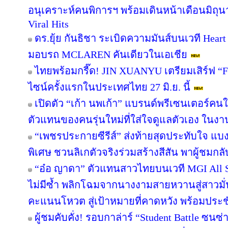
อนุเคราะห์คนพิการฯ พร้อมเดินหน้าเดือนมิถุ
Viral Hits
ดร.ยุ้ย กันธิชา ระเบิดความมันส์บนเวที Heart
มอบรถ MCLAREN คันเดียวในเอเชีย
ไทยพร้อมกรี๊ด! JIN XUANYU เตรียมเสิร์ฟ 
ไซน์ครั้งแรกในประเทศไทย 27 มิ.ย. นี้
เปิดตัว “เก้า นพเก้า” แบรนด์พรีเซนเตอร์ค
ตัวแทนของคนรุ่นใหม่ที่ใส่ใจดูแลตัวเอง ในงา
“เพชรประกายซีรีส์” ส่งท้ายสุดประทับใจ แบงค
พิเศษ ชวนลิเกตัวจริงร่วมสร้างสีสัน พาผู้ชมกลับ
“อ๋อ ญาดา” ตัวแทนสาวไทยบนเวที MGI All St
ไม่มีซ้ำ พลิกโฉมจากนางงามสายหวานสู่สาวม
คะแนนโหวต สู่เป้าหมายที่คาดหวัง พร้อมประชั
ผู้ชมคับคั่ง! รอบกาล่าร์ “Student Battle ซนซ