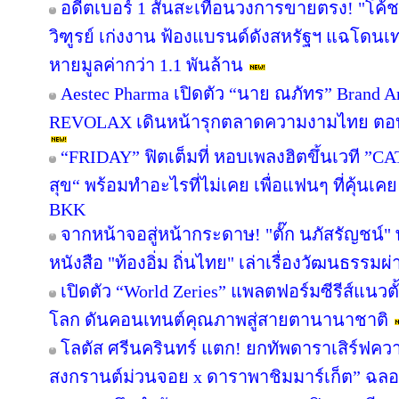
อดีตเบอร์ 1 สั่นสะเทือนวงการขายตรง! "โค้ช
วิฑูรย์ เก่งงาน ฟ้องแบรนด์ดังสหรัฐฯ แฉโดนเ
หายมูลค่ากว่า 1.1 พันล้าน
Aestec Pharma เปิดตัว “นาย ณภัทร” Brand 
REVOLAX เดินหน้ารุกตลาดความงามไทย ตอบร
“FRIDAY” ฟิตเต็มที่ หอบเพลงฮิตขึ้นเวที ”C
สุข“ พร้อมทำอะไรที่ไม่เคย เพื่อแฟนๆ ที่คุ้นเคย
BKK
จากหน้าจอสู่หน้ากระดาษ! "ตั๊ก นภัสรัญชน์"
หนังสือ "ท้องอิ่ม ถิ่นไทย" เล่าเรื่องวัฒนธรรม
เปิดตัว “World Zeries” แพลตฟอร์มซีรีส์แนวตั
โลก ดันคอนเทนต์คุณภาพสู่สายตานานาชาติ
โลตัส ศรีนครินทร์ แตก! ยกทัพดาราเสิร์ฟคว
สงกรานต์ม่วนจอย x ดาราพาชิมมาร์เก็ต” ฉลอง