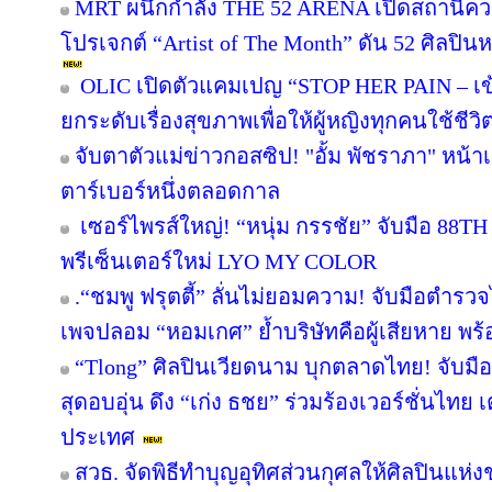
MRT ผนึกกำลัง THE 52 ARENA เปิดสถานีความ
โปรเจกต์ “Artist of The Month” ดัน 52 ศิลปินห
OLIC เปิดตัวแคมเปญ “STOP HER PAIN – เข้าใ
ยกระดับเรื่องสุขภาพเพื่อให้ผู้หญิงทุกคนใช้ชีว
จับตาตัวแม่ข่าวกอสซิป! "อั้ม พัชราภา" หน
ตาร์เบอร์หนึ่งตลอดกาล
เซอร์ไพรส์ใหญ่! “หนุ่ม กรรชัย” จับมือ 88TH 
พรีเซ็นเตอร์ใหม่ LYO MY COLOR
.“ชมพู ฟรุตตี้” ลั่นไม่ยอมความ! จับมือตำรว
เพจปลอม “หอมเกศ” ย้ำบริษัทคือผู้เสียหาย พร้อม
“Tlong” ศิลปินเวียดนาม บุกตลาดไทย! จับมือ
สุดอบอุ่น ดึง “เก่ง ธชย” ร่วมร้องเวอร์ชั่นไทย 
ประเทศ
สวธ. จัดพิธีทำบุญอุทิศส่วนกุศลให้ศิลปินแห