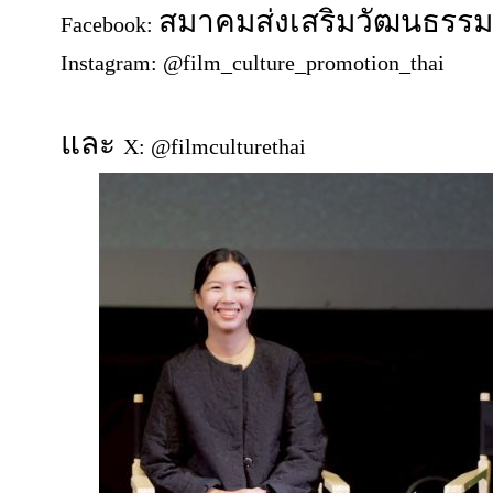
สมาคมส่งเสริมวัฒนธรร
Facebook:
Instagram: @film_culture_promotion_thai
และ
X: @filmculturethai