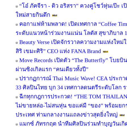
“โอ๋ ภัคจีรา - ดิว อริสรา” ควงคู่โชว์หุ่นเป๊
ใหม่สายกินดึก
คอกาแฟห้ามพลาด! เปิดเทศกาล “Coffee Ti
ระดับแนวหน้าร่วมงานแน่น โลตัส สุขาภิบาล 1 ชม
Beauty Verse เปิดจักรวาลความงามแห่งใหม่ใ
สิริ เขมะศิริ” CEO แห่ง FANA Brand
Move Records เปิดตัว “The Butterfly” โบยบ
ผ่านซิงเกิลแรก “คนเดียวทั้งปี”
ปรากฏการณ์ Thai Music Wave! CEA ประกาศผ
33 ศิลปินไทย บุก 34 เทศกาลดนตรีระดับโลก รว
ฉีกทุกกฎการประกวด! “THE TOM THAILAN
ไม่ขายหล่อ-ไม่สนหุ่น ขอแค่มี “ของ” พร้อมย
ประเทศ ท่ามกลางงานแถลงข่าวสุดยิ่งใหญ่
แมกซ์ ภัทรกฤต นำทีมศิลปินร่วมทำบุญวันเกิด 