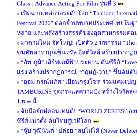
Class : Advance Acting For Film รุ่นที่ 3
เปิดฉากเทศกาลระดับโลก “Thailand Interna
Festival 2026” ตอกย้ำบทบาทประเทศไทยในฐาน
หลาย และพลังสร้างสรรค์ของอุตสาหกรรมคอ
มาดามไหม จัดใหญ่! เปิดตัว 2 มหกรรม "The E
ขนทัพดาราบุกเซ็นทรัล อีสต์วิลล์ สร้างปรากฏก
“อัพ-ภูมิ” เสิร์ฟเคมีฟ้าประทาน ดันซีรีส์ “Lov
แรง สร้างปรากฏการณ์ “กฤษฎ์-วายุ” ขึ้นอันดับ 
“ออม กรณ์นภัส” เยือนกรุงโซล ร่วมแคมเปญ H
TAMBURINS จุดกระแสความปัง สร้างไวรัลสะเ
1 พ.ค.นี้
จับมือยักษ์คอนเทนต์! “WORLD ZERIES” ลงนาม
ซีรีส์แนวตั้ง ดันไทยสู่เวทีโลก
“จุ๊บ วุฒินันต์” ปล่อย “ลบไม่ได้ (Never Dele