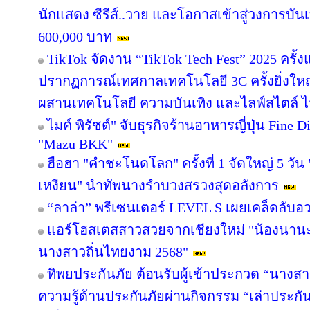
นักแสดง ซีรีส์..วาย และโอกาสเข้าสู่วงการบันเ
600,000 บาท
TikTok จัดงาน “TikTok Tech Fest” 2025 ครั
ปรากฏการณ์เทศกาลเทคโนโลยี 3C ครั้งยิ่งใหญ
ผสานเทคโนโลยี ความบันเทิง และไลฟ์สไตล์ ไว้
ไมค์ พิรัชต์" จับธุรกิจร้านอาหารญี่ปุ่น Fine 
"Mazu BKK"
ฮือฮา "คำชะโนดโลก" ครั้งที่ 1 จัดใหญ่ 5 วัน 
เหงียน" นำทัพนางรำบวงสรวงสุดอลังการ
“ลาล่า” พรีเซนเตอร์ LEVEL S เผยเคล็ดลับ
แอร์โฮสเตสสาวสวยจากเชียงใหม่ "น้องนานะ -
นางสาวถิ่นไทยงาม 2568"
ทิพยประกันภัย ต้อนรับผู้เข้าประกวด “นางสา
ความรู้ด้านประกันภัยผ่านกิจกรรม “เล่าประกั