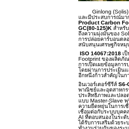
Ginlong (Solis
และมีประสบการณ์มากท
Product Carbon Fo
GC(80-125)K
สำหรับ
ถึงความมุ่งมั่นของ
So
การปล่อยคาร์บอนตลอดว
สนับสนุนเศรษฐกิจหมุ
ISO 14067:2018
เป
Footprint
ของผลิตภัณฑ
การเปิดเผยข้อมูลการป
โดยผ่านการประเมินแ
อีกหนึ่งก้าวสำคัญในกา
อินเวอร์เตอร์ซีรีส์
S6-
พาณิชย์และอุตสาหกร
ประสิทธิภาพและปลอดภ
แบบ
Master-Slave
พ
ความยืดหยุ่นในการเชื
เชื่อมต่อกับระบบบุคค
AI
ที่ตอบสนองในระดับ
ได้รับการเสริมด้วยร
ทำงานร่วมกันของระบ