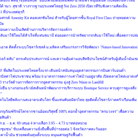
เต็มถัง พลัง(ใจ)เต็มสปีด” มอบเครื่องดื่มเติมพลัง-น้ำดื่มฟรี หนุนเดินทางปลอดภัยทั่วไทย
 รมว. สุชาติ วางรากฐานประเทศไทยสู่ Net Zero 2050 เปิดเวทีรับฟังความคิดเห็น
ที่ประเทศตุรกี
รรค์ Amenity Kit คอลเลกชันใหม่ สำหรับผู้โดยสารชั้น Royal First Class ถ่ายทอดความ
ัย
ท้อนความเป็นเลิศด้านการบริหารจัดการองค์กร
ับมาใช้ใหม่ได้สำเร็จที่แท่นชบาบี ต่อยอดการนำทรัพยากรกลับมาใช้ใหม่ เพื่อลดการปล่
ด ติดตั้งระบบโซลาร์เซลล์ ม.มหิดล เสริมแกร่งการวิจัยพัฒนา ‘Nature-based Innovation
เวอร์ คลับ” ยกระดับประสบการณ์ และความคุ้มค่ามอบสิทธิประโยชน์สำหรับผู้เติมน้ำมันเช
F ที่ผลิตในประเทศไทยครั้งแรก เดินหน้าสนับสนุนอุตสาหกรรมการบินคาร์บอนต่ำ
ิลค่าไฟประชาชน พร้อม 6 มาตรการลดภาระค่าไฟบ้านอยู่อาศัย เปิดตลาดไฟสะอาดเสร
 3 รางวัลด้านการจัดการกากอุตสาหกรรม มุ่งสู่ Zero Waste to Landfill
ยั่งยืน บางกอกแอร์เวย์สเดินหน้าพัฒนาการบริการแบบ Boutique Service ควบคู่การดูแลสิ่ง
s”
ทคโนโลยีพลังงานสะอาดระดับโลก ขึ้นแท่นพันธมิตรไทย ลุยติดตั้งโซลาร์ภาคครัวเรือนเพิ่ม
บรรจุภัณฑ์รักษ์โลกจากชานอ้อยบริสุทธิ์ 100% ตอกย้ำอุตสาหกรรม “ครบวงจร” เพื่อความ
ายสินค้า
.ย. – ธ.ค. 69 เสนอ 4 ทางเลือก 3.95 – 4.73 บาทต่อหน่วย
้ำชุมชน” ขับเคลื่อนความยั่งยืนพื้นที่ป่ารอยต่อ 5 จังหวัดภาคตะวันออก
าน้ำมัน ช่วยลดต้นทุนทั้งระบบ หนุนเศรษฐกิจฟื้นตัว