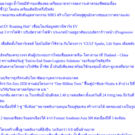
ี่ผันผวนสูง ย้ำไทยมีสำรองเพียงพอ เตรียมมาตรการลดภาระค่าครองชีพต่อเนื่อง
ี้ Q2 โตเด่น เตรียมติดปีกครึ่งปีหลัง
ภาคเอกชน ผลักดันอุตสาหกรรม MRO สร้างโอกาสไทยสู่ศูนย์กลางซ่อมอากาศยานแห่ง
land EV Roaming Hub” เชื่อมโยงข้อมูลสถานีชาร์จ EV
สนอ 3 การไฟฟ้า ปรับอัตราค่าไฟฟ้า ประเภทบ้านอยู่อาศัยแบบอัตราก้าวหน้า (Progressive
ื่อติดตั้งโซลาร์เซลล์ โดยไม่มีค่าใช้จ่าย กับโครงการ ‘GULF Sparks, Life Starts เติมพลัง
์อัจฉริยะครบวงจร ดันผู้ประกอบการไทยเชื่อมตลาดจีน–โลก ผ่านเวที Thailand – China
รานส์ฟอร์มสู่ ‘End-to-End Smart Logistics Solutions’ รองรับทุกไซส์ธุรกิจ
นตลาดโลกอย่างใกล้ชิด ย้ำชัด น้ำมันมีเพียงพอ พร้อมใช้กองทุนน้ำมันฯ ดูแลเสถียรภาพ
้านบริหารธุรกิจระดับโลก พัฒนาบุคลากรแห่งอนาคต
งค์กร Net Zero 2050 สานต่อโครงการ “One Million Trees” ฟื้นฟูป่าซับคาร์บอน จ.ลำปาง ปีที่
บันวิจัยวิทยาศาสตร์สุขภาพ มช.”
ลั่น ลดราคา ณ โรงกลั่นน้ำมันดีเซล 2.40 บาทต่อลิตร ตั้งแต่วันที่ 24 กรกฎาคม ถึงวันที่
าชน
เนื่องปีที่ 5 ชู “หิ่งห้อย” ขยายพลังงานหมุนเวียนสู่ชุมชน สร้างรายได้-ลดขยะอย่างเป็นรู
ของเอเชียตะวันออกเฉียงใต้ จาก Fortune Southeast Asia 500 ต่อเนื่องปีที่ 3 สะท้อน
รงสร้างพื้นฐานพลังงานที่ยั่งยืน วงเงินกว่า 6.8 หมื่นล้านบาท