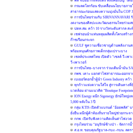
พีที จับมือ กระทิงแดง ส่งแคมเปญ “เติม
กรมลดโลกร้อน ขับเคลื่อนนโยบายภายใต้
สาธารณะก่อนแสดงความมุ่งมั่นใน COP 31 
การบินไทยร่วมกับ SIRIVANNAVARI รังส
งดงามของศิลปะและวัฒนธรรมไทยร่วมสม
ปตท.สผ. คว้า 10 รางวัลระดับสากล สะ
เชฟรอนนำแท่นหลุมผลิตทั้งโครงสร้างกล
ก๊าซเรือนกระจก
GULF ชูความเชี่ยวชาญด้านพลังงานสะอา
พร้อมหนุนศักยภาพเด็กกลุ่มเปราะบาง
เชลล์ประเทศไทย เปิดตัว “เชลล์ วี-เพา
วี-เพาเวอร์
การบินไทย–บางจาก ร่วมเติมน้ำมัน SA
กพช. เคาะ แยกค่าไฟสาธารณะออกจากบ
เบเยอร์ตอกย้ำผู้นำ Green Industry คว้า
ทุกก้าวแห่งความใส่ใจ สู่การเดินทางที่
แวดล้อม ผ่านแนวคิด “Boutique Footprint
ION Energy ผนึก Sigenergy ยักษ์ใหญ่เ
5,000 หลังใน 3 ปี
กลุ่ม KTIS เปิดตัวแบรนด์ "อ้อยพลัส" 
ยั่งยืน ผนึกผู้ค้าท้องถิ่นรายใหญ่ช่วยกระจ
กกพ. เปิดรับฟังความคิดเห็นค่าไฟงวด ก
กรุงไทยร่วม “อนุรักษ์ช้างป่า - จัดการน
ส.อ.ท. ขอบคุณรัฐบาล-กบง.-กบน. ลดราค