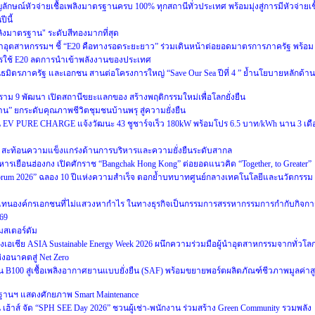
ญลักษณ์หัวจ่ายเชื้อเพลิงมาตรฐานครบ 100% ทุกสถานีทั่วประเทศ พร้อมมุ่งสู่การมีหัวจ่ายเชื
ีนี้
ลิงมาตรฐาน" ระดับสีทองมากที่สุด
าอุตสาหกรรมฯ ชี้ “E20 คือทางรอดระยะยาว” ร่วมเดินหน้าต่อยอดมาตรการภาครัฐ พร้อม
ารใช้ E20 ลดการนำเข้าพลังงานของประเทศ
ันธมิตรภาครัฐ และเอกชน สานต่อโครงการใหญ่ “Save Our Sea ปีที่ 4 ” ย้ำนโยบายหลักด้าน
าม 9 พัฒนา เปิดสถานีขยะแลกของ สร้างพฤติกรรมใหม่เพื่อโลกยั่งยืน
งาน” ยกระดับคุณภาพชีวิตชุมชนบ้านพรุ สู่ความยั่งยืน
สถานี EV PURE CHARGE แจ้งวัฒนะ 43 ชูชาร์จเร็ว 180kW พร้อมโปร 6.5 บาท/kWh นาน 3 เดื
ชีย สะท้อนความแข็งแกร่งด้านการบริหารและความยั่งยืนระดับสากล
ารเยือนฮ่องกง เปิดศักราช “Bangchak Hong Kong” ต่อยอดแนวคิด “Together, to Greater”
 Forum 2026” ฉลอง 10 ปีแห่งความสำเร็จ ตอกย้ำบทบาทศูนย์กลางเทคโนโลยีและนวัตกรรม
ผู้แทนองค์กรเอกชนที่ไม่แสวงหากำไร ในทางธุรกิจเป็นกรรมการสรรหากรรมการกำกับกิจกา
569
มสเตอร์ดัม
งเอเชีย ASIA Sustainable Energy Week 2026 ผนึกความร่วมมือผู้นำอุตสาหกรรมจากทั่วโล
งอนาคตสู่ Net Zero
ดัน B100 สู่เชื้อเพลิงอากาศยานแบบยั่งยืน (SAF) พร้อมขยายพอร์ตผลิตภัณฑ์ชีวภาพมูลค่าส
ฐานฯ แสดงศักยภาพ Smart Maintenance
วัน เฮ้าส์ จัด “SPH SEE Day 2026” ชวนผู้เช่า-พนักงาน ร่วมสร้าง Green Community รวมพลัง