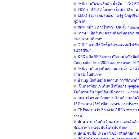
“พลังงาน”พร้อมรับมือ น้ำมัน - LNG ท
PRM ราศีจับ! 2 โบรกฯ เล็งเป้า 12 บาท ช
EECO ร่วมระดมสมองภาครัฐ นักธุรกิจ
ภูมิภาค
สนพ. ผนึก 3 การไฟฟ้า - OR ตั้ง “Thai
“กกพ.” เปิดรับฟังความคิดเห็นต่อข้อเ
Rate) ตามมติ กพช.
GULF ชวนชี้พิกัดพื้นที่ขาดแคลนไฟฟ้า เพ
ไฟให้ชีวิต’
KEX ผนึก SF Express เปิดเกมโลจิสติกส
Cooperation Expo 2026 ฉลองครบรอบ 20 ปี ท
"พลังงาน" เกาะติดสถานการณ์ราคาน้ำมั
ราคาไม่ให้ผันผวน
บ้านปูผนึกพันธมิตรสถาบันการศึกษาด
เซ็นทรัลพัฒนา เดินหน้าพันธกิจ มุ่งสู่อ
จับมือร่วมกับ “มูลนิธิแม่ฟ้าหลวงฯ – สถา
กบง. เห็นชอบ นำผลประโยชน์ส่วนเกินโรงก
15 สิงหาคม 2569 เพื่อบรรเทาภาระประช
CKPower คว้า 2 รางวัล AREA Awards ต่อ
ธรรม
ปตท. ครองอันดับ 1 ของไทย และอันดับ 2 
ศักยภาพการแข่งขันในระดับสากล
ปตท. จับมือ ไทยพาณิชย์ เสริมศักยภาพโค