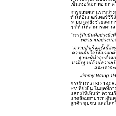
เซ็นเซอร์สภาพอากาศ
การผสมผสานระหว่างนว
ทำให้อินเวอร์เตอร์ซีรีส
ระบบ แต่ยังช่วยลดการ
ๆ ที่ทำให้สามารถผ่
“
เรารู้สึกยินดีอย่างยิ่ง
พยายามอย่างต่อเ
“ความสำเร็จครั้งนี้สะ
ความมั่นใจให้แก่ลูกค้
ฐานะผู้นำอุตสาห
มาตรฐานด้านความเป็
และเราจะเ
Jimmy Wang
ปร
การรับรอง
ISO 1406
PV
ที่ยั่งยืน ในยุคท
แสดงให้เห็นว่า ความ
แวดล้อมสามารถเดินหน้
ลูกค้า ชุมชน และโลกใ