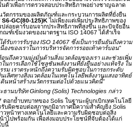
ในตัวเพื่อการตรวจสอบประสิทธิภาพอย่างชาญฉลาด
ัตกรรมของผลิตภัณฑ์และกระบวนการผลิตที่ยั่งยืน
์
S6-GC(80-125)K
ไม่เพียงแต่เพิ่มประสิทธิภาพของ
ปล่อยคาร์บอนจากประสิทธิภาพที่สูงขึ้น และปัจจัยอื่น
านเกณฑ์เข้มงวดของมาตรฐาน
ISO 14067
ได้สำเร็จ
ที่ได้รับการรับรอง
ISO 14067
ซึ่งเป็นการยืนยันถึงความ
นื่องของเราในการบริหารจัดการรอยเท้าคาร์บอน”
ท้อนถึงความมุ่งมั่นด้านสิ่งแวดล้อมของเรา และช่วยเพิ่ม
าในการเลือกใช้โซลูชันพลังงานที่ยั่งยืนอย่างแท้จริง ใน
กรรม เราตระหนักถึงความรับผิดชอบในการยกระดับ
นเลิศทางสิ่งแวดล้อมในเทคโนโลยีพลังงานแสงอาทิตย์
ดินหน้าสร้างนวัตกรรมต่อไปด้วยแนวคิดนี้”
ะธานบริษัท
Ginlong (Solis) Technologies
กล่าว
7
ตอกย้ำบทบาทของ
Solis
ในฐานะผู้บุกเบิกเทคโนโลยี
ี่การรับผิดชอบต่อสภาพภูมิอากาศมีความสำคัญยิ่ง
Solis
ก้าวหน้าทางเทคโนโลยีและความรับผิดชอบต่อสิ่ง
าไปพร้อมกัน เพื่อส่งมอบประโยชน์ที่จับต้องได้แก่
บนี้