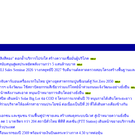
พลิงสีทอง" ตอกย้ำบริการโปร่งใส สร้างความเชื่อมั่นผู้บริโภค
ุนสนับสนุนสู่ผลประหยัดพลังงานกว่า 5 แสนล้านบาท
LI Sales Seminar 2026 วางกลยุทธ์ปี 2027 รับดีมานด์ตลาดตรวจสอบโครงสร้างพื้นฐานแล
ับคาร์บอนเครื่องแรกในไทย ปูทางอุตสาหกรรมปูนซีเมนต์สู่ Net Zero 2050
รฯ แจ้งวัฒนะ ใช้สถาปัตยกรรมสีเขียวร่วมแก้โจทย์น้ำท่วมถนนแจ้งวัฒนะอย่างยั่งยืน
้าพลังงานสะอาด หนุนเป้าหมายการเติบโตอย่างยั่งยืน
มสปีด เดินหน้า Solar Big Lot จ่อ COD 4 โครงการแรกต้นปี 70 หนุนรายได้เติบโตระยะยาว
บริจาคให้องค์กรสาธารณประโยชน์ ต่อเนื่องเป็นปีที่ 20 ที่ได้เดินทางเคียงข้างกัน
เอกชน และชุมชน ร่วมฟื้นฟูป่าชายเลน สร้างสมดุลระบบนิเวศ สู่เป้าหมายความยั่งยืน
e) ลด 1 บาท/ลิตร กว่า 204 สถานีทั่วไทย พีทีที สเตชั่น (PTT Station) เดินหน้าขยายบริการเติ
ทั่วประเทศ
ือนแรกของปี 2569 พร้อมจ่ายเงินปันผลระหว่างกาล 4.50 บาทต่อหุ้น