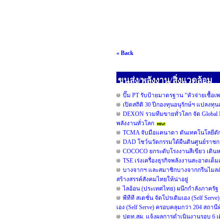
« Back
ขนส่ง/พลังงาน/สิ่งแวดล้อม
ปั๊ม PT รับป้ายมาตรฐาน "หัวจ่ายเชื้อเ
เปิดสถิติ 30 ปีกองทุนอนุรักษ์ฯ แปลงท
DEXON รวมทีมขายทั่วโลก จัด Global I
พลังงานทั่วโลก
TCMA จับมือแคนาดา ดันเทคโนโลยีดักจ
DAD โชว์นวัตกรรมใต้ผืนดินศูนย์ราชกา
COCOCO ยกระดับโรงงานสีเขียว เดินหน
TSE เร่งเครื่องธุรกิจพลังงานสะอาดเต็
บางจากฯ และสมาชิกบางจากกรีนไมลส์ร่วม
สร้างสรรค์สังคมไทยให้น่าอยู่
ไลอ้อน (ประเทศไทย) ผนึกกำลังภาครัฐ 
พีทีที สเตชั่น จัดโปรเติมเอง (Self Serv
เอง (Self Serve) ครอบคลุมกว่า 204 สถานี
ปตท.สผ. แจ้งผลการดำเนินงานรอบ 6 เด