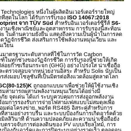
) Technologies
หนึ่งในผู้ผลิตอินเวอร์เตอร์รายใหญ่
ี่สุดในโลก ได้รับการรับรอง
ISO 14067:2018
otprint
จาก
TÜV Süd
สำหรับอินเวอร์เตอร์ซีรีส์
S6-
งานเชิงพาณิชย์และอุตสาหกรรม การรับรองนี้สะท้อน
lis
ในด้านความยั่งยืน แสดงถึงความเป็นผู้นำในการลด
ัฏจักรชีวิต ส่งเสริมการใช้พลังงานหมุนเวียน และ
นเวียน
็นมาตรฐานระดับสากลที่ใช้ในการวัด
C
arbon
์ในทุกช่วงของวัฏจักรชีวิต การรับรองนี้ช่วยให้เกิด
ล่อยก๊าซเรือนกระจก (
GHG)
อย่างโปร่งใส น่าเชื่อถือ
ละตรวจสอบจากหน่วยงานอิสระ สำหรับ
Solis
นับเป็น
รส่งมอบโซลูชันที่เป็นมิตรต่อสิ่งแวดล้อมสู่ตลาดโลก
GC(80-125)K
ถูกออกแบบมาเพื่อช่วยให้ผู้ใช้งานเชิง
รมสามารถผสานพลังงานหมุนเวียนได้อย่างมี
ัย จุดเด่น ได้แก่ ระบบควบคุมการส่งออกพลังงาน
ร้อมการรองรับการจ่ายไฟสามเฟสแบบไม่สมดุลเพื่อ
่อมต่อโครงข่าย
,
พอร์ต
RS485
อิสระคู่สำหรับการ
ลที่สามอย่างราบรื่น และระบบป้องกันการเกิดอาร์คด้วย
มิลลิวินาที ด้านความปลอดภัยและความน่าเชื่อถือยัง
ะบบตรวจจับการต่อลงดินของ
PV
แบบเรียลไทม์
,
การ
บป้องกันอาร์คและการปิดระบบอย่างรวดเร็ว ตลอดจน