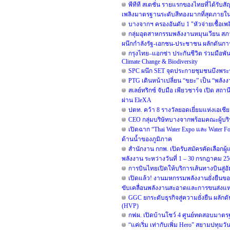
พีทีที สเตชั่น รายแรกของไทยที่ได้รับสั
เพลิงมาตรฐานระดับสีทองมากที่สุดภายในป
บางจากฯ ครองอันดับ 1 "หัวจ่ายเชื้อเพ
กลุ่มอุตสาหกรรมพลังงานหมุนเวียน สภ
ผนึกกำลังรัฐ-เอกชน-ประชาชน ผลักดันก
กรุงไทย–แอกซ่า ประกันชีวิต ร่วมมือพ
Climate Change & Biodiversity
SPC ผนึก SET จุดประกายชุมชนบึงพระร
PTG เดินหน้าเปลี่ยน “ขยะ” เป็น “พลัง
สเลย์ทริกซ์ จับมือ เพียวชาร์จ เปิด 
ผ่าน EleXA
ปตท. คว้า 8 รางวัลยอดเยี่ยมแห่งเอเ
CEO กลุ่มบริษัทบางจากพร้อมคณะผู้บริห
เปิดฉาก “Thai Water Expo และ Water
ด้านน้ำของภูมิภาค
สำนักงาน กกพ. เปิดรับสมัครคัดเลือก
พลังงาน ระหว่างวันที่ 1 – 30 กรกฎาคม 2
การบินไทยเปิดให้บริการเส้นทางบินสู่อั
เปิดแล้ว! งานมหกรรมพลังงานยั่งยืนขอ
ขับเคลื่อนพลังงานสะอาดและการขนส่งแห่
GGC ยกระดับธุรกิจสู่ความยั่งยืน ผลัก
(HVP)
กฟผ. เปิดบ้านโชว์ 4 ศูนย์ทดสอบมาตร
“แค่เริ่ม เท่ากับเพิ่ม Hero” สยามปทุม