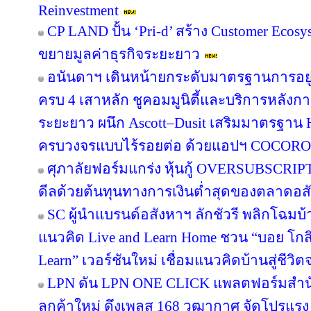
Reinvestment
CP LAND ปั้น ‘Pri-d’ สร้าง Customer Ecosy
ขยายมูลค่าธุรกิจระยะยาว
อนันดาฯ เดินหน้ายกระดับมาตรฐานการอย
ครบ 4 เสาหลัก ชูคอมมูนิตี้และบริการหลังกา
ระยะยาว ผนึก Ascott–Dusit เสริมมาตรฐาน H
ครบวงจรแบบไร้รอยต่อ ด้วยแอปฯ COCORO
ศุภาลัยฟอร์มแกร่ง หุ้นกู้ OVERSUBSCRIPT
ดีลด้วยต้นทุนทางการเงินต่ำสุดของตลาดอส
SC ผู้นำแบรนด์อสังหาฯ ลักชัวรี พลิกโฉมบ้าน
แนวคิด Live and Learn Home ชวน “บอย โกสิ
Learn” เวอร์ชันใหม่ เชื่อมแนวคิดบ้านสู่ชีวิต
LPN ดัน LPN ONE CLICK แพลตฟอร์มสำน
ลูกค้าใหม่ ดึงเพลส 168 วุฒากาศ จัดโปรแรง