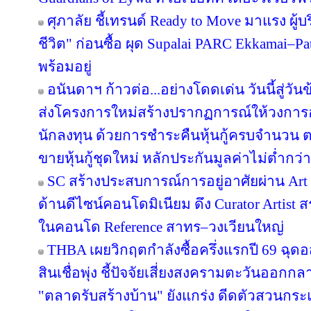
ศุภาลัย ชี้เทรนด์ Ready to Move มาแรง ผู
ชีวิต" ก่อนซื้อ ผุด Supalai PARC Ekkamai–P
พร้อมอยู่
อนันดาฯ ก้าวต่อ...อย่างโดดเด่น วันนี้สู่วั
ส่งโครงการใหม่สร้างปรากฏการณ์ให้วงการอ
นักลงทุน ด้วยการชำระคืนหุ้นกู้ครบจำนว
ขายหุ้นกู้ชุดใหม่ หลักประกันมูลค่าไม่ต่ำกว่า
SC สร้างประสบการณ์การอยู่อาศัยผ่าน Art i
ด้านดีไซน์คอนโดมิเนียม ดึง Curator Artist 
ในคอนโด Reference สาทร–วงเวียนใหญ่
THBA เผยวิกฤตกำลังซื้อครึ่งแรกปี 69 ฉุด
สินเชื่อพุ่ง ชี้ปัจจัยเสี่ยงสงครามตะวันออกก
"ตลาดรับสร้างบ้าน" ยังแกร่ง ดีดตัวสวนกระแส