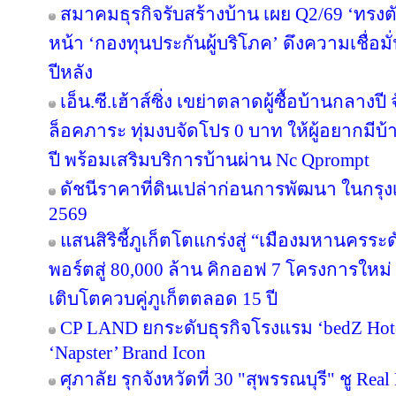
สมาคมธุรกิจรับสร้างบ้าน เผย Q2/69 ‘ทรงตั
หน้า ‘กองทุนประกันผู้บริโภค’ ดึงความเชื่อมั
ปีหลัง
เอ็น.ซี.เฮ้าส์ซิ่ง เขย่าตลาดผู้ซื้อบ้านกลา
ล็อคภาระ ทุ่มงบจัดโปร 0 บาท ให้ผู้อยากมีบ้
ปี พร้อมเสริมบริการบ้านผ่าน Nc Qprompt
ดัชนีราคาที่ดินเปล่าก่อนการพัฒนา ในกรุ
2569
แสนสิริชี้ภูเก็ตโตแกร่งสู่ “เมืองมหานครร
พอร์ตสู่ 80,000 ล้าน คิกออฟ 7 โครงการใหม่
เติบโตควบคู่ภูเก็ตตลอด 15 ปี
CP LAND ยกระดับธุรกิจโรงแรม ‘bedZ Hotel’
‘Napster’ Brand Icon
ศุภาลัย รุกจังหวัดที่ 30 "สุพรรณบุรี" ชู Re