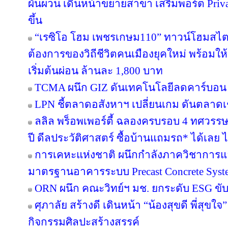
ผันผวน เดินหน้าขยายสาขา เสริมพอร์ต Private
ขึ้น
“เรซิโอ โฮม เพชรเกษม110” ทาวน์โฮมสไตล์ญ
ต้องการของวิถีชีวิตคนเมืองยุคใหม่ พร้อมให้
เริ่มต้นผ่อน ล้านละ 1,800 บาท
TCMA ผนึก GIZ ดันเทคโนโลยีลดคาร์บอน เร
LPN ชี้ตลาดอสังหาฯ เปลี่ยนเกม ดันตลาดเช
ลลิล พร็อพเพอร์ตี้ ฉลองครบรอบ 4 ทศวรรษ 
ปี ดีลประวัติศาสตร์ ซื้อบ้านแถมรถ* ได้เลย ไม
การเคหะแห่งชาติ ผนึกกำลังภาควิชาการแล
มาตรฐานอาคารระบบ Precast Concrete Syst
ORN ผนึก คณะวิทย์ฯ มช. ยกระดับ ESG ขับเค
ศุภาลัย สร้างดี เดินหน้า “น้องสุขดี พี่สุขใ
กิจกรรมศิลปะสร้างสรรค์