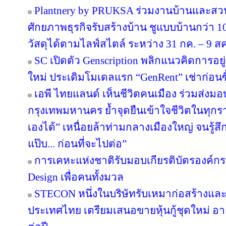
Plantnery by PRUKSA ร่วมงานบ้านและสวน
ศักยภาพธุรกิจรับสร้างบ้าน ชูแบบบ้านกว่า 10
วัสดุได้ตามไลฟ์สไตล์ ระหว่าง 31 กค. – 9 ส
SC เปิดตัว Genscription พลิกแนวคิดการอยู
ใหม่ ประเดิมโมเดลแรก “GenRent” เช่าก่อนซื
เอพี ไทยแลนด์ เห็นชีวิตคนเมือง ร่วมส่งมอบ ‘
กรุงเทพมหานคร ย้ำจุดยืนเข้าใจชีวิตในทุกรายล
เองได้” เหนื่อยล้าท่ามกลางเมืองใหญ่ จนรู้สึก
แป๊บ... ก่อนที่จะไปต่อ”
การเคหะแห่งชาติรับมอบเกียรติบัตรองค์กรต
Design เพื่อคนทั้งมวล
STECON หนึ่งในบริษัทรับเหมาก่อสร้างแ
ประเทศไทย เตรียมเสนอขายหุ้นกู้ชุดใหม่ อายุ