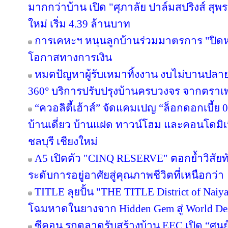
มากกว่าบ้าน เปิด "ศุภาลัย ปาล์มสปริงส์ สุพรร
ใหม่ เริ่ม 4.39 ล้านบาท
การเคหะฯ หนุนลูกบ้านร่วมมาตรการ "ปิดหนี
โอกาสทางการเงิน
หมดปัญหาผู้รับเหมาทิ้งงาน งบไม่บานปลาย
360° บริการปรับปรุงบ้านครบวงจร จากตราเ
“ควอลิตี้เฮ้าส์” จัดแคมเปญ “ล็อกดอกเบี้ย
บ้านเดี่ยว บ้านแฝด ทาวน์โฮม และคอนโดมิ
ชลบุรี เชียงใหม่
A5 เปิดตัว "CINQ RESERVE" ตอกย้ำวิสัยทั
ระดับการอยู่อาศัยสู่คุณภาพชีวิตที่เหนือกว่า
TITLE ลุยปั้น "THE TITLE District of Naiy
โฉมหาดในยางจาก Hidden Gem สู่ World Des
ซีคอน รุกตลาดรับสร้างบ้าน EEC เปิด “ศูนย