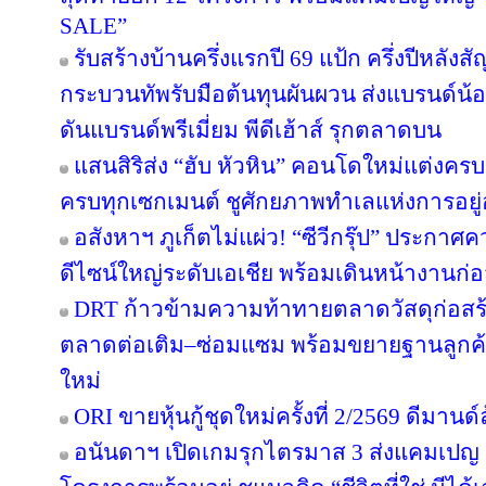
SALE”
รับสร้างบ้านครึ่งแรกปี 69 แป้ก ครึ่งปีหลังส
กระบวนทัพรับมือต้นทุนผันผวน ส่งแบรนด์น้
ดันแบรนด์พรีเมี่ยม พีดีเฮ้าส์ รุกตลาดบน
แสนสิริส่ง “ฮับ หัวหิน” คอนโดใหม่แต่งครบ เ
ครบทุกเซกเมนต์ ชูศักยภาพทำเลแห่งการอยู่
อสังหาฯ ภูเก็ตไม่แผ่ว! “ซีวีกรุ๊ป” ประกา
ดีไซน์ใหญ่ระดับเอเชีย พร้อมเดินหน้างานก่อ
DRT ก้าวข้ามความท้าทายตลาดวัสดุก่อสร้างค
ตลาดต่อเติม–ซ่อมแซม พร้อมขยายฐานลูกค้
ใหม่
ORI ขายหุ้นกู้ชุดใหม่ครั้งที่ 2/2569 ดีมาน
อนันดาฯ เปิดเกมรุกไตรมาส 3 ส่งแคมเป