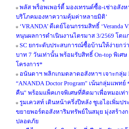
พลัส พร็อพเพอร์ตี้ มองเทรนด์ซื้อ-เช่าอสังหา
บริโภคมองหาความคุ้มค่าหลายมิติ’
‘VRANDA’ ดีเดย์โอนกรรมสิทธิ์ ‘Veranda Vill
หนุนผลการดำเนินงานไตรมาส 3/2569 โตแก
SC ยกระดับประสบการณ์ซื้อบ้านให้ง่ายกว่า
บาท 7 วันเท่านั้น พร้อมรับสิทธิ์ On-top พิเ
โครงการ*
อนันดาฯ พลิกเกมตลาดอสังหาฯ เจาะกลุ่ม Nic
“ANANDA Doctor Program" เน้นกลุ่มแพทย์ 
คืน" พร้อมแพ็คเกจพิเศษที่คิดมาเพื่อหมอเท่าน
รูมเควสท์ เดินหน้าครึ่งปีหลัง ชูเอไอเพิ่มป
ขยายพอร์ตอสังหาริมทรัพย์ในสมุย มุ่งสร้
ปลอดภัย