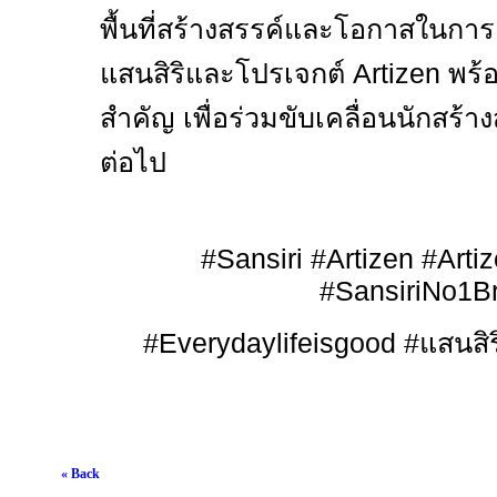
พื้นที่สร้างสรรค์และโอกาสในการลงม
แสนสิริและโปรเจกต์
Artizen
พร้
สำคัญ เพื่อร่วมขับเคลื่อนนักสร้
ต่อไป
#Sansiri #Artizen #Art
#SansiriNo1B
#Everydaylifeisgood #
แสนสิร
« Back