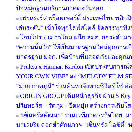
ปักหมุดฐานบริการภาคตะวันออก
เฟรเซอร์ส พร็อพเพอร์ตี้ ประเทศไทย พลิกมิต
เล่นระดับ” เข้าใจทุกไลฟ์สไตล์ จัดสรรทุกฟัง
โฮมโปร x เมกาโฮม ผนึก สมอ. ยกระดับมาต
“ความมั่นใจ” ให้เป็นมาตรฐานใหม่ทุกการเลือ
มาตรฐาน มอก. เพื่อบ้านที่ปลอดภัยและคุณภาพ
Pruksa x Harman Kardon เปิดประสบการณ์ค
YOUR OWN VIBE” ส่ง “MELODY FILM SER
“มาย ภาคภูมิ” ร่วมค้นหาจังหวะชีวิตที่ใช่ ต่อย
ORIGIN GROUP เดินหน้าธุรกิจ ผ่าน 5 Key 
ปรับพอร์ต – รัดกุม - ยืดหยุ่น สร้างการเติบโตย
‘เซ็นทรัลพัฒนา’ ร่วมเวทีภาคธุรกิจไทย–
มาเลเซีย ตอกย้ำศักยภาพ ‘เซ็นทรัล ไอซิตี้