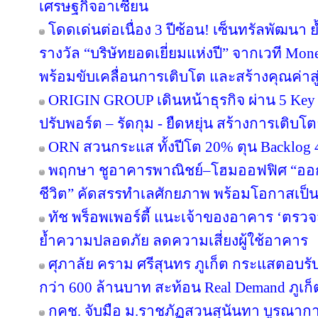
เศรษฐกิจอาเซียน
โดดเด่นต่อเนื่อง 3 ปีซ้อน! เซ็นทรัลพัฒนา 
รางวัล “บริษัทยอดเยี่ยมแห่งปี” จากเวที Mo
พร้อมขับเคลื่อนการเติบโต และสร้างคุณค่า
ORIGIN GROUP เดินหน้าธุรกิจ ผ่าน 5 Key 
ปรับพอร์ต – รัดกุม - ยืดหยุ่น สร้างการเติบโตย
ORN สวนกระแส ทั้งปีโต 20% ตุน Backlog 4
พฤกษา ชูอาคารพาณิชย์–โฮมออฟฟิศ “ออกแบบ
ชีวิต” คัดสรรทำเลศักยภาพ พร้อมโอกาสเป็น
ทัช พร็อพเพอร์ตี้ แนะเจ้าของอาคาร ‘ต
ย้ำความปลอดภัย ลดความเสี่ยงผู้ใช้อาคาร
ศุภาลัย คราม ศรีสุนทร ภูเก็ต กระแสตอบร
กว่า 600 ล้านบาท สะท้อน Real Demand ภูเก็
กคช. จับมือ ม.ราชภัฏสวนสุนันทา บูรณากา