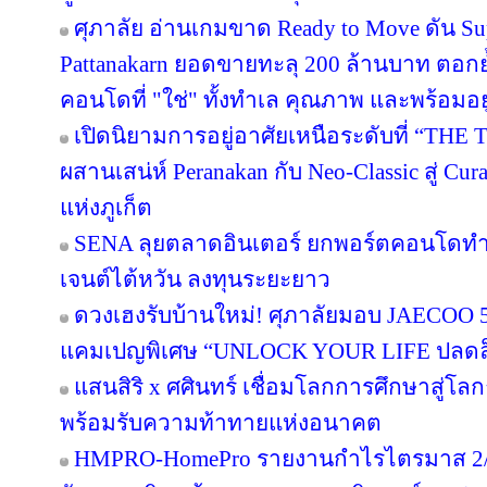
ศุภาลัย อ่านเกมขาด Ready to Move ดัน S
Pattanakarn ยอดขายทะลุ 200 ล้านบาท ตอกย้
คอนโดที่ "ใช่" ทั้งทำเล คุณภาพ และพร้อมอยู
เปิดนิยามการอยู่อาศัยเหนือระดับที่ “THE 
ผสานเสน่ห์ Peranakan กับ Neo-Classic สู่ C
แห่งภูเก็ต
SENA ลุยตลาดอินเตอร์ ยกพอร์ตคอนโดทำ
เจนต์ไต้หวัน ลงทุนระยะยาว
ดวงเฮงรับบ้านใหม่! ศุภาลัยมอบ JAECOO 5 
แคมเปญพิเศษ “UNLOCK YOUR LIFE ปลดล็อก
แสนสิริ x ศศินทร์ เชื่อมโลกการศึกษาสู่โลกธุ
พร้อมรับความท้าทายแห่งอนาคต
HMPRO-HomePro รายงานกำไรไตรมาส 2/2