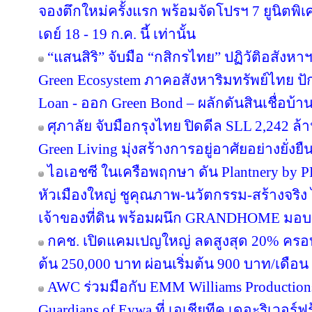
จองตึกใหม่ครั้งแรก พร้อมจัดโปรฯ 7 ยูนิตพิเศ
เดย์ 18 - 19 ก.ค. นี้ เท่านั้น
“แสนสิริ” จับมือ “กสิกรไทย” ปฏิวัติอสังหา
Green Ecosystem ภาคอสังหาริมทรัพย์ไทย ปั
Loan - ออก Green Bond – ผลักดันสินเชื่อบ้าน
ศุภาลัย จับมือกรุงไทย ปิดดีล SLL 2,242 ล
Green Living มุ่งสร้างการอยู่อาศัยอย่างยั่งยื
ไอเอชซี ในเครือพฤกษา ดัน Plantnery by P
หัวเมืองใหญ่ ชูคุณภาพ-นวัตกรรม-สร้างจริง 
เจ้าของที่ดิน พร้อมผนึก GRANDHOME มอบส
กคช. เปิดแคมเปญใหญ่ ลดสูงสุด 20% ครอบ
ต้น 250,000 บาท ผ่อนเริ่มต้น 900 บาท/เดือน
AWC ร่วมมือกับ EMM Williams Productions 
Guardians of Eywa ที่ เอเชียทีค เดอะริเวอร์ฟ