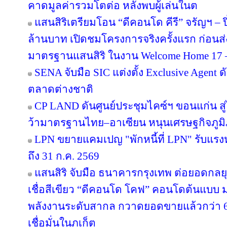
คาดมูลค่ารวมโตต่อ หลังพบผู้เล่นในต
แสนสิริเตรียมโอน “ดีคอนโด คีรี” จรัญฯ – ป
ล้านบาท เปิดชมโครงการจริงครั้งแรก ก่อ
มาตรฐานแสนสิริ ในงาน Welcome Home 17 – 1
SENA จับมือ SIC แต่งตั้ง Exclusive Agent ด
ตลาดต่างชาติ
CP LAND ดันศูนย์ประชุมไคซ์ฯ ขอนแก่น สู่
ว้ามาตรฐานไทย–อาเซียน หนุนเศรษฐกิจภูม
LPN ขยายแคมเปญ "พักหนี้ที่ LPN" รับแรง
ถึง 31 ก.ค. 2569
แสนสิริ จับมือ ธนาคารกรุงเทพ ต่อยอดกลยุทธ
เชื่อสีเขียว “ดีคอนโด โคฟ” คอนโดต้นแบ
พลังงานระดับสากล กวาดยอดขายแล้วกว่า 65
เชื่อมั่นในภูเก็ต