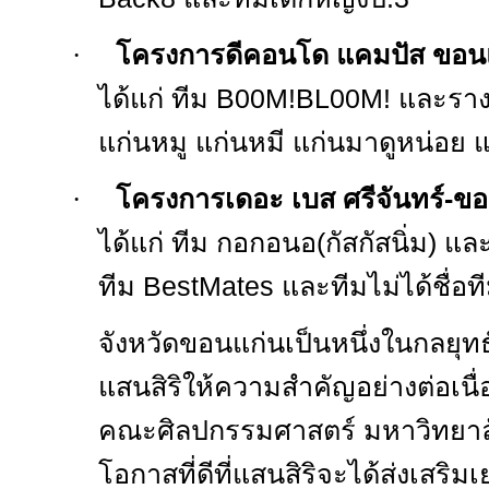
·
โครงการดีคอนโด แคมปัส ขอน
ได้แก่ ทีม
B
00
M!BL
00
M!
และราง
แก่นหมู แก่นหมี แก่นมาดูหน่อย แ
·
โครงการเดอะ เบส ศรีจันทร์-ข
ได้แก่ ทีม กอกอนอ(กัสกัสนิ่ม) แ
ทีม
BestMates
และทีมไม่ได้ชื่อท
จังหวัดขอนแก่นเป็นหนึ่งในกลยุท
แสนสิริให้ความสำคัญอย่างต่อเนื
คณะศิลปกรรมศาสตร์ มหาวิทยาลั
โอกาสที่ดีที่แสนสิริจะได้ส่งเสริมเ