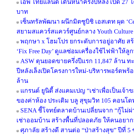
เอพี ไทยแลนด์ เดินหน้าครึ่งปีหลัง เปิด 27
บาท
เซ็นทรัลพัฒนา ผนึกมิตซูบิชิ เอสเตท ผุด ‘
สยามสแควร์สแควร์ศูนย์กลาง Youth Culture
พฤกษา x โฮมโปร ยกระดับการอยู่อาศัย สร้า
‘Fix Free Day’ ดูแลซ่อมเครื่องใช้ไฟฟ้าให้ลูกบ้
ASW ตุนยอดขายครึ่งปีแรก 11,847 ล้าน ทะลุ
ปีหลังเล็งเปิดโครงการใหม่-บริหารพอร์ตพร้อ
ล้าน
แกรนด์ ยูนิตี้ ส่งแคมเปญ “เช่าเพื่อเป็นเจ้าข
ของค่าห้อง ประเดิม บลู สุขุมวิท 105 คอนโด
SENA ชี้โจทย์ตลาดบ้านเปลี่ยนจาก “กู้ไม่ผ่า
เช่าออมบ้าน สร้างพื้นที่ปลอดภัย ให้คนอยากมี
ศุภาลัย สร้างดี สานต่อ “ป่าสร้างสุข” ปีที่ 