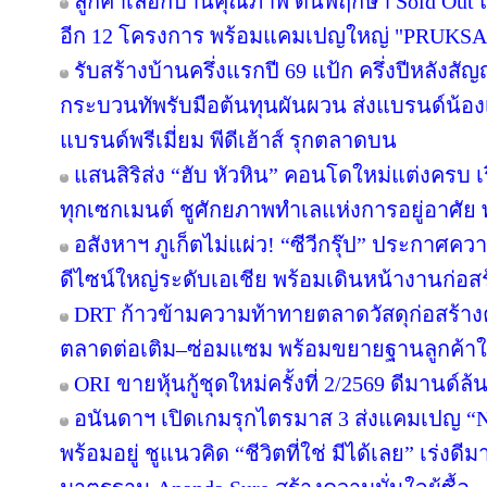
ลูกค้าเลือกบ้านคุณภาพ ดันพฤกษา Sold Out แ
อีก 12 โครงการ พร้อมแคมเปญใหญ่ "PRUKS
รับสร้างบ้านครึ่งแรกปี 69 แป้ก ครึ่งปีหลังสัญ
กระบวนทัพรับมือต้นทุนผันผวน ส่งแบรนด์น้อง
แบรนด์พรีเมี่ยม พีดีเฮ้าส์ รุกตลาดบน
แสนสิริส่ง “ฮับ หัวหิน” คอนโดใหม่แต่งครบ เร
ทุกเซกเมนต์ ชูศักยภาพทำเลแห่งการอยู่อาศัย
อสังหาฯ ภูเก็ตไม่แผ่ว! “ซีวีกรุ๊ป” ประกาศค
ดีไซน์ใหญ่ระดับเอเชีย พร้อมเดินหน้างานก่อสร
DRT ก้าวข้ามความท้าทายตลาดวัสดุก่อสร้างครึ
ตลาดต่อเติม–ซ่อมแซม พร้อมขยายฐานลูกค้าใ
ORI ขายหุ้นกู้ชุดใหม่ครั้งที่ 2/2569 ดีมานด์ล
อนันดาฯ เปิดเกมรุกไตรมาส 3 ส่งแคมเปญ 
พร้อมอยู่ ชูแนวคิด “ชีวิตที่ใช่ มีได้เลย” เร่