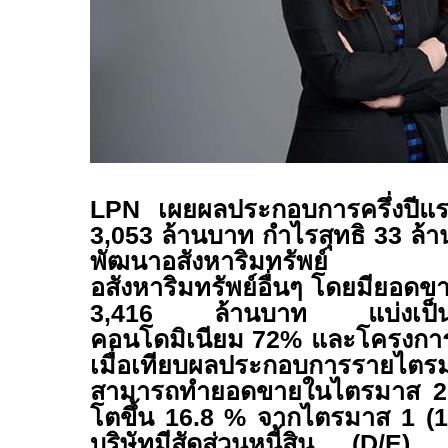
LPN
เผยผลประกอบการครึ่งปี
3,053
ล้านบาท กำไรสุทธิ
33
ล้า
พัฒนาอสังหาริมทรัพย์ แล
อสังหาริมทรัพย์อื่นๆ โดยมียอดขาย
3,416
ล้านบาท แบ่งเป็
คอนโดมิเนียม
72
% และโครงการ
เมื่อเทียบผลประกอบการรา
สามารถทำยอดขายในไตรมาส
โตขึ้น 1
6
.
8
% จากไตรมาส 1 (1
บริษัทมีสัดส่วนหนี้สิน (
D
/
E
)