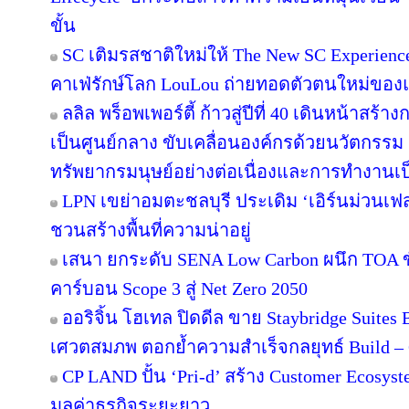
ขั้น
SC เติมรสชาติใหม่ให้ The New SC Experien
คาเฟ่รักษ์โลก LouLou ถ่ายทอดตัวตนใหม่ของแ
ลลิล พร็อพเพอร์ตี้ ก้าวสู่ปีที่ 40 เดินหน้าสร้า
เป็นศูนย์กลาง ขับเคลื่อนองค์กรด้วยนวัตกรร
ทรัพยากรมนุษย์อย่างต่อเนื่องและการทำงานเป
LPN เขย่าอมตะชลบุรี ประเดิม ‘เอิร์นม่วนเฟส’
ชวนสร้างพื้นที่ความน่าอยู่
เสนา ยกระดับ SENA Low Carbon ผนึก TOA ขั
คาร์บอน Scope 3 สู่ Net Zero 2050
ออริจิ้น โฮเทล ปิดดีล ขาย Staybridge Suite
เศวตสมภพ ตอกย้ำความสำเร็จกลยุทธ์ Build – O
CP LAND ปั้น ‘Pri-d’ สร้าง Customer Ecosys
มูลค่าธุรกิจระยะยาว