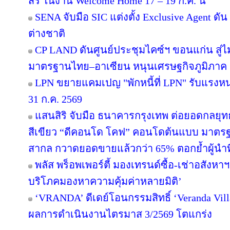
สิริ ในงาน Welcome Home 17 – 19 ก.ค. นี้
SENA จับมือ SIC แต่งตั้ง Exclusive Agent ดั
ต่างชาติ
CP LAND ดันศูนย์ประชุมไคซ์ฯ ขอนแก่น สู่ไม
มาตรฐานไทย–อาเซียน หนุนเศรษฐกิจภูมิภาค
LPN ขยายแคมเปญ "พักหนี้ที่ LPN" รับแรงหน
31 ก.ค. 2569
แสนสิริ จับมือ ธนาคารกรุงเทพ ต่อยอดกลยุทธ์คว
สีเขียว “ดีคอนโด โคฟ” คอนโดต้นแบบ มาตร
สากล กวาดยอดขายแล้วกว่า 65% ตอกย้ำผู้นำที่ไ
พลัส พร็อพเพอร์ตี้ มองเทรนด์ซื้อ-เช่าอสังหาฯ 
บริโภคมองหาความคุ้มค่าหลายมิติ’
‘VRANDA’ ดีเดย์โอนกรรมสิทธิ์ ‘Veranda Villas
ผลการดำเนินงานไตรมาส 3/2569 โตแกร่ง