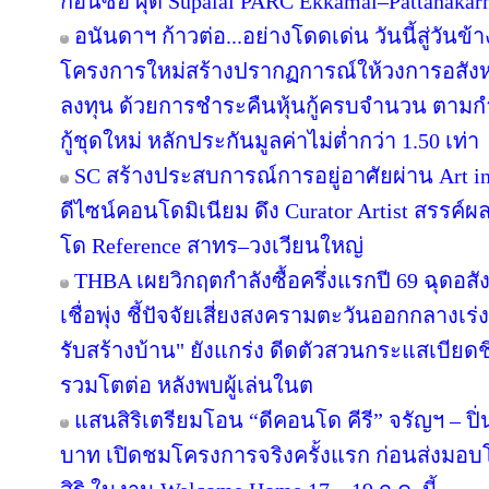
ก่อนซื้อ ผุด Supalai PARC Ekkamai–Pattanaka
อนันดาฯ ก้าวต่อ...อย่างโดดเด่น วันนี้สู่วันข
โครงการใหม่สร้างปรากฏการณ์ให้วงการอสังห
ลงทุน ด้วยการชำระคืนหุ้นกู้ครบจำนวน ตาม
กู้ชุดใหม่ หลักประกันมูลค่าไม่ต่ำกว่า 1.50 เท่า
SC สร้างประสบการณ์การอยู่อาศัยผ่าน Art in
ดีไซน์คอนโดมิเนียม ดึง Curator Artist สรรค
โด Reference สาทร–วงเวียนใหญ่
THBA เผยวิกฤตกำลังซื้อครึ่งแรกปี 69 ฉุดอสั
เชื่อพุ่ง ชี้ปัจจัยเสี่ยงสงครามตะวันออกกลางเ
รับสร้างบ้าน" ยังแกร่ง ดีดตัวสวนกระแสเบียดชิ
รวมโตต่อ หลังพบผู้เล่นในต
แสนสิริเตรียมโอน “ดีคอนโด คีรี” จรัญฯ – ปิ่
บาท เปิดชมโครงการจริงครั้งแรก ก่อนส่ง