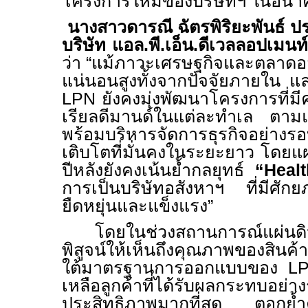
โครงการใหม่ของบริษัทฯ ในอนา
นางสาวดารณี ฉัตรพิริยะพันธ์ ปร
บริษัท แอล.พี.เอ็น.ดีเวลลอปเมน
ว่า “แม้ภาวะเศรษฐกิจและตลาดอส
แน่นอนสูงทั้งจากปัจจัยภายใน 
LPN
ยังคงมุ่งพัฒนาโครงการที่ม
เรียลดีมานด์ในแต่ละทำเล ตา
พร้อมบริหารจัดการธุรกิจอย่างรอ
เติบโตที่มั่นคงในระยะยาว โดยแผ
ปีหลังยังคงเน้นย้ำกลยุทธ์
“
Heal
การเป็นบริษัทอสังหาฯ ที่มีศัก
ยืดหยุ่นและแข็งแรง”
โดยในช่วงสถานการณ์แผ่นดิ
พิสูจน์ให้เห็นถึงคุณภาพของสินค้
ใต้มาตรฐานการออกแบบของ
L
เหลือลูกค้าที่ได้รับผลกระทบอย่า
ประสิทธิภาพมากที่สุด
ตอกย้ำ