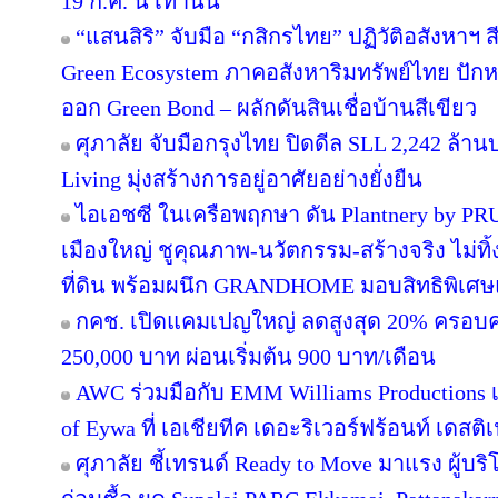
19 ก.ค. นี้ เท่านั้น
“แสนสิริ” จับมือ “กสิกรไทย” ปฏิวัติอสังหาฯ 
Green Ecosystem ภาคอสังหาริมทรัพย์ไทย ปักห
ออก Green Bond – ผลักดันสินเชื่อบ้านสีเขียว
ศุภาลัย จับมือกรุงไทย ปิดดีล SLL 2,242 ล้า
Living มุ่งสร้างการอยู่อาศัยอย่างยั่งยืน
ไอเอชซี ในเครือพฤกษา ดัน Plantnery by PRU
เมืองใหญ่ ชูคุณภาพ-นวัตกรรม-สร้างจริง ไม่ทิ
ที่ดิน พร้อมผนึก GRANDHOME มอบสิทธิพิเศษ
กคช. เปิดแคมเปญใหญ่ ลดสูงสุด 20% ครอบคล
250,000 บาท ผ่อนเริ่มต้น 900 บาท/เดือน
AWC ร่วมมือกับ EMM Williams Productions เต
of Eywa ที่ เอเชียทีค เดอะริเวอร์ฟร้อนท์ เดสติเ
ศุภาลัย ชี้เทรนด์ Ready to Move มาแรง ผู้บร