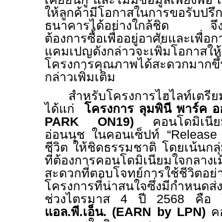
ให้ลูกค้ามีโอกาสในการขอรับปรึก
ธนาคารได้อย่างใกล้ชิด จึงเป็
ต้องการซื้อเพื่ออยู่อาศัยและเพื่
แคมเปญดังกล่าวจะเพิ่มโอกาสให้ล
โครงการคุณภาพได้สะดวกมาก
กล่าวเพิ่มเติม
สำหรับโครงการไฮไลท์เตรีย
ได้แก่
โครงการ ลุมพินี พาร์ค อ
PARK ON
19)
คอนโดมิเนียมใ
อ่อนนุช ในคอนเซ็ปท์ “
Release 
ชีวิต ให้ชิดธรรมชาติ โดยเน้นกลุ
ที่ต้องการคอนโดมิเนียมใจกลางเม
สะดวกที่ตอบโจทย์การใช้ชีวิตอย่
โครงการที่น่าสนใจซึ่งมีกำหนด
ช่วงไตรมาส
4
ปี
2568
คือ
แอล.พี.เอ็น. (
EARN by LPN
)
ค