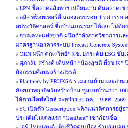
LPN ชี้ตลาดอสังหาฯ เปลี่ยนเกม ดันตลาดเช่า
ลลิล พร็อพเพอร์ตี้ ฉลองครบรอบ 4 ทศวรรษ อย
ลประวัติศาสตร์ ซื้อบ้านแถมรถ* ได้เลย ไม่ต้อง
การเคหะแห่งชาติ ผนึกกำลังภาควิชาการและ
มาตรฐานอาคารระบบ Precast Concrete Syste
ORN ผนึก คณะวิทย์ฯ มช. ยกระดับ ESG ขับเคล
ศุภาลัย สร้างดี เดินหน้า “น้องสุขดี พี่สุขใจ”
กิจกรรมศิลปะสร้างสรรค์
Plantnery by PRUKSA ร่วมงานบ้านและสวนแฟ
ศักยภาพธุรกิจรับสร้างบ้าน ชูแบบบ้านกว่า 100 
ได้ตามไลฟ์สไตล์ ระหว่าง 31 กค. – 9 สค. 2569
SC เปิดตัว Genscription พลิกแนวคิดการอยู่
ประเดิมโมเดลแรก “GenRent” เช่าก่อนซื้อ
เอพี ไทยแลนด์ เห็นชีวิตคนเมือง ร่วมส่งมอบ ‘เก