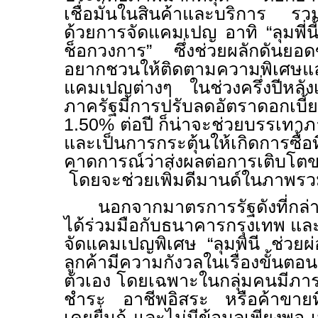
เชื่อมั่นในสินค้าและบริการ รว
ด้วยการจัดแคมเปญ อาทิ “ลุมพี่นี้
ช็อกวงการ” ซึ่งช่วยผลักดันยอด
อยากชวนให้ติดตามความพิเศษแล
แคมเปญต่างๆ ในช่วงครึ่งปีหลังเ
ภาครัฐมีการปรับลดอัตราดอกเบี
1.50% ต่อปี ก็น่าจะช่วยบรรเทา
และเป็นการกระตุ้นให้เกิดการซื้อที่
คาดการณ์ว่าส่งผลต่อการเติบโต
โดยจะช่วยเพิ่มดีมานด์ในภาพร
นอกจากมาตรการรัฐดังที่กล
ได้ร่วมมือกับธนาคารกรุงเทพ แ
จัดแคมเปญพิเศษ “ลุมพินี ช่วยผ
ลูกค้ามีความกังวลในเรื่องขั้นตอ
ตัวเอง โดยเฉพาะในกลุ่มคนมีภาร
ชำระ อาชีพอิสระ หรือค้าขายที่มี
เคยยื่นกู้ และไม่มีข้อมูลเพียงพ