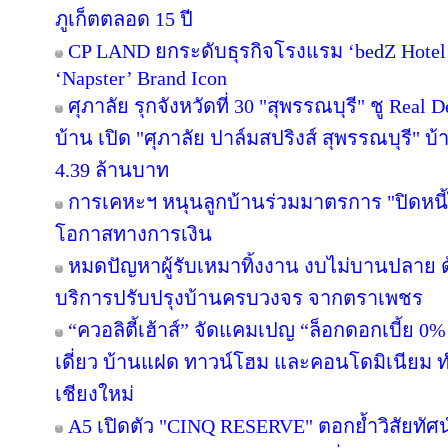
ภูเก็ตตลอด 15 ปี
CP LAND ยกระดับธุรกิจโรงแรม ‘bedZ Hotel’ ช
‘Napster’ Brand Icon
ศุภาลัย รุกจังหวัดที่ 30 "สุพรรณบุรี" ชู Rea
บ้าน เปิด "ศุภาลัย ปาล์มสปริงส์ สุพรรณบุรี" บ้า
4.39 ล้านบาท
การเคหะฯ หนุนลูกบ้านร่วมมาตรการ "ปิดหนี้ไ
โอกาสทางการเงิน
หมดปัญหาผู้รับเหมาทิ้งงาน งบไม่บานปลาย ด
บริการปรับปรุงบ้านครบวงจร จากตราเพชร
“ควอลิตี้เฮ้าส์” จัดแคมเปญ “ล็อกดอกเบี้ย 0
เดี่ยว บ้านแฝด ทาวน์โฮม และคอนโดมิเนียม 
เชียงใหม่
A5 เปิดตัว "CINQ RESERVE" ตอกย้ำวิสัยทัศน์