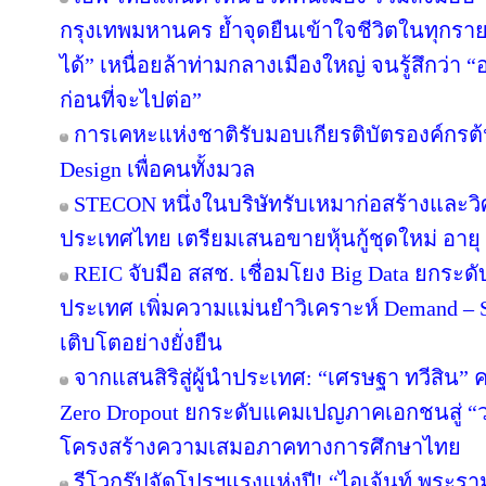
กรุงเทพมหานคร ย้ำจุดยืนเข้าใจชีวิตในทุกรายละเ
ได้” เหนื่อยล้าท่ามกลางเมืองใหญ่ จนรู้สึกว่า “อ
ก่อนที่จะไปต่อ”
การเคหะแห่งชาติรับมอบเกียรติบัตรองค์กรต้
Design เพื่อคนทั้งมวล
STECON หนึ่งในบริษัทรับเหมาก่อสร้างและ
ประเทศไทย เตรียมเสนอขายหุ้นกู้ชุดใหม่ อายุ 3
REIC จับมือ สสช. เชื่อมโยง Big Data ยกระด
ประเทศ เพิ่มความแม่นยำวิเคราะห์ Demand – S
เติบโตอย่างยั่งยืน
จากแสนสิริสู่ผู้นำประเทศ: “เศรษฐา ทวีสิน” ค
Zero Dropout ยกระดับแคมเปญภาคเอกชนสู่ “
โครงสร้างความเสมอภาคทางการศึกษาไทย
รีโวกรุ๊ปจัดโปรฯแรงแห่งปี! “ไอเจ้นท์ พระร