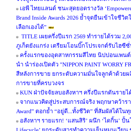
เอพี ไทยแลนด์ ชนะสุดยอดรางวัล ‘Empowered
Brand Inside Awards 2026 ย้ำจุดยืนเข้าใจชีวิตใน
เลือกเองได้”
TITLE เผยครึ่งปีแรก 2569 ทำรายได้รวม 2,0
ภูเก็ตยังแกร่ง เตรียมโอนบิ๊กโปรเจกต์รับไฮซีซ
ครั้งแรกของอุตสาหกรรมสีไทย นิปปอนเพนต์ผน
นำ นำร่องเปิดตัว "NIPPON PAINT WORRY F
สีหลังการขาย ยกระดับความมั่นใจลูกค้าด้วย
การขายที่ครบวงจร
KUN ฝ่าปัจจัยลบอสังหาฯ ครึ่งปีแรกดันรายไ
จากแนวคิดสู่ประสบการณ์จริง พฤกษาคว้ารางว
Award” ตอกย้ำ “อยู่ดี...ทั้งชีวิต” ที่สัมผัสได้ในท
อสังหาฯ รายแรก! ‘แสนสิริ’ ผนึก ‘ไดกิ้น’ ปั้
Lifecycle’ ยกระดับสารทำความเย็นหมุนเวียน ขั