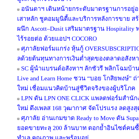
อนันดาฯ เดินหน้ายกระดับมาตรฐานการอยู่
เสาหลัก ชูคอมมูนิตี้และบริการหลังการขาย สร
ผนึก Ascott–Dusit เสริมมาตรฐาน Hospitalit
ไร้รอยต่อ ด้วยแอปฯ COCORO
ศุภาลัยฟอร์มแกร่ง หุ้นกู้ OVERSUBSCRIPTION
ลด้วยต้นทุนทางการเงินต่ำสุดของตลาดอสังห
SC ผู้นำแบรนด์อสังหาฯ ลักชัวรี พลิกโฉมบ้านเ
Live and Learn Home ชวน “บอย โกสิยพงษ์” ถ่า
ใหม่ เชื่อมแนวคิดบ้านสู่ชีวิตจริงของผู้บริโภค
LPN ดัน LPN ONE CLICK แพลตฟอร์มสำนักง
ใหม่ ดึงเพลส 168 วุฒากาศ จัดโปรแรง ลดสูงสุ
ศุภาลัย อ่านเกมขาด Ready to Move ดัน Supa
ยอดขายทะลุ 200 ล้านบาท ตอกย้ำอินไซต์คนซื้อย
ทำเล คุณภาพ และพร้อมอยู่