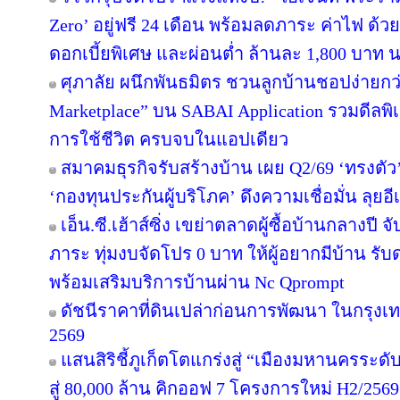
Zero’ อยู่ฟรี 24 เดือน พร้อมลดภาระ ค่าไฟ ด้ว
ดอกเบี้ยพิเศษ และผ่อนต่ำ ล้านละ 1,800 บาท 
ศุภาลัย ผนึกพันธมิตร ชวนลูกบ้านชอปง่ายกว่า
Marketplace” บน SABAI Application รวมดีลพิ
การใช้ชีวิต ครบจบในแอปเดียว
สมาคมธุรกิจรับสร้างบ้าน เผย Q2/69 ‘ทรงตัว
‘กองทุนประกันผู้บริโภค’ ดึงความเชื่อมั่น ลุยอ
เอ็น.ซี.เฮ้าส์ซิ่ง เขย่าตลาดผู้ซื้อบ้านกลางป
ภาระ ทุ่มงบจัดโปร 0 บาท ให้ผู้อยากมีบ้าน รับ
พร้อมเสริมบริการบ้านผ่าน Nc Qprompt
ดัชนีราคาที่ดินเปล่าก่อนการพัฒนา ในกรุงเ
2569
แสนสิริชี้ภูเก็ตโตแกร่งสู่ “เมืองมหานครระ
สู่ 80,000 ล้าน คิกออฟ 7 โครงการใหม่ H2/2569