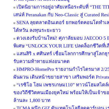
เปิดนิยามการอยู่อาศัยเหนือระดับที่ “THE T
เสน่ห์ Peranakan กับ Neo-Classic สู่ Curated 
SENA ลุยตลาดอินเตอร์ ยกพอร์ตคอนโดทำเล
ไต้หวัน ลงทุนระยะยาว
ดวงเฮงรับบ้านใหม่! ศุภาลัยมอบ JAECOO 5 E
พิเศษ “UNLOCK YOUR LIFE ปลดล็อกชีวิตที่เล
แสนสิริ x ศศินทร์ เชื่อมโลกการศึกษาสู่โลกธุร
รับความท้าทายแห่งอนาคต
HMPRO-HomePro รายงานกำไรไตรมาส 2/256
ผันผวน เดินหน้าขยายสาขา เสริมพอร์ต Private B
“เรซิโอ โฮม เพชรเกษม110” ทาวน์โฮมสไตล์ญี
ของวิถีชีวิตคนเมืองยุคใหม่ พร้อมให้เป็นเจ้าของ
ล้านละ 1,800 บาท
TCMA ผนึก GIZ ดันเทคโนโลยีลดคาร์บอน เร่ง