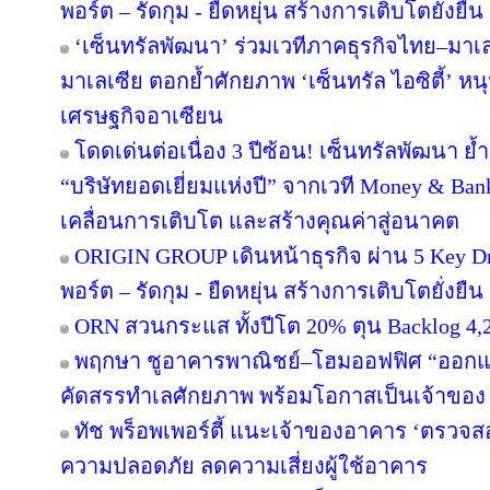
พอร์ต – รัดกุม - ยืดหยุ่น สร้างการเติบโตยั่งยืน
‘เซ็นทรัลพัฒนา’ ร่วมเวทีภาคธุรกิจไทย–มา
มาเลเซีย ตอกย้ำศักยภาพ ‘เซ็นทรัล ไอซิตี้’ 
เศรษฐกิจอาเซียน
โดดเด่นต่อเนื่อง 3 ปีซ้อน! เซ็นทรัลพัฒนา ย้
“บริษัทยอดเยี่ยมแห่งปี” จากเวที Money & Ban
เคลื่อนการเติบโต และสร้างคุณค่าสู่อนาคต
ORIGIN GROUP เดินหน้าธุรกิจ ผ่าน 5 Key Dr
พอร์ต – รัดกุม - ยืดหยุ่น สร้างการเติบโตยั่งยืน
ORN สวนกระแส ทั้งปีโต 20% ตุน Backlog 4,2
พฤกษา ชูอาคารพาณิชย์–โฮมออฟฟิศ “ออกแบบเพ
คัดสรรทำเลศักยภาพ พร้อมโอกาสเป็นเจ้าของ
ทัช พร็อพเพอร์ตี้ แนะเจ้าของอาคาร ‘ตรว
ความปลอดภัย ลดความเสี่ยงผู้ใช้อาคาร