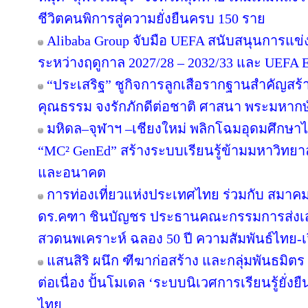
ชีวิตคนพิการสู่ความยั่งยืนครบ 150 ราย
Alibaba Group จับมือ UEFA สนับสนุนการแ
ระหว่างฤดูกาล 2027/28 – 2032/33 และ UEF
“ประเสริฐ” ชูกิจการลูกเสือรากฐานสำคัญสร้
คุณธรรม จงรักภักดีต่อชาติ ศาสนา พระมหากษั
มหิดล–จุฬาฯ –เชียงใหม่ พลิกโฉมอุดมศึกษาไทย
“MC² GenEd” สร้างระบบเรียนรู้ข้ามมหาวิทยา
และอนาคต
การท่องเที่ยวแห่งประเทศไทย ร่วมกับ สมาคมส
ดร.คฑา ชินบัญชร ประธานคณะกรรมการส่งเสร
สวดนพเคราะห์ ฉลอง 50 ปี ความสัมพันธ์ไทย-
แสนสิริ ผนึก ฑีฆาก่อสร้าง และกลุ่มพันธมิตร 
ต่อเนื่อง ปั้นโมเดล ‘ระบบนิเวศการเรียนรู้ยั่
ไทย