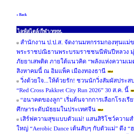
« Back
ไลฟ์สไตล์/กีฬา/ททท.
สำนักงาน ป.ป.ส. จัดงานมหกรรมกองทุนแม่ข
พระราชปณิธานพระบรมราชชนนีพันปีหลวง มุ่ง
ภัยยาเสพติด ภายใต้แนวคิด “พลังแห่งความเมต
สิงหาคมนี้ ณ อิมแพ็ค เมืองทองธานี
วิ่งด้วยใจ...ให้ด้วยรัก! ชวนนักวิ่งสัมผัสปร
“Red Cross Pakkret City Run 2026” 30 ส.ค. นี้
“อนาคตของลูก” เริ่มต้นจากการเลือกโรงเรียนที
ศึกษาระดับมัธยมในประเทศจีน
เสิร์ฟความสุขแบบตัวแม่! แสนสิริโชว์ความสำ
ใหญ่ “Aerobic Dance เต้นสับๆ กับตัวแม่” ดึง “