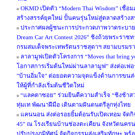
OKMD เปิดตัว “Modern Thai Wisdom” เชื่อม
สร้างสรรค์ยุคใหม่ ปั้นคนรุ่นใหม่สู่ตลาดสร้าง
ประกาศผลผู้ชนะการประกวดภาพวาดระบายส
Dream Car Art Contest 2026” ชิงถ้วยพระราช
กรมสมเด็จพระเทพรัตนราชสุดาฯ สยามบรมราช
ลาลามูฟเปิดตัวโครงการ “Moves that bring 
โอกาสการเริ่มต้นใหม่ผ่านลาลามูฟ” ส่งต่อเฟอร
"บ้านอิ่มใจ" ต่อยอดความจุดแข็งด้านการขนส่
ให้ผู้ที่กำลังเริ่มต้นชีวิตใหม่
“แลคตาซอย” ร่วมยินดีความสำเร็จ “ชิงช้าสว
ทุ่มเท พัฒนาฝีมือ เดินตามฝันดนตรีลูกทุ่งไทย
แคนนอน ส่งต่อรอยยิ้มต้อนรับเปิดเทอม จัดกิจก
45” ณ โรงเรียนบ้านช่องตะเคียน จังหวัดนครน
ปรับปรุงภูมิทัศน์ จัดกิจกรรมส่งเสริมทักษะ พร