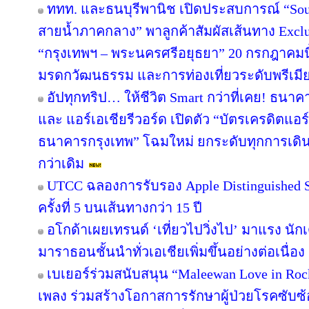
ททท. และธนบุรีพานิช เปิดประสบการณ์ “Soul
สายน้ำภาคกลาง” พาลูกค้าสัมผัสเส้นทาง Excl
“กรุงเทพฯ – พระนครศรีอยุธยา” 20 กรกฎาคมนี
มรดกวัฒนธรรม และการท่องเที่ยวระดับพรีเมี
อัปทุกทริป… ให้ชีวิต Smart กว่าที่เคย! ธนาค
และ แอร์เอเชียรีวอร์ด เปิดตัว “บัตรเครดิตแอร
ธนาคารกรุงเทพ” โฉมใหม่ ยกระดับทุกการเดินทา
กว่าเดิม
UTCC ฉลองการรับรอง Apple Distinguished Sc
ครั้งที่ 5 บนเส้นทางกว่า 15 ปี
อโกด้าเผยเทรนด์ ‘เที่ยวไปวิ่งไป’ มาแรง 
มาราธอนชั้นนำทั่วเอเชียเพิ่มขึ้นอย่างต่อเนื่อง
เบเยอร์ร่วมสนับสนุน “Maleewan Love in Rock
เพลง ร่วมสร้างโอกาสการรักษาผู้ป่วยโรคซับซ้อ