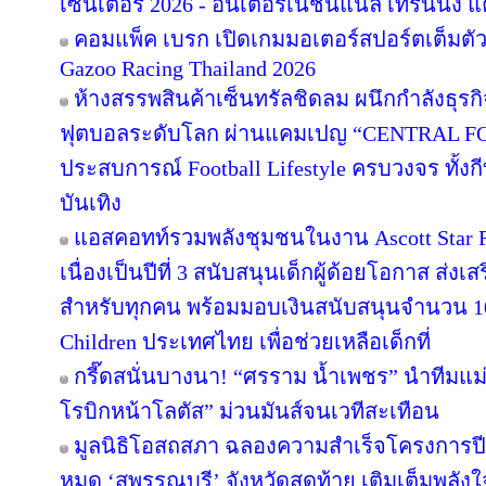
เซนเตอร์ 2026 - อินเตอร์เนชั่นแนล เทรนนิ่ง แ
คอมแพ็ค เบรก เปิดเกมมอเตอร์สปอร์ตเต็มตั
Gazoo Racing Thailand 2026
ห้างสรรพสินค้าเซ็นทรัลชิดลม ผนึกกำลังธุร
ฟุตบอลระดับโลก ผ่านแคมเปญ “CENTRAL F
ประสบการณ์ Football Lifestyle ครบวงจร ทั้ง
บันเทิง
แอสคอทท์รวมพลังชุมชนในงาน Ascott Star Re
เนื่องเป็นปีที่ 3 สนับสนุนเด็กผู้ด้อยโอกาส ส่ง
สำหรับทุกคน พร้อมมอบเงินสนับสนุนจำนวน 10
Children ประเทศไทย เพื่อช่วยเหลือเด็กที่
กรี๊ดสนั่นบางนา! “ศรราม น้ำเพชร” นำทีมแม
โรบิกหน้าโลตัส” ม่วนมันส์จนเวทีสะเทือน
มูลนิธิโอสถสภา ฉลองความสำเร็จโครงการปีท
หมุด ‘สุพรรณบุรี’ จังหวัดสุดท้าย เติมเต็มพลัง