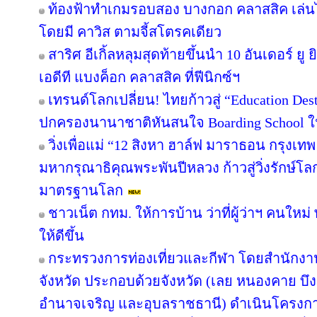
ท้องฟ้าทำเกมรอบสอง บางกอก คลาสสิค เล่นไ
โดยมี คาวิส ตามจี้สโตรคเดียว
สาริศ อีเกิ้ลหลุมสุดท้ายขึ้นนำ 10 อันเดอร์ 
เอดีที แบงค็อก คลาสสิค ที่ฟีนิกซ์ฯ
เทรนด์โลกเปลี่ยน! ไทยก้าวสู่ “Education Dest
ปกครองนานาชาติหันสนใจ Boarding School ใน
วิ่งเพื่อแม่ “12 สิงหา ฮาล์ฟ มาราธอน กรุงเ
มหากรุณาธิคุณพระพันปีหลวง ก้าวสู่วิ่งรักษ์โ
มาตรฐานโลก
ชาวเน็ต กทม. ให้การบ้าน ว่าที่ผู้ว่าฯ คนให
ให้ดีขึ้น
กระทรวงการท่องเที่ยวและกีฬา โดยสำนักงานท
จังหวัด ประกอบด้วยจังหวัด (เลย หนองคาย 
อำนาจเจริญ และอุบลราชธานี) ดำเนินโครง