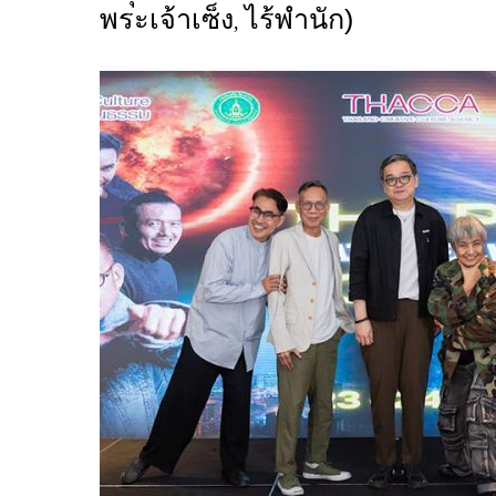
พระเจ้าเซ็ง
ไร้พำนัก)
,