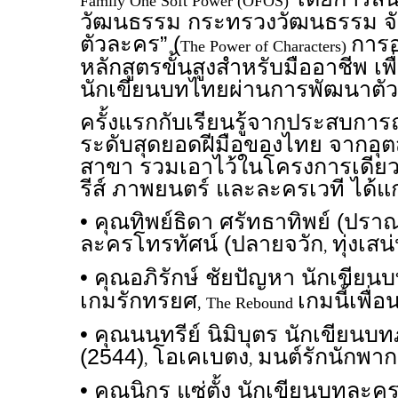
Family One Soft Power (OFOS)
วัฒนธรรม กระทรวงวัฒนธรรม จั
ตัวละคร” (
การ
The Power of Characters)
หลักสูตรขั้นสูงสำหรับมืออาชีพ 
นักเขียนบทไทยผ่านการพัฒนาตั
ครั้งแรกกับเรียนรู้จากประสบการ
ระดับสุดยอดฝีมือของไทย จากอุต
สาขา รวมเอาไว้ในโครงการเดียว 
รีส์ ภาพยนตร์ และละครเวที ได้แก
• คุณทิพย์ธิดา ศรัทธาทิพย์ (ปร
ละครโทรทัศน์ (ปลายจวัก
ทุ่งเสน
,
• คุณอภิรักษ์ ชัยปัญหา นักเขียนบ
เกมรักทรยศ
เกมนี้เพื่อ
, The Rebound
• คุณนนทรีย์ นิมิบุตร นักเขียน
(2544)
โอเคเบตง
มนต์รักนักพาก
,
,
• คุณนิกร แซ่ตั้ง นักเขียนบทละ