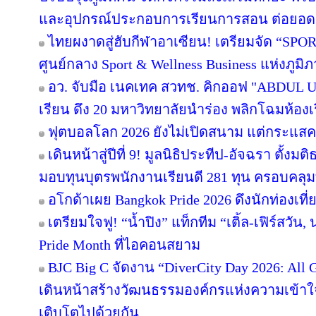
และอุปกรณ์ประกอบการเรียนการสอน ต่อยอ
ไทยผงาดสู่ฮับกีฬาอาเซียน! เตรียมจัด “SPORT
ศูนย์กลาง Sport & Wellness Business แห่งภูมิ
อว. จับมือ เนคเทค สวทช. คิกออฟ "ABDUL Uni
เรียน ดึง 20 มหาวิทยาลัยนำร่อง พลิกโฉมห้องเร
ฟุตบอลโลก 2026 ยังไม่เปิดสนาม แต่กระแสคน
เดินหน้าสู่ปีที่ 9! มูลนิธิประทีป-อัจฉรา ตั้
มอบทุนบุตรพนักงานเรียนดี 281 ทุน ครอบคลุม
อโกด้าเผย Bangkok Pride 2026 ดึงนักท่องเที่ย
เตรียมใจฟู! “น้ำปิง” แท็กทีม “เติ้ล-เฟิร์สวัน
Pride Month ที่ไอคอนสยาม
BJC Big C จัดงาน “DiverCity Day 2026: All Ge
เดินหน้าสร้างวัฒนธรรมองค์กรแห่งความเข้าใจ 
เติบโตไปด้วยกัน