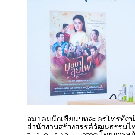
สมาคมนักเขียนบทละครโทรทัศน์
สำนักงานสร้างสรรค์วัฒนธรรมไท
โดยการสนั