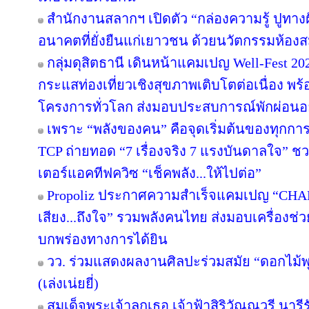
สำนักงานสลากฯ เปิดตัว “กล่องความรู้ ปูทางฝัน”
อนาคตที่ยั่งยืนแก่เยาวชน ด้วยนวัตกรรมห้องส
กลุ่มดุสิตธานี เดินหน้าแคมเปญ Well-Fest 2026
กระแสท่องเที่ยวเชิงสุขภาพเติบโตต่อเนื่อง พร
โครงการทั่วโลก ส่งมอบประสบการณ์พักผ่อนอย
เพราะ “พลังของคน” คือจุดเริ่มต้นของทุกการไ
TCP ถ่ายทอด “7 เรื่องจริง 7 แรงบันดาลใจ” ช
เตอร์แอคทีฟควิซ “เช็คพลัง...ให้ไปต่อ”
Propoliz ประกาศความสำเร็จแคมเปญ “CHA
เสียง...ถึงใจ” รวมพลังคนไทย ส่งมอบเครื่องช่วย
บกพร่องทางการได้ยิน
วว. ร่วมแสดงผลงานศิลปะร่วมสมัย “ดอกไม้พุ
(เล่งเน่ยยี่)
สมเด็จพระเจ้าลูกเธอ เจ้าฟ้าสิริวัณณวรี นา