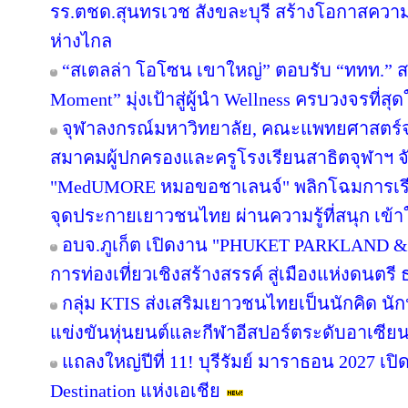
รร.ตชด.สุนทรเวช สังขละบุรี สร้างโอกาสความเ
ห่างไกล
“สเตลล่า โอโซน เขาใหญ่” ตอบรับ “ททท.” ส
Moment” มุ่งเป้าสู่ผู้นำ Wellness ครบวงจรที่
จุฬาลงกรณ์มหาวิทยาลัย, คณะแพทยศาสตร์จ
สมาคมผู้ปกครองและครูโรงเรียนสาธิตจุฬาฯ จับม
"MedUMORE หมอขอชาเลนจ์" พลิกโฉมการเรียนร
จุดประกายเยาวชนไทย ผ่านความรู้ที่สนุก เข้า
อบจ.ภูเก็ต เปิดงาน "PHUKET PARKLAND &
การท่องเที่ยวเชิงสร้างสรรค์ สู่เมืองแห่งดนต
กลุ่ม KTIS ส่งเสริมเยาวชนไทยเป็นนักคิด นัก
แข่งขันหุ่นยนต์และกีฬาอีสปอร์ตระดับอาเซียน 
แถลงใหญ่ปีที่ 11! บุรีรัมย์ มาราธอน 2027 เปิ
Destination แห่งเอเชีย