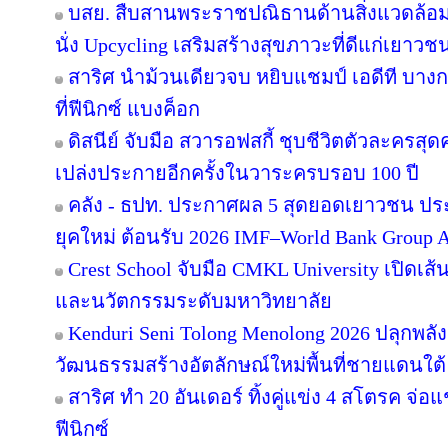
บสย. สืบสานพระราชปณิธานด้านสิ่งแวดล้อม “
นั่ง Upcycling เสริมสร้างสุขภาวะที่ดีแก่เยาวช
สาริศ นำม้วนเดียวจบ หยิบแชมป์ เอดีที บาง
ที่ฟีนิกซ์ แบงค็อก
ดิสนีย์ จับมือ สวารอฟสกี้ ชุบชีวิตตัวละครสุดค
เปล่งประกายอีกครั้งในวาระครบรอบ 100 ปี
คลัง - ธปท. ประกาศผล 5 สุดยอดเยาวชน ปร
ยุคใหม่ ต้อนรับ 2026 IMF–World Bank Group 
Crest School จับมือ CMKL University เปิดเส้
และนวัตกรรมระดับมหาวิทยาลัย
Kenduri Seni Tolong Menolong 2026 ปลุกพลัง
วัฒนธรรมสร้างอัตลักษณ์ใหม่พื้นที่ชายแดนใต้ 
สาริศ ทำ 20 อันเดอร์ ทิ้งคู่แข่ง 4 สโตรค จ่
ฟีนิกซ์