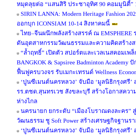
หมุดลุยต่อ “แสนสิริ ประชาอุทิศ 90 คอมมูนิตี้” 1
SIRIN LANNA: Modern Heritage Fashion 2
ออกบุก ICONSIAM 10-14 สิงหาคมนี้
ไทย–จีนผนึกพลังสร้างสรรค์ ณ EMSPHERE ร
ดันอุตสาหกรรมวัฒนธรรมและความคิดสร้างสรร
“ล้ำฤทธิ์” เปิดตัว สปอร์ตและเวลเนสคอมเพ
BANGKOK & Sapsiree Badminton Academy ปั
ฟื้นฟูครบวงจร รับเมกะเทรนด์ Wellness Econ
‘ปูนซีเมนต์นครหลวง’ จับมือ ‘มูลนิธิกรุงศรี’
รร.ตชด.สุนทรเวช สังขละบุรี สร้างโอกาสความเ
ห่างไกล
นครนายก ยกระดับ “เมืองโบราณดงละคร” สู่ห
วัฒนธรรม ชู Soft Power สร้างเศรษฐกิจฐานรา
‘ปูนซีเมนต์นครหลวง’ จับมือ ‘มูลนิธิกรุงศรี’