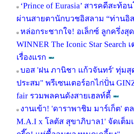
‘Prince of Eurasia’ สารคดีสะท้อ
ผ่านสายตานักบวชอิสลาม “ท่านอิส
หล่อกระชากใจ! อเล็กซ์ ลูกครึ่งส
WINNER The Iconic Star Search เต
เรื่องแรก
บอส 'ฝน ภานิชา แก้วจันทร์' ทุ่มส
ประสม" พรีเซนเตอร์อกไก่ปั่น GI
fair รวมพลคนดังสายเฮลท์ตี้
งานเข้า! 'ดาราพาชิม มาร์เก็ต'
M.A.I x โลตัส สุขาภิบาล1' จัดเต