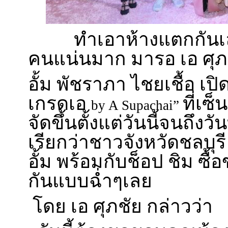
ทำเอาห้างแตกกันเลย
คนแน่นมาก มารอ เอ ศุภช
อั้ม พัชราภา ไชยเชื้อ เ
เกรดเอ
ที่เซ็
by A Supachai”
จัดขึ้นตั้งแต่วันนี้จนถึงวัน
เรียกว่าชาวจังหวัดชลบุร
อั้ม พร้อมกับช็อป ชิม ซื
กันแบบฉ่ำๆเลย
โดย เอ ศุภชัย กล่าวว่า