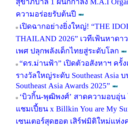
สุขาภิบาล 1 ผนึกกำลัง M.A.I Orga
ความอร่อยรับต้นปี
เปิดฉากอย่างยิ่งใหญ่! “THE I
THAILAND 2026” เวทีเฟ้นหาดาว
เพศ ปลุกพลังเด็กไทยสู่ระดับโลก
“ดร.ม่านฟ้า” เปิดตัวอสังหาฯ ครั
รางวัลใหญ่ระดับ Southeast Asia บ
Southeast Asia Awards 2025”
‘บิวกิ้น-พุฒิพงศ์’ สาดความอบอุ่
แชมเปี้ยน x Billkin You are My Su
เซนเตอร์สุดฮอต เสิร์ฟมิติใหม่แห