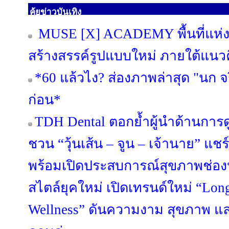
คุ้ยข่าวบันเทิง
MUSE [X] ACADEMY พื้นที่แห่งก
สร้างสรรค์รูปแบบใหม่ ภายใต้แนวค
*60 แล้วไง? ส่องภาพล่าสุด "นก จริ
ก่อน*
TDH Dental ตอกย้ำผู้นำด้านการดู
ชวน “วุ้นเส้น – จูน – เจ้านาย” แช
พร้อมเปิดประสบการณ์สุขภาพช่อง
สไตล์ยุคใหม่ เปิดเทรนด์ใหม่ “Lon
Wellness” ดันความงาม สุขภาพ แ