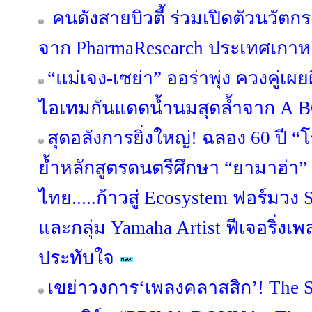
คนดังสายบิวตี้ ร่วมเปิดตัวนวัต
จาก PharmaResearch ประเทศเกาหล
“แม่เจง-เซย่า” ออร่าพุ่ง ควงคู่เผ
ไอเทมกันแดดน้ำนมสุดล้ำจาก A
สุดอลังการยิ่งใหญ่! ฉลอง 60 ปี 
ย้ำหลักสูตรดนตรีศึกษา “ยามาฮ่า” 
ไทย.....ก้าวสู่ Ecosystem ฟอร์มวง S
และกลุ่ม Yamaha Artist ฟีเจอริ่งเพล
ประทับใจ
เขย่าวงการ‘เพลงคลาสสิก’! The S