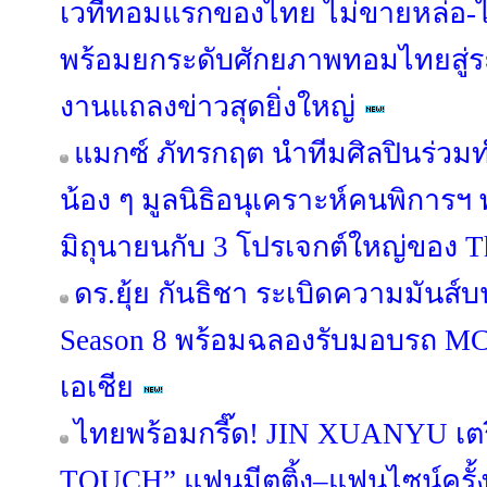
เวทีทอมแรกของไทย ไม่ขายหล่อ-ไม
พร้อมยกระดับศักยภาพทอมไทยสู่ร
งานแถลงข่าวสุดยิ่งใหญ่
แมกซ์ ภัทรกฤต นำทีมศิลปินร่วมท
น้อง ๆ มูลนิธิอนุเคราะห์คนพิการฯ 
มิถุนายนกับ 3 โปรเจกต์ใหญ่ของ Th
ดร.ยุ้ย กันธิชา ระเบิดความมันส์บน
Season 8 พร้อมฉลองรับมอบรถ M
เอเชีย
ไทยพร้อมกรี๊ด! JIN XUANYU เตร
TOUCH” แฟนมีตติ้ง–แฟนไซน์ครั