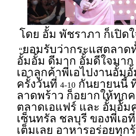
โดย อั้ม พัชราภา ก็เปิดใ
ยอมรับว่ากระแสตลาดทั
“
อั้มอั้ม ดีมาก อั้มดีใจมาก
เอาลูกค้าพี่เอไปงานอั้มอั
ครั้งวันที่
กันยายนนี้ ท
4-10
ลาดพร้าว ก็อยากให้ทุก
ตลาดเอแฟร์ และ อั้มอั้
เซ็นทรัล ชลบุรี ของพี่เอท
เต็มเลย อาหารอร่อยทุกร