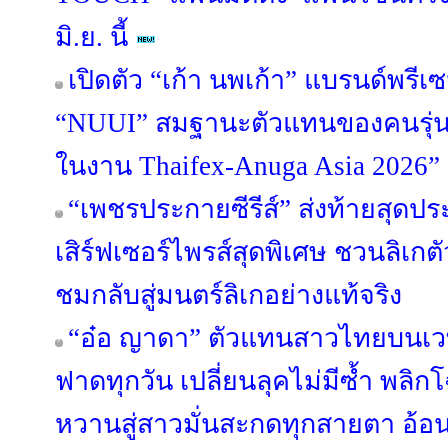
มิ.ย. นี้
เปิดตัว “เก้า นพเก้า” แบรนด์พรี
“NUUI” สมฐานะตัวแทนของคนรุ่นให
ในงาน Thaifex-Anuga Asia 2026”
“เพชรประกายซีรีส์” ส่งท้ายสุดป
เสิร์ฟเซอร์ไพรส์สุดพิเศษ ชวนลิเกตัว
ชมกลับสู่มนตร์ลิเกอย่างแท้จริง
“อ๋อ ญาดา” ตัวแทนสาวไทยบนเวที
ฟาดทุกวัน เปลี่ยนลุคไม่มีซ้ำ พ
หวานสู่สาวมั่นสะกดทุกสายตา อ้