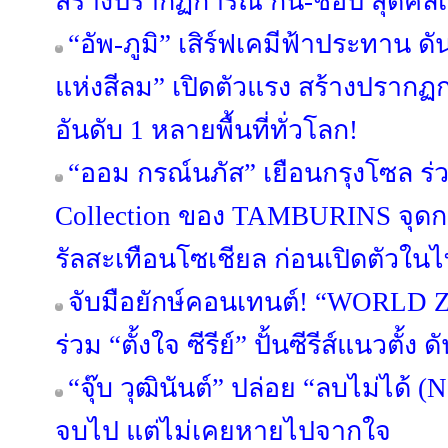
สร้างปรากฏการณ์ กิน-ช้อป สุดคัลเ
“อัพ-ภูมิ” เสิร์ฟเคมีฟ้าประทาน ดัน
แห่งสีลม” เปิดตัวแรง สร้างปรากฏก
อันดับ 1 หลายพื้นที่ทั่วโลก!
“ออม กรณ์นภัส” เยือนกรุงโซล ร
Collection ของ TAMBURINS จุดก
รัลสะเทือนโซเชียล ก่อนเปิดตัวในไท
จับมือยักษ์คอนเทนต์! “WORLD
ร่วม “ตั้งใจ ซีรีย์” ปั้นซีรีส์แนวตั้ง
“จุ๊บ วุฒินันต์” ปล่อย “ลบไม่ได้ (N
จบไป แต่ไม่เคยหายไปจากใจ