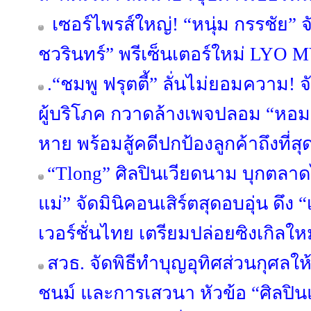
เซอร์ไพรส์ใหญ่! “หนุ่ม กรรชัย” จ
ชวรินทร์” พรีเซ็นเตอร์ใหม่ LYO
.“ชมพู ฟรุตตี้” ลั่นไม่ยอมความ!
ผู้บริโภค กวาดล้างเพจปลอม “หอมเกศ
หาย พร้อมสู้คดีปกป้องลูกค้าถึงที่สุ
“Tlong” ศิลปินเวียดนาม บุกตลา
แม่” จัดมินิคอนเสิร์ตสุดอบอุ่น ดึง 
เวอร์ชั่นไทย เตรียมปล่อยซิงเกิลให
สวธ. จัดพิธีทำบุญอุทิศส่วนกุศลให้
ชนม์ และการเสวนา หัวข้อ “ศิลปิน