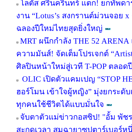
โลตัส ศรีนครินทร์ แตก! ยกทัพดา
งาน “Lotus’s สงกรานต์ม่วนจอย x
ฉลองปีใหม่ไทยสุดยิ่งใหญ่
MRT ผนึกกำลัง THE 52 ARENA เ
ความมันส์! จัดเต็มโปรเจกต์ “Artis
ศิลปินหน้าใหม่สู่เวที T-POP ตลอด
OLIC เปิดตัวแคมเปญ “STOP HER
ฮอร์โมน เข้าใจผู้หญิง” มุ่งยกระดับเ
ทุกคนใช้ชีวิตได้แบบมั่นใจ
จับตาตัวแม่ข่าวกอสซิป! "อั้ม พั
สะกดเวลา สมฉายาซุปตาร์เบอร์หน