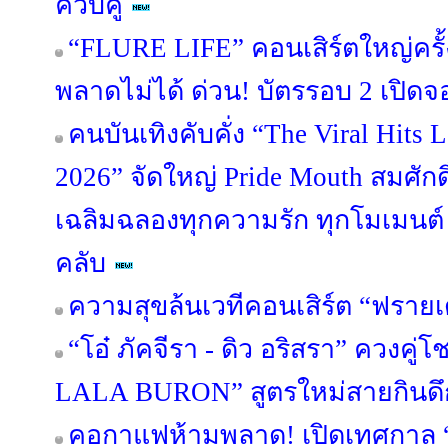
ควบคู่
“FLURE LIFE” คอนเสิร์ตใหญ่ครั้
พลาดไม่ได้ ด่วน! บัตรรอบ 2 เปิดจอ
คนบันเทิงคับคั่ง “The Viral Hit
2026” จัดใหญ่ Pride Mouth สมศักด
เฉลิมฉลองทุกความรัก ทุกโมเมนต
คลับ
ความสุขล้นเวทีคอนเสิร์ต “ฟรายเด
“โอ๋ ภัคจีรา - ดิว อริสรา” ควงคู่โช
LALA BURON” สูตรใหม่สายกินดึ
คอกาแฟห้ามพลาด! เปิดเทศกาล “