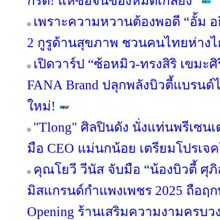
กรี๊ด! แห่ซื้อจนของหมดเกลี้ยง"
เพราะความหวานต้องพอดี “อั้ม อธิ
2 กูรูด้านสุขภาพ ชวนคนไทยห่าง
เปิดวาร์ป “ซ้อหมิว-ทรงสิริ เขมะศ
FANA Brand ปลุกพลังบิวตี้แบรนด
ใหม่!
"Tlong" ศิลปินดัง นั่งแท่นพรีเซน
มือ CEO แม่นกน้อย เตรียมโปรเจค
คุณโยวี วีนัส จับมือ “น้องบิวตี้ 
มิสแกรนด์กำแพงเพชร 2025 ถือฤกษ์
Opening ร้านเสริมความงามครบวงจ