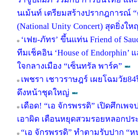
นเม้นท์ เตรียมสร้างปรากฎการณ์ “
(National Unity Concert) สุดยิ่ง
‘เฟย-ภัทร’ ขึ้นแท่น Friend of 
ทีมเช็คอิน ‘House of Endorphin’ 
ใจกลางเมือง “เซ็นทรัล พาร์ค”
เพชรา เชาวราษฎร์ เผยโฉมวัย84ปี
ดึงหน้าชุดใหญ่
เดือด! “เอ จักรพรรดิ” เปิดศึกเ
เอาผิด เตือนหยุดสวมรอยหลอกป
“เอ จักรพรรดิ” ทำตามรับปาก “หน