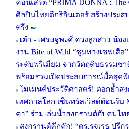
คอนเสิร์ต “PRIMA DONNA : The Op
ศิลปินไทยดีกรีอินเตอร์ สร้างประส
ตรึง
เต๋า - เศรษฐพงศ์ ควงลูกสาว น้องแ
งาน Bite of Wild “ชุมทางเชฟเสื
ระดับพรีเมียม จากวัตถุดิบธรรมชาต
พร้อมร่วมเปิดประสบการณ์มื้อสุดพิ
โมเมนต์ประวัติศาสตร์! ตอกย้ำสง
เทศกาลโลก เซ็นทรัลเวิลด์ต้อนรับ
ตา” ร่วมเล่นน้ำสงกรานต์กับคนไทย
สงกรานต์คึกคัก! “ดร.รจเรธ ปรีก