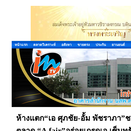
หน้าแรก
ตลาดวิเคราะห์
อสังหา
ขายตรง
ประกัน
ยานยนต์
ห้างแตก“เอ ศุภชัย-อั้ม พัชราภา”
ตลาด “A fair”อร่อยเกรดเอ เซ็นทรั