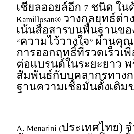
เชียลออยล์อีก
ชนิด ใน
7
วางกลยุทธ์ต่าง
Kamillosan®
เน้นสื่อสารบนพื้นฐานข
ความไว้วางใจ
ผ่านคุ
“
”
การออกฤทธิ์ที่รวดเร็วเพื
ต่อแบรนด์ในระยะยาว พ
สัมพันธ์กับบุคลากรทางก
ฐานความเชื่อมั่นดั้งเดิ
ประเทศไทย) จำก
A. Menarini (