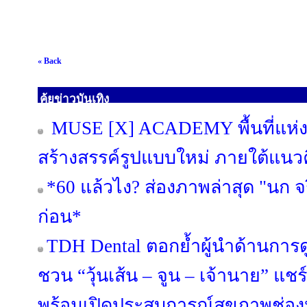
« Back
คุ้ยข่าวบันเทิง
MUSE [X] ACADEMY พื้นที่แห่งก
สร้างสรรค์รูปแบบใหม่ ภายใต้แนวค
*60 แล้วไง? ส่องภาพล่าสุด "นก จริ
ก่อน*
TDH Dental ตอกย้ำผู้นำด้านการดู
ชวน “วุ้นเส้น – จูน – เจ้านาย” แช
พร้อมเปิดประสบการณ์สุขภาพช่อง