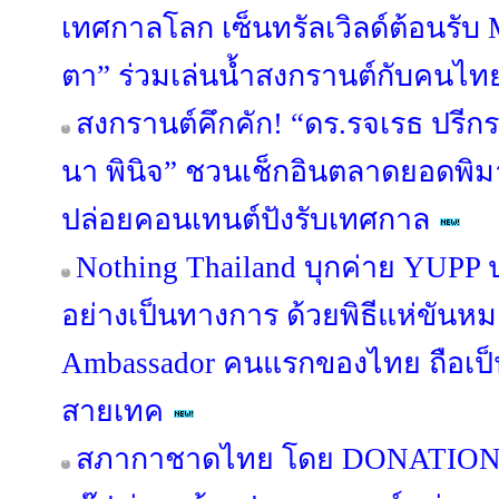
เทศกาลโลก เซ็นทรัลเวิลด์ต้อนรับ
ตา” ร่วมเล่นน้ำสงกรานต์กับคนไทย
สงกรานต์คึกคัก! “ดร.รจเรธ ปรีก
นา พินิจ” ชวนเช็กอินตลาดยอดพ
ปล่อยคอนเทนต์ปังรับเทศกาล
Nothing Thailand บุกค่าย YUPP
อย่างเป็นทางการ ด้วยพิธีแห่ขันหม
Ambassador คนแรกของไทย ถือเป็
สายเทค
สภากาชาดไทย โดย DONATION H