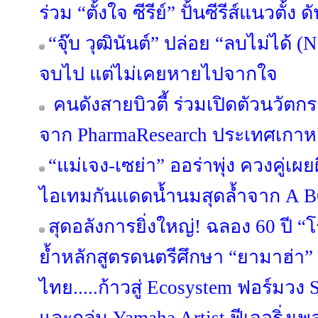
ร่วม “ตั้งใจ ซีรีย์” ปั้นซีรีส์แนวตั้ง
“จุ๊บ วุฒินันต์” ปล่อย “ลบไม่ได้ (N
จบไป แต่ไม่เคยหายไปจากใจ
คนดังสายบิวตี้ ร่วมเปิดตัวนวัต
จาก PharmaResearch ประเทศเกาหล
“แม่เจง-เซย่า” ออร่าพุ่ง ควงคู่เผ
ไอเทมกันแดดน้ำนมสุดล้ำจาก A
สุดอลังการยิ่งใหญ่! ฉลอง 60 ปี 
ย้ำหลักสูตรดนตรีศึกษา “ยามาฮ่า” 
ไทย.....ก้าวสู่ Ecosystem ฟอร์มวง S