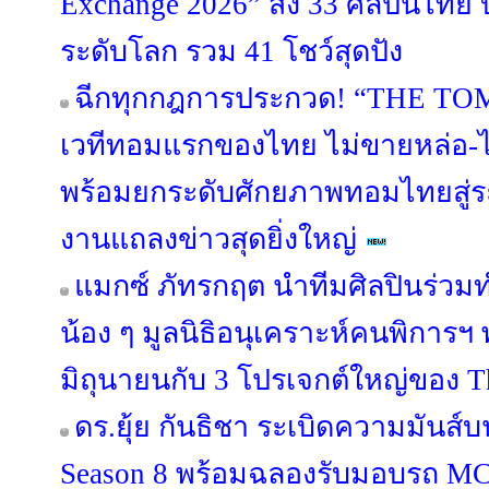
Exchange 2026” ส่ง 33 ศิลปินไทย
ระดับโลก รวม 41 โชว์สุดปัง
ฉีกทุกกฎการประกวด! “THE T
เวทีทอมแรกของไทย ไม่ขายหล่อ-ไม
พร้อมยกระดับศักยภาพทอมไทยสู่ร
งานแถลงข่าวสุดยิ่งใหญ่
แมกซ์ ภัทรกฤต นำทีมศิลปินร่วมท
น้อง ๆ มูลนิธิอนุเคราะห์คนพิการฯ 
มิถุนายนกับ 3 โปรเจกต์ใหญ่ของ Th
ดร.ยุ้ย กันธิชา ระเบิดความมันส์บน
Season 8 พร้อมฉลองรับมอบรถ M