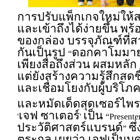
การปรับแพ็กเกจใหม่ให้ส
และเข้าถึงได้ง่ายขึ้น พร
ของกล่อง บรรจุภัณฑ์ที
กันเป็นรูป
ดอกคาโมมาย
“
เพียงสื่อถึงส่วน ผสมหล
แต่ยังสร้างความรู้สึกสด
และเชื่อมโยงกับผู้บริโภ
และหมัดเด็ดสุดเซอร์ไพรส
เจฟ ซาเตอร์
เป็น
'
'
“Presente
ประวัติศาสตร์แบรนด์
ซึ
”
ตระกูล เผยว่า เจฟเป็นบ