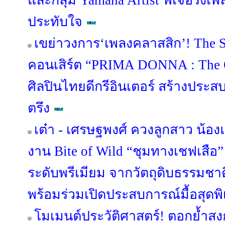
และกลุ่ม Yamaha Artist ฟีเจอริ่งเพล
ประทับใจ
เขย่าวงการ‘เพลงคลาสสิก’! The S
คอนเสิร์ต “PRIMA DONNA : The Op
ศิลปินไทยดีกรีอินเตอร์ สร้างประส
ตรึง
เต๋า - เศรษฐพงศ์ ควงลูกสาว น้องแ
งาน Bite of Wild “ชุมทางเชฟเสื
ระดับพรีเมียม จากวัตถุดิบธรรมชาต
พร้อมร่วมเปิดประสบการณ์มื้อสุดพิ
โมเมนต์ประวัติศาสตร์! ตอกย้ำสง