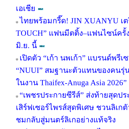
เอเชีย
ไทยพร้อมกรี๊ด! JIN XUANYU เตร
TOUCH” แฟนมีตติ้ง–แฟนไซน์ครั
มิ.ย. นี้
เปิดตัว “เก้า นพเก้า” แบรนด์พรี
“NUUI” สมฐานะตัวแทนของคนรุ่นให
ในงาน Thaifex-Anuga Asia 2026”
“เพชรประกายซีรีส์” ส่งท้ายสุดป
เสิร์ฟเซอร์ไพรส์สุดพิเศษ ชวนลิเกตัว
ชมกลับสู่มนตร์ลิเกอย่างแท้จริง