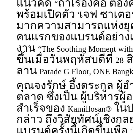
แนวคิด
ถ้าเรื่องคอ ต้
“
พร้อมเปิดตัว
เจฟ ซาเตอร
'
มากความสามารถแห่งยุค 
คนแรกของแบรนด์อย่างเ
งาน
“The Soothing Moment wi
ขึ้นเมื่อวันพฤหัสบดีที่
ส
28
ลาน
Parade G Floor, ONE Bang
คุณจงรักษ์ อึ้งตระกูล ผ
ตลาด ซึ่งเป็น ผู้บริหารผู้
สำเร็จของ
ในป
Kamillosan®
กล่าว ถึงวิสัยทัศน์เชิงกล
แบรนด์ครั้งนี้เกิดขึ้นเพื่อ
'