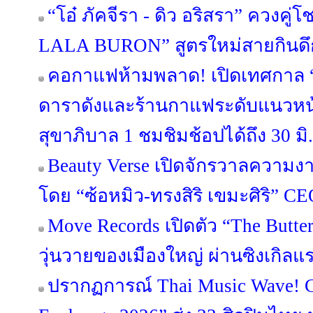
“โอ๋ ภัคจีรา - ดิว อริสรา” ควงคู่โช
LALA BURON” สูตรใหม่สายกินดึ
คอกาแฟห้ามพลาด! เปิดเทศกาล “
ดาราดังและร้านกาแฟระดับแนวหน้
สุขาภิบาล 1 ชมชิมช้อปได้ถึง 30 มิ.ย
Beauty Verse เปิดจักรวาลความง
โดย “ซ้อหมิว-ทรงสิริ เขมะศิริ” C
Move Records เปิดตัว “The Butt
วุ่นวายของเมืองใหญ่ ผ่านซิงเกิลแร
ปรากฏการณ์ Thai Music Wave!