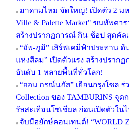
มาดามไหม จัดใหญ่! เปิดตัว 2 ม
Ville & Palette Market" ขนทัพดาราบ
สร้างปรากฏการณ์ กิน-ช้อป สุดคัลเ
“อัพ-ภูมิ” เสิร์ฟเคมีฟ้าประทาน ดัน
แห่งสีลม” เปิดตัวแรง สร้างปรากฏก
อันดับ 1 หลายพื้นที่ทั่วโลก!
“ออม กรณ์นภัส” เยือนกรุงโซล ร
Collection ของ TAMBURINS จุดก
รัลสะเทือนโซเชียล ก่อนเปิดตัวในไท
จับมือยักษ์คอนเทนต์! “WORLD