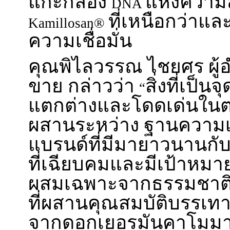
แกะกล่อง
แห่งความ
DNA
ที่เหนือกว่าแล
Kamillosan®
ความเชื่อมั่น
คุณพิไลวรรณ ไชยศร ผู้
ขาย กล่าวว่า
สิ่งที่เป็น
“
แตกต่างและโดดเด่นใน
ผสานระหว่าง ฐานความเช
แบรนด์ที่มีมายาวนานกั
ที่เฉียบคมและมีเป้าหมา
ผสมเฉพาะจากธรรมชาติ
ที่ผสานคุณสมบัติบรรเท
จากดอกเยอรมันคาโมมาย