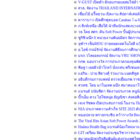
V-GUST เปิดตัว ผักอบกรอบผสมไข่ผำ 
สวธ. จัดงาน THAILAND INTERNATI
เซี่ยงไฮ้ อวี้หยวน เปิดงาน สัปดาห์เสน่ห
คาราบาว เปิดศึกฟุตบอล Carabao 7-a
ภ.สิงห์เหนือ เสือใต้ นำทีมนักแสดงบว
วธ.โดย สศร. ดัน Soft Power ปั้นผู้ประ
ซูกิชิ ผนึก 6 หน่วยงานพันธมิตร จัดการแ
จุฬาฯ เซ็นMOU ถ่ายทอดเทคโนโลยี นวั
อ.ไอซ์ กรณ์รักษ์ จัดงานพิธีจบการศึกษา 
มรภ.วไลยอลงกรณ์ จัดงาน VRU SHO
กกพ. มอบรางวัล การประกวดกองทุนพัฒน
พิมฐา เผยผิวฉ่ำโกลว์ นั่งแท่น พรีเซนเต
แอริน - ปาย สิตางศุ์ ร่วมงาน แอดติทูด มั
อธิบดีกรมการแพทย์ ตรวจเยื่ยมรพ.ราช
สวทช. โดย นาโนเทค ผนึก สมาคมนาโนฯ เ
แบรนด์ ปนันชิตา จัดงานประกวด หนูน้อย
บิ๊กเอ็ม ควง ไฮโซหนุ่ย ธัญณิชา ส่งต่อส
เจเจ รัชพล เปิดประสบการณ์ ในงาน Thai
NIA ประกาศความสำเร็จ SITE 2025 ดัน
หมอปลาย พรายกระชิบ คว้ารางวัล Best 
The Viral Hits Asian Soft Power Award
Hadara Health Bag แบรนด์น้องใหม่มาแร
GIT เตรียม จัดงานประชุมวิชาการนานาชาต
สมาคมนักธุรกิจสัมพันธ์แห่งประเทศไท