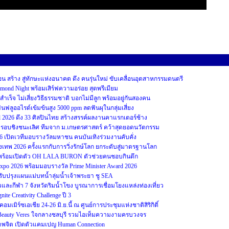
สร้าง สู่ทักษะแห่งอนาคต ดึง คนรุ่นใหม่ ขับเคลื่อนอุตสาหกรรมดนตรี
iamond Night พร้อมเสิร์ฟความอร่อย สุดพรีเมียม
ม่สำเร็จ ไม่เสี่ยงวิธีธรรมชาติ บอกไม่มีลูก พร้อมอยู่กันสองคน
ฟลูออไรด์เข้มข้นสูง 5000 ppm ลดฟันผุในกลุ่มเสี่ยง
2026 ดึง 33 ศิลปินไทย สร้างสรรค์ผลงานคาแรกเตอร์ช้าง
บชิงชนะเลิศ ทีมจาก ม.เกษตรศาสตร์ คว้าสุดยอดนวัตกรรม
26 เปิดเวทีมอบรางวัลมหาชน คนบันเทิงร่วมงานคับคั่ง
รุงเทพ 2026 ครั้งแรกกับการวิ่งรักษ์โลก ยกระดับสู่มาตรฐานโลก
ป๊ะ พร้อมเปิดตัว OH LALA BURON ตัวช่วยคนชอบกินดึก
 Expo 2026 พร้อมมอบรางวัล Prime Minister Award 2026
ับปรุงแผนแม่บทน้ำลุ่มน้ำเจ้าพระยา ชู SEA
และกีฬา 7 จังหวัดริมน้ำโขง บูรณาการเชื่อมโยงแหล่งท่องเที่ยว
 Creativity Challenge ปี 3
มเมิร์ซเอเชีย 24-26 มิ.ย.นี้ ณ ศูนย์การประชุมแห่งชาติสิริกิติ์
 Beauty Veres ใจกลางชลบุรี รวมไอเท็มความงามครบวงจร
ภาพจิต เปิดตัวแคมเปญ Human Connection