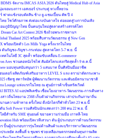
DMS จัดงาน IMCAS ASIA 2026 ดันไทยสู่ Medical Hub of Asia
นุ่มจอมบงการ เอสเธอร์ ประกบคู่ หวงจี้หยวน
ชียร์ ฟาดแช้งรอบตัดสิน ช้าง ยู-แชมเปี้ยน คัพ ปี 4
โชว์ศักยภาพ ส่งต่อแรงบันดาลใจ ต่อยอดสู่วงการบันเทิง
อมภูมิปัญญาไทย ปั้นคนรุ่นใหม่สู่ตลาดสร้างสรรค์โลก
eam Car Art Contest 2026 ชิงถ้วยพระราชทานฯ
Global Thailand 2025 พร้อมสืบสานวัฒนธรรม สู่ New Gen
OX พร้อมเปิดตัว Les Mills Yoga ครั้งแรกในไทย
ดันกัญชง-กัญชา-กระท่อม สู่ตลาดโลก 5-7 พ.ย. นี้
ู เทคโนโลยี 3C สุดล้ำ พร้อมขับเคลื่อน E-commerce
ron Ares ชวนคอหนังไซไฟ สัมผัสโลกแห่งกริดสุดล้ำ 9 ต.ค.นี้
re มอบทุนสนับสนุนกว่า 5 แสนบาท ปั้นศิลปินมืออาชีพ
รีเซนเตอร์ ผลิตภัณฑ์เสริมอาหาร LEVEL S แจง ดราม่าตัดกระเพาะ
2025 เชิดชู สตาร์ทอัพ ผู้พัฒนานวัตกรรม และพันธมิตรนานาชาติ
erra Lounge แห่งแรกในไทย ณ ศูนย์การค้าเซ็นทรัลเวิลด์
 THAI BITES AI แอปพลิเคชัน เชื่อมโยงอาหาร-วัฒนธรรม-การเดินทาง
างสาวถิ่นไทยงาม 2568 เก็บตัวผ่านกิจกรรม เล่าประกันภาษาถิ่น
งตำนานความท้าทาย ครั้งใหม่ ดึงนักไตรกีฬาทั่วโลก 23 พ.ย.นี้
ัน Soft Power รวมศิลปินนักแสดงกว่า 200 คน 22 พ.ย. นี้
ลยีสำหรับ SME หุ่นยนต์ ขยายความร่วมมือ เกาหลี-ไทย
Innovation Hub พร้อมเปิดเวทีเสวนา ดัน ผู้ประกอบการด้านนวัตกรรม
าร ปั้นผู้ประกอบการรุ่นใหม่ด้านสินค้าและบริการทางวัฒนธรรม
ระหยัด ลงพื้นที่ จ.ชุมพร ช่วยเหลือเกษตรกรลดต้นทุนการผลิต
นักเรียนไทยเปิดโลกการศึกษา จากสถาบันการศึกษาชั้นนำ 65 แห่ง