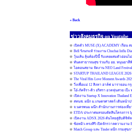
« Back
ข่าวสังคมธุรกิจ on Youtube
เปิดตัว MUSE (X) ACADEMY เรียน สอน 
Bell รังนกแท้ ร่วมงาน Chuchai Influ D
วุ้นเส้น ลุ้นท้องปีนี้ รับเคยผสมตัวอ่อนไ
ทันตสาธารณสุข ร่วมกับ อย. หนุนยาสีฟัน
ไอคอนสยาม จัดงาน NEO Land Festival 
STARTUP THAILAND LEAGUE 2026 รอ
The Viral Hits Love Moment Awards 20
วิ่งเพื่อแม่ 12 สิงหา ฮาล์ฟ มาราธอน ก
โอ๋-ภัคจีรา-ดิว อริสรา อวดหุ่นสวย เ
เปิดงาน Startup X Innovation Thailand
สทนช. ผนึก ม.เกษตรศาสตร์ เดินหน้าปร
จ.นครพนม ผนึก สำนักงานการท่องเที่ยว
ETDA ประกาศผลรอบตัดสินโครงการ Ignite
เปิดงาน ADSX 2026 ดันไทยสู่ฮับดิจิทัลคอ
ซ้อหมิว-ทรงสิริ เปิดจักรวาลความงาม
Match Group และ Tinder ผนึก กรมสุข