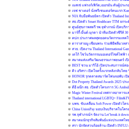
เมสเซ่ แฟรงก์เฟิร์ต,เยอรมัน ดันผู้ปร
เจฟ ชาเตอร์ นั่งพรีเซนเตอร์คนแรก Kam
NIA จับมือพันธมิตร เปิดตัว Thailand 
สธ.เปิดตัว Smart Healthcare TTM ยก
ศูนย์สุขภาพสตรี รพ.จุฬาภรณ์ เปิดบริกา
มาร์กี้-มิ้นต์-มุกดา นำทีมเปิดตัวซีรีส์ 3
คปภ.ประกาศผลสุดยอดนวัตกรรมเทคโนโล
ดาราสายมู-เซียนพระ ร่วมพิธีพลีมวลสาร
สวธ. เปิดงาน Thailand International G
เดโก้ โชว์นวัตกรรมมอเตอร์ไซค์ไฟฟ้า ยก
สมาคมส่งเสริมวัฒนธรรมภาพยนตร์ เปิ
BEST ชวน มาริโอ้ เปิดประสบการณ์ท่องเ
ดิว อริสรา เปิดใจครั้้งแรกหลังกลับไ
HONOR รุกตลาดสมาร์ตโฟนจอพับ เปิด
Dot Property Thailand Awards 2025 ป
ดีอี ผนึก สธ. เปิดตัวโครงการ 5G Amb
Magic Winter Festival เทศกาลอาหารและด
Thailand international LGBTQ+ Film&TV 
บพข. ขับเคลื่อน Soft Power เปิดตัวโ
China UnionPay มอบเงินบริจาคในโครงกา
รพ.จุฬาภรณ์ฯ จัดงาน Let’break it down ร
สมาคมนักธุรกิจสัมพันธ์แห่งประเทศไทย 
สรา นักจัดสวนร้อยล้าน เปิดตัว INFLU-