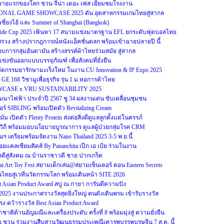
รายแรกของโลก ชวน จีน่า เดอะ เฟส เยี่ยมชมโรงงาน
ONAL GAME SHOWCASE 2025 ดัน อุตสาหกรรมเกมไทยสู่สากล
์เซี่ยงไฮ้ และ Summer of Shanghai (Bangkok)
-Side Cup 2025 เฟ้นหา 17 สนามแข่งมาตรฐาน EFL ยกระดับฟุตบอลไทย
งสรวง สร้างปรากฎการณ์หนังแอ็คชั่นตลก พร้อมเข้าฉายปลายปี นี้
กอบการกลุ่มอันดามัน สร้างสรรค์ผ้าไทยร่วมสมัย สู่สากล
ข่งขันออกแบบบรรจุภัณฑ์ เพื่อสังคมที่ยั่งยืน
ตกรรมยารักษามะเร็งใหม่ ในงาน CU Innovation & IP Expo 2025
GE 168 วิชามูเพื่อธุรกิจ รุ่น 1 ม.หอการค้าไทย
WCASE x VRU SUSTAINABILITY 2025
าไฟฟ้า ประจำปี 2567 ชู 34 ผลงานเด่น ขับเคลื่อนชุมชน
อร์ SIBLING พร้อมเปิดตัว Revitalizing Cream
ม เปิดตัว Plenty Protein ส่งต่อสิ่งดีดูแลลูกตั้งแต่ในครรภ์
วิถี พร้อมมอบนโยบายบูรณาการ ดูแลผู้ป่วยกลุ่มโรค CRM
ตรียมพร้อมจัดงาน Nano Thailand 2025 3-5 พ.ย.นี้
แคลเซียมคิดส์ By Pananchita เป๊ก เอ เป้ย ร่วมในงาน
ิ่งดีสู่สังคม ณ บ้านราชาวดี ชาย ปากเกร็ด
 Art Toy Fest สยามเด็กเล่น@สยามเซ็นเตอร์ ตอน Eastern Secrets
ไทยสู่เวทีนวัตกรรมโลก พร้อมเดินหน้า SITE 2026
Asian Product Award สบู่ ณ กายา การันตีความปัง
s 2025 งานประกาศรางวัลสุดยิ่งใหญ่ คนดังเดินพรม เข้ารับรางวัล
ง คว้ารางวัล Best Asian Product Award
ิด้านอัญมณีและเครื่องประดับ ครั้งที่ 8 พร้อมมุ่งสู่ ความยั่งยืน
ย ชวน ร่วมงานสืบสานวัฒนธรรมประเพณีเคารพบรรพบุรุษจีน 7 ส.ค. นี้