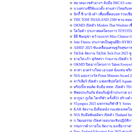
สมาคมเวชสำอางฯ จับมือ IMCAS และ B
บวงสรวงซีรีส์แนวตั้ง ล่ามสาวไทยกับห
นิกกี้ ซี นานิ เต๋า เพื่อนซี้คอบอล ร่วมเ
THE TOM THAILAND 2569 ชวน ทอมไทย 
OKMD เปิดตัว Modern Thai Wisdom เชื่
โตโยต้า ประกาศผลโครงการ TOYOTA Dr
ยียี ชิษณุชา คว้ามงแรก Miss Chinese 
Jetts Fitness ประกาศเป็นศูนย์ฝึก HYR
AIHEF 2025 ขับเคลื่อนเศรษฐกิจสุขภาพ 
TikTok จัดงาน TikTok Tech Fest 2025 ช
ธามไท-เก้า สุภัสสรา ร่วมงาน เปิดตัว T
OKMD ปิดฉากโครงการ Talent Everywhe
ลาล่า อวดร่างใหม่ เอวเอส นั่งแท่น พ
NIA มอบรางวัล Prime Minister Award 
ลาวิเลียร์ เปิดตัว แฟลกชิปสโตร์ Aquat
ทริปเปิ้ล ทอล์ค จับมือ ททท. เปิดตัว
ทิพยประกันภัย ต้อนรับผู้เข้าประกวด น
ลากูน่า ภูเก็ต ไตรกีฬา ครั้งที่31 สร้า
YLympics 2025 มหกรรมกีฬาสี Y Series ด
KAR จัดงาน มีเดียเดย์งานแสดงเทคโนโ
NIA จับมือพันธมิตร เปิดตัว Thailand 
ก.วัฒนธรรม เปิดค่ายอบรมเชิงปฏิบัติก
กรมการค้าภายใน จัดงาน ธงเขียวราคาป
New Zealand Education Fair 2025 ชวน