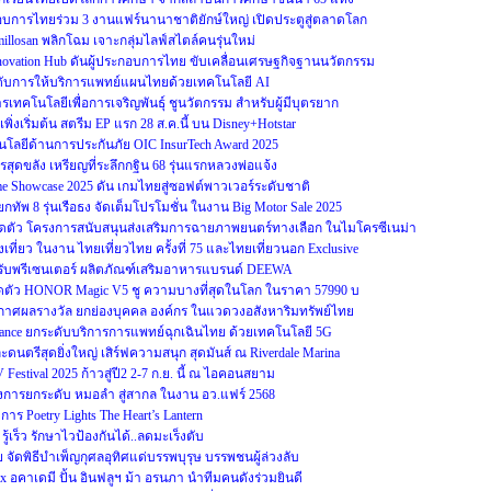
ะกอบการไทยร่วม 3 งานแฟร์นานาชาติยักษ์ใหญ่ เปิดประตูสู่ตลาดโลก
illosan พลิกโฉม เจาะกลุ่มไลฟ์สไตล์คนรุ่นใหม่
Innovation Hub ดันผู้ประกอบการไทย ขับเคลื่อนเศรษฐกิจฐานนวัตกรรม
ระดับการให้บริการแพทย์แผนไทยด้วยเทคโนโลยี AI
รเทคโนโลยีเพื่อการเจริญพันธุ์ ชูนวัตกรรม สำหรับผู้มีบุตรยาก
0 เพิ่งเริ่มต้น สตรีม EP แรก 28 ส.ค.นี้ บน Disney+Hotstar
ยีด้านการประกันภัย OIC InsurTech Award 2025
สุดขลัง เหรียญที่ระลึกกฐิน 68 รุ่นแรกหลวงพ่อแจ้ง
ame Showcase 2025 ดัน เกมไทยสู่ซอฟต์พาวเวอร์ระดับชาติ
ทัพ 8 รุ่นเรือธง จัดเต็มโปรโมชั่น ในงาน Big Motor Sale 2025
ดตัว โครงการสนับสนุนส่งเสริมการฉายภาพยนตร์ทางเลือก ในไมโครซีเนม่า
ที่ยว ในงาน ไทยเที่ยวไทย ครั้งที่ 75 และไทยเที่ยวนอก Exclusive
ทย รับพรีเซนเตอร์ ผลิตภัณฑ์เสริมอาหารแบรนด์ DEEWA
ตัว HONOR Magic V5 ชู ความบางที่สุดในโลก ในราคา 57990 บ
ระกาศผลรางวัล ยกย่องบุคคล องค์กร ในแวดวงอสังหาริมทรัพย์ไทย
ulance ยกระดับบริการการแพทย์ฉุกเฉินไทย ด้วยเทคโนโลยี 5G
นตรีสุดยิ่งใหญ่ เสิร์ฟความสนุก สุดมันส์ ณ Riverdale Marina
Festival 2025 ก้าวสู่ปี2 2-7 ก.ย. นี้ ณ ไอคอนสยาม
ครงการยกระดับ หมอลำ สู่สากล ในงาน อว.แฟร์ 2568
ร Poetry Lights The Heart’s Lantern
ู้เร็ว รักษาไวป้องกันได้..ลดมะเร็งตับ
จัดพิธีบำเพ็ญกุศลอุทิศแด่บรรพบุรุษ บรรพชนผู้ล่วงลับ
x อคาเดมี ปั้น อินฟลูฯ ม้า อรนภา นำทีมคนดังร่วมยินดี