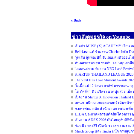
« Back
ข่าวสังคมธุรกิจ on Youtube
เปิดตัว MUSE (X) ACADEMY เรียน สอน 
Bell รังนกแท้ ร่วมงาน Chuchai Influ D
วุ้นเส้น ลุ้นท้องปีนี้ รับเคยผสมตัวอ่อนไ
ทันตสาธารณสุข ร่วมกับ อย. หนุนยาสีฟัน
ไอคอนสยาม จัดงาน NEO Land Festival 
STARTUP THAILAND LEAGUE 2026 รอ
The Viral Hits Love Moment Awards 20
วิ่งเพื่อแม่ 12 สิงหา ฮาล์ฟ มาราธอน ก
โอ๋-ภัคจีรา-ดิว อริสรา อวดหุ่นสวย เ
เปิดงาน Startup X Innovation Thailand
สทนช. ผนึก ม.เกษตรศาสตร์ เดินหน้าปร
จ.นครพนม ผนึก สำนักงานการท่องเที่ยว
ETDA ประกาศผลรอบตัดสินโครงการ Ignite
เปิดงาน ADSX 2026 ดันไทยสู่ฮับดิจิทัลคอ
ซ้อหมิว-ทรงสิริ เปิดจักรวาลความงาม
Match Group และ Tinder ผนึก กรมสุข