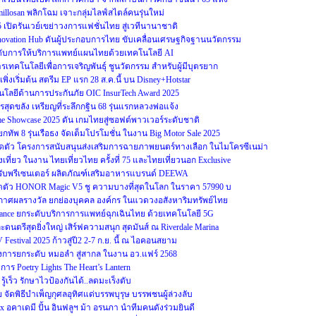
illosan พลิกโฉม เจาะกลุ่มไลฟ์สไตล์คนรุ่นใหม่
25 เปิดรันเวย์เขย่าวงการแฟชั่นไทย สู่เวทีนานาชาติ
Innovation Hub ดันผู้ประกอบการไทย ขับเคลื่อนเศรษฐกิจฐานนวัตกรรม
ระดับการให้บริการแพทย์แผนไทยด้วยเทคโนโลยี AI
รเทคโนโลยีเพื่อการเจริญพันธุ์ ชูนวัตกรรม สำหรับผู้มีบุตรยาก
0 เพิ่งเริ่มต้น สตรีม EP แรก 28 ส.ค.นี้ บน Disney+Hotstar
ยีด้านการประกันภัย OIC InsurTech Award 2025
สุดขลัง เหรียญที่ระลึกกฐิน 68 รุ่นแรกหลวงพ่อแจ้ง
ame Showcase 2025 ดัน เกมไทยสู่ซอฟต์พาวเวอร์ระดับชาติ
ทัพ 8 รุ่นเรือธง จัดเต็มโปรโมชั่น ในงาน Big Motor Sale 2025
ดตัว โครงการสนับสนุนส่งเสริมการฉายภาพยนตร์ทางเลือก ในไมโครซีเนม่า
ที่ยว ในงาน ไทยเที่ยวไทย ครั้งที่ 75 และไทยเที่ยวนอก Exclusive
ทย รับพรีเซนเตอร์ ผลิตภัณฑ์เสริมอาหารแบรนด์ DEEWA
ตัว HONOR Magic V5 ชู ความบางที่สุดในโลก ในราคา 57990 บ
ระกาศผลรางวัล ยกย่องบุคคล องค์กร ในแวดวงอสังหาริมทรัพย์ไทย
ulance ยกระดับบริการการแพทย์ฉุกเฉินไทย ด้วยเทคโนโลยี 5G
นตรีสุดยิ่งใหญ่ เสิร์ฟความสนุก สุดมันส์ ณ Riverdale Marina
Festival 2025 ก้าวสู่ปี2 2-7 ก.ย. นี้ ณ ไอคอนสยาม
ครงการยกระดับ หมอลำ สู่สากล ในงาน อว.แฟร์ 2568
ร Poetry Lights The Heart’s Lantern
ู้เร็ว รักษาไวป้องกันได้..ลดมะเร็งตับ
จัดพิธีบำเพ็ญกุศลอุทิศแด่บรรพบุรุษ บรรพชนผู้ล่วงลับ
x อคาเดมี ปั้น อินฟลูฯ ม้า อรนภา นำทีมคนดังร่วมยินดี