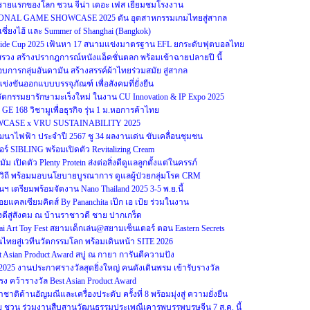
รายแรกของโลก ชวน จีน่า เดอะ เฟส เยี่ยมชมโรงงาน
ONAL GAME SHOWCASE 2025 ดัน อุตสาหกรรมเกมไทยสู่สากล
์เซี่ยงไฮ้ และ Summer of Shanghai (Bangkok)
-Side Cup 2025 เฟ้นหา 17 สนามแข่งมาตรฐาน EFL ยกระดับฟุตบอลไทย
งสรวง สร้างปรากฎการณ์หนังแอ็คชั่นตลก พร้อมเข้าฉายปลายปี นี้
กอบการกลุ่มอันดามัน สร้างสรรค์ผ้าไทยร่วมสมัย สู่สากล
ข่งขันออกแบบบรรจุภัณฑ์ เพื่อสังคมที่ยั่งยืน
ตกรรมยารักษามะเร็งใหม่ ในงาน CU Innovation & IP Expo 2025
GE 168 วิชามูเพื่อธุรกิจ รุ่น 1 ม.หอการค้าไทย
WCASE x VRU SUSTAINABILITY 2025
าไฟฟ้า ประจำปี 2567 ชู 34 ผลงานเด่น ขับเคลื่อนชุมชน
อร์ SIBLING พร้อมเปิดตัว Revitalizing Cream
ม เปิดตัว Plenty Protein ส่งต่อสิ่งดีดูแลลูกตั้งแต่ในครรภ์
วิถี พร้อมมอบนโยบายบูรณาการ ดูแลผู้ป่วยกลุ่มโรค CRM
ตรียมพร้อมจัดงาน Nano Thailand 2025 3-5 พ.ย.นี้
แคลเซียมคิดส์ By Pananchita เป๊ก เอ เป้ย ร่วมในงาน
ิ่งดีสู่สังคม ณ บ้านราชาวดี ชาย ปากเกร็ด
 Art Toy Fest สยามเด็กเล่น@สยามเซ็นเตอร์ ตอน Eastern Secrets
ไทยสู่เวทีนวัตกรรมโลก พร้อมเดินหน้า SITE 2026
Asian Product Award สบู่ ณ กายา การันตีความปัง
s 2025 งานประกาศรางวัลสุดยิ่งใหญ่ คนดังเดินพรม เข้ารับรางวัล
ง คว้ารางวัล Best Asian Product Award
ิด้านอัญมณีและเครื่องประดับ ครั้งที่ 8 พร้อมมุ่งสู่ ความยั่งยืน
ย ชวน ร่วมงานสืบสานวัฒนธรรมประเพณีเคารพบรรพบุรุษจีน 7 ส.ค. นี้