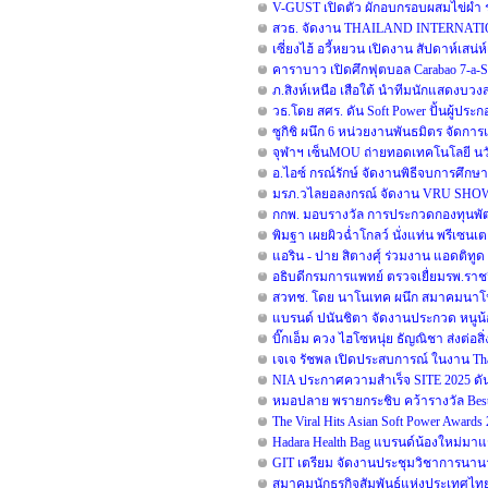
V-GUST เปิดตัว ผักอบกรอบผสมไข่ผำ 
สวธ. จัดงาน THAILAND INTERNATI
เซี่ยงไฮ้ อวี้หยวน เปิดงาน สัปดาห์เสน่ห
คาราบาว เปิดศึกฟุตบอล Carabao 7-a
ภ.สิงห์เหนือ เสือใต้ นำทีมนักแสดงบว
วธ.โดย สศร. ดัน Soft Power ปั้นผู้ประ
ซูกิชิ ผนึก 6 หน่วยงานพันธมิตร จัดการแ
จุฬาฯ เซ็นMOU ถ่ายทอดเทคโนโลยี นวั
อ.ไอซ์ กรณ์รักษ์ จัดงานพิธีจบการศึกษา 
มรภ.วไลยอลงกรณ์ จัดงาน VRU SHO
กกพ. มอบรางวัล การประกวดกองทุนพัฒน
พิมฐา เผยผิวฉ่ำโกลว์ นั่งแท่น พรีเซนเต
แอริน - ปาย สิตางศุ์ ร่วมงาน แอดติทูด มั
อธิบดีกรมการแพทย์ ตรวจเยื่ยมรพ.ราช
สวทช. โดย นาโนเทค ผนึก สมาคมนาโนฯ เ
แบรนด์ ปนันชิตา จัดงานประกวด หนูน้อย
บิ๊กเอ็ม ควง ไฮโซหนุ่ย ธัญณิชา ส่งต่อส
เจเจ รัชพล เปิดประสบการณ์ ในงาน Thai
NIA ประกาศความสำเร็จ SITE 2025 ดัน
หมอปลาย พรายกระชิบ คว้ารางวัล Best 
The Viral Hits Asian Soft Power Award
Hadara Health Bag แบรนด์น้องใหม่มาแร
GIT เตรียม จัดงานประชุมวิชาการนานาชาต
สมาคมนักธุรกิจสัมพันธ์แห่งประเทศไท