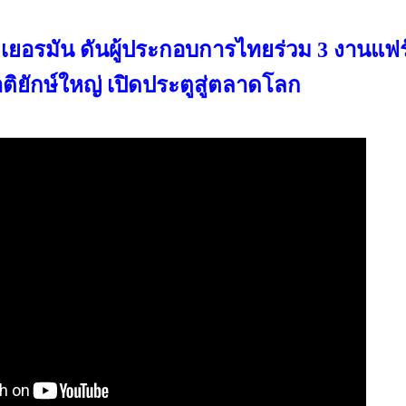
ต,เยอรมัน ดันผู้ประกอบการไทยร่วม 3 งานแฟร
ิยักษ์ใหญ่ เปิดประตูสู่ตลาดโลก