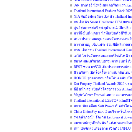
เจฟ ชาเตอร์ นั่งพรีเซนเตอร์คนแรก Kam
Thailand International Fashion Week 20
NIA จับมือพันธมิตร เปิดตัว Thailand 
สธ.เปิดตัว Smart Healthcare TTM ยก
ศูนย์สุขภาพสตรี รพ.จุฬาภรณ์ เปิดบริกา
มาร์กี้-มิ้นต์-มุกดา นำทีมเปิดตัวซีรีส์ 3
คปภ.ประกาศผลสุดยอดนวัตกรรมเทคโนโล
ดาราสายมู-เซียนพระ ร่วมพิธีพลีมวลสาร
สวธ. เปิดงาน Thailand International G
เดโก้ โชว์นวัตกรรมมอเตอร์ไซค์ไฟฟ้า ยก
สมาคมส่งเสริมวัฒนธรรมภาพยนตร์ เปิ
BEST ชวน มาริโอ้ เปิดประสบการณ์ท่องเ
ดิว อริสรา เปิดใจครั้้งแรกหลังกลับไ
HONOR รุกตลาดสมาร์ตโฟนจอพับ เปิด
Dot Property Thailand Awards 2025 ป
ดีอี ผนึก สธ. เปิดตัวโครงการ 5G Amb
Magic Winter Festival เทศกาลอาหารและด
Thailand international LGBTQ+ Film&TV 
บพข. ขับเคลื่อน Soft Power เปิดตัวโ
China UnionPay มอบเงินบริจาคในโครงกา
รพ.จุฬาภรณ์ฯ จัดงาน Let’break it down ร
สมาคมนักธุรกิจสัมพันธ์แห่งประเทศไทย 
สรา นักจัดสวนร้อยล้าน เปิดตัว INFLU-