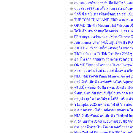
สมาคมเวชสำอางฯ จับมือ IMCAS และ B
บวงสรวงซีรีส์แนวตั้ง ล่ามสาวไทยกับห
นิกกี้ ซี นานิ เต๋า เพื่อนซี้คอบอล ร่วมเ
THE TOM THAILAND 2569 ชวน ทอมไทย 
OKMD เปิดตัว Modern Thai Wisdom เชื่
โตโยต้า ประกาศผลโครงการ TOYOTA Dr
ยียี ชิษณุชา คว้ามงแรก Miss Chinese 
Jetts Fitness ประกาศเป็นศูนย์ฝึก HYR
AIHEF 2025 ขับเคลื่อนเศรษฐกิจสุขภาพ 
TikTok จัดงาน TikTok Tech Fest 2025 ช
ธามไท-เก้า สุภัสสรา ร่วมงาน เปิดตัว T
OKMD ปิดฉากโครงการ Talent Everywhe
ลาล่า อวดร่างใหม่ เอวเอส นั่งแท่น พ
NIA มอบรางวัล Prime Minister Award 
ลาวิเลียร์ เปิดตัว แฟลกชิปสโตร์ Aquat
ทริปเปิ้ล ทอล์ค จับมือ ททท. เปิดตัว
ทิพยประกันภัย ต้อนรับผู้เข้าประกวด น
ลากูน่า ภูเก็ต ไตรกีฬา ครั้งที่31 สร้า
YLympics 2025 มหกรรมกีฬาสี Y Series ด
KAR จัดงาน มีเดียเดย์งานแสดงเทคโนโ
NIA จับมือพันธมิตร เปิดตัว Thailand 
ก.วัฒนธรรม เปิดค่ายอบรมเชิงปฏิบัติก
กรมการค้าภายใน จัดงาน ธงเขียวราคาป
New Zealand Education Fair 2025 ชวน