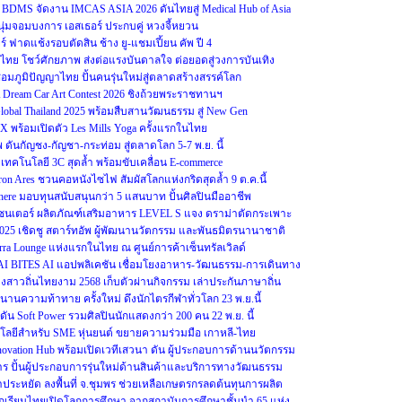
DMS จัดงาน IMCAS ASIA 2026 ดันไทยสู่ Medical Hub of Asia
นุ่มจอมบงการ เอสเธอร์ ประกบคู่ หวงจี้หยวน
ชียร์ ฟาดแช้งรอบตัดสิน ช้าง ยู-แชมเปี้ยน คัพ ปี 4
โชว์ศักยภาพ ส่งต่อแรงบันดาลใจ ต่อยอดสู่วงการบันเทิง
อมภูมิปัญญาไทย ปั้นคนรุ่นใหม่สู่ตลาดสร้างสรรค์โลก
eam Car Art Contest 2026 ชิงถ้วยพระราชทานฯ
Global Thailand 2025 พร้อมสืบสานวัฒนธรรม สู่ New Gen
OX พร้อมเปิดตัว Les Mills Yoga ครั้งแรกในไทย
ดันกัญชง-กัญชา-กระท่อม สู่ตลาดโลก 5-7 พ.ย. นี้
ู เทคโนโลยี 3C สุดล้ำ พร้อมขับเคลื่อน E-commerce
ron Ares ชวนคอหนังไซไฟ สัมผัสโลกแห่งกริดสุดล้ำ 9 ต.ค.นี้
re มอบทุนสนับสนุนกว่า 5 แสนบาท ปั้นศิลปินมืออาชีพ
รีเซนเตอร์ ผลิตภัณฑ์เสริมอาหาร LEVEL S แจง ดราม่าตัดกระเพาะ
2025 เชิดชู สตาร์ทอัพ ผู้พัฒนานวัตกรรม และพันธมิตรนานาชาติ
erra Lounge แห่งแรกในไทย ณ ศูนย์การค้าเซ็นทรัลเวิลด์
 THAI BITES AI แอปพลิเคชัน เชื่อมโยงอาหาร-วัฒนธรรม-การเดินทาง
างสาวถิ่นไทยงาม 2568 เก็บตัวผ่านกิจกรรม เล่าประกันภาษาถิ่น
งตำนานความท้าทาย ครั้งใหม่ ดึงนักไตรกีฬาทั่วโลก 23 พ.ย.นี้
ัน Soft Power รวมศิลปินนักแสดงกว่า 200 คน 22 พ.ย. นี้
ลยีสำหรับ SME หุ่นยนต์ ขยายความร่วมมือ เกาหลี-ไทย
Innovation Hub พร้อมเปิดเวทีเสวนา ดัน ผู้ประกอบการด้านนวัตกรรม
าร ปั้นผู้ประกอบการรุ่นใหม่ด้านสินค้าและบริการทางวัฒนธรรม
ระหยัด ลงพื้นที่ จ.ชุมพร ช่วยเหลือเกษตรกรลดต้นทุนการผลิต
นักเรียนไทยเปิดโลกการศึกษา จากสถาบันการศึกษาชั้นนำ 65 แห่ง