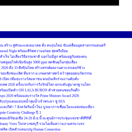
สร้าง สู่ทักษะแห่งอนาคต ดึง คนรุ่นใหม่ ขับเคลื่อนอุตสาหกรรมดนตรี
iamond Night พร้อมเสิร์ฟความอร่อย สุดพรีเมียม
ม่สำเร็จ ไม่เสี่ยงวิธีธรรมชาติ บอกไม่มีลูก พร้อมอยู่กันสองคน
ฟลูออไรด์เข้มข้นสูง 5000 ppm ลดฟันผุในกลุ่มเสี่ยง
2026 ดึง 33 ศิลปินไทย สร้างสรรค์ผลงานคาแรกเตอร์ช้าง
บชิงชนะเลิศ ทีมจาก ม.เกษตรศาสตร์ คว้าสุดยอดนวัตกรรม
26 เปิดเวทีมอบรางวัลมหาชน คนบันเทิงร่วมงานคับคั่ง
รุงเทพ 2026 ครั้งแรกกับการวิ่งรักษ์โลก ยกระดับสู่มาตรฐานโลก
ป๊ะ พร้อมเปิดตัว OH LALA BURON ตัวช่วยคนชอบกินดึก
 Expo 2026 พร้อมมอบรางวัล Prime Minister Award 2026
ับปรุงแผนแม่บทน้ำลุ่มน้ำเจ้าพระยา ชู SEA
และกีฬา 7 จังหวัดริมน้ำโขง บูรณาการเชื่อมโยงแหล่งท่องเที่ยว
 Creativity Challenge ปี 3
มเมิร์ซเอเชีย 24-26 มิ.ย.นี้ ณ ศูนย์การประชุมแห่งชาติสิริกิติ์
 Beauty Veres ใจกลางชลบุรี รวมไอเท็มความงามครบวงจร
ภาพจิต เปิดตัวแคมเปญ Human Connection