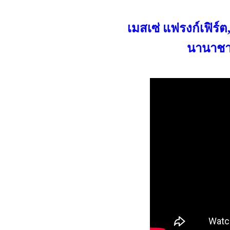
เมสเซ่ แฟรงก์เฟิร์
นานาชาต