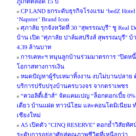
ภูเก็ตตลอด 15 ปี
CP LAND ยกระดับธุรกิจโรงแรม ‘bedZ Hotel’ ช
‘Napster’ Brand Icon
ศุภาลัย รุกจังหวัดที่ 30 "สุพรรณบุรี" ชู Rea
บ้าน เปิด "ศุภาลัย ปาล์มสปริงส์ สุพรรณบุรี" บ้า
4.39 ล้านบาท
การเคหะฯ หนุนลูกบ้านร่วมมาตรการ "ปิดหนี้ไ
โอกาสทางการเงิน
หมดปัญหาผู้รับเหมาทิ้งงาน งบไม่บานปลาย ด
บริการปรับปรุงบ้านครบวงจร จากตราเพชร
“ควอลิตี้เฮ้าส์” จัดแคมเปญ “ล็อกดอกเบี้ย 0
เดี่ยว บ้านแฝด ทาวน์โฮม และคอนโดมิเนียม 
เชียงใหม่
A5 เปิดตัว "CINQ RESERVE" ตอกย้ำวิสัยทัศน์
ระดับการอยู่อาศัยสู่คุณภาพชีวิตที่เหนือกว่า