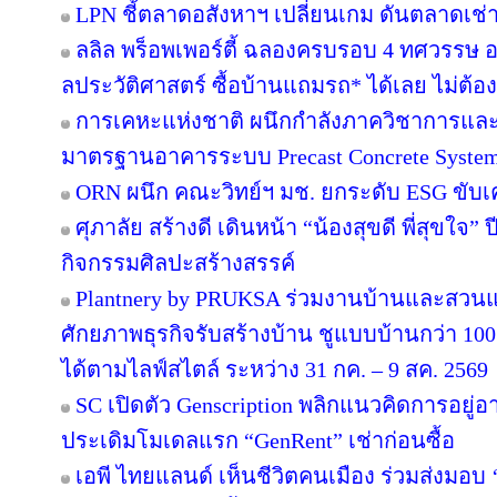
LPN ชี้ตลาดอสังหาฯ เปลี่ยนเกม ดันตลาดเช่า
ลลิล พร็อพเพอร์ตี้ ฉลองครบรอบ 4 ทศวรรษ อย
ลประวัติศาสตร์ ซื้อบ้านแถมรถ* ได้เลย ไม่ต้อง
การเคหะแห่งชาติ ผนึกกำลังภาควิชาการและ
มาตรฐานอาคารระบบ Precast Concrete Syste
ORN ผนึก คณะวิทย์ฯ มช. ยกระดับ ESG ขับเคล
ศุภาลัย สร้างดี เดินหน้า “น้องสุขดี พี่สุขใจ”
กิจกรรมศิลปะสร้างสรรค์
Plantnery by PRUKSA ร่วมงานบ้านและสวนแฟ
ศักยภาพธุรกิจรับสร้างบ้าน ชูแบบบ้านกว่า 100 
ได้ตามไลฟ์สไตล์ ระหว่าง 31 กค. – 9 สค. 2569
SC เปิดตัว Genscription พลิกแนวคิดการอยู่
ประเดิมโมเดลแรก “GenRent” เช่าก่อนซื้อ
เอพี ไทยแลนด์ เห็นชีวิตคนเมือง ร่วมส่งมอบ ‘เก