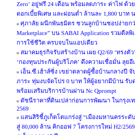
Zero’ อยู่ฟรี 24 เดือน พร้อมลดภาระ ค่าไฟ ด้ว
ดอกเบี้ยพิเศษ และผ่อนต่ำ ล้านละ 1,800 บาท 
ศุภาลัย ผนึกพันธมิตร ชวนลูกบ้านชอปง่ายกว่า
Marketplace” บน SABAI Application รวมดีลพิ
การใช้ชีวิต ครบจบในแอปเดียว
สมาคมธุรกิจรับสร้างบ้าน เผย Q2/69 ‘ทรงตัว
‘กองทุนประกันผู้บริโภค’ ดึงความเชื่อมั่น ลุยอ
เอ็น.ซี.เฮ้าส์ซิ่ง เขย่าตลาดผู้ซื้อบ้านกลางป
ภาระ ทุ่มงบจัดโปร 0 บาท ให้ผู้อยากมีบ้าน รับ
พร้อมเสริมบริการบ้านผ่าน Nc Qprompt
ดัชนีราคาที่ดินเปล่าก่อนการพัฒนา ในกรุงเ
2569
แสนสิริชี้ภูเก็ตโตแกร่งสู่ “เมืองมหานครระ
สู่ 80,000 ล้าน คิกออฟ 7 โครงการใหม่ H2/2569