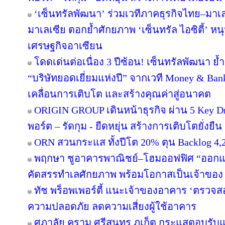
‘เซ็นทรัลพัฒนา’ ร่วมเวทีภาคธุรกิจไทย–มา
มาเลเซีย ตอกย้ำศักยภาพ ‘เซ็นทรัล ไอซิตี้’ 
เศรษฐกิจอาเซียน
โดดเด่นต่อเนื่อง 3 ปีซ้อน! เซ็นทรัลพัฒนา ย้
“บริษัทยอดเยี่ยมแห่งปี” จากเวที Money & Ban
เคลื่อนการเติบโต และสร้างคุณค่าสู่อนาคต
ORIGIN GROUP เดินหน้าธุรกิจ ผ่าน 5 Key Dr
พอร์ต – รัดกุม - ยืดหยุ่น สร้างการเติบโตยั่งยืน
ORN สวนกระแส ทั้งปีโต 20% ตุน Backlog 4,2
พฤกษา ชูอาคารพาณิชย์–โฮมออฟฟิศ “ออกแบบเพ
คัดสรรทำเลศักยภาพ พร้อมโอกาสเป็นเจ้าของ
ทัช พร็อพเพอร์ตี้ แนะเจ้าของอาคาร ‘ตรว
ความปลอดภัย ลดความเสี่ยงผู้ใช้อาคาร
ศุภาลัย คราม ศรีสุนทร ภูเก็ต กระแสตอบรับ