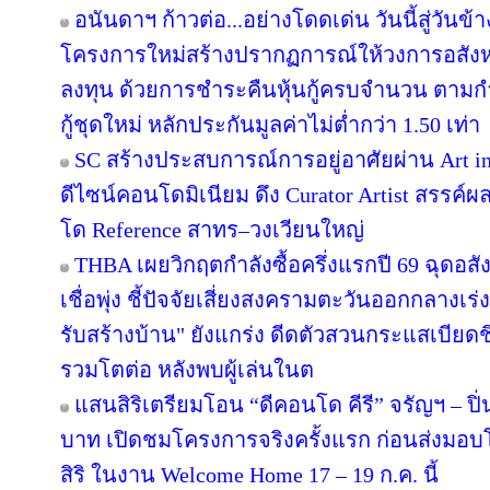
อนันดาฯ ก้าวต่อ...อย่างโดดเด่น วันนี้สู่วันข
โครงการใหม่สร้างปรากฏการณ์ให้วงการอสังห
ลงทุน ด้วยการชำระคืนหุ้นกู้ครบจำนวน ตาม
กู้ชุดใหม่ หลักประกันมูลค่าไม่ต่ำกว่า 1.50 เท่า
SC สร้างประสบการณ์การอยู่อาศัยผ่าน Art in
ดีไซน์คอนโดมิเนียม ดึง Curator Artist สรรค
โด Reference สาทร–วงเวียนใหญ่
THBA เผยวิกฤตกำลังซื้อครึ่งแรกปี 69 ฉุดอสั
เชื่อพุ่ง ชี้ปัจจัยเสี่ยงสงครามตะวันออกกลางเ
รับสร้างบ้าน" ยังแกร่ง ดีดตัวสวนกระแสเบียดชิ
รวมโตต่อ หลังพบผู้เล่นในต
แสนสิริเตรียมโอน “ดีคอนโด คีรี” จรัญฯ – ปิ่
บาท เปิดชมโครงการจริงครั้งแรก ก่อนส่ง
สิริ ในงาน Welcome Home 17 – 19 ก.ค. นี้