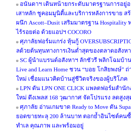
อนันดาฯ เดินหน้ายกระดับมาตรฐานการอยู่
เสาหลัก ชูคอมมูนิตี้และบริการหลังการขาย สร
ผนึก Ascott–Dusit เสริมมาตรฐาน Hospitalit
ไร้รอยต่อ ด้วยแอปฯ COCORO
ศุภาลัยฟอร์มแกร่ง หุ้นกู้ OVERSUBSCRIPTION
ลด้วยต้นทุนทางการเงินต่ำสุดของตลาดอสังห
SC ผู้นำแบรนด์อสังหาฯ ลักชัวรี พลิกโฉมบ้านเ
Live and Learn Home ชวน “บอย โกสิยพงษ์” ถ่า
ใหม่ เชื่อมแนวคิดบ้านสู่ชีวิตจริงของผู้บริโภค
LPN ดัน LPN ONE CLICK แพลตฟอร์มสำนักง
ใหม่ ดึงเพลส 168 วุฒากาศ จัดโปรแรง ลดสูงสุ
ศุภาลัย อ่านเกมขาด Ready to Move ดัน Supa
ยอดขายทะลุ 200 ล้านบาท ตอกย้ำอินไซต์คนซื้อย
ทำเล คุณภาพ และพร้อมอยู่