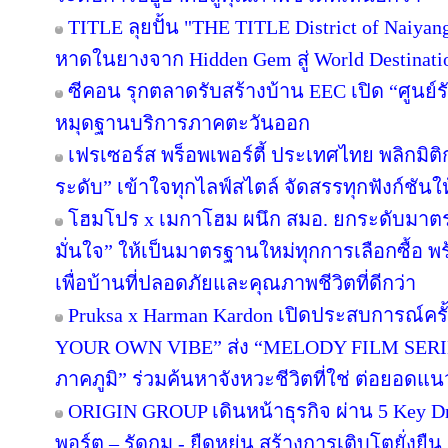
TITLE ลุยปั้น "THE TITLE District of Naiyan
หาดในยางจาก Hidden Gem สู่ World Destinati
ซีคอน รุกตลาดรับสร้างบ้าน EEC เปิด “ศูนย์
หมุดฐานบริการภาคตะวันออก
เฟรเซอร์ส พร็อพเพอร์ตี้ ประเทศไทย พลิกมิติก
ระดับ” เข้าใจทุกไลฟ์สไตล์ จัดสรรทุกฟังก์ชันใ
โฮมโปร x เมกาโฮม ผนึก สมอ. ยกระดับมาตร
มั่นใจ” ให้เป็นมาตรฐานใหม่ทุกการเลือกซื้อ 
เพื่อบ้านที่ปลอดภัยและคุณภาพชีวิตที่ดีกว่า
Pruksa x Harman Kardon เปิดประสบการณ์คร
YOUR OWN VIBE” ส่ง “MELODY FILM SERIE
ภาคภูมิ” ร่วมค้นหาจังหวะชีวิตที่ใช่ ต่อยอดแนวคิด
ORIGIN GROUP เดินหน้าธุรกิจ ผ่าน 5 Key Dr
พอร์ต – รัดกุม - ยืดหยุ่น สร้างการเติบโตยั่งยืน