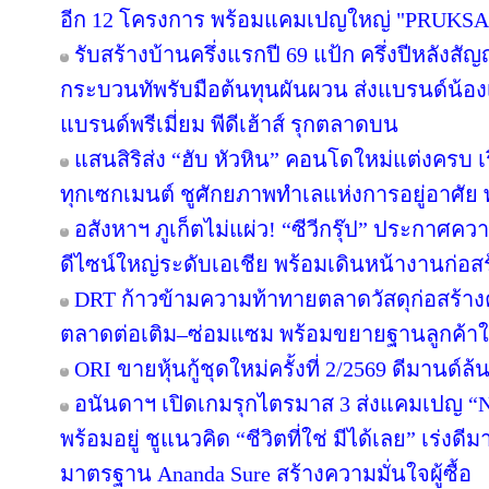
อีก 12 โครงการ พร้อมแคมเปญใหญ่ "PRUKS
รับสร้างบ้านครึ่งแรกปี 69 แป้ก ครึ่งปีหลังสัญ
กระบวนทัพรับมือต้นทุนผันผวน ส่งแบรนด์น้อง
แบรนด์พรีเมี่ยม พีดีเฮ้าส์ รุกตลาดบน
แสนสิริส่ง “ฮับ หัวหิน” คอนโดใหม่แต่งครบ เร
ทุกเซกเมนต์ ชูศักยภาพทำเลแห่งการอยู่อาศัย
อสังหาฯ ภูเก็ตไม่แผ่ว! “ซีวีกรุ๊ป” ประกาศค
ดีไซน์ใหญ่ระดับเอเชีย พร้อมเดินหน้างานก่อสร
DRT ก้าวข้ามความท้าทายตลาดวัสดุก่อสร้างครึ
ตลาดต่อเติม–ซ่อมแซม พร้อมขยายฐานลูกค้าใ
ORI ขายหุ้นกู้ชุดใหม่ครั้งที่ 2/2569 ดีมานด์ล
อนันดาฯ เปิดเกมรุกไตรมาส 3 ส่งแคมเปญ 
พร้อมอยู่ ชูแนวคิด “ชีวิตที่ใช่ มีได้เลย” เร่
มาตรฐาน Ananda Sure สร้างความมั่นใจผู้ซื้อ