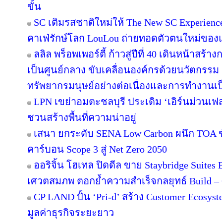
ขั้น
SC เติมรสชาติใหม่ให้ The New SC Experien
คาเฟ่รักษ์โลก LouLou ถ่ายทอดตัวตนใหม่ของแ
ลลิล พร็อพเพอร์ตี้ ก้าวสู่ปีที่ 40 เดินหน้าสร้า
เป็นศูนย์กลาง ขับเคลื่อนองค์กรด้วยนวัตกรร
ทรัพยากรมนุษย์อย่างต่อเนื่องและการทำงานเป
LPN เขย่าอมตะชลบุรี ประเดิม ‘เอิร์นม่วนเฟส’
ชวนสร้างพื้นที่ความน่าอยู่
เสนา ยกระดับ SENA Low Carbon ผนึก TOA ขั
คาร์บอน Scope 3 สู่ Net Zero 2050
ออริจิ้น โฮเทล ปิดดีล ขาย Staybridge Suite
เศวตสมภพ ตอกย้ำความสำเร็จกลยุทธ์ Build – O
CP LAND ปั้น ‘Pri-d’ สร้าง Customer Ecosys
มูลค่าธุรกิจระยะยาว