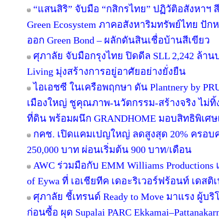
“แสนสิริ” จับมือ “กสิกรไทย” ปฏิวัติอสังหาฯ 
Green Ecosystem ภาคอสังหาริมทรัพย์ไทย ปักห
ออก Green Bond – ผลักดันสินเชื่อบ้านสีเขียว
ศุภาลัย จับมือกรุงไทย ปิดดีล SLL 2,242 ล้า
Living มุ่งสร้างการอยู่อาศัยอย่างยั่งยืน
ไอเอชซี ในเครือพฤกษา ดัน Plantnery by PRU
เมืองใหญ่ ชูคุณภาพ-นวัตกรรม-สร้างจริง ไม่ทิ
ที่ดิน พร้อมผนึก GRANDHOME มอบสิทธิพิเศษ
กคช. เปิดแคมเปญใหญ่ ลดสูงสุด 20% ครอบคล
250,000 บาท ผ่อนเริ่มต้น 900 บาท/เดือน
AWC ร่วมมือกับ EMM Williams Productions เต
of Eywa ที่ เอเชียทีค เดอะริเวอร์ฟร้อนท์ เดสติเ
ศุภาลัย ชี้เทรนด์ Ready to Move มาแรง ผู้บร
ก่อนซื้อ ผุด Supalai PARC Ekkamai–Pattanaka