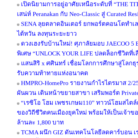
เปิดนิยามการอยู่อาศัยเหนือระดับที่ “THE T
เสน่ห์ Peranakan กับ Neo-Classic สู่ Curated 
SENA ลุยตลาดอินเตอร์ ยกพอร์ตคอนโดทำเล
ไต้หวัน ลงทุนระยะยาว
ดวงเฮงรับบ้านใหม่! ศุภาลัยมอบ JAECOO 5 E
พิเศษ “UNLOCK YOUR LIFE ปลดล็อกชีวิตที่เล
แสนสิริ x ศศินทร์ เชื่อมโลกการศึกษาสู่โลกธุร
รับความท้าทายแห่งอนาคต
HMPRO-HomePro รายงานกำไรไตรมาส 2/256
ผันผวน เดินหน้าขยายสาขา เสริมพอร์ต Private B
“เรซิโอ โฮม เพชรเกษม110” ทาวน์โฮมสไตล์ญี
ของวิถีชีวิตคนเมืองยุคใหม่ พร้อมให้เป็นเจ้าของ
ล้านละ 1,800 บาท
TCMA ผนึก GIZ ดันเทคโนโลยีลดคาร์บอน เร่ง