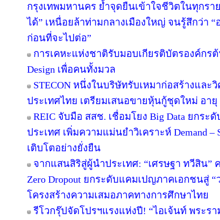
กรุงเทพมหานคร ย้ำจุดยืนเข้าใจชีวิตในทุกรายละเ
ได้” เหนื่อยล้าท่ามกลางเมืองใหญ่ จนรู้สึกว่า “อ
ก่อนที่จะไปต่อ”
การเคหะแห่งชาติรับมอบเกียรติบัตรองค์กรต้
Design เพื่อคนทั้งมวล
STECON หนึ่งในบริษัทรับเหมาก่อสร้างและ
ประเทศไทย เตรียมเสนอขายหุ้นกู้ชุดใหม่ อายุ 3
REIC จับมือ สสช. เชื่อมโยง Big Data ยกระด
ประเทศ เพิ่มความแม่นยำวิเคราะห์ Demand – S
เติบโตอย่างยั่งยืน
จากแสนสิริสู่ผู้นำประเทศ: “เศรษฐา ทวีสิน” ค
Zero Dropout ยกระดับแคมเปญภาคเอกชนสู่ “
โครงสร้างความเสมอภาคทางการศึกษาไทย
รีโวกรุ๊ปจัดโปรฯแรงแห่งปี! “ไอเจ้นท์ พระร