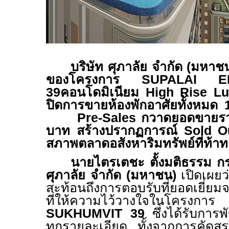
บริษัท ศุภาลัย จำกัด (มหา
ของโครงการ
SUPALAI E
39
คอนโดมิเนียม
High Rise L
ปิดการขายห้องพักอาศัยทั้งหมด
Pre-Sales
กวาดยอดขายรว
บาท สร้างปรากฏการณ์
Sold 
สภาพตลาดอสังหาริมทรัพย์ที่ท้า
นายไตรเตชะ ตั้งมติธรรม กร
ศุภาลัย จำกัด (มหาชน)
เปิดเผยว
สะท้อนถึงการตอบรับที่ยอดเยี่ยม
ที่ให้ความไว้วางใจในโครงก
SUKHUMVIT 39
ซึ่งได้รับกา
ทุกรายละเอียด ทั้งจากการคัด