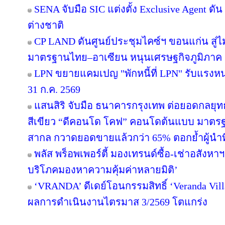
SENA จับมือ SIC แต่งตั้ง Exclusive Agent ดั
ต่างชาติ
CP LAND ดันศูนย์ประชุมไคซ์ฯ ขอนแก่น สู่ไม
มาตรฐานไทย–อาเซียน หนุนเศรษฐกิจภูมิภาค
LPN ขยายแคมเปญ "พักหนี้ที่ LPN" รับแรงหน
31 ก.ค. 2569
แสนสิริ จับมือ ธนาคารกรุงเทพ ต่อยอดกลยุทธ์คว
สีเขียว “ดีคอนโด โคฟ” คอนโดต้นแบบ มาตร
สากล กวาดยอดขายแล้วกว่า 65% ตอกย้ำผู้นำที่ไ
พลัส พร็อพเพอร์ตี้ มองเทรนด์ซื้อ-เช่าอสังหาฯ 
บริโภคมองหาความคุ้มค่าหลายมิติ’
‘VRANDA’ ดีเดย์โอนกรรมสิทธิ์ ‘Veranda Villas
ผลการดำเนินงานไตรมาส 3/2569 โตแกร่ง