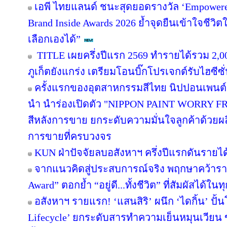
เอพี ไทยแลนด์ ชนะสุดยอดรางวัล ‘Empowered
Brand Inside Awards 2026 ย้ำจุดยืนเข้าใจชีวิตใน
เลือกเองได้”
TITLE เผยครึ่งปีแรก 2569 ทำรายได้รวม 2,0
ภูเก็ตยังแกร่ง เตรียมโอนบิ๊กโปรเจกต์รับไฮซีซ
ครั้งแรกของอุตสาหกรรมสีไทย นิปปอนเพนต์ผน
นำ นำร่องเปิดตัว "NIPPON PAINT WORRY F
สีหลังการขาย ยกระดับความมั่นใจลูกค้าด้วย
การขายที่ครบวงจร
KUN ฝ่าปัจจัยลบอสังหาฯ ครึ่งปีแรกดันรายไ
จากแนวคิดสู่ประสบการณ์จริง พฤกษาคว้ารางว
Award” ตอกย้ำ “อยู่ดี...ทั้งชีวิต” ที่สัมผัสได้ในท
อสังหาฯ รายแรก! ‘แสนสิริ’ ผนึก ‘ไดกิ้น’ ปั้
Lifecycle’ ยกระดับสารทำความเย็นหมุนเวียน ขั