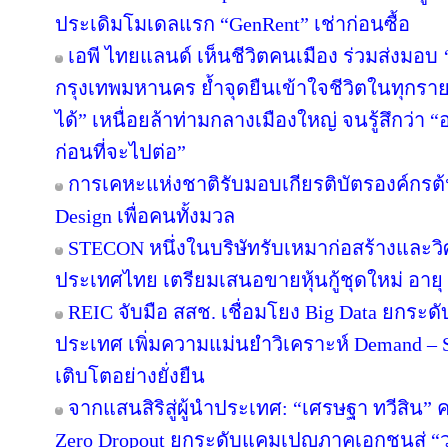
ประเดิมโมเดลแรก “GenRent” เช่าก่อนซื้อ
เอพี ไทยแลนด์ เห็นชีวิตคนเมือง ร่วมส่งมอบ ‘เก
กรุงเทพมหานคร ย้ำจุดยืนเข้าใจชีวิตในทุกรายละเ
ได้” เหนื่อยล้าท่ามกลางเมืองใหญ่ จนรู้สึกว่า “อ
ก่อนที่จะไปต่อ”
การเคหะแห่งชาติรับมอบเกียรติบัตรองค์กรต้
Design เพื่อคนทั้งมวล
STECON หนึ่งในบริษัทรับเหมาก่อสร้างและ
ประเทศไทย เตรียมเสนอขายหุ้นกู้ชุดใหม่ อายุ 3
REIC จับมือ สสช. เชื่อมโยง Big Data ยกระด
ประเทศ เพิ่มความแม่นยำวิเคราะห์ Demand – S
เติบโตอย่างยั่งยืน
จากแสนสิริสู่ผู้นำประเทศ: “เศรษฐา ทวีสิน” ค
Zero Dropout ยกระดับแคมเปญภาคเอกชนสู่ “