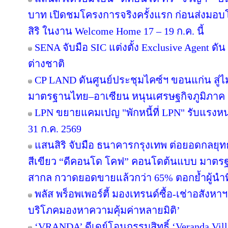
บาท เปิดชมโครงการจริงครั้งแรก ก่อนส่ง
สิริ ในงาน Welcome Home 17 – 19 ก.ค. นี้
SENA จับมือ SIC แต่งตั้ง Exclusive Agent ดั
ต่างชาติ
CP LAND ดันศูนย์ประชุมไคซ์ฯ ขอนแก่น สู่ไม
มาตรฐานไทย–อาเซียน หนุนเศรษฐกิจภูมิภาค
LPN ขยายแคมเปญ "พักหนี้ที่ LPN" รับแรงหน
31 ก.ค. 2569
แสนสิริ จับมือ ธนาคารกรุงเทพ ต่อยอดกลยุทธ์คว
สีเขียว “ดีคอนโด โคฟ” คอนโดต้นแบบ มาตร
สากล กวาดยอดขายแล้วกว่า 65% ตอกย้ำผู้นำที่ไ
พลัส พร็อพเพอร์ตี้ มองเทรนด์ซื้อ-เช่าอสังหาฯ 
บริโภคมองหาความคุ้มค่าหลายมิติ’
‘VRANDA’ ดีเดย์โอนกรรมสิทธิ์ ‘Veranda Villas