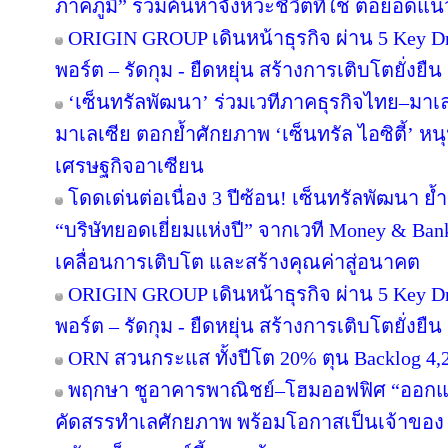
ภาคภูมิ” ร่วมค้นหาจังหวะชีวิตที่ใช่ ต่อยอดแนวคิด
ORIGIN GROUP เดินหน้าธุรกิจ ผ่าน 5 Key Dr
พอร์ต – รัดกุม - ยืดหยุ่น สร้างการเติบโตยั่งยืน
‘เซ็นทรัลพัฒนา’ ร่วมเวทีภาคธุรกิจไทย–มา
มาเลเซีย ตอกย้ำศักยภาพ ‘เซ็นทรัล ไอซิตี้’ 
เศรษฐกิจอาเซียน
โดดเด่นต่อเนื่อง 3 ปีซ้อน! เซ็นทรัลพัฒนา ย้
“บริษัทยอดเยี่ยมแห่งปี” จากเวที Money & Ban
เคลื่อนการเติบโต และสร้างคุณค่าสู่อนาคต
ORIGIN GROUP เดินหน้าธุรกิจ ผ่าน 5 Key Dr
พอร์ต – รัดกุม - ยืดหยุ่น สร้างการเติบโตยั่งยืน
ORN สวนกระแส ทั้งปีโต 20% ตุน Backlog 4,2
พฤกษา ชูอาคารพาณิชย์–โฮมออฟฟิศ “ออกแบบเพ
คัดสรรทำเลศักยภาพ พร้อมโอกาสเป็นเจ้าของ