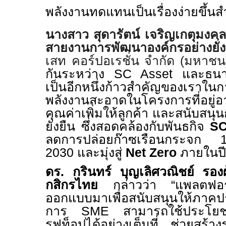
พลังงานทดแทนเป็นเรื่องง่ายขึ้นส
นางสาว สุดารัตน์ เจริญเกตุมงค
สายงานการพัฒนาองค์กรอย่างยั่ง
เสท คอร์ปอเรชั่น จำกัด (มหาชน)
กันระหว่าง
SC Asset
และธนาค
เป็นอีกหนึ่งก้าวสำคัญของเราใน
พลังงานสะอาดในโครงการที่อยู่อา
คุณค่าเพิ่มให้ลูกค้า และสนับสนุ
ยั่งยืน ซึ่งสอดคล้องกับพันธกิจ
SC
ลดการปล่อยก๊าซเรือนกระจก
2030
และมุ่งสู่
Net Zero
ภายในป
ดร. กรินทร์ บุญเลิศวณิชย์ รอง
กสิกรไทย
กล่าวว่า
“
แพลตฟ
ออกแบบมาเพื่อสนับสนุนให้ภาค
การ
SME
สามารถใช้ประโยชน
รูฟท็อปได้อย่างเต็มที่ ช่วยสร้า