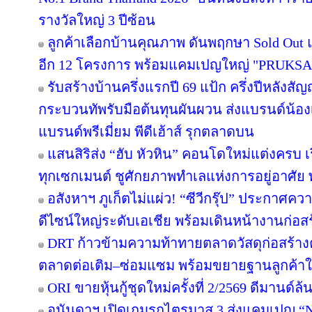
รางวัลใหญ่ 3 ปีซ้อน
ลูกค้าเลือกบ้านคุณภาพ ดันพฤกษา Sold Out แ
อีก 12 โครงการ พร้อมแคมเปญใหญ่ "PRUKS
รับสร้างบ้านครึ่งแรกปี 69 แป้ก ครึ่งปีหลังสัญ
กระบวนทัพรับมือต้นทุนผันผวน ส่งแบรนด์น้อง
แบรนด์พรีเมี่ยม พีดีเฮ้าส์ รุกตลาดบน
แสนสิริส่ง “ฮับ หัวหิน” คอนโดใหม่แต่งครบ เร
ทุกเซกเมนต์ ชูศักยภาพทำเลแห่งการอยู่อาศัย
อสังหาฯ ภูเก็ตไม่แผ่ว! “ซีวีกรุ๊ป” ประกาศค
ดีไซน์ใหญ่ระดับเอเชีย พร้อมเดินหน้างานก่อสร
DRT ก้าวข้ามความท้าทายตลาดวัสดุก่อสร้างครึ
ตลาดต่อเติม–ซ่อมแซม พร้อมขยายฐานลูกค้าใ
ORI ขายหุ้นกู้ชุดใหม่ครั้งที่ 2/2569 ดีมานด์ล
อนันดาฯ เปิดเกมรุกไตรมาส 3 ส่งแคมเปญ 