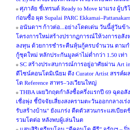
ศุภาลัย ชี้เทรนด์ Ready to Move มาแรง ผู้บร
ก่อนซื้อ ผุด Supalai PARC Ekkamai–Pattanaka
อนันดาฯ ก้าวต่อ...อย่างโดดเด่น วันนี้สู่วันข
โครงการใหม่สร้างปรากฏการณ์ให้วงการอสังห
ลงทุน ด้วยการชำระคืนหุ้นกู้ครบจำนวน ตาม
กู้ชุดใหม่ หลักประกันมูลค่าไม่ต่ำกว่า 1.50 เท่า
SC สร้างประสบการณ์การอยู่อาศัยผ่าน Art in
ดีไซน์คอนโดมิเนียม ดึง Curator Artist สรรค
โด Reference สาทร–วงเวียนใหญ่
THBA เผยวิกฤตกำลังซื้อครึ่งแรกปี 69 ฉุดอสั
เชื่อพุ่ง ชี้ปัจจัยเสี่ยงสงครามตะวันออกกลางเ
รับสร้างบ้าน" ยังแกร่ง ดีดตัวสวนกระแสเบียดชิ
รวมโตต่อ หลังพบผู้เล่นในต
แสนสิริเตรียมโอน “ดีคอนโด คีรี” จรัญฯ – ปิ่