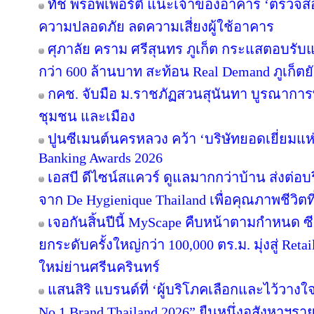
ทัช พร็อพเพอร์ตี้ แนะเจ้าของอาคาร ‘ตรว
ความปลอดภัย ลดความเสี่ยงผู้ใช้อาคาร
ศุภาลัย คราม ศรีสุนทร ภูเก็ต กระแสตอบรับ
กว่า 600 ล้านบาท สะท้อน Real Demand ภูเก็ตย
กคช. จับมือ ม.ราชภัฏสวนสุนันทา บูรณาการพ
ชุมชน และเมือง
ปูนซีเมนต์นครหลวง คว้า ‘บริษัทยอดเยี่ยมแห
Banking Awards 2026
เอสบี ดีไซน์สแควร์ ดูแลมากกว่าบ้าน ส่งต่
จาก De Hygienique Thailand เพื่อคุณภาพชีวิ
เจอกันสิ้นปีนี้ MyScape คืบหน้าตามกำหนด 
ยกระดับครั้งใหญ่กว่า 100,000 ตร.ม. มุ่งสู่ Reta
ใหม่ย่านศรีนครินทร์
แสนสิริ แบรนด์ที่ ‘ผู้บริโภคเลือกและไว้วางใ
No.1 Brand Thailand 2026” ยืนหนึ่งอสังหาฯ