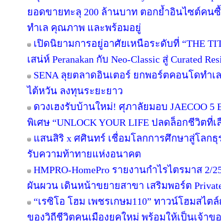
ยอดขายทะลุ 200 ล้านบาท ตอกย้ำอินไซต์คนซื้อย
ทำเล คุณภาพ และพร้อมอยู่
เปิดนิยามการอยู่อาศัยเหนือระดับที่ “THE T
เสน่ห์ Peranakan กับ Neo-Classic สู่ Curated 
SENA ลุยตลาดอินเตอร์ ยกพอร์ตคอนโดทำเล
ไต้หวัน ลงทุนระยะยาว
ดวงเฮงรับบ้านใหม่! ศุภาลัยมอบ JAECOO 5 E
พิเศษ “UNLOCK YOUR LIFE ปลดล็อกชีวิตที่เล
แสนสิริ x ศศินทร์ เชื่อมโลกการศึกษาสู่โลกธุร
รับความท้าทายแห่งอนาคต
HMPRO-HomePro รายงานกำไรไตรมาส 2/256
ผันผวน เดินหน้าขยายสาขา เสริมพอร์ต Private B
“เรซิโอ โฮม เพชรเกษม110” ทาวน์โฮมสไตล์ญี
ของวิถีชีวิตคนเมืองยุคใหม่ พร้อมให้เป็นเจ้าของ