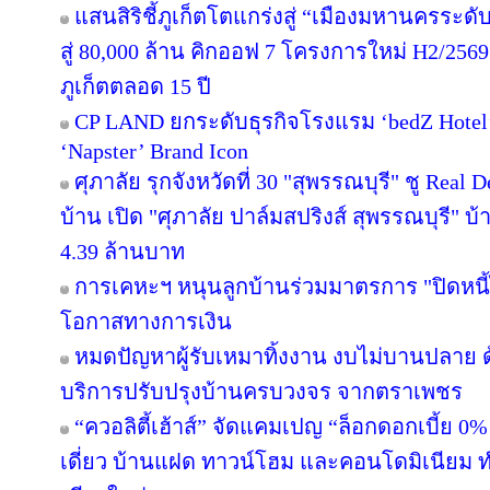
แสนสิริชี้ภูเก็ตโตแกร่งสู่ “เมืองมหานครระ
สู่ 80,000 ล้าน คิกออฟ 7 โครงการใหม่ H2/2569
ภูเก็ตตลอด 15 ปี
CP LAND ยกระดับธุรกิจโรงแรม ‘bedZ Hotel’ ช
‘Napster’ Brand Icon
ศุภาลัย รุกจังหวัดที่ 30 "สุพรรณบุรี" ชู Rea
บ้าน เปิด "ศุภาลัย ปาล์มสปริงส์ สุพรรณบุรี" บ้า
4.39 ล้านบาท
การเคหะฯ หนุนลูกบ้านร่วมมาตรการ "ปิดหนี้ไ
โอกาสทางการเงิน
หมดปัญหาผู้รับเหมาทิ้งงาน งบไม่บานปลาย ด
บริการปรับปรุงบ้านครบวงจร จากตราเพชร
“ควอลิตี้เฮ้าส์” จัดแคมเปญ “ล็อกดอกเบี้ย 0
เดี่ยว บ้านแฝด ทาวน์โฮม และคอนโดมิเนียม 