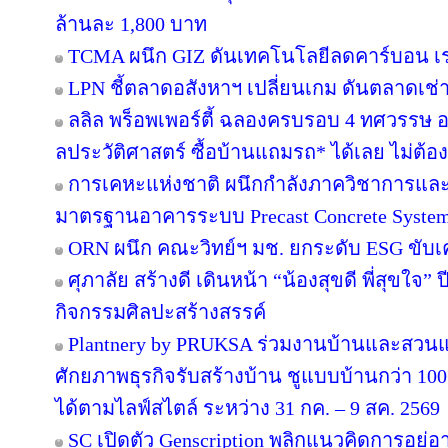
ล้านละ 1,800 บาท
TCMA ผนึก GIZ ดันเทคโนโลยีลดคาร์บอน เร่ง
LPN ชี้ตลาดอสังหาฯ เปลี่ยนเกม ดันตลาดเช่า
ลลิล พร็อพเพอร์ตี้ ฉลองครบรอบ 4 ทศวรรษ อย
ลประวัติศาสตร์ ซื้อบ้านแถมรถ* ได้เลย ไม่ต้อง
การเคหะแห่งชาติ ผนึกกำลังภาควิชาการและ
มาตรฐานอาคารระบบ Precast Concrete Syste
ORN ผนึก คณะวิทย์ฯ มช. ยกระดับ ESG ขับเคล
ศุภาลัย สร้างดี เดินหน้า “น้องสุขดี พี่สุขใจ”
กิจกรรมศิลปะสร้างสรรค์
Plantnery by PRUKSA ร่วมงานบ้านและสวนแฟ
ศักยภาพธุรกิจรับสร้างบ้าน ชูแบบบ้านกว่า 100 
ได้ตามไลฟ์สไตล์ ระหว่าง 31 กค. – 9 สค. 2569
SC เปิดตัว Genscription พลิกแนวคิดการอยู่