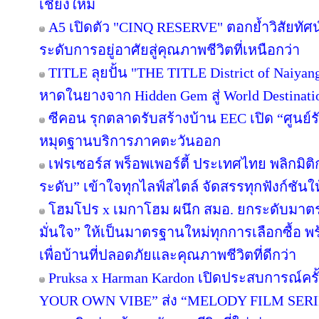
เชียงใหม่
A5 เปิดตัว "CINQ RESERVE" ตอกย้ำวิสัยทัศน์
ระดับการอยู่อาศัยสู่คุณภาพชีวิตที่เหนือกว่า
TITLE ลุยปั้น "THE TITLE District of Naiyan
หาดในยางจาก Hidden Gem สู่ World Destinati
ซีคอน รุกตลาดรับสร้างบ้าน EEC เปิด “ศูนย์
หมุดฐานบริการภาคตะวันออก
เฟรเซอร์ส พร็อพเพอร์ตี้ ประเทศไทย พลิกมิติก
ระดับ” เข้าใจทุกไลฟ์สไตล์ จัดสรรทุกฟังก์ชันใ
โฮมโปร x เมกาโฮม ผนึก สมอ. ยกระดับมาตร
มั่นใจ” ให้เป็นมาตรฐานใหม่ทุกการเลือกซื้อ 
เพื่อบ้านที่ปลอดภัยและคุณภาพชีวิตที่ดีกว่า
Pruksa x Harman Kardon เปิดประสบการณ์คร
YOUR OWN VIBE” ส่ง “MELODY FILM SERIE