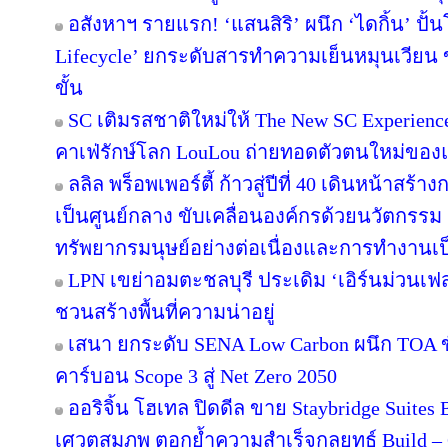
อสังหาฯ รายแรก! ‘แสนสิริ’ ผนึก ‘ไดกิ้น’ ปั้
Lifecycle’ ยกระดับสารทำความเย็นหมุนเวียน ขั
ขั้น
SC เติมรสชาติใหม่ให้ The New SC Experien
คาเฟ่รักษ์โลก LouLou ถ่ายทอดตัวตนใหม่ของแ
ลลิล พร็อพเพอร์ตี้ ก้าวสู่ปีที่ 40 เดินหน้าสร้า
เป็นศูนย์กลาง ขับเคลื่อนองค์กรด้วยนวัตกรร
ทรัพยากรมนุษย์อย่างต่อเนื่องและการทำงานเป
LPN เขย่าอมตะชลบุรี ประเดิม ‘เอิร์นม่วนเฟส’
ชวนสร้างพื้นที่ความน่าอยู่
เสนา ยกระดับ SENA Low Carbon ผนึก TOA ขั
คาร์บอน Scope 3 สู่ Net Zero 2050
ออริจิ้น โฮเทล ปิดดีล ขาย Staybridge Suite
เศวตสมภพ ตอกย้ำความสำเร็จกลยุทธ์ Build – O