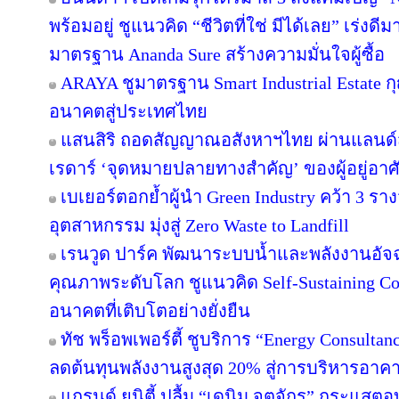
พร้อมอยู่ ชูแนวคิด “ชีวิตที่ใช่ มีได้เลย” เร่
มาตรฐาน Ananda Sure สร้างความมั่นใจผู้ซื้อ
ARAYA ชูมาตรฐาน Smart Industrial Estate 
อนาคตสู่ประเทศไทย
แสนสิริ ถอดสัญญาณอสังหาฯไทย ผ่านแลนด์สเ
เรดาร์ ‘จุดหมายปลายทางสำคัญ’ ของผู้อยู่อาศ
เบเยอร์ตอกย้ำผู้นำ Green Industry คว้า 3 ร
อุตสาหกรรม มุ่งสู่ Zero Waste to Landfill
เรนวูด ปาร์ค พัฒนาระบบน้ำและพลังงานอัจฉ
คุณภาพระดับโลก ชูแนวคิด Self-Sustaining 
อนาคตที่เติบโตอย่างยั่งยืน
ทัช พร็อพเพอร์ตี้ ชูบริการ “Energy Consulta
ลดต้นทุนพลังงานสูงสุด 20% สู่การบริหารอาคาร
แกรนด์ ยูนิตี้ ปลื้ม “เดนิม จตุจักร” กระแสต