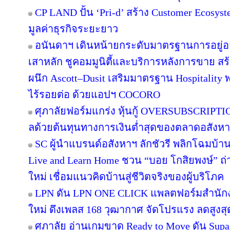
CP LAND ปั้น ‘Pri-d’ สร้าง Customer Ecosys
มูลค่าธุรกิจระยะยาว
อนันดาฯ เดินหน้ายกระดับมาตรฐานการอยู่
เสาหลัก ชูคอมมูนิตี้และบริการหลังการขาย สร
ผนึก Ascott–Dusit เสริมมาตรฐาน Hospitalit
ไร้รอยต่อ ด้วยแอปฯ COCORO
ศุภาลัยฟอร์มแกร่ง หุ้นกู้ OVERSUBSCRIPTION
ลด้วยต้นทุนทางการเงินต่ำสุดของตลาดอสังห
SC ผู้นำแบรนด์อสังหาฯ ลักชัวรี พลิกโฉมบ้านเ
Live and Learn Home ชวน “บอย โกสิยพงษ์” ถ่า
ใหม่ เชื่อมแนวคิดบ้านสู่ชีวิตจริงของผู้บริโภค
LPN ดัน LPN ONE CLICK แพลตฟอร์มสำนักง
ใหม่ ดึงเพลส 168 วุฒากาศ จัดโปรแรง ลดสูงสุ
ศุภาลัย อ่านเกมขาด Ready to Move ดัน Supa