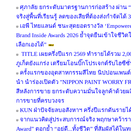
ศุภาลัย ยกระดับมาตรฐานการก่อสร้าง ผ่าน “
จริงสู่พื้นที่เรียนรู้ ลดของเสียที่ต้องส่งกำจัดได้
เอพี ไทยแลนด์ ชนะสุดยอดรางวัล ‘Empowered
Brand Inside Awards 2026 ย้ำจุดยืนเข้าใจชีวิตใน
เลือกเองได้”
TITLE เผยครึ่งปีแรก 2569 ทำรายได้รวม 2,0
ภูเก็ตยังแกร่ง เตรียมโอนบิ๊กโปรเจกต์รับไฮซีซ
ครั้งแรกของอุตสาหกรรมสีไทย นิปปอนเพนต์ผน
นำ นำร่องเปิดตัว "NIPPON PAINT WORRY F
สีหลังการขาย ยกระดับความมั่นใจลูกค้าด้วย
การขายที่ครบวงจร
KUN ฝ่าปัจจัยลบอสังหาฯ ครึ่งปีแรกดันรายไ
จากแนวคิดสู่ประสบการณ์จริง พฤกษาคว้ารางว
Award” ตอกย้ำ “อยู่ดี...ทั้งชีวิต” ที่สัมผัสได้ในท