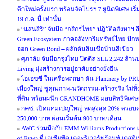
ตึกใหม่ครั้งแรก พร้อมจัดโปรฯ 7 ยูนิตพิเศษ เริ่
19 ก.ค. นี้ เท่านั้น
“แสนสิริ” จับมือ “กสิกรไทย” ปฏิวัติอสังหาฯ 
Green Ecosystem ภาคอสังหาริมทรัพย์ไทย ปักห
ออก Green Bond – ผลักดันสินเชื่อบ้านสีเขียว
ศุภาลัย จับมือกรุงไทย ปิดดีล SLL 2,242 ล้า
Living มุ่งสร้างการอยู่อาศัยอย่างยั่งยืน
ไอเอชซี ในเครือพฤกษา ดัน Plantnery by PRU
เมืองใหญ่ ชูคุณภาพ-นวัตกรรม-สร้างจริง ไม่ทิ
ที่ดิน พร้อมผนึก GRANDHOME มอบสิทธิพิเศษ
กคช. เปิดแคมเปญใหญ่ ลดสูงสุด 20% ครอบคล
250,000 บาท ผ่อนเริ่มต้น 900 บาท/เดือน
AWC ร่วมมือกับ EMM Williams Productions เต
of Eywa ที่ เอเชียทีค เดอะริเวอร์ฟร้อนท์ เดสติเ