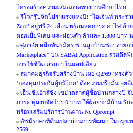
โครงสร้างความเสมอภาคทางการศึกษาไทย
รีโวกรุ๊ปจัดโปรฯแรงแห่งปี! “ไอเจ้นท์ พระร
Zero’ อยู่ฟรี 24 เดือน พร้อมลดภาระ ค่าไฟ ด้ว
ดอกเบี้ยพิเศษ และผ่อนต่ำ ล้านละ 1,800 บาท 
ศุภาลัย ผนึกพันธมิตร ชวนลูกบ้านชอปง่ายกว่า
Marketplace” บน SABAI Application รวมดีลพิ
การใช้ชีวิต ครบจบในแอปเดียว
สมาคมธุรกิจรับสร้างบ้าน เผย Q2/69 ‘ทรงตัว
‘กองทุนประกันผู้บริโภค’ ดึงความเชื่อมั่น ลุยอ
เอ็น.ซี.เฮ้าส์ซิ่ง เขย่าตลาดผู้ซื้อบ้านกลางป
ภาระ ทุ่มงบจัดโปร 0 บาท ให้ผู้อยากมีบ้าน รับ
พร้อมเสริมบริการบ้านผ่าน Nc Qprompt
ดัชนีราคาที่ดินเปล่าก่อนการพัฒนา ในกรุงเ
2569