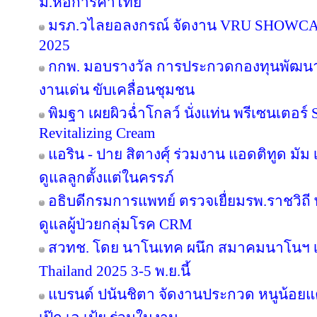
ม.หอการค้าไทย
มรภ.วไลยอลงกรณ์ จัดงาน VRU SHOWC
2025
กกพ. มอบรางวัล การประกวดกองทุนพัฒนาไ
งานเด่น ขับเคลื่อนชุมชน
พิมฐา เผยผิวฉ่ำโกลว์ นั่งแท่น พรีเซนเตอร์
Revitalizing Cream
แอริน - ปาย สิตางศุ์ ร่วมงาน แอดติทูด มัม เป
ดูแลลูกตั้งแต่ในครรภ์
อธิบดีกรมการแพทย์ ตรวจเยื่ยมรพ.ราชวิ
ดูแลผู้ป่วยกลุ่มโรค CRM
สวทช. โดย นาโนเทค ผนึก สมาคมนาโนฯ เ
Thailand 2025 3-5 พ.ย.นี้
แบรนด์ ปนันชิตา จัดงานประกวด หนูน้อยแค