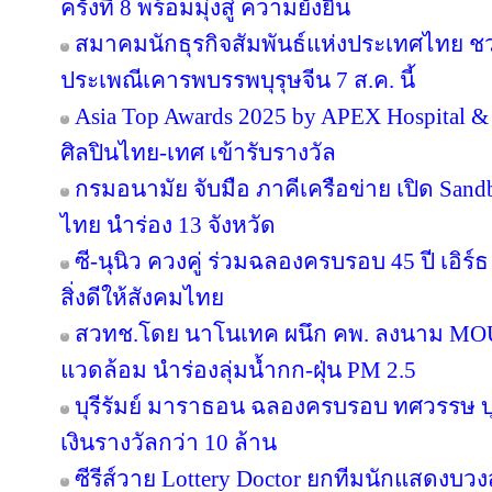
ครั้งที่ 8 พร้อมมุ่งสู่ ความยั่งยืน
สมาคมนักธุรกิจสัมพันธ์แห่งประเทศไทย 
ประเพณีเคารพบรรพบุรุษจีน 7 ส.ค. นี้
Asia Top Awards 2025 by APEX Hospital & C
ศิลปินไทย-เทศ เข้ารับรางวัล
กรมอนามัย จับมือ ภาคีเครือข่าย เปิด San
ไทย นำร่อง 13 จังหวัด
ซี-นุนิว ควงคู่ ร่วมฉลองครบรอบ 45 ปี เอิร
สิ่งดีให้สังคมไทย
สวทช.โดย นาโนเทค ผนึก คพ. ลงนาม MOU 
แวดล้อม นำร่องลุ่มน้ำกก-ฝุ่น PM 2.5
บุรีรัมย์ มาราธอน ฉลองครบรอบ ทศวรรษ บุ
เงินรางวัลกว่า 10 ล้าน
ซีรีส์วาย Lottery Doctor ยกทีมนักแสดงบว