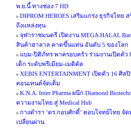
พ.ย.นี้ ทางช่อง 7 HD
DIPROM HEROES เสริมแกร่ง ธุรกิจไทย สร้า
ถึงแหล่งทุน
จุฬาราชมนตรี เปิดงาน MEGA HALAL Ban
สินค้าฮาลาล คาดขึ้นแท่น อันดับ 5 ของโลก
แบม-ปิติภัทร พาครอบครัว ร่วมงานเปิดตัว 
เด็ก ระดับพรีเมียม-เมดิคัล
XEBIS ENTERTAINMENT เปิดตัว 16 ศิลปิน
คอนเทนต์จัดเต็ม
K.N.A. Inter Pharma ผนึก Diamond Biotec
ความงามไทย สู่ Medical Hub
กางตำรา ‘ดร.กอบศักดิ์’ ตอบโจทย์ไทย จัดท
เปลี่ยนผ่าน