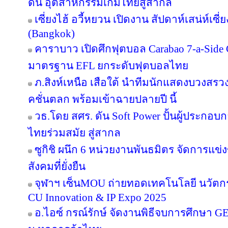
ดัน อุตสาหกรรมเกมไทยสู่สากล
เซี่ยงไฮ้ อวี้หยวน เปิดงาน สัปดาห์เสน่ห์เซี
(Bangkok)
คาราบาว เปิดศึกฟุตบอล Carabao 7-a-Side
มาตรฐาน EFL ยกระดับฟุตบอลไทย
ภ.สิงห์เหนือ เสือใต้ นำทีมนักแสดงบวงสร
คชั่นตลก พร้อมเข้าฉายปลายปี นี้
วธ.โดย สศร. ดัน Soft Power ปั้นผู้ประกอบก
ไทยร่วมสมัย สู่สากล
ซูกิชิ ผนึก 6 หน่วยงานพันธมิตร จัดการแข่
สังคมที่ยั่งยืน
จุฬาฯ เซ็นMOU ถ่ายทอดเทคโนโลยี นวัตก
CU Innovation & IP Expo 2025
อ.ไอซ์ กรณ์รักษ์ จัดงานพิธีจบการศึกษา GE 16