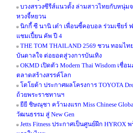
บวงสรวงซีรีส์แนวตั้ง ล่ามสาวไทยกับหนุ่ม
หวงจี้หยวน
นิกกี้ ซี นานิ เต๋า เพื่อนซี้คอบอล ร่วมเชียร
แชมเปี้ยน คัพ ปี 4
THE TOM THAILAND 2569 ชวน ทอมไทย โ
บันดาลใจ ต่อยอดสู่วงการบันเทิง
OKMD เปิดตัว Modern Thai Wisdom เชื่อมภู
ตลาดสร้างสรรค์โลก
โตโยต้า ประกาศผลโครงการ TOYOTA Dream 
ถ้วยพระราชทานฯ
ยียี ชิษณุชา คว้ามงแรก Miss Chinese Glob
วัฒนธรรม สู่ New Gen
Jetts Fitness ประกาศเป็นศูนย์ฝึก HYROX พร้