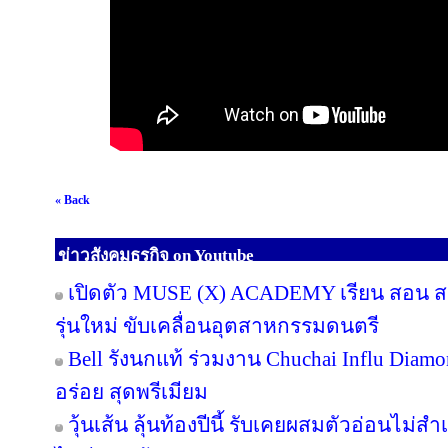
« Back
ข่าวสังคมธุรกิจ on Youtube
เปิดตัว MUSE (X) ACADEMY เรียน สอน สร้
รุ่นใหม่ ขับเคลื่อนอุตสาหกรรมดนตรี
Bell รังนกแท้ ร่วมงาน Chuchai Influ Diam
อร่อย สุดพรีเมียม
วุ้นเส้น ลุ้นท้องปีนี้ รับเคยผสมตัวอ่อนไม่สำ