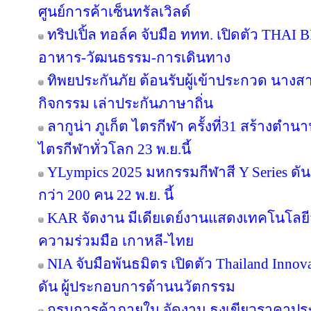
ศูนย์การค้าเซ็นทรัลเวิลด์
ทริปเปิ้ล ทอล์ค จับมือ ททท. เปิดตัว THAI 
อาหาร-วัฒนธรรม-การเดินทาง
ทิพยประกันภัย ต้อนรับผู้เข้าประกวด นางสา
กิจกรรม เล่าประกันภาษาถิ่น
ลากูน่า ภูเก็ต ไตรกีฬา ครั้งที่31 สร้างตำน
ไตรกีฬาทั่วโลก 23 พ.ย.นี้
YLympics 2025 มหกรรมกีฬาสี Y Series ดัน
กว่า 200 คน 22 พ.ย. นี้
KAR จัดงาน มีเดียเดย์งานแสดงเทคโนโลยี
ความร่วมมือ เกาหลี-ไทย
NIA จับมือพันธมิตร เปิดตัว Thailand Inno
ดัน ผู้ประกอบการด้านนวัตกรรม
กรมการค้าภายใน จัดงาน ธงเขียวราคาประหย