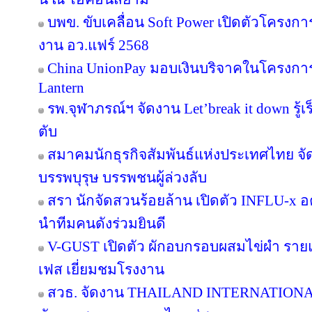
บพข. ขับเคลื่อน Soft Power เปิดตัวโครงก
งาน อว.แฟร์ 2568
China UnionPay มอบเงินบริจาคในโครงการ P
Lantern
รพ.จุฬาภรณ์ฯ จัดงาน Let’break it down รู้เ
ตับ
สมาคมนักธุรกิจสัมพันธ์แห่งประเทศไทย จัด
บรรพบุรุษ บรรพชนผู้ล่วงลับ
สรา นักจัดสวนร้อยล้าน เปิดตัว INFLU-x อค
นำทีมคนดังร่วมยินดี
V-GUST เปิดตัว ผักอบกรอบผสมไข่ผำ ราย
เฟส เยี่ยมชมโรงงาน
สวธ. จัดงาน THAILAND INTERNATIO