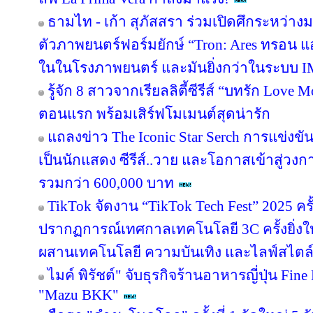
ธามไท - เก้า สุภัสสรา ร่วมเปิดศึกระหว่าง
ตัวภาพยนตร์ฟอร์มยักษ์ “Tron: Ares ทรอน แอ
ในในโรงภาพยนตร์ และมันยิ่งกว่าในระบบ 
รู้จัก 8 สาวจากเรียลลิตี้ซีรีส์ “บทรัก Lov
ตอนแรก พร้อมเสิร์ฟโมเมนต์สุดน่ารัก
แถลงข่าว The Iconic Star Serch การแข่งขั
เป็นนักแสดง ซีรีส์..วาย และโอกาสเข้าสู่วงกา
รวมกว่า 600,000 บาท
TikTok จัดงาน “TikTok Tech Fest” 2025 ค
ปรากฏการณ์เทศกาลเทคโนโลยี 3C ครั้งยิ่งใ
ผสานเทคโนโลยี ความบันเทิง และไลฟ์สไตล์ ไ
ไมค์ พิรัชต์" จับธุรกิจร้านอาหารญี่ปุ่น Fin
"Mazu BKK"