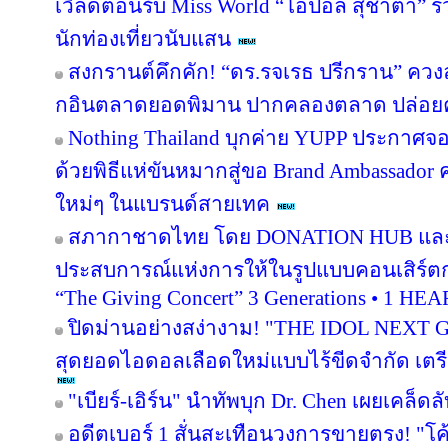
เวิลด์ต้อนรับ Miss World “โอปอล สุชาตา” 
นักท่องเที่ยวนับแสน
สงกรานต์คึกคัก! “ดร.รจเรธ ปรีกราน” ควงล
กอินตลาดยอดพิมาน ปากคลองตลาด ปล่อยค
Nothing Thailand บุกค่าย YUPP ประกาศจอ
ด้วยพิธีแห่ขันหมากสู่ขอ Brand Ambassado
ใหม่ๆ ในแบรนด์สายเทค
สภากาชาดไทย โดย DONATION HUB และเวิร
ประสบการณ์แห่งการให้ในรูปแบบคอนเสิร์ตก
“The Giving Concert” 3 Generations • 1 HE
ปิดม่านอย่างสง่างาม! "THE IDOL NEXT
สุดยอดไอดอลเลือดใหม่แบบไร้ขีดจำกัด เตรีย
"เบียร์-เอิร์น" นำทัพบุก Dr. Chen เผยเคล็ดล
อดีตเบอร์ 1 สั่นสะเทือนวงการขายตรง! "โค