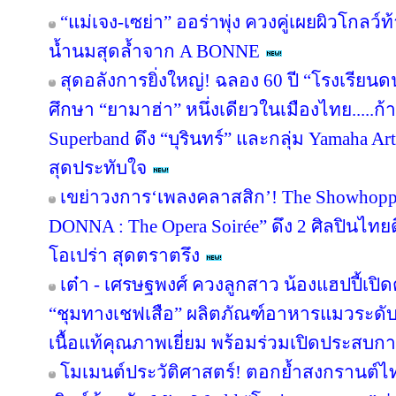
“แม่เจง-เซย่า” ออร่าพุ่ง ควงคู่เผยผิวโกล
น้ำนมสุดล้ำจาก A BONNE
สุดอลังการยิ่งใหญ่! ฉลอง 60 ปี “โรงเรียน
ศึกษา “ยามาฮ่า” หนึ่งเดียวในเมืองไทย.....ก้
Superband ดึง “บุรินทร์” และกลุ่ม Yamaha Arti
สุดประทับใจ
เขย่าวงการ‘เพลงคลาสสิก’! The Showhoppe
DONNA : The Opera Soirée” ดึง 2 ศิลปินไทย
โอเปร่า สุดตราตรึง
เต๋า - เศรษฐพงศ์ ควงลูกสาว น้องแฮปปี้เปิด
“ชุมทางเชฟเสือ” ผลิตภัณฑ์อาหารแมวระดับพ
เนื้อแท้คุณภาพเยี่ยม พร้อมร่วมเปิดประสบการ
โมเมนต์ประวัติศาสตร์! ตอกย้ำสงกรานต์ไ