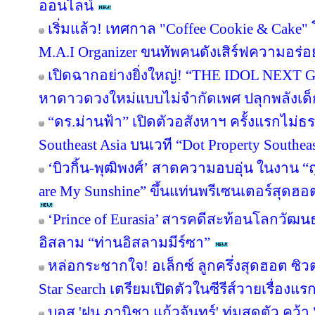
ออนไลน์
เริ่มแล้ว! เทศกาล "Coffee Cookie & Cake" 
M.A.I Organizer ขนทัพคนดังเสิร์ฟความอร่อย
เปิดฉากอย่างยิ่งใหญ่! “THE IDOL NEXT 
หาดาวดวงใหม่แบบไม่จำกัดเพศ ปลุกพลังเด็
“ดร.ม่านฟ้า” เปิดตัวอสังหาฯ ครั้งแรกไม่ธ
Southeast Asia บนเวที “Dot Property Southea
‘บิวกิ้น-พุฒิพงศ์’ สาดความอบอุ่น ในงาน “ถ
are My Sunshine” ขึ้นแท่นพรีเซนเตอร์สุดฮอ
‘Prince of Eurasia’ สารคดีสะท้อนโลกวัฒ
อิสลาม “ท่านอิสลามมีร์ซา”
หล่อกระชากใจ! อเล็กซ์ ลูกครึ่งสุดฮอต ซ
Star Search เตรียมเปิดตัวในซีรีส์วายเรื่องแร
บอส 'ฝน ภานิชา แก้วจันทร์' ทุ่มสุดตัว คว