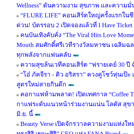
Wellness” ดันความงาม สุขภาพ และความมั่น
“FLURE LIFE” คอนเสิร์ตใหญ่ครั้งแรกในชี
ด่วน! บัตรรอบ 2 เปิดจองแล้วที่ I Have Ticket
คนบันเทิงคับคั่ง “The Viral Hits Love Mom
Mouth สมศักดิ์ศรีเวทีรางวัลมหาชน เฉลิมฉ
ทุกพลังจากแฟนคลับ
ความสุขล้นเวทีคอนเสิร์ต “ฟรายเดย์ 30 ปี 
“โอ๋ ภัคจีรา - ดิว อริสรา” ควงคู่โชว์หุ่น
สูตรใหม่สายกินดึก
คอกาแฟห้ามพลาด! เปิดเทศกาล “Coffee T
กาแฟระดับแนวหน้าร่วมงานแน่น โลตัส สุขาภ
มิ.ย. นี้
Beauty Verse เปิดจักรวาลความงามแห่งใหม
ทรงสิริ เขมะศิริ” CEO แห่ง FANA Brand