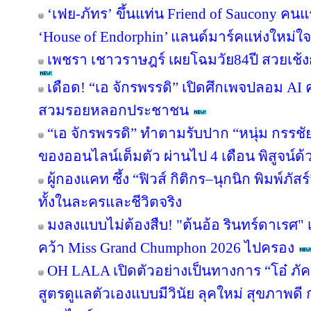
‘เฟย-ภัทร’ ขึ้นแท่น Friend of Saucony ค
‘House of Endorphin’ แลนด์มาร์คแห่งใหม่ใจ
เพชรา เชาวราษฎร์ เผยโฉมวัย84ปี สวยเช้ง
เดือด! “เอ จักรพรรดิ” เปิดศึกเพจปลอม AI
สวมรอยหลอกประชาชน
“เอ จักรพรรดิ” ทำตามรับปาก “หนุ่ม กรรช
ของออนไลน์เต็มตัว ผ่านไป 4 เดือน พิสูจน์ด
ผู้กองแคท ซึ้ง “ฟิวส์ กิติกร–นุกนิก พิมพ์ภัสร
ทั้งในละครและชีวิตจริง
มงลงแบบไม่ต้องสืบ! "ต้นอ้อ รินทร์ดาเรศ" เ
คว้า Miss Grand Chumphon 2026 ไปครอง
OH LALA เปิดตัวอย่างเป็นทางการ “โอ๋ ภั
สูตรดูแลตัวเองแบบมีวินัย ลุคใหม่ สุขภาพ