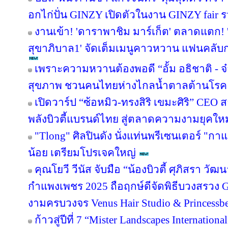
อกไก่ปั่น GINZY เปิดตัวในงาน GINZY fair 
งานเข้า! 'ดาราพาชิม มาร์เก็ต' ตลาดแตก!
สุขาภิบาล1' จัดเต็มเมนูคาวหวาน แฟนคลับกร
เพราะความหวานต้องพอดี “อั้ม อธิชาติ - จ๋า
สุขภาพ ชวนคนไทยห่างไกลน้ำตาลต้านโรค
เปิดวาร์ป “ซ้อหมิว-ทรงสิริ เขมะศิริ” CEO
พลังบิวตี้แบรนด์ไทย สู่ตลาดความงามยุคใหม
"Tlong" ศิลปินดัง นั่งแท่นพรีเซนเตอร์ "ก
น้อย เตรียมโปรเจคใหญ่
คุณโยวี วีนัส จับมือ “น้องบิวตี้ ศุภิสรา ว
กำแพงเพชร 2025 ถือฤกษ์ดีจัดพิธีบวงสรวง 
งามครบวงจร Venus Hair Studio & Princessbe
ก้าวสู่ปีที่ 7 “Mister Landscapes Internation