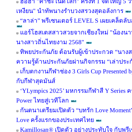
ฮือฮา "คำชะโนดโลก" ครั้งที่ 1 จัดใหญ่ 5 วั
เหงียน" นำทัพนางรำบวงสรวงสุดอลังการ
“ลาล่า” พรีเซนเตอร์ LEVEL S เผยเคล็ดล
แอร์โฮสเตสสาวสวยจากเชียงใหม่ "น้องนานะ
นางสาวถิ่นไทยงาม 2568"
ทิพยประกันภัย ต้อนรับผู้เข้าประกวด “นาง
ความรู้ด้านประกันภัยผ่านกิจกรรม “เล่าประ
เก็บตกงานกีฬาช่อง 3 Girls Cup Presented by
กับกีฬาสุดมันส์
‘YLympics 2025’ มหกรรมกีฬาสี Y Series ครั
Power ไทยสู่เวทีโลก
กันตนาเตรียมเปิดตัว “บทรัก Love Moment” ร
Love ครั้งแรกของประเทศไทย
Kamillosan® เปิดตัว อย่างประทับใจ กับพ