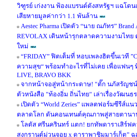
วิฑูรย์ เก่งงาน ฟ้องแบรนด์ดังสหรัฐฯ แฉโด
เสียหายมูลค่ากว่า 1.1 พันล้าน
Aestec Pharma เปิดตัว “นาย ณภัทร” Bran
REVOLAX เดินหน้ารุกตลาดความงามไทย ตอ
ใหม่
“FRIDAY” ฟิตเต็มที่ หอบเพลงฮิตขึ้นเวที ”
ความสุข“ พร้อมทำอะไรที่ไม่เคย เพื่อแฟนๆ ที่คุ
LIVE, BRAVO BKK
จากหน้าจอสู่หน้ากระดาษ! "ตั๊ก นภัสรัญชน
ตัวหนังสือ "ท้องอิ่ม ถิ่นไทย" เล่าเรื่องวัฒ
เปิดตัว “World Zeries” แพลตฟอร์มซีรีส์แนวต
ตลาดโลก ดันคอนเทนต์คุณภาพสู่สายตานา
โลตัส ศรีนครินทร์ แตก! ยกทัพดาราเสิร์ฟ
สงกรานต์ม่วนจอย x ดาราพาชิมมาร์เก็ต” ฉล