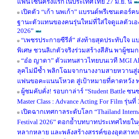
แฟนไซน์ครั้งแรกในประเทศไทย 27 มิ.ย. นี้
เปิดตัว “เก้า นพเก้า” แบรนด์พรีเซนเตอร์
ฐานะตัวแทนของคนรุ่นใหม่ที่ใส่ใจดูแลตัวเอ
2026”
“เพชรประกายซีรีส์” ส่งท้ายสุดประทับใจ แบ
พิเศษ ชวนลิเกตัวจริงร่วมสร้างสีสัน พาผู้ชมกล
“อ๋อ ญาดา” ตัวแทนสาวไทยบนเวที MGI All 
ลุคไม่มีซ้ำ พลิกโฉมจากนางงามสายหวานสู่
แฟนขอคะแนนโหวต สู่เป้าหมายที่คาดหวัง พร
ผู้ชมคับคั่ง! รอบกาล่าร์ “Student Battle ซ
Master Class : Advance Acting For Film รุ่นที่ 
เปิดฉากเทศกาลระดับโลก “Thailand Inter
Festival 2026” ตอกย้ำบทบาทประเทศไทยในฐ
หลากหลาย และพลังสร้างสรรค์ของอุตสาห