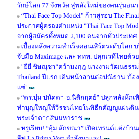
รักษ์โลก 77 จังหวัด สู่พลังใหม่ของคนรุ่นอน
“Thai Face Top Model” ก้าวสู่รอบ The Fina
ประกาศผู้ครองตำแหน่ง "Thai Face Top M
จากผู้สมัครทั้งหมด 2,100 คนจากทั่วประเทศ
เบื้องหลังความสำเร็จคอนเสิร์ตระดับโลก บริ
จับมือ Maximage และ ททท. ปลุกเวทีไทยด้วย
"ยียี ชิษณุชา"คว้ามงกุฎ นางงามวัฒนธรรม
Thailand ปีแรก เดินหน้าสานต่อปณิธาน 'ก้องภ
แซ่'
“ดร.บุ๋ม ปนัดดา-อ.นิติกฤตย์” ปลุกพลังหึก
ทำบุญใหญ่ให้วีรชนไทยในพิธีกตัญญูแผ่นดิ
พระเจ้าตากสินมหาราช
หรูเรียบ! “อุ้ม ลักขณา” เปิดเทรนด์แต่งบ้
ลีฟ La Prima Vera กำลังมาแรง!