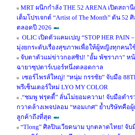
MRT ผนึกกำลัง THE 52 ARENA เปิดสถานีค
เต็มโปรเจกต์ “Artist of The Month” ดัน 52 ศิ
ตลอดปี 2026
OLIC เปิดตัวแคมเปญ “STOP HER PAIN – เข
มุ่งยกระดับเรื่องสุขภาพเพื่อให้ผู้หญิงทุกคนใ
จับตาตัวแม่ข่าวกอสซิป! "อั้ม พัชราภา" 
ฉายาซุปตาร์เบอร์หนึ่งตลอดกาล
เซอร์ไพรส์ใหญ่! “หนุ่ม กรรชัย” จับมือ 88TH
พรีเซ็นเตอร์ใหม่ LYO MY COLOR
.“ชมพู ฟรุตตี้” ลั่นไม่ยอมความ! จับมือตำ
กวาดล้างเพจปลอม “หอมเกศ” ย้ำบริษัทคือผู้เ
ลูกค้าถึงที่สุด
“Tlong” ศิลปินเวียดนาม บุกตลาดไทย! จับม