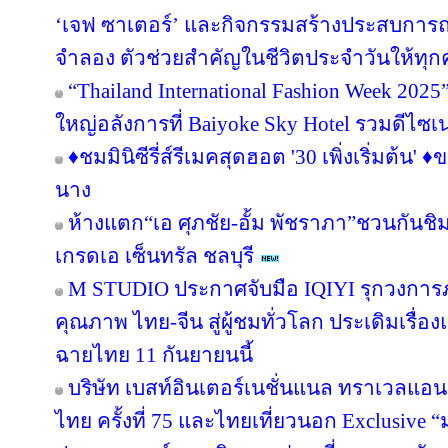
‘เจฟ ซาเตอร์’ และกิจกรรมสร้างประสบการ
จำลอง ตัวช่วยสำคัญในชีวิตประจำวันให้ท
“Thailand International Fashion Week 2025” 
ใหญ่อลังการที่ Baiyoke Sky Hotel รวมดีไซเ
♦️ชมมินิซีรี่ส์รีเมคสุดฮอต '30 เพิ่งเริ่มต้น' ♦
นาง
ห้างแตก“เอ ศุภชัย-อั้ม พัชราภา”ชวนกันชิ
เกรดเอ เซ็นทรัล ชลบุรี
M STUDIO ประกาศจับมือ IQIYI รุกวงการ
คุณภาพ ไทย-จีน สู่ผู้ชมทั่วโลก ประเดิมเรื่อ
ฉายไทย 11 กันยายนนี้
บริษัท เบสท์อินเตอร์เนชั่นแนล ทราเวลแอนด
ไทย ครั้งที่ 75 และไทยเที่ยวนอก Exclusive “ม