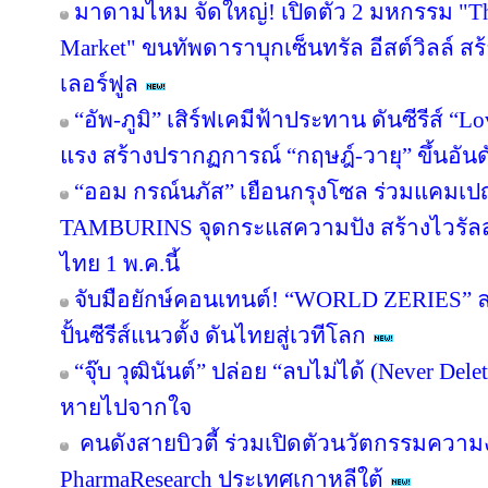
มาดามไหม จัดใหญ่! เปิดตัว 2 มหกรรม "The 
Market" ขนทัพดาราบุกเซ็นทรัล อีสต์วิลล์ ส
เลอร์ฟูล
“อัพ-ภูมิ” เสิร์ฟเคมีฟ้าประทาน ดันซีรีส์ “Lo
แรง สร้างปรากฏการณ์ “กฤษฎ์-วายุ” ขึ้นอันดับ
“ออม กรณ์นภัส” เยือนกรุงโซล ร่วมแคมเปญ
TAMBURINS จุดกระแสความปัง สร้างไวรัลสะ
ไทย 1 พ.ค.นี้
จับมือยักษ์คอนเทนต์! “WORLD ZERIES” ลงน
ปั้นซีรีส์แนวตั้ง ดันไทยสู่เวทีโลก
“จุ๊บ วุฒินันต์” ปล่อย “ลบไม่ได้ (Never Del
หายไปจากใจ
คนดังสายบิวตี้ ร่วมเปิดตัวนวัตกรรมความ
PharmaResearch ประเทศเกาหลีใต้