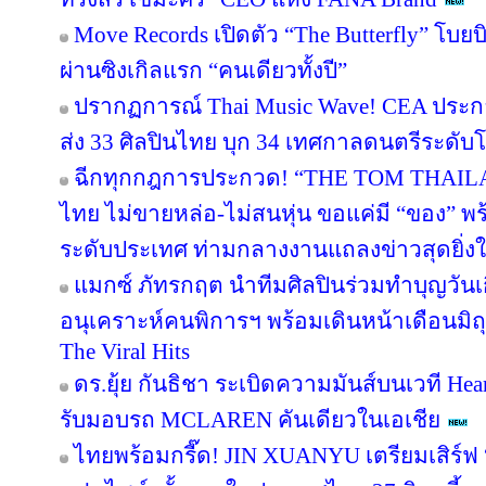
Move Records เปิดตัว “The Butterfly” โบ
ผ่านซิงเกิลแรก “คนเดียวทั้งปี”
ปรากฏการณ์ Thai Music Wave! CEA ประก
ส่ง 33 ศิลปินไทย บุก 34 เทศกาลดนตรีระดับโ
ฉีกทุกกฎการประกวด! “THE TOM THAIL
ไทย ไม่ขายหล่อ-ไม่สนหุ่น ขอแค่มี “ของ” 
ระดับประเทศ ท่ามกลางงานแถลงข่าวสุดยิ่ง
แมกซ์ ภัทรกฤต นำทีมศิลปินร่วมทำบุญวันเกิ
อนุเคราะห์คนพิการฯ พร้อมเดินหน้าเดือนมิ
The Viral Hits
ดร.ยุ้ย กันธิชา ระเบิดความมันส์บนเวที Hea
รับมอบรถ MCLAREN คันเดียวในเอเชีย
ไทยพร้อมกรี๊ด! JIN XUANYU เตรียมเสิร์