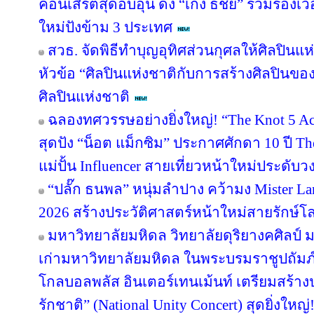
คอนเสิร์ตสุดอบอุ่น ดึง “เก่ง ธชย” ร่วมร้องเว
ใหม่ปังข้าม 3 ประเทศ
สวธ. จัดพิธีทำบุญอุทิศส่วนกุศลให้ศิลปิน
หัวข้อ “ศิลปินแห่งชาติกับการสร้างศิลปินขอ
ศิลปินแห่งชาติ
ฉลองทศวรรษอย่างยิ่งใหญ่! “The Knot 5 Act
สุดปัง “น็อต แม็กซิม” ประกาศศักดา 10 ปี Th
แม่ปั้น Influencer สายเที่ยวหน้าใหม่ประดับ
“ปลั๊ก ธนพล” หนุ่มลำปาง คว้ามง Mister Lan
2026 สร้างประวัติศาสตร์หน้าใหม่สายรักษ์โ
มหาวิทยาลัยมหิดล วิทยาลัยดุริยางคศิลป์
เก่ามหาวิทยาลัยมหิดล ในพระบรมราชูปถัมภ์
โกลบอลพลัส อินเตอร์เทนเม้นท์ เตรียมสร้า
รักชาติ” (National Unity Concert) สุดยิ่งใ