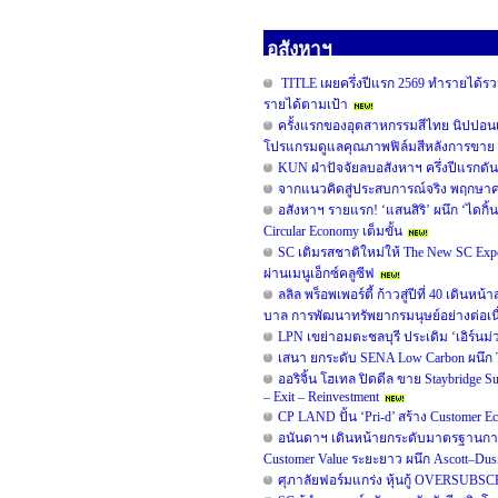
อสังหาฯ
TITLE เผยครึ่งปีแรก 2569 ทำรายได้รวม
รายได้ตามเป้า
ครั้งแรกของอุตสาหกรรมสีไทย นิปปอน
โปรแกรมดูแลคุณภาพฟิล์มสีหลังการขาย 
KUN ฝ่าปัจจัยลบอสังหาฯ ครึ่งปีแรกดั
จากแนวคิดสู่ประสบการณ์จริง พฤกษาคว้ารา
อสังหาฯ รายแรก! ‘แสนสิริ’ ผนึก ‘ไดกิ้น
Circular Economy เต็มขั้น
SC เติมรสชาติใหม่ให้ The New SC Ex
ผ่านเมนูเอ็กซ์คลูซีฟ
ลลิล พร็อพเพอร์ตี้ ก้าวสู่ปีที่ 40 เดิน
บาล การพัฒนาทรัพยากรมนุษย์อย่างต่อเน
LPN เขย่าอมตะชลบุรี ประเดิม ‘เอิร์นม่ว
เสนา ยกระดับ SENA Low Carbon ผนึก TO
ออริจิ้น โฮเทล ปิดดีล ขาย Staybridge
– Exit – Reinvestment
CP LAND ปั้น ‘Pri-d’ สร้าง Customer E
อนันดาฯ เดินหน้ายกระดับมาตรฐานการ
Customer Value ระยะยาว ผนึก Ascott–D
ศุภาลัยฟอร์มแกร่ง หุ้นกู้ OVERSUBSC