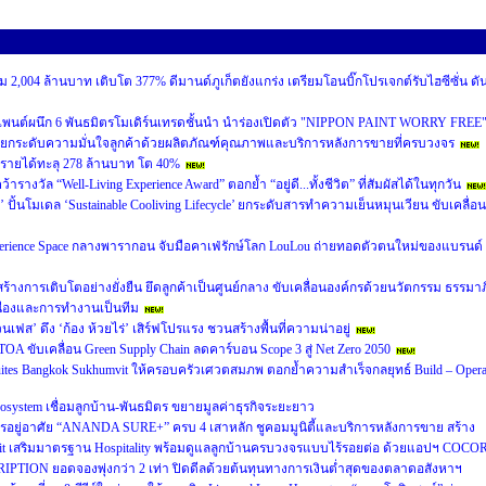
 2,004 ล้านบาท เติบโต 377% ดีมานด์ภูเก็ตยังแกร่ง เตรียมโอนบิ๊กโปรเจกต์รับไฮซีซั่น ดั
เพนต์ผนึก 6 พันธมิตรโมเดิร์นเทรดชั้นนำ นำร่องเปิดตัว "NIPPON PAINT WORRY FREE
ยกระดับความมั่นใจลูกค้าด้วยผลิตภัณฑ์คุณภาพและบริการหลังการขายที่ครบวงจร
นรายได้ทะลุ 278 ล้านบาท โต 40%
งวัล “Well-Living Experience Award” ตอกย้ำ “อยู่ดี...ทั้งชีวิต” ที่สัมผัสได้ในทุกวัน
’ ปั้นโมเดล ‘Sustainable Cooliving Lifecycle’ ยกระดับสารทำความเย็นหมุนเวียน ขับเคลื่อน
perience Space กลางพารากอน จับมือคาเฟ่รักษ์โลก LouLou ถ่ายทอดตัวตนใหม่ของแบรนด์
หน้าสร้างการเติบโตอย่างยั่งยืน ยึดลูกค้าเป็นศูนย์กลาง ขับเคลื่อนองค์กรด้วยนวัตกรรม ธรรมาภ
ื่องและการทำงานเป็นทีม
นเฟส’ ดึง ‘ก้อง ห้วยไร่’ เสิร์ฟโปรแรง ชวนสร้างพื้นที่ความน่าอยู่
A ขับเคลื่อน Green Supply Chain ลดคาร์บอน Scope 3 สู่ Net Zero 2050
 Suites Bangkok Sukhumvit ให้ครอบครัวเศวตสมภพ ตอกย้ำความสำเร็จกลยุทธ์ Build – Opera
cosystem เชื่อมลูกบ้าน-พันธมิตร ขยายมูลค่าธุรกิจระยะยาว
อยู่อาศัย “ANANDA SURE+” ครบ 4 เสาหลัก ชูคอมมูนิตี้และบริการหลังการขาย สร้าง
usit เสริมมาตรฐาน Hospitality พร้อมดูแลลูกบ้านครบวงจรแบบไร้รอยต่อ ด้วยแอปฯ COCO
RIPTION ยอดจองพุ่งกว่า 2 เท่า ปิดดีลด้วยต้นทุนทางการเงินต่ำสุดของตลาดอสังหาฯ