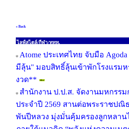
« Back
ไลฟ์สไตล์/กีฬา/ททท.
Atome ประเทศไทย จับมือ Agoda เ
มีลุ้น" มอบสิทธิ์ลุ้นเข้าพักโรงแรมห
งวด**
สำนักงาน ป.ป.ส. จัดงานมหกรรม
ประจำปี 2569 สานต่อพระราชปณ
พันปีหลวง มุ่งมั่นคุ้มครองลูกหลา