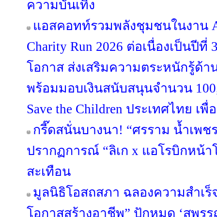
ความบันเทิง
แอสคอทท์รวมพลังชุมชนในงาน As
Charity Run 2026 ต่อเนื่องเป็นปีที่ 
โอกาส ส่งเสริมความตระหนักรู้ด้า
พร้อมมอบเงินสนับสนุนจำนวน 100
Save the Children ประเทศไทย เพื่อช
กรี๊ดสนั่นบางนา! “ศรราม น้ำเพช
ปรากฏการณ์ “ลิเก x แอโรบิกหน้าโ
สะเทือน
มูลนิธิโอสถสภา ฉลองความสำเร็จ
โอกาสสร้างอาชีพ” ปักหมุด ‘สุพรรณบ