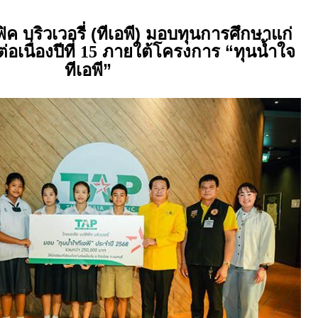
ิค บริวเวอรี่ (ทีเอพี) มอบทุนการศึกษาแก่
่อเนื่องปีที่
ภายใต้โครงการ “ทุนน้ำใจ
15
ทีเอพี”