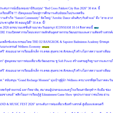
ัสประสบการณ์เมืองทองธานีรับอรุณ! “Red Cross Pakkret City Run 2026” 30 ส.ค. นี้
เรียนที่ใช่ !!! เปิดมุมมองใหม่สู่การศึกษาระดับมัธยมในประเทศจีน
วามสำเร็จ “Sansiri Community” จัดใหญ่ “Aerobic Dance เต้นสับๆ กับตัวแม่” ดึง “ฮาย อา
ระชาอุทิศ 90 คอมมูนิตี้” 16 ส.ค. นี้!
ion 2026 ยกขบวนแฟชั่นล้านนาตะวันออกบุก ICONSIAM 10-14 สิงหาคมนี้
ERE ร่วมเปิดทศวรรษใหม่แห่งการผลักดันอุตสาหกรรมวัฒนธรรมและความคิดสร้างสรรค์สู
คอมเพล็กซ์แห่งแรกของไทย THE O2 BANGKOK & Sapsiree Badminton Academy ปักหมุด
ับเมกะเทรนด์ Wellness Economy
ุงศรี’ ส่งมอบอาคารเรียนเด็กเล็ก รร.ตชด.สุนทรเวช สังขละบุรี สร้างโอกาสความเท่าเทียม
 สู่หมุดหมายการท่องเที่ยวเชิงวัฒนธรรม ชู Soft Power สร้างเศรษฐกิจฐานรากและรายไ
ุงศรี’ ส่งมอบอาคารเรียนเด็กเล็ก รร.ตชด.สุนทรเวช สังขละบุรี สร้างโอกาสความเท่าเทียม
” สนับสนุน “Grand Recharge Moment” มุ่งเป้าสู่ผู้นำ Wellness ครบวงจรที่สุดในภาคตะวัน
ร์จุฬาลงกรณ์ มหาวิทยาลัย, สมาคมผู้ปกครองและครูโรงเรียนสาธิตจุฬาฯ จับมือ ช่อง
อชาเลนจ์" พลิกโฉมการเรียนรู้สู่ Edutainment Game Show จุดประกายเยาวชนไทย ผ่าน
D & MUSIC FEST 2026" ยกระดับการท่องเที่ยวเชิงสร้างสรรค์ สู่เมืองแห่งดนตรี