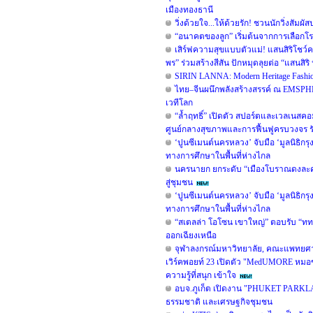
เมืองทองธานี
วิ่งด้วยใจ...ให้ด้วยรัก! ชวนนักวิ่งสัมผ
“อนาคตของลูก” เริ่มต้นจากการเลือกโรง
เสิร์ฟความสุขแบบตัวแม่! แสนสิริโชว์ค
พร” ร่วมสร้างสีสัน ปักหมุดลุยต่อ “แสนสิริ ป
SIRIN LANNA: Modern Heritage Fash
ไทย–จีนผนึกพลังสร้างสรรค์ ณ EMSPH
เวทีโลก
“ล้ำฤทธิ์” เปิดตัว สปอร์ตและเวลเนส
ศูนย์กลางสุขภาพและการฟื้นฟูครบวงจร ร
‘ปูนซีเมนต์นครหลวง’ จับมือ ‘มูลนิธิกร
ทางการศึกษาในพื้นที่ห่างไกล
นครนายก ยกระดับ “เมืองโบราณดงละคร”
สู่ชุมชน
‘ปูนซีเมนต์นครหลวง’ จับมือ ‘มูลนิธิกร
ทางการศึกษาในพื้นที่ห่างไกล
“สเตลล่า โอโซน เขาใหญ่” ตอบรับ “ททท.
ออกเฉียงเหนือ
จุฬาลงกรณ์มหาวิทยาลัย, คณะแพทยศาสต
เวิร์คพอยท์ 23 เปิดตัว "MedUMORE หมอข
ความรู้ที่สนุก เข้าใจ
อบจ.ภูเก็ต เปิดงาน "PHUKET PARKLAN
ธรรมชาติ และเศรษฐกิจชุมชน