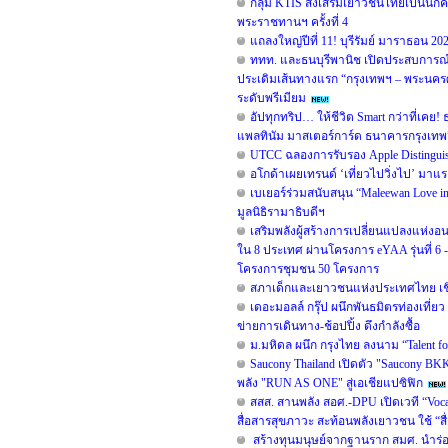
กลุ่ม KTIS ส่งเสริมเยาวชนไทยเป็นนักค
พระราชทานฯ ครั้งที่ 4
แถลงใหญ่ปีที่ 11! บุรีรัมย์ มาราธอน 202
ททท. และธนบุรีพานิช เปิดประสบการณ์ 
ประเดิมเส้นทางแรก “กรุงเทพฯ – พระนครศ
ระดับพรีเมียม
อัปทุกทริป… ให้ชีวิต Smart กว่าที่เคย!
แพลทินัม มาสเตอร์การ์ด ธนาคารกรุงเทพ” 
UTCC ฉลองการรับรอง Apple Distinguished
อโกด้าเผยเทรนด์ ‘เที่ยวไปวิ่งไป’ มาแ
เบเยอร์ร่วมสนับสนุน “Maleewan Love in
มูลนิธิรามาธิบดีฯ
เสริมพลังผู้สร้างการเปลี่ยนแปลงแห
ใน 8 ประเทศ ผ่านโครงการ eYAA รุ่นที่ 6 
โครงการชุมชน 50 โครงการ
สภาเด็กและเยาวชนแห่งประเทศไทย เชิญ
เดอะมอลล์ กรุ๊ป ผนึกพันธมิตรท่องเที่ยว
ข่ายการเดินทาง-ช้อปปิ้ง ดึงกำลังซื้อ
ม.มหิดล ผนึก กรุงไทย ลงนาม “Talent fo
Saucony Thailand เปิดตัว "Saucony BKK
พลัง "RUN AS ONE" สู่เอเชียแปซิฟิก
สสส. สานพลัง สอศ.-DPU เปิดเวที “Voc
สื่อสารสุขภาวะ สะท้อนพลังเยาวชน ใช้ “สื
สร้างทุนมนุษย์จากฐานราก สมศ. นำร่อง