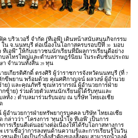
ิค บริวเวอรี่ จำกัด (ทีเอพี) เดินหน้าสนับสนุนกิจกรรม
 ใน จ.นนทบุรี ต่อเนื่องในโอกาสครบรอบปีที่
มอบ
30
 ทีเอพี” ให้กับเยาวชนนักเรียนที่มีผลการเรียนดีอย่าง
ตำบลไทรใหญ่และตำบลราษฎร์นิยม ในระดับชั้นประถม
ษา จำนวนทั้งสิ้น
ทุน
29
ยเกียรติศักดิ์ ตรงศิริ ผู้ว่าราชการจังหวัดนนทบุรี (ที่
7
นสักขีพยาน พร้อมด้วย คุณศศิกาญจน์ ผลวงษ์ ผู้อำนวย
าย) และคุณภัทรี ชุณหวรากรณ์ ผู้อำนวยการฝ่าย
กซ้าย) ร่วมด้วยตัวแทนนักเรียนผู้ได้รับทุนและ
บลทั้ง
ตำบลมาร่วมรับมอบ ณ บริษัท ไทยเอเชีย
2
ัด
 ผู้อำนวยการฝ่ายทรัพยากรบุคคล บริษัท ไทยเอเชีย
ัด กล่าวว่า “โครงการ ‘ทุนน้ำใจ ทีเอพี’ เป็นการ
การเรียนดีเด่นอย่างต่อเนื่องให้ได้รับโอกาสทางการ
 เราเชื่อว่าการลงทุนด้านความรู้และการเรียนรู้ในวัน
เยาวชนเติบโตเป็นกำลังสำคัญของสังคม สามารถนำองค์