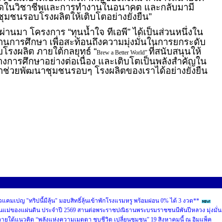
อดในวิชาชีพและการทำงานในอนาคต และกลับมามี
มชนรอบโรงผลิตให้เติบโตอย่างยั่งยืน”
ี่ผ่านมา โครงการ “ทุนน้ำใจ ทีเอพี” ได้เป็นส่วนหนึ่งใน
้านการศึกษา เพื่อสะท้อนถึงความมุ่งมั่นในการยกระดับ
โรงผลิต ภายใต้กลยุทธ์ “
ที่สนับสนุนให้
Brew a Better World”
งการศึกษาอย่างต่อเนื่อง และเติบโตเป็นพลังสำคัญใน
่วยพัฒนาชุมชนรอบๆ โรงผลิตของเราได้อย่างยั่งยืน
คมเปญ "ทริปนี้มีลุ้น" มอบสิทธิ์ลุ้นเข้าพักโรงแรมหรู พร้อมผ่อน 0% ได้ 3 งวด**
นแม่ของแผ่นดิน ประจำปี 2569 สานต่อพระราชปณิธานพระบรมราชชนนีพันปีหลวง มุ่งมั่น
ายใต้แนวคิด “พลังแห่งความเมตตา ชุบชีวิต เปลี่ยนชุมชน” 19 สิงหาคมนี้ ณ อิมแพ็ค