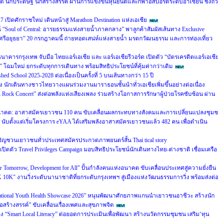
ิด นักประดิษฐ์ นักสร้างสรรค์ ผ่านการแข่งขันหุ่นยนต์และกีฬาอีสปอร์ตระดับอาเซียน ชิงถ้
7 เปิดศักราชใหม่ เดินหน้าสู่ Marathon Destination แห่งเอเชีย
“Soul of Central: อารยธรรมแห่งสายน้ำภาคกลาง” พาลูกค้าสัมผัสเส้นทาง Exclusive
รีอยุธยา” 20 กรกฎาคมนี้ ถ่ายทอดเสน่ห์แห่งสายน้ำ มรดกวัฒนธรรม และการท่องเที่ยว
 ธนาคารกรุงเทพ จับมือ ไทยแอร์เอเชีย และ แอร์เอเชียรีวอร์ด เปิดตัว “บัตรเครดิตแอร์เอเชี
โฉมใหม่ ยกระดับทุกการเดินทาง พร้อมสิทธิประโยชน์ที่คุ้มค่ากว่าเดิม
 School 2025-2028 ต่อเนื่องเป็นครั้งที่ 5 บนเส้นทางกว่า 15 ปี
รง นักเดินทางชาวไทยวางแผนร่วมงานมาราธอนชั้นนำทั่วเอเชียเพิ่มขึ้นอย่างต่อเนื่อง
 Rock Concert” ส่งต่อพลังแห่งเสียงเพลง ร่วมสร้างโอกาสการรักษาผู้ป่วยโรคซับซ้อน ผ่าน
่งอนาคต: อาสาสมัครเยาวชน 110 คน ขับเคลื่อนผลกระทบทางสังคมและการเปลี่ยนแปลงชุม
- นับตั้งแต่เริ่มโครงการ eYAA ได้เสริมพลังอาสาสมัครเยาวชนแล้ว 482 คน เพื่อดำเนิน
ชวนเยาวชนทั่วประเทศสมัครประกวดภาพยนตร์สั้น Thai tical story
 เปิดตัว Travel Privileges Campaign มอบสิทธิประโยชน์นักเดินทางไทย-ต่างชาติ เชื่อมเครือ
r Tomorrow, Development for All” ปั้นกำลังคนแห่งอนาคต ขับเคลื่อนประเทศสู่ความยั่งยืน
 10K" งานวิ่งระดับนานาชาติที่ยกระดับกรุงเทพฯ สู่เมืองแห่งวัฒนธรรมการวิ่ง พร้อมส่งต่
ational Youth Health Showcase 2026” หนุนพัฒนาศักยภาพแกนนำเยาวชนอาชีวะ สร้างนัก
่อสร้างสรรค์” ขับเคลื่อนเรื่องเพศและสุขภาพจิต
 “Smart Local Literacy” ต่อยอดการประเมินเพื่อพัฒนา สร้างนวัตกรรมชุมชน เสริม‘ทุน