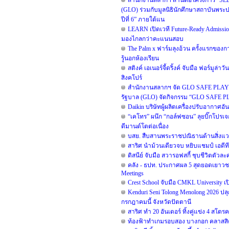
สำนักงานสลากฯ สานต่อโครงการ “SEED 
(GLO) ร่วมกับมูลนิธินักศึกษาสถาบันพระ
ปีที่ 6” ภายใต้แน
LEARN เปิดเวที Future-Ready Admiss
มองไกลกว่าคะแนนสอบ
The Palm x ฟาร์มลุงอ้วน ครั้งแรกของ
รู้นอกห้องเรียน
สติงค์ เอเนอร์จี้ดริ้งค์ จับมือ ฟอร์มู
สิงคโปร์
สำนักงานสลากฯ จัด GLO SAFE PLAY FES
รัฐบาล (GLO) จัดกิจกรรม “GLO SAFE PLAY
Daikin บริษัทผู้ผลิตเครื่องปรับอากา
“เคโทร” ผนึก “กอล์ฟซอน” ลุยบิ๊กโปรเจกต
ดีมานด์โตต่อเนื่อง
บสย. สืบสานพระราชปณิธานด้านสิ่งแวดล้
สาริศ นำม้วนเดียวจบ หยิบแชมป์ เอดีที
ดิสนีย์ จับมือ สวารอฟสกี้ ชุบชีวิตตัว
คลัง - ธปท. ประกาศผล 5 สุดยอดเยาวช
Meetings
Crest School จับมือ CMKL University 
Kenduri Seni Tolong Menolong 2026 ปลุ
กรกฎาคมนี้ จังหวัดปัตตานี
สาริศ ทำ 20 อันเดอร์ ทิ้งคู่แข่ง 4 สโต
ท้องฟ้าทำเกมรอบสอง บางกอก คลาสสิค 