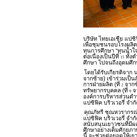
บริษัท ไทยเอเชีย แปซิฟ
เพื่อชุมชนรอบโรงผลิต
ทุนการศึกษา “ทุนน้ำใจ
ต่อเนื่องเป็นปีที่
ทั้ง
15
ศึกษา ไปจนถึงอุดมศึก
โดยได้รับเกียรติจาก นา
จากซ้าย) เข้าร่วมเป็
การฝ่ายผลิต (ที่
จากซ้
2
ทรัพยากรบุคคล (ที่
จา
9
องค์การบริหารส่วนตำ
แปซิฟิค บริวเวอรี่ จำก
คุณภัทรี ชุณหวรากรณ์
แปซิฟิค บริวเวอรี่ จำก
สนับสนุนเยาวชนที่มีผล
ศึกษาอย่างเต็มศักยภาพ
นี้ จะช่วยต่อยอดให้