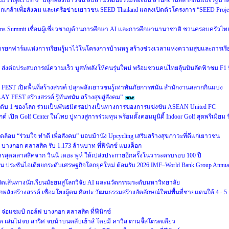
Project ปีที่ 6” ปลุกพลังเยาวชน สืบสานวัฒนธรรมท้องถิ่น สำนักงานสลากกินแบ่งรัฐบา
ปกเกล้าเพื่อสังคม และเครือข่ายเยาวชน SEED Thailand แถลงเปิดตัวโครงการ “SEED Proje
ions Summit เชื่อมผู้เชี่ยวชาญด้านการศึกษา AI และการศึกษานานาชาติ ชวนครอบครัวไท
การยกฟาร์มแห่งการเรียนรู้มาไว้ในโครงการบ้านหรู สร้างช่วงเวลาแห่งความสุขและการเรี
ล่าวัน ส่งต่อประสบการณ์ความเร็ว บูสท์พลังให้คนรุ่นใหม่ พร้อมชวนคนไทยลุ้นบินลัดฟ้าชม F1 ท
T เปิดพื้นที่สร้างสรรค์ ปลุกพลังเยาวชนรู้เท่าทันภัยการพนัน สำนักงานสลากกินแบ่ง
 FEST สร้างสรรค์ รู้ทันพนัน สร้างสุขสู่สังคม”
ศอันดับ 1 ของโลก ร่วมเป็นพันธมิตรอย่างเป็นทางการของการแข่งขัน ASEAN United FC
์ เปิด Golf Center ในไทย ปูทางสู่การร่วมทุน พร้อมตั้งคอมมูนิตี้ Indoor Golf สุดพรีเมียม ร
อม “ร่วมใจ ทำดี เพื่อสังคม” มอบม้านั่ง Upcycling เสริมสร้างสุขภาวะที่ดีแก่เยาวชน
 บางกอก คลาสสิค รับ 1.173 ล้านบาท ที่ฟีนิกซ์ แบงค็อก
ละครสุดคลาสสิคจาก วินนี่ เดอะ พูห์ ให้เปล่งประกายอีกครั้งในวาระครบรอบ 100 ปี
น ประชันไอเดียยกระดับเศรษฐกิจโลกยุคใหม่ ต้อนรับ 2026 IMF–World Bank Group Annua
เปิดเส้นทางนักเรียนมัธยมสู่โลกวิจัย AI และนวัตกรรมระดับมหาวิทยาลัย
กพลังสร้างสรรค์ เชื่อมโยงผู้คน ศิลปะ วัฒนธรรมสร้างอัตลักษณ์ใหม่พื้นที่ชายแดนใต้ 4 - 5
รค จ่อแชมป์ กอล์ฟ บางกอก คลาสสิค ที่ฟีนิกซ์
เล่นไม่จบ สาริศ จบนำบนคลับเฮ้าส์ โดยมี คาวิส ตามจี้สโตรคเดียว