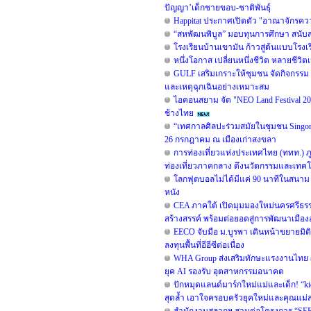
ปัญญา’เด็กชายขอบ-ชาติพันธุ์
Happitat ประกาศเปิดตัว "อาณาจักรคว
“สหพัฒนพิบูล” มอบทุนการศึกษา สนับ
โรงเรียนบ้านเขามัน ก้าวสู่ต้นแบบโร
หนึ่งโอกาส เปลี่ยนหนึ่งชีวิต หลายชีวิตเ
GULF เสริมเกราะให้ชุมชน จัดกิจกรรม “G
และเหตุฉุกเฉินอย่างเหมาะสม
ไอคอนสยาม จัด "NEO Land Festival 2
ช้างไทย
“เทศกาลศิลปะร่วมสมัยในชุมชน Singorama
26 กรกฎาคม ณ เมืองเก่าสงขลา
การท่องเที่ยวแห่งประเทศไทย (ททท.) ภูม
ท่องเที่ยวภาคกลาง ดึงนวัตกรรมและเทคโนโล
โลกฟุตบอลไม่ได้มีแค่ 90 นาทีในสนาม
หนัง
CEA ภาคใต้ เปิดมุมมองใหม่นครศรีธรรม
สร้างสรรค์ พร้อมต่อยอดสู่การพัฒนาเมืองอย
EECO จับมือ ม.บูรพา เดินหน้าขยายม
ลงทุนพื้นที่อีอีซีต่อเนื่อง
WHA Group ส่งเสริมทักษะแรงงานไทย ผนึ
ยุค AI รองรับ อุตสาหกรรมอนาคต
ปักหมุดแลนด์มาร์กใหม่แม่และเด็ก! “kid
สุดล้ำ เอาใจครอบครัวยุคใหม่และคุณแม่