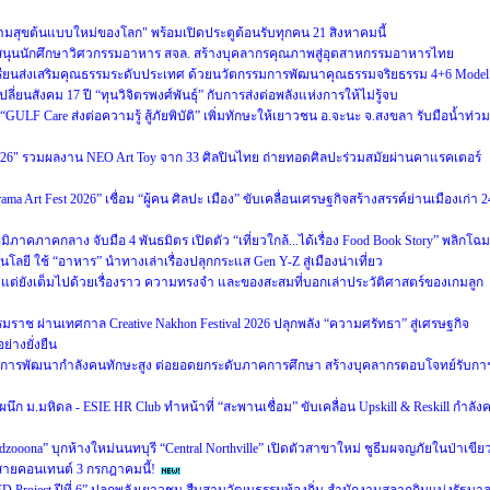
ามสุขต้นแบบใหม่ของโลก" พร้อมเปิดประตูต้อนรับทุกคน 21 สิงหาคมนี้
สนุนนักศึกษาวิศวกรรมอาหาร สจล. สร้างบุคลากรคุณภาพสู่อุตสาหกรรมอาหารไทย
งเรียนส่งเสริมคุณธรรมระดับประเทศ ด้วยนวัตกรรมการพัฒนาคุณธรรมจริยธรรม 4+6 Model
ปลี่ยนสังคม 17 ปี “ทุนวิจิตรพงศ์พันธุ์” กับการส่งต่อพลังแห่งการให้ไม่รู้จบ
ULF Care ส่งต่อความรู้ สู้ภัยพิบัติ” เพิ่มทักษะให้เยาวชน อ.จะนะ จ.สงขลา รับมือน้ำท่วม
026" รวมผลงาน NEO Art Toy จาก 33 ศิลปินไทย ถ่ายทอดศิลปะร่วมสมัยผ่านคาแรคเตอร์
 Art Fest 2026” เชื่อม “ผู้คน ศิลปะ เมือง” ขับเคลื่อนเศรษฐกิจสร้างสรรค์ย่านเมืองเก่า 2
ิภาคภาคกลาง จับมือ 4 พันธมิตร เปิดตัว “เที่ยวใกล้...ได้เรื่อง Food Book Story” พลิกโฉม
ยี ใช้ “อาหาร” นำทางเล่าเรื่องปลุกกระแส Gen Y-Z สู่เมืองน่าเที่ยว
 แต่ยังเต็มไปด้วยเรื่องราว ความทรงจำ และของสะสมที่บอกเล่าประวัติศาสตร์ของเกมลูก
ราช ผ่านเทศกาล Creative Nakhon Festival 2026 ปลุกพลัง “ความศรัทธา” สู่เศรษฐกิจ
่างยั่งยืน
ิติการพัฒนากำลังคนทักษะสูง ต่อยอดยกระดับภาคการศึกษา สร้างบุคลากรตอบโจทย์รับกา
ก ม.มหิดล - ESIE HR Club ทำหน้าที่ “สะพานเชื่อม” ขับเคลื่อน Upskill & Reskill กำลัง
zooona” บุกห้างใหม่นนทบุรี “Central Northville” เปิดตัวสาขาใหม่ ชูธีมผจญภัยในป่าเขีย
สายคอนเทนต์ 3 กรกฎาคมนี้!