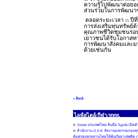
ความรู้ไปพัฒนาต่อย
ส่วนร่วมในการพัฒนาชุ
ตลอดระยะเวลา
ปีท
15
การส่งเสริมทุนทรัพย์ด
คุณภาพชีวิตชุมชนรอบ
เยาวชนได้รับโอกาสทา
การพัฒนาสังคมและมาช
ด้วยเช่นกัน
« Back
ไลฟ์สไตล์/กีฬา/ททท.
Atome ประเทศไทย จับมือ Agoda เปิดตัวแ
สำนักงาน ป.ป.ส. จัดงานมหกรรมกองทุ
คุ้มครองลูกหลานไทยให้พ้นภัยยาเสพติด ภ