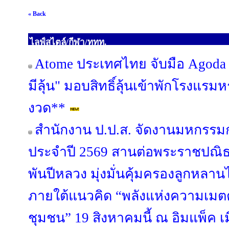
« Back
ไลฟ์สไตล์/กีฬา/ททท.
Atome ประเทศไทย จับมือ Agoda เ
มีลุ้น" มอบสิทธิ์ลุ้นเข้าพักโรงแรมห
งวด**
สำนักงาน ป.ป.ส. จัดงานมหกรรม
ประจำปี 2569 สานต่อพระราชปณ
พันปีหลวง มุ่งมั่นคุ้มครองลูกหลา
ภายใต้แนวคิด “พลังแห่งความเมตตา
ชุมชน” 19 สิงหาคมนี้ ณ อิมแพ็ค เ