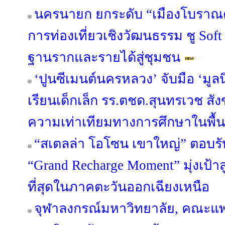
นครนายก ยกระดับ “เมืองโบราณด
การท่องเที่ยวเชิงวัฒนธรรม ชู Sof
ฐานรากและรายได้สู่ชุมชน
‘ปูนซีเมนต์นครหลวง’ จับมือ ‘มูลน
เรียนเด็กเล็ก รร.ตชด.สุนทรเวช สัง
ความเท่าเทียมทางการศึกษาในพื้นท
“สเตลล่า โอโซน เขาใหญ่” ตอบรั
“Grand Recharge Moment” มุ่งเป้าส
ที่สุดในภาคตะวันออกเฉียงเหนือ
จุฬาลงกรณ์มหาวิทยาลัย, คณะแ