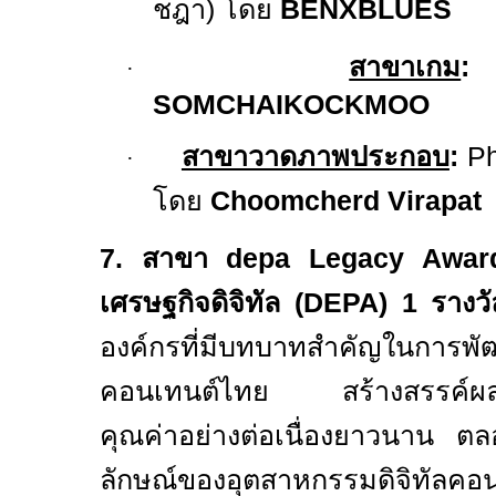
ชฎา) โดย
BENXBLUES
สาขาเกม
:
T
·
SOMCHAIKOCKMOO
สาขาวาดภาพประกอบ
:
Ph
·
โดย
Choomcherd Virapat
7.
สาขา
depa
Legacy Awa
เศรษฐกิจดิจิทัล (
DEPA) 1
รางว
องค์กรที่มีบทบาทสำคัญในการพั
คอนเทนต์ไทย สร้างสรรค์ผลง
คุณค่าอย่างต่อเนื่องยาวนาน ต
ลักษณ์ของอุตสาหกรรมดิจิทัลคอนเ