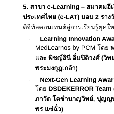
5.
สาขา
e-Learning –
สมาคมอีเล
ประเทศไทย (
e-LAT)
มอบ
2
รางว
ดิจิทัลคอนเทนต์สู่การเรียนรู้ยุคให
Learning Innovation Awa
·
MedLearnos by PCM
โดย
พ
และ พิชญ์สินี อิ่มปิติวงศ์ (
พระมงกุฎเกล้า)
Next-Gen Learning Awar
·
โดย
DSDEKERROR Team 
ภาวัต โตชำนาญวิทย์
,
ปุญญพ
พร แซ่ฉั่ว)