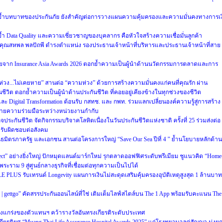
 ย้ำบทบาทของประกันภัย ยังสำคัญต่อการวางแผนความคุ้มครองและความมั่นคงทางการเง
้ำ Data Quality และความเชี่ยวชาญของบุคลากร คือหัวใจสร้างความเชื่อมั่นลูกค้า
ง คุณสหพล พลปัถพี ดำรงตำแหน่ง รองประธานเจ้าหน้าที่บริหารและประธานเจ้าหน้าที่สาย
อเชียจาก Insurance Asia Awards 2026 ตอกย้ำความเป็นผู้นำด้านนวัตกรรมการตลาดและการ
ห่วง...ไม่เคยหาย” สานต่อ “ความห่วง” ด้วยการสร้างความมั่นคงแก่คนที่คุณรัก ผ่าน
ชีวิต ตอกย้ำความเป็นผู้นำด้านประกันชีวิต ที่คอยอยู่เคียงข้างในทุกช่วงของชีวิต
ละ Digital Transformation ต้อนรับ กสทช. และ กพท. ร่วมแลกเปลี่ยนองค์ความรู้สู่การสร้าง
ข่ายความร่วมมือระหว่างหน่วยงานกำกับ
ประกันชีวิต จัดกิจกรรมบริจาคโลหิตเนื่องในวันประกันชีวิตแห่งชาติ ครั้งที่ 25 ร่วมส่งต่อ
มรับผิดชอบต่อสังคม
ันธมิตรภาครัฐ และเอกชน สานต่อโครงการใหญ่ “Save Our Sea ปีที่ 4 ” ย้ำนโยบายหลักด้าน
ct” อย่างยิ่งใหญ่ ปักหมุดแลนด์มาร์กใหม่ รุกตลาดออฟฟิศระดับพรีเมียม ชูแนวคิด “Home
พระราม 9 สู่ศูนย์กลางธุรกิจที่เชื่อมต่อทุกความเป็นไปได้
PLUS รับเทรนด์ Longevity แผนการเงินไม่สะดุดเสริมคุ้มครองอุบัติเหตุสูงสุด 1 ล้านบาท
ure | gettgo” คัดสรรประกันออนไลน์ที่ใช่ เติมเต็มไลฟ์สไตล์บน The 1 App พร้อมรับคะแนน The
งแกร่งของตัวแทนฯ คว้ารางวัลอันทรงเกียรติระดับประเทศ