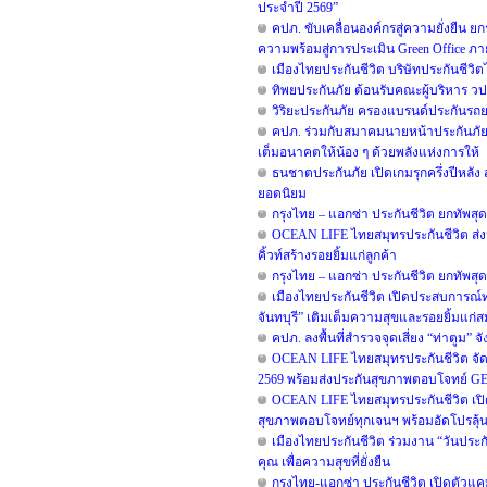
ประจำปี 2569”
คปภ. ขับเคลื่อนองค์กรสู่ความยั่งยืน
ความพร้อมสู่การประเมิน Green Office ภา
เมืองไทยประกันชีวิต บริษัทประกันชีว
ทิพยประกันภัย ต้อนรับคณะผู้บริหาร วป
วิริยะประกันภัย ครองแบรนด์ประกันรถยนต
คปภ. ร่วมกับสมาคมนายหน้าประกันภัยไ
เต็มอนาคตให้น้อง ๆ ด้วยพลังแห่งการให้
ธนชาตประกันภัย เปิดเกมรุกครึ่งปีหลัง 
ยอดนิยม
กรุงไทย – แอกซ่า ประกันชีวิต ยกทัพสุ
OCEAN LIFE ไทยสมุทรประกันชีวิต ส่ง
คิ้วท์สร้างรอยยิ้มแก่ลูกค้า
กรุงไทย – แอกซ่า ประกันชีวิต ยกทัพสุ
เมืองไทยประกันชีวิต เปิดประสบการณ์ท่อง
จันทบุรี” เติมเต็มความสุขและรอยยิ้มแก่
คปภ. ลงพื้นที่สำรวจจุดเสี่ยง “ท่าตูม
OCEAN LIFE ไทยสมุทรประกันชีวิต จัดเต
2569 พร้อมส่งประกันสุขภาพตอบโจทย์ G
OCEAN LIFE ไทยสมุทรประกันชีวิต เปิดบ
สุขภาพตอบโจทย์ทุกเจนฯ พร้อมอัดโปรลุ้น
เมืองไทยประกันชีวิต ร่วมงาน “วันประก
คุณ เพื่อความสุขที่ยั่งยืน
กรุงไทย-แอกซ่า ประกันชีวิต เปิดตัวแค