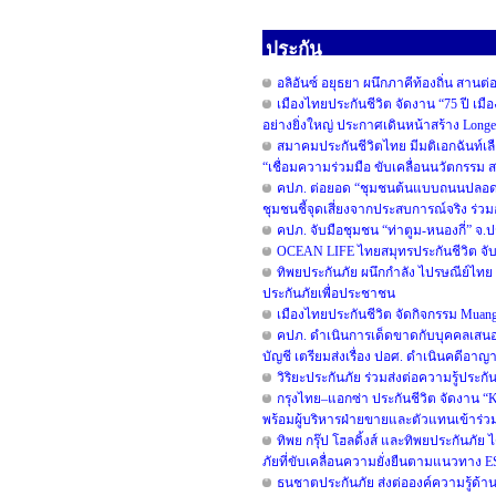
ประกัน
อลิอันซ์ อยุธยา ผนึกภาคีท้องถิ่น สานต่
เมืองไทยประกันชีวิต จัดงาน “75 ปี เม
อย่างยิ่งใหญ่ ประกาศเดินหน้าสร้าง Long
สมาคมประกันชีวิตไทย มีมติเอกฉันท์เลื
“เชื่อมความร่วมมือ ขับเคลื่อนนวัตกรรม สร
คปภ. ต่อยอด “ชุมชนต้นแบบถนนปลอดภัย”
ชุมชนชี้จุดเสี่ยงจากประสบการณ์จริง ร่ว
คปภ. จับมือชุมชน “ท่าตูม-หนองกี่” จ.ป
OCEAN LIFE ไทยสมุทรประกันชีวิต จับมื
ทิพยประกันภัย ผนึกกำลัง ไปรษณีย์ไทย ต
ประกันภัยเพื่อประชาชน
เมืองไทยประกันชีวิต จัดกิจกรรม Muang
คปภ. ดำเนินการเด็ดขาดกับบุคคลเสนอ
บัญชี เตรียมส่งเรื่อง ปอศ. ดำเนินคดีอาญ
วิริยะประกันภัย ร่วมส่งต่อความรู้ประก
กรุงไทย–แอกซ่า ประกันชีวิต จัดงาน 
พร้อมผู้บริหารฝ่ายขายและตัวแทนเข้าร่วม
ทิพย กรุ๊ป โฮลดิ้งส์ และทิพยประกันภัย
ภัยที่ขับเคลื่อนความยั่งยืนตามแนวทาง 
ธนชาตประกันภัย ส่งต่อองค์ความรู้ด้า