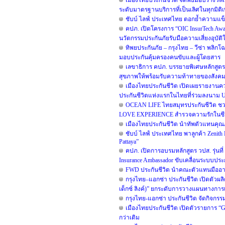
เมืองไทยประกันชีวิต จัดพิธีมอบรางวัลเ
ระดับมาตรฐานบริการที่เป็นเลิศในทุกมิติเ
ชับบ์ ไลฟ์ ประเทศไทย ตอกย้ำความแข็
คปภ. เปิดโครงการ “OIC InsurTech Awar
นวัตกรรมประกันภัยรับมือความเสี่ยงอุบัต
ทิพยประกันภัย – กรุงไทย – วีซ่า พลิกโฉ
มอบประกันคุ้มครองคนขับและผู้โดยสาร
เลขาธิการ คปภ. บรรยายพิเศษหลักสูต
สุขภาพให้พร้อมรับความท้าทายของสังค
เมืองไทยประกันชีวิต เปิดเผยรายงานความ
ประกันชีวิตแห่งแรกในไทยที่ร่วมลงนาม 
OCEAN LIFE ไทยสมุทรประกันชีวิต ชว
LOVE EXPERIENCE สำรวจความรักในชีวิต
เมืองไทยประกันชีวิต นำทัพตัวแทนคุณภ
ชับบ์ ไลฟ์ ประเทศไทย พาลูกค้า Zenith P
Pattaya”
คปภ. เปิดการอบรมหลักสูตร วปส. รุ่นที
Insurance Ambassador ขับเคลื่อนระบบประ
FWD ประกันชีวิต นำคณะตัวแทนมืออาชีพ
กรุงไทย–แอกซ่า ประกันชีวิต เปิดตัวผลิต
เด็กซ์ ลิงค์)” ยกระดับการวางแผนทางกา
กรุงไทย-แอกซ่า ประกันชีวิต จัดกิจกรร
เมืองไทยประกันชีวิต เปิดตัวรายการ 
กว่าเดิม