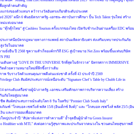
กียรติยศ “Muang Thai Life Assurance Hospital Awards 2025” แก่โรงพยาบาลคู่สัญญา มุ่งย
พื่อลูกค้าคนสำคัญ
งแกร่งของตัวแทนฯ คว้ารางวัลอันทรงเกียรติระดับประเทศ
d 2026” ผนึก 6 พันธมิตรภาครัฐ–เอกชน–สถาบันการศึกษา ปั้น Tech Talent รุ่นใหม่ สร้าง
ิใหม่แห่งอนาคต
ม “ตุ๊กตุ๊กไทย” สู่ Cashless Tourism ครั้งแรกของไทย เปิดรับชำระเงินผ่านเครื่อง EDC พร้อ
รประกาศนียบัตรกฎหมายทางการแพทย์ สถาบันมหิตลาธิเบศร ส่งเสริมบทบาทประกันภัย
มสูงวัยในอนาคต
ยั่งยืน ปี 2568 ชูความสำเร็จองค์กรวิถี ESG สู่เป้าหมาย Net Zero พร้อมขึ้นแท่นบริษัท
UN PRI
นเดินทางสู่ "LOVE IN THE UNIVERSE รักที่สุดในจักรวาล" นิทรรศการ IMMERSIVE
ด้วยความหมายใหม่ที่ลึกซึ้งกว่าเดิม
าพ รับรางวัลตัวแทนคุณภาพดีเด่นแห่งชาติ ครั้งที่ 43 ประจำปี 2569
rivilege Club สัมผัสประสบการณ์เหนือระดับ “Signature Chef’s Table by Chubb Life in
่ 14 ยกระดับเครือข่ายผู้นำภาครัฐ–เอกชน เสริมศักยภาพการบริหารความเสี่ยง สร้าง
กันภัยไทยสู่อนาคต
 สัมผัสประสบการณ์ระดับโลก 8 วัน ในทริป “Premier Club South Italy”
ภัณฑ์ “โกลบอล เซฟวิ่งส์ พลัส 15/8 (อินเด็กซ์ ลิงค์)” และ “โกลบอล เซฟวิ่งส์ พลัส 25/5 (อิ
รเงิน และการออมเพื่ออนาคต
มใหญ่ประจำปี “สัปดาห์แห่งการทำความดี” ย้ำจุดยืนผู้นำด้าน Green Insurer
“Go Healthier with MTL” ส่งต่อความรู้สุขภาพและประกันจากคนวงใน ชวนคนไทยสุขภาพดี