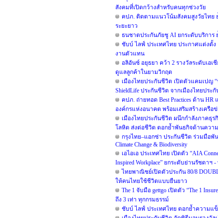
สังคมที่เปิดกว้างสำหรับคนทุกช่วงวัย
คปภ. ติดตามแนวโน้มสังคมสูงวัยไทย
ระยะยาว
ธนชาตประกันภัยชู AI ยกระดับบริการ ย
ชับบ์ ไลฟ์ ประเทศไทย ประกาศแต่งตั้
งานตัวแทน
อลิอันซ์ อยุธยา คว้า 2 รางวัลระดับเ
ดูแลลูกค้าในยามวิกฤต
เมืองไทยประกันชีวิต เปิดตัวแคมเปญ “
ShieldLife ประกันชีวิต จากเมืองไทยประกัน
คปภ. ถ่ายทอด Best Practices ด้าน HR แ
องค์กรแห่งอนาคต พร้อมเสริมสร้างเครือ
เมืองไทยประกันชีวิต ผนึกกำลังภาคธุรกิจ
โลหิต ส่งต่อชีวิต ตอกย้ำพันธกิจด้านควา
กรุงไทย–แอกซ่า ประกันชีวิต ร่วมมือพ
Climate Change & Biodiversity
เอไอเอ ประเทศไทย เปิดตัว “AIA Conne
Inspired Workplace” ยกระดับย่านรัชดาฯ - 
ไทยพาณิชย์เปิดตัวประกัน 80/8 DOUBLE 
ให้คนไทยใช้ชีวิตแบบยืนยาว
The 1 จับมือ gettgo เปิดตัว “The 1 Ins
ถึง 3 เท่า ทุกกรมธรรม์
ชับบ์ ไลฟ์ ประเทศไทย ตอกย้ำความแข็