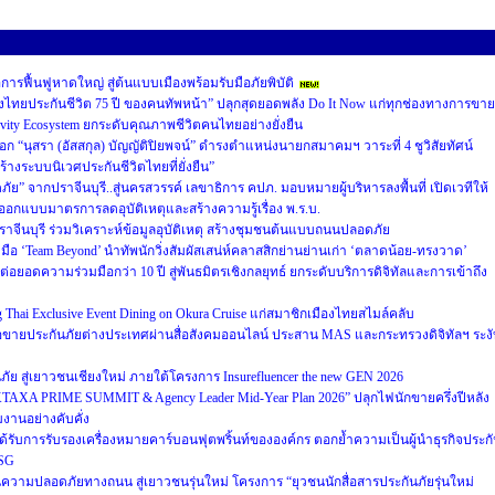
อการฟื้นฟูหาดใหญ่ สู่ต้นแบบเมืองพร้อมรับมือภัยพิบัติ
ืองไทยประกันชีวิต 75 ปี ของคนทัพหน้า” ปลุกสุดยอดพลัง Do It Now แก่ทุกช่องทางการขาย
evity Ecosystem ยกระดับคุณภาพชีวิตคนไทยอย่างยั่งยืน
อก “นุสรา (อัสสกุล) บัญญัติปิยพจน์” ดำรงตำแหน่งนายกสมาคมฯ วาระที่ 4 ชูวิสัยทัศน์
้างระบบนิเวศประกันชีวิตไทยที่ยั่งยืน”
 จากปราจีนบุรี..สู่นครสวรรค์ เลขาธิการ คปภ. มอบหมายผู้บริหารลงพื้นที่ เปิดเวทีให้
มออกแบบมาตรการลดอุบัติเหตุและสร้างความรู้เรื่อง พ.ร.บ.
ราจีนบุรี ร่วมวิเคราะห์ข้อมูลอุบัติเหตุ สร้างชุมชนต้นแบบถนนปลอดภัย
อ ‘Team Beyond’ นำทัพนักวิ่งสัมผัสเสน่ห์คลาสสิกย่านย่านเก่า ‘ตลาดน้อย-ทรงวาด’
่อยอดความร่วมมือกว่า 10 ปี สู่พันธมิตรเชิงกลยุทธ์ ยกระดับบริการดิจิทัลและการเข้าถึง
 Thai Exclusive Event Dining on Okura Cruise แก่สมาชิกเมืองไทยสไมล์คลับ
ขายประกันภัยต่างประเทศผ่านสื่อสังคมออนไลน์ ประสาน MAS และกระทรวงดิจิทัลฯ ระง
า
ันภัย สู่เยาวชนเชียงใหม่ ภายใต้โครงการ Insurefluencer the new GEN 2026
“KTAXA PRIME SUMMIT & Agency Leader Mid-Year Plan 2026” ปลุกไฟนักขายครึ่งปีหลัง
งานอย่างคับคั่ง
 ได้รับการรับรองเครื่องหมายคาร์บอนฟุตพริ้นท์ขององค์กร ตอกย้ำความเป็นผู้นำธุรกิจประก
ESG
นความปลอดภัยทางถนน สู่เยาวชนรุ่นใหม่ โครงการ “ยุวชนนักสื่อสารประกันภัยรุ่นใหม่