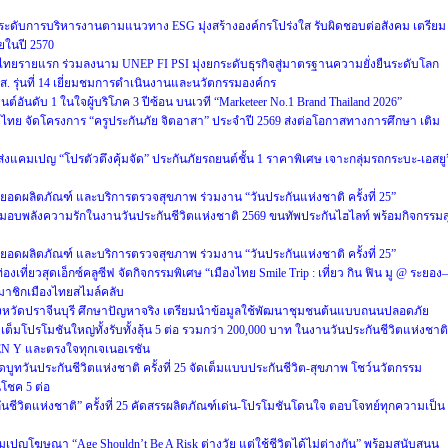
 ยกระดับการบริหารงานตามแนวทาง ESG มุ่งสร้างองค์กรโปร่งใส รับผิดชอบต่อสังคม เตรียม
ยในปี 2570
ิตไทยรายแรก ร่วมลงนาม UNEP FI PSI มุ่งยกระดับธุรกิจสู่มาตรฐานความยั่งยืนระดับโลก
ส. รุ่นที่ 14 เยี่ยมชมการดำเนินงานและนวัตกรรมองค์กร
์อันดับ 1 ในใจผู้บริโภค 3 ปีซ้อน บนเวที “Marketeer No.1 Brand Thailand 2026”
ทย จัดโครงการ “ครูประกันภัย จิตอาสา” ประจำปี 2569 ส่งต่อโอกาสทางการศึกษา เติม
ส่งแคมเปญ “โปรตัวตึงคุ้มจัด” ประกันภัยรถยนต์ชั้น 1 ราคาพิเศษ เจาะกลุ่มรถกระบะ-เอสยูว
ดยอดผลิตภัณฑ์ และบริการตรวจสุขภาพ ร่วมงาน “วันประกันแห่งชาติ ครั้งที่ 25”
มอบพลังความรักในงานวันประกันชีวิตแห่งชาติ 2569 ขนทัพประกันไฮไลท์ พร้อมกิจกรรมส
ดยอดผลิตภัณฑ์ และบริการตรวจสุขภาพ ร่วมงาน “วันประกันแห่งชาติ ครั้งที่ 25”
เที่ยวสุดเอ็กซ์คลูซีฟ จัดกิจกรรมพิเศษ “เมืองไทย Smile Trip : เที่ยว กิน ฟิน มู @ ระยอง–
สมาชิกเมืองไทยสไมล์คลับ
” จังหวัดปราจีนบุรี ศึกษาปัญหาจริง เตรียมนำข้อมูลใช้พัฒนาชุมชนต้นแบบถนนปลอดภัย
็มโปรโมชันใหญ่ทั้งรับทั้งลุ้น 5 ต่อ รวมกว่า 200,000 บาท ในงานวันประกันชีวิตแห่งชาติ
EN Y และตรงใจทุกเจเนอเรชัน
ูทวันประกันชีวิตแห่งชาติ ครั้งที่ 25 จัดเต็มแบบประกันชีวิต-สุขภาพ โชว์นวัตกรรม
โชค 5 ต่อ
ันชีวิตแห่งชาติ” ครั้งที่ 25 คัดสรรผลิตภัณฑ์เด่น-โปรโมชันโดนใจ ตอบโจทย์ทุกความเป็น
มเปญโฆษณา “Age Shouldn’t Be A Risk ต่างวัย แต่ใช้ชีวิตได้ไม่ต่างกัน” พร้อมสนับสนุน