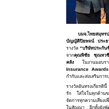
บมจ.ไทยสมุทรปร
บัญญัติปิยพจน์ ประธา
รางวัล
“
บริษัทประกันชี
จาก
คุณ
พิชัย ชุณหวช
คลัง
ในงานมอบร
Insurance Awards
กำกับและส่งเสริมการป
รางวัลอันทรงเกียรติน
รัก ใส่ใจในทุกด้านข
จัดการทุกความเสี่ยงเพื
ในสัญญา อีกทั้งยังพ