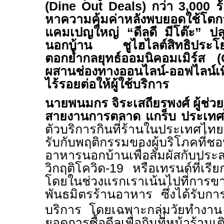
(Dine Out Deals)
กว่า
3,000
ร
หาความคุ้มค่าหลังพบยอดใช้โ
แคมเปญใหญ่
“
ดีลดี มีโต๊ะ
”
ปล
นอกบ้าน ชูไฮไลต์สิทธิประโยชน
ตอกย้ำกลยุทธ์ออมนิคอมเมิร์ส (
ผสานช่องทางออนไลน์-ออฟไลน์เพื
ไร้รอยต่อให้ผู้ใช้บริการ
นายพนมกร จิระเสถียรพงศ์
ผู้ช่
สายงานการตลาด แกร็บ ประเท
ตัวบริการกินที่ร้านในประเทศไทยต
รับกับพฤติกรรมของผู้บริโภคที่
อาหารนอกบ้านเพื่อสัมผัสกับป
วิกฤติโควิด-
19
หรือเทรนด์ที่เรี
โดยในช่วงแรกเราเน้นไปที่การข
พันธมิตรร้านอาหาร ซึ่งได้รับการ
บริการ โดยเฉพาะกลุ่มวัยทำงาน 
ยอดการซื้อดีลเพื่อกินที่หน้าร้