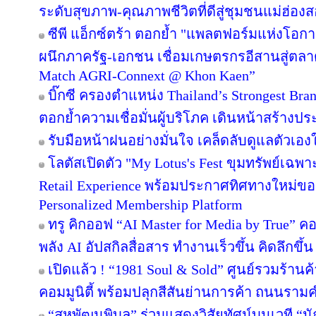
ระดับสุขภาพ-คุณภาพชีวิตที่ดีสู่ชุมชนแม่ฮ่อง
ซีพี แอ็กซ์ตร้า ตอกย้ำ "แพลตฟอร์มแห่งโอก
ผนึกภาครัฐ-เอกชน เชื่อมเกษตรกรอีสานสู่ตล
Match AGRI-Connext @ Khon Kaen”
บิ๊กซี ครองตำแหน่ง Thailand’s Strongest Bra
ตอกย้ำความเชื่อมั่นผู้บริโภค เดินหน้าสร้าง
รับมือหน้าฝนอย่างมั่นใจ เคล็ดลับดูแลตัวเองให
โลตัสเปิดตัว "My Lotus's Fest ขุมทรัพย์เฉ
Retail Experience พร้อมประกาศทิศทางใหม่ของ 
Personalized Membership Platform
ทรู คิกออฟ “AI Master for Media by True” คอร
พลัง AI อัปสกิลสื่อสาร ทำงานเร็วขึ้น คิดลึกขึ
เปิดแล้ว ! “1981 Soul & Sold” ศูนย์รวมร้า
คอมมูนิตี้ พร้อมปลุกสีสันย่านการค้า ถนนรา
“สหพัฒนพิบูล” ร่วมแสดงวิสัยทัศน์บนเวที “นั