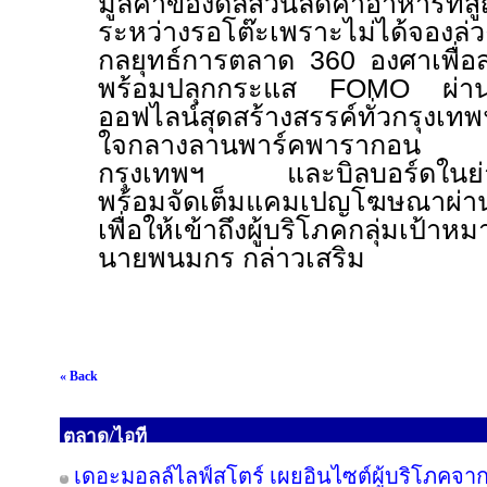
มูลค่าของดีลส่วนลดค่าอาหารที่สู
ระหว่างรอโต๊ะเพราะไม่ได้จอ
กลยุทธ์การตลาด
360
องศาเพื่อ
พร้อมปลุกกระแส
FOMO
ผ่า
ออฟไลน์สุดสร้างสรรค์ทั่วกรุงเ
ใจกลางลานพาร์คพารากอน รถบร
กรุงเทพฯ และบิลบอร์ดในย่า
พร้อมจัดเต็มแคมเปญโฆษณาผ่านช
เพื่อให้เข้าถึงผู้บริโภคกลุ่มเป้
นายพนมกร กล่าวเสริม
« Back
ตลาด/ไอที
เดอะมอลล์ไลฟ์สโตร์ เผยอินไซต์ผู้บริโภคจา