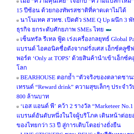
เมื่อ “ความคุ้นเคย” เจอกับ “ความแปลกใหม่
15 ปีซ้อน ด้วยกองทัพรสชาติที่คาดเดาไม่ได้
นาโนเทค สวทช. เปิดตัว SME Q Up ผนึก 3 
ธุรกิจ ยกระดับศักยภาพ SMEs ไทย
เซ็นทรัล รีเทล ฟู้ด เร่งเครื่องกลยุทธ์ Globa
แบรนด์ ไอคอนิคชื่อดังจากฝรั่งเศส เอ็กซ์คลูซี
พอร์ต ‘Only at TOPS’ ด้วยสินค้านำเข้าเอ็กซ์
โลก
BEARHOUSE ตอกย้ำ “ตัวจริงของตลาดชานม” เ
เทรนด์ “Reward drink” ความสุขเล็กๆ ประจำวัน 
800 ล้านบาท
‘เอส แอนด์ พี’ คว้า 2 รางวัล “Marketeer No.
แบรนด์อันดับหนึ่งในใจผู้บริโภค เดินหน้าต่
ของไทยกว่า 53 ปี สู่การเติบโตอย่างยั่งยืน