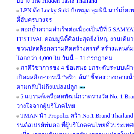
อย่าง The Hidden Taste Thailand
LPN ดึง Lucky Suki ปักหมุด ลุมพินี มาร์เก็ตเ
ตี้ฮับครบวงจร
ตอกย้ำความสำเร็จต่อเนื่องเป็นปีที่ 5 
FESTIVAL คอมมูนิตี้ศิลปะสุดยิ่งใหญ่ งานเดียว
ชวนปลดล็อกความคิดสร้างสรรค์ สร้างแลนด์มา
โลกกว่า 4,000 ใบ วันนี้ – 31 กรกฎาคม
ภาคีวิชาการชง 4 ข้อเสนอ ยกระดับระบบเฝ้า
เปิดผลศึกษากรณี “พริก–ส้ม” ชี้ช่องว่างกลางน้
ตามกลับไม่ถึงแปลงปลูก
5 แบรนด์เครือสหพัฒน์กวาดรางวัล No. 1 Bra
วางใจจากผู้บริโภคไทย
TMAN นำ Propoliz คว้า No.1 Brand Thailand 2
รนด์สเปรย์พ่นคอ ที่ผู้บริโภคคนไทยทั่วประเทศ