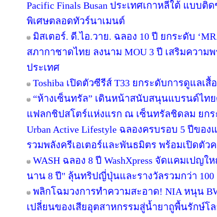
Pacific Finals Busan ประเทศเกาหลีใต้ แบบต
พิเศษตลอดทัวร์นาเมนต์
มิสเตอร์. ดี.ไอ.วาย. ฉลอง 10 ปี ยกระดับ ‘MR.
สภากาชาดไทย ลงนาม MOU 3 ปี เสริมความพร้อ
ประเทศ
Toshiba เปิดตัวซีรีส์ T33 ยกระดับการดูแลเสื
“ห้างเซ็นทรัล” เดินหน้าสนับสนุนแบรนด์ไทย
แฟลกชิปสโตร์แห่งแรก ณ เซ็นทรัลชิดลม ยกระด
Urban Active Lifestyle ฉลองครบรอบ 5 ปีขอ
รวมพลังครีเอเตอร์และพันธมิตร พร้อมเปิดตัว
WASH ฉลอง 8 ปี WashXpress จัดแคมเปญใหญ่ "
นาน 8 ปี" ลุ้นทริปญี่ปุ่นและรางวัลรวมกว่า 100 ร
พลิกโฉมวงการทำความสะอาด! NIA หนุน BWC 
เปลี่ยนของเสียอุตสาหกรรมสู่น้ำยาถูพื้นรักษ์โล