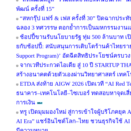
พัฒน์ ครั้งที่ 15”
“สหกรุ๊ป แฟร์ & เฟส ครั้งที่ 30” ปิดฉากปร
ฉลอง 3 ทศวรรษ ตอกย้ำการเป็นมหกรรมงานแฟร์
ช้อปปี้ขานรับนโยบายรัฐ ทุ่ม 500 ล้านบาท 
ยกับช้อปปี้: สนับสนุนการเติบโตร้านค้าไทยร
Support Program)’ อัดฉีดสิทธิประโยชน์ครบว
จากเวทีประกวดไอเดีย สู่ 10 ปี STARTUP T
สร้างอนาคตด้วยตัวเองผ่านวิทยาศาสตร์ เทค
ETDA ส่งท้าย AIGW 2026 เปิดเวที “AI Red 
ธนาคาร–เทคโนโลยี–ไซเบอร์ ทดสอบหาจุดเสี่ยง
การเงิน
ทรู เปิดมุมมองใหม่ สู่การเข้าใจผู้บริโภคยุค A
AI Era” แชร์อินไซต์โลก–ไทย ชวนธุรกิจใช้ AI
มีความหมาย