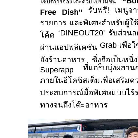
“Boo
ใช้บริการจองโต๊ะด้วยโปรโมชัน
รับฟรี! เมนูจา
Free Dish”
รายการ และพิเศษสำหรับผู้ใช้บร
‘DINEOUT20’
รับส่วน
โค้ด
Grab
เพื่อ
ผ่านแอปพลิเคชัน
ยังร้านอาหาร ซึ่งถือเป็นหนึ
ที่แกร็บมุ่งผสา
Superapp
ภายในอีโคซิสเต็มเพื่อเสริม
ประสบการณ์มื้อพิเศษแบบไร้ร
ทางจนถึงโต๊ะอาหาร