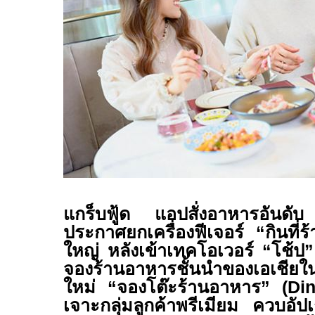
แกร็บฟู้ด แอปสั่งอาหารอันด
ประกาศยกเครื่องฟีเจอร์
“
กินที่ร
ใหญ่ หลังเข้าเทคโอเวอร์
“
โช้ป
”
จองร้านอาหารชั้นนำของเอเชียใน
ใหม่
“
จองโต๊ะร้านอาหาร
” (Di
เจาะกลุ่มลูกค้าพรีเมียม ควบอัป