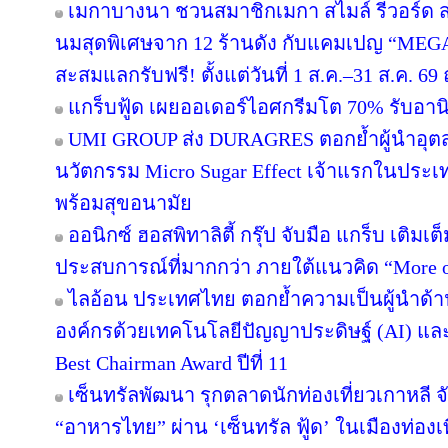
เมกาบางนา ชวนสมาชิกเมกา สไมล์ รีวอร์ด ส่ง
นมสุดพิเศษจาก 12 ร้านดัง กับแคมเปญ “ME
สะสมแลกรับฟรี! ตั้งแต่วันที่ 1 ส.ค.–31 ส.ค. 
แกร็บฟู้ด เผยออเดอร์ไอศกรีมโต 70% รับอานิส
UMI GROUP ส่ง DURAGRES ตอกย้ำผู้นำอุตส
นวัตกรรม Micro Sugar Effect เจ้าแรกในปร
พร้อมสุขอนามัย
ออนิกซ์ ฮอสพิทาลิตี้ กรุ๊ป จับมือ แกร็บ เติมเ
ประสบการณ์ที่มากกว่า ภายใต้แนวคิด “More o
ไลอ้อน ประเทศไทย ตอกย้ำความเป็นผู้นำด้า
องค์กรด้วยเทคโนโลยีปัญญาประดิษฐ์ (AI) และ D
Best Chairman Award ปีที่ 11
เซ็นทรัลพัฒนา รุกตลาดนักท่องเที่ยวเกาหลี 
“อาหารไทย” ผ่าน ‘เซ็นทรัล ฟู้ด’ ในเมืองท่องเ