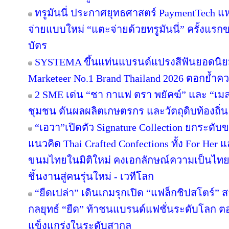
ทรูมันนี่ ประกาศยุทธศาสตร์ PaymentTech 
จ่ายแบบใหม่ “แตะจ่ายด้วยทรูมันนี่” ครั้งแรก
บัตร
SYSTEMA ขึ้นแท่นแบรนด์แปรงสีฟันยอดนิยม
Marketeer No.1 Brand Thailand 2026 ตอกย้ำความ
2 SME เด่น “ชา กาแฟ ตรา พยัคฆ์” และ “เมล่อ
ชุมชน ดันผลผลิตเกษตรกร และวัตถุดิบท้องถิ่น 
“เอวา”เปิดตัว Signature Collection ยกระดั
แนวคิด Thai Crafted Confections ทั้ง For Her
ขนมไทยในมิติใหม่ คงเอกลักษณ์ความเป็นไทย
ชิ้นงานสู่คนรุ่นใหม่ - เวทีโลก
“ยืดเปล่า” เดินเกมรุกเปิด “แฟล็กชิปสโตร์” 
กลยุทธ์ “ยืด” ท้าชนแบรนด์แฟชั่นระดับโลก 
แข็งแกร่งในระดับสากล