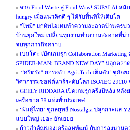
จาก Food Waste สู่ Food Wow! SUPALAI สนับ
hungry เมื่อแนวคิดดี ๆ ได้รับพื้นที่ให้เติบโต
"โทมิ" ยกทัพไอเทมทำความสะอาดบ้านครบวงจ
บ้านยุคใหม่ เปลี่ยนทุกงานทำความสะอาดที่น่าเบื
จบทุกภารกิจคราบ
เบนโตะ เปิดเกมรุก Collaboration Marketing 
SPIDER-MAN: BRAND NEW DAY” ปลุกตลาดขนม
“ศรีตรัง” ยกระดับ Agri-Tech เต็มตัว! ชูศั
วิศวกรรมซอฟต์แวร์ระดับโลก ISO/IEC 29110
GEELY RIDDARA เปิดเกมรุกครึ่งปีหลัง หลัง
เครือข่าย 38 แห่งทั่วประเทศ
‘พันธุ์ไทย’ ชูกลยุทธ์ Nostalgia ปลุกกระแส 
แบบใหญ่ เยอะ ยักเยยย
ก้าวสำคัญของเครือสหพัฒน์ กับการลงนามคว