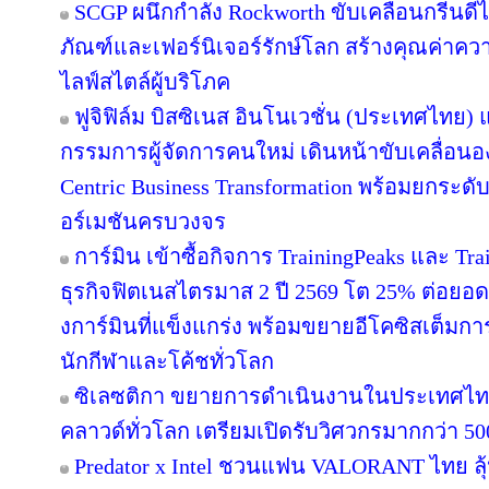
SCGP ผนึกกำลัง Rockworth ขับเคลื่อนกรีนดี
ภัณฑ์และเฟอร์นิเจอร์รักษ์โลก สร้างคุณค่าคว
ไลฟ์สไตล์ผู้บริโภค
ฟูจิฟิล์ม บิสซิเนส อินโนเวชั่น (ประเทศไทย) แ
กรรมการผู้จัดการคนใหม่ เดินหน้าขับเคลื่อนอง
Centric Business Transformation พร้อมยกระดั
อร์เมชันครบวงจร
การ์มิน เข้าซื้อกิจการ TrainingPeaks และ Tra
ธุรกิจฟิตเนสไตรมาส 2 ปี 2569 โต 25% ต่อย
งการ์มินที่แข็งแกร่ง พร้อมขยายอีโคซิสเต็มการฝ
นักกีฬาและโค้ชทั่วโลก
ซิเลซติกา ขยายการดำเนินงานในประเทศไท
คลาวด์ทั่วโลก เตรียมเปิดรับวิศวกรมากกว่า 5
Predator x Intel ชวนแฟน VALORANT ไทย ลุ้น