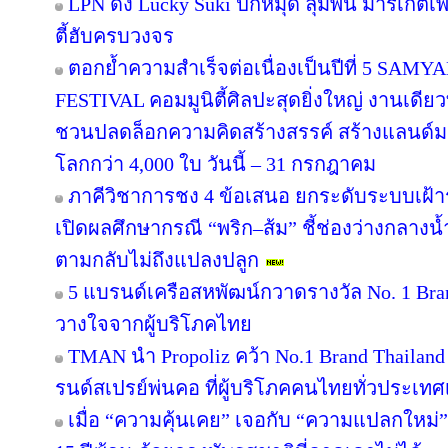
LPN ดึง Lucky Suki ปักหมุด ลุมพินี มาร์เก็ตเ
ตี้ฮับครบวงจร
ตอกย้ำความสำเร็จต่อเนื่องเป็นปีที่ 5 
FESTIVAL คอมมูนิตี้ศิลปะสุดยิ่งใหญ่ งานเดียว
ชวนปลดล็อกความคิดสร้างสรรค์ สร้างแลนด์มา
โลกกว่า 4,000 ใบ วันนี้ – 31 กรกฎาคม
ภาคีวิชาการชง 4 ข้อเสนอ ยกระดับระบบเฝ้า
เปิดผลศึกษากรณี “พริก–ส้ม” ชี้ช่องว่างกลางน้
ตามกลับไม่ถึงแปลงปลูก
5 แบรนด์เครือสหพัฒน์กวาดรางวัล No. 1 Bra
วางใจจากผู้บริโภคไทย
TMAN นำ Propoliz คว้า No.1 Brand Thailand 2
รนด์สเปรย์พ่นคอ ที่ผู้บริโภคคนไทยทั่วประเทศ
เมื่อ “ความคุ้นเคย” เจอกับ “ความแปลกใหม่