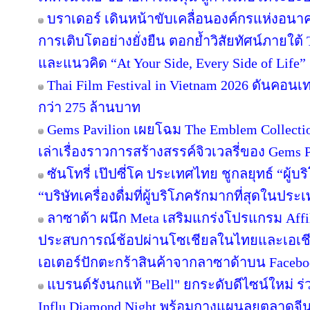
บราเดอร์ เดินหน้าขับเคลื่อนองค์กรแห่งอนาค
การเติบโตอย่างยั่งยืน ตอกย้ำวิสัยทัศน์ภายใต้ 
และแนวคิด “At Your Side, Every Side of Life”
Thai Film Festival in Vietnam 2026 ดันคอน
กว่า 275 ล้านบาท
Gems Pavilion เผยโฉม The Emblem Collecti
เล่าเรื่องราวการสร้างสรรค์จิวเวลรี่ของ Gems Pa
ซันโทรี่ เป๊ปซี่โค ประเทศไทย ชูกลยุทธ์ “ผู้บ
“บริษัทเครื่องดื่มที่ผู้บริโภครักมากที่สุดในปร
ลาซาด้า ผนึก Meta เสริมแกร่งโปรแกรม Affil
ประสบการณ์ช้อปผ่านโซเชียลในไทยและเอเชีย
เอเตอร์ปักตะกร้าสินค้าจากลาซาด้าบน Facebook
แบรนด์รังนกแท้ "Bell" ยกระดับดีไซน์ใหม่ ร่
Influ Diamond Night พร้อมกางแผนลุยตลาดจีน