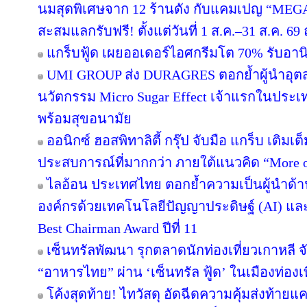
นมสุดพิเศษจาก 12 ร้านดัง กับแคมเปญ “ME
สะสมแลกรับฟรี! ตั้งแต่วันที่ 1 ส.ค.–31 ส.ค. 
แกร็บฟู้ด เผยออเดอร์ไอศกรีมโต 70% รับอานิส
UMI GROUP ส่ง DURAGRES ตอกย้ำผู้นำอุตส
นวัตกรรม Micro Sugar Effect เจ้าแรกในปร
พร้อมสุขอนามัย
ออนิกซ์ ฮอสพิทาลิตี้ กรุ๊ป จับมือ แกร็บ เติมเ
ประสบการณ์ที่มากกว่า ภายใต้แนวคิด “More o
ไลอ้อน ประเทศไทย ตอกย้ำความเป็นผู้นำด้า
องค์กรด้วยเทคโนโลยีปัญญาประดิษฐ์ (AI) และ D
Best Chairman Award ปีที่ 11
เซ็นทรัลพัฒนา รุกตลาดนักท่องเที่ยวเกาหลี 
“อาหารไทย” ผ่าน ‘เซ็นทรัล ฟู้ด’ ในเมืองท่องเ
โค้งสุดท้าย! ไทวัสดุ อัดฉีดความคุ้มส่งท้าย