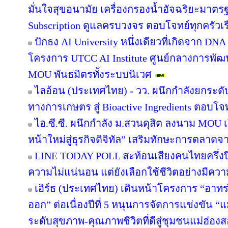
มั่นใจสุขอนามัย เครื่องกรองน้ำอัจฉริยะมาต
Subscription ดูแลครบวงจร ตอบโจทย์ทุกครัวเ
ปักธง AI University หนึ่งเดียวที่เกิดจาก DNA
โครงการ UTCC AI Institute ศูนย์กลางการพัฒน
MOU พันธมิตรทั้งระบบนิเวศ
ไลอ้อน (ประเทศไทย) - วว. ผนึกกำลังยกระดั
ทางการเกษตร สู่ Bioactive Ingredients ตอบโ
ไอ.ซี.ซี. ผนึกกำลัง ม.สวนดุสิต ลงนาม MOU
หน้าใหม่สู่ธุรกิจดิจิทัล” เสริมทักษะการตลาด
LINE TODAY POLL สะท้อนเสียงคนไทยครึ่งป
ความไม่แน่นอน แต่ยังเลือกใช้ชีวิตอย่างมีควา
เอิร์ธ (ประเทศไทย) เดินหน้าโครงการ “อาทร่วม
ออก” ต่อเนื่องปีที่ 5 หนุนการจัดการแข่งขัน “
ระดับสุขภาพ-คุณภาพชีวิตที่ดีสู่ชุมชนแม่ฮ่อง