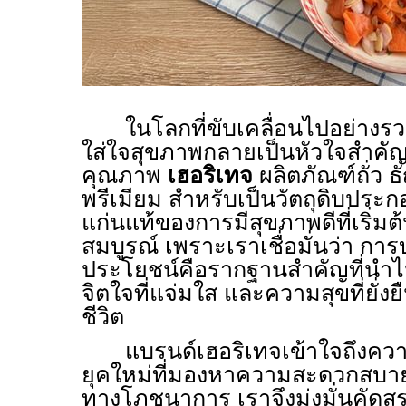
ในโลกที่ขับเคลื่อนไปอย่างร
ใส่ใจสุขภาพกลายเป็นหัวใจสำคัญ
คุณภาพ
เฮอริเทจ
ผลิตภัณฑ์ถั่ว 
พรีเมียม สำหรับเป็นวัตถุดิบประก
แก่นแท้ของการมีสุขภาพดีที่เริ่ม
สมบูรณ์ เพราะเราเชื่อมั่นว่า การ
ประโยชน์คือรากฐานสำคัญที่นำไปส
จิตใจที่แจ่มใส และความสุขที่ยั่
ชีวิต
แบรนด์เฮอริเทจเข้าใจถึงคว
ยุคใหม่ที่มองหาความสะดวกสบาย
ทางโภชนาการ เราจึงมุ่งมั่นคั