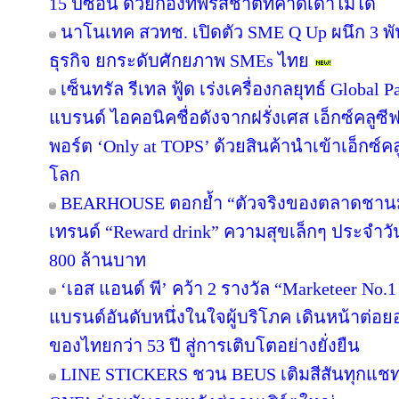
15 ปีซ้อน ด้วยกองทัพรสชาติที่คาดเดาไม่ได้
นาโนเทค สวทช. เปิดตัว SME Q Up ผนึก 3 
ธุรกิจ ยกระดับศักยภาพ SMEs ไทย
เซ็นทรัล รีเทล ฟู้ด เร่งเครื่องกลยุทธ์ Globa
แบรนด์ ไอคอนิคชื่อดังจากฝรั่งเศส เอ็กซ์คลูซี
พอร์ต ‘Only at TOPS’ ด้วยสินค้านำเข้าเอ็กซ์
โลก
BEARHOUSE ตอกย้ำ “ตัวจริงของตลาดชานม” เ
เทรนด์ “Reward drink” ความสุขเล็กๆ ประจำวัน 
800 ล้านบาท
‘เอส แอนด์ พี’ คว้า 2 รางวัล “Marketeer No.
แบรนด์อันดับหนึ่งในใจผู้บริโภค เดินหน้าต่
ของไทยกว่า 53 ปี สู่การเติบโตอย่างยั่งยืน
LINE STICKERS ชวน BEUS เติมสีสันทุกแชท