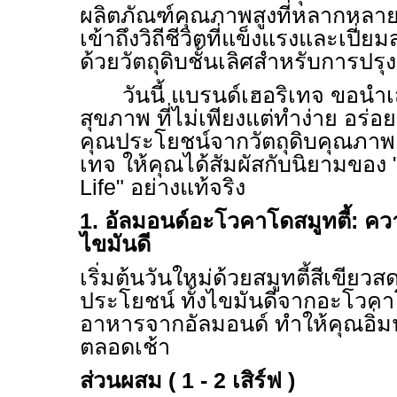
ผลิตภัณฑ์คุณภาพสูงที่หลากหลาย
เข้าถึงวิถีชีวิตที่แข็งแรงและเปี่ย
ด้วยวัตถุดิบชั้นเลิศสำหรับการปร
วันนี้ แบรนด์เฮอริเทจ ขอน
สุขภาพ ที่ไม่เพียงแต่ทำง่าย อร่อ
คุณประโยชน์จากวัตถุดิบคุณภาพเ
เทจ ให้คุณได้สัมผัสกับนิยามของ
Life"
อย่างแท้จริง
1.
อัลมอนด์อะโวคาโดสมูทตี้: ควา
ไขมันดี
เริ่มต้นวันใหม่ด้วยสมูทตี้สีเขียวส
ประโยชน์ ทั้งไขมันดีจากอะโวค
อาหารจากอัลมอนด์ ทำให้คุณอิ่
ตลอดเช้า
ส่วนผสม ( 1 - 2 เสิร์ฟ )