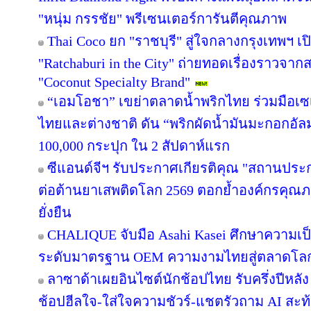
"หนุ่ม กรรชัย" พรีเซนเตอร์การันตีคุณภาพ
Thai Coco ยก "ราชบุรี" สู่ใจกลางกรุงเทพฯ เป
"Ratchaburi in the City" ถ่ายทอดเรื่องราวจาก
"Coconut Specialty Brand"
“เอมโอชา” เขย่าตลาดน้ำพริกไทย ร่วมมือเซ
ไทยและต่างชาติ ดัน “พริกผัดน้ำมันมะกอกอั
100,000 กระปุก ใน 2 สัปดาห์แรก
ซีแอนด์จีฯ รับประกาศเกียรติคุณ "สถานประ
ต่อต้านยาเสพติดโลก 2569 ตอกย้ำองค์กรคุณภา
ยั่งยืน
CHALIQUE จับมือ Asahi Kasei ศึกษาความเป็
ระดับมาตรฐาน OEM ความงามไทยสู่ตลาดโล
ลาซาด้าเผยอินไซต์นักช้อปไทย รับครึ่งปีหลัง
ช้อปฮีลใจ-ใส่ใจความชัวร์-แชตรัวถาม AI สะท