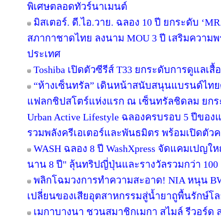
พิเศษตลอดทัวร์นาเมนต์
มิสเตอร์. ดี.ไอ.วาย. ฉลอง 10 ปี ยกระดับ ‘MR.
สภากาชาดไทย ลงนาม MOU 3 ปี เสริมความพร้อ
ประเทศ
Toshiba เปิดตัวซีรีส์ T33 ยกระดับการดูแลเสื
“ห้างเซ็นทรัล” เดินหน้าสนับสนุนแบรนด์ไทย
แฟลกชิปสโตร์แห่งแรก ณ เซ็นทรัลชิดลม ยกระด
Urban Active Lifestyle ฉลองครบรอบ 5 ปีขอ
รวมพลังครีเอเตอร์และพันธมิตร พร้อมเปิดตัว
WASH ฉลอง 8 ปี WashXpress จัดแคมเปญใหญ่ "
นาน 8 ปี" ลุ้นทริปญี่ปุ่นและรางวัลรวมกว่า 100 ร
พลิกโฉมวงการทำความสะอาด! NIA หนุน BWC 
เปลี่ยนของเสียอุตสาหกรรมสู่น้ำยาถูพื้นรักษ์โล
เมกาบางนา ชวนสมาชิกเมกา สไมล์ รีวอร์ด ส่ง