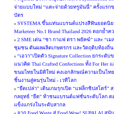
จ่ายแบบใหม่ “แตะจ่ายด้วยทรูมันนี่” ครั้งแรก
บัตร
SYSTEMA ขึ้นแท่นแบรนด์แปรงสีฟันยอดนิยม
Marketeer No.1 Brand Thailand 2026 ตอกย้ำความ
2 SME เด่น “ชา กาแฟ ตรา พยัคฆ์” และ “เมล่อ
ชุมชน ดันผลผลิตเกษตรกร และวัตถุดิบท้องถิ่น 
“เอวา”เปิดตัว Signature Collection ยกระดั
แนวคิด Thai Crafted Confections ทั้ง For Her
ขนมไทยในมิติใหม่ คงเอกลักษณ์ความเป็นไทย
ชิ้นงานสู่คนรุ่นใหม่ - เวทีโลก
“ยืดเปล่า” เดินเกมรุกเปิด “แฟล็กชิปสโตร์” 
กลยุทธ์ “ยืด” ท้าชนแบรนด์แฟชั่นระดับโลก 
แข็งแกร่งในระดับสากล
จาก Food Waste สู่ Food Wow! SUPALAI สนับ