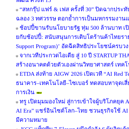
พัฒน์ ครั้งที่ 15”
“สหกรุ๊ป แฟร์ & เฟส ครั้งที่ 30” ปิดฉากปร
ฉลอง 3 ทศวรรษ ตอกย้ำการเป็นมหกรรมงานแฟร์
ช้อปปี้ขานรับนโยบายรัฐ ทุ่ม 500 ล้านบาท 
ยกับช้อปปี้: สนับสนุนการเติบโตร้านค้าไทยร
Support Program)’ อัดฉีดสิทธิประโยชน์ครบว
จากเวทีประกวดไอเดีย สู่ 10 ปี STARTUP T
สร้างอนาคตด้วยตัวเองผ่านวิทยาศาสตร์ เทค
ETDA ส่งท้าย AIGW 2026 เปิดเวที “AI Red 
ธนาคาร–เทคโนโลยี–ไซเบอร์ ทดสอบหาจุดเสี่ยง
การเงิน
ทรู เปิดมุมมองใหม่ สู่การเข้าใจผู้บริโภคยุค A
AI Era” แชร์อินไซต์โลก–ไทย ชวนธุรกิจใช้ AI
มีความหมาย