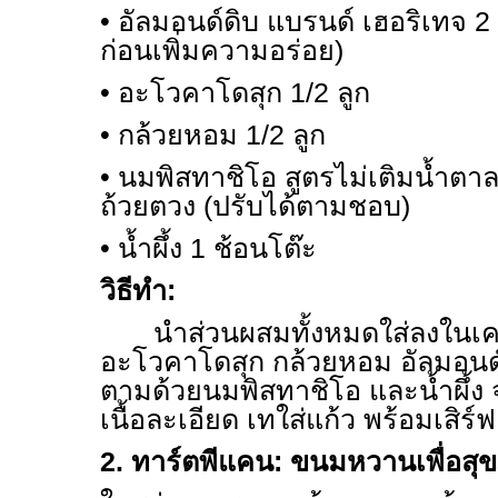
•
อัลมอนด์ดิบ แบรนด์ เฮอริเทจ
2
ก่อนเพิ่มความอร่อย)
•
อะโวคาโดสุก
1/2
ลูก
•
กล้วยหอม
1/2
ลูก
•
นมพิสทาชิโอ สูตรไม่เติมน้ำตา
ถ้วยตวง (ปรับได้ตามชอบ)
•
น้ำผึ้ง
1
ช้อนโต๊ะ
วิธีทำ:
นำส่วนผสมทั้งหมดใส่ลงในเครื
อะโวคาโดสุก กล้วยหอม อัลมอนด์
ตามด้วยนมพิสทาชิโอ และน้ำผึ้ง จ
เนื้อละเอียด เทใส่แก้ว พร้อมเสิร์ฟ
2.
ทาร์ตพีแคน: ขนมหวานเพื่อสุข