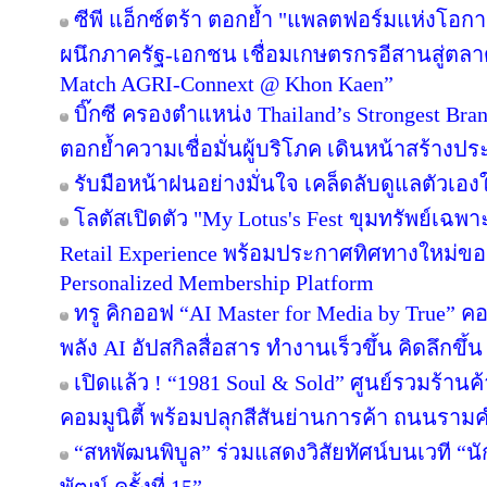
ซีพี แอ็กซ์ตร้า ตอกย้ำ "แพลตฟอร์มแห่งโอก
ผนึกภาครัฐ-เอกชน เชื่อมเกษตรกรอีสานสู่ตล
Match AGRI-Connext @ Khon Kaen”
บิ๊กซี ครองตำแหน่ง Thailand’s Strongest Bra
ตอกย้ำความเชื่อมั่นผู้บริโภค เดินหน้าสร้าง
รับมือหน้าฝนอย่างมั่นใจ เคล็ดลับดูแลตัวเองให
โลตัสเปิดตัว "My Lotus's Fest ขุมทรัพย์เฉ
Retail Experience พร้อมประกาศทิศทางใหม่ของ 
Personalized Membership Platform
ทรู คิกออฟ “AI Master for Media by True” คอร
พลัง AI อัปสกิลสื่อสาร ทำงานเร็วขึ้น คิดลึกขึ
เปิดแล้ว ! “1981 Soul & Sold” ศูนย์รวมร้า
คอมมูนิตี้ พร้อมปลุกสีสันย่านการค้า ถนนรา
“สหพัฒนพิบูล” ร่วมแสดงวิสัยทัศน์บนเวที “นั