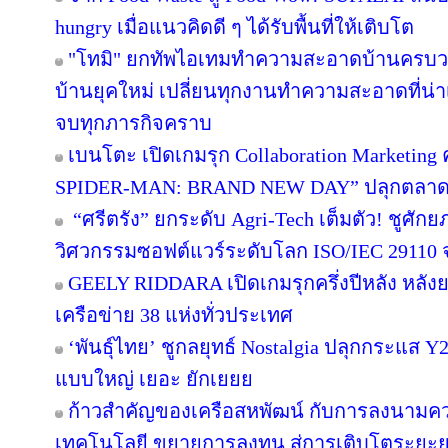
hungry เมื่อแนวคิดดี ๆ ได้รับพื้นที่ให้เติบโต
"โทมิ" ยกทัพไอเทมทำความสะอาดบ้านครบวงจ
บ้านยุคใหม่ เปลี่ยนทุกงานทำความสะอาดที่น่าเบื
จบทุกภารกิจคราบ
เบนโตะ เปิดเกมรุก Collaboration Marketing 
SPIDER-MAN: BRAND NEW DAY” ปลุกตลาดขนม
“ศรีตรัง” ยกระดับ Agri-Tech เต็มตัว! ชูศั
วิศวกรรมซอฟต์แวร์ระดับโลก ISO/IEC 29110
GEELY RIDDARA เปิดเกมรุกครึ่งปีหลัง หลัง
เครือข่าย 38 แห่งทั่วประเทศ
‘พันธุ์ไทย’ ชูกลยุทธ์ Nostalgia ปลุกกระแส 
แบบใหญ่ เยอะ ยักเยยย
ก้าวสำคัญของเครือสหพัฒน์ กับการลงนามคว
เทคโนโลยี ขยายการลงทุน สู่การเติบโตระยะ