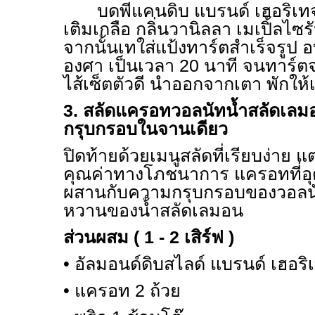
บดพีแคนดิบ แบรนด์ เฮอริเทจ
เติมเกลือ กลิ่นวานิลลา เมเปิ้ลไซร
จากนั้นเทใส่แป้งทาร์ตสำเร็จรูป 
องศา เป็นเวลา
20
นาที จนทาร์ต
ไส้เซ็ตตัวดี นำออกจากเตา พักให้เ
3.
สลัดแครอทวอลนัทน้ำสลัดเลม
กรุบกรอบในจานเดียว
ปิดท้ายด้วยเมนูสลัดที่เรียบง่าย 
คุณค่าทางโภชนาการ แครอทที่อุ
ผสานกับความกรุบกรอบของวอลนั
หวานของน้ำสลัดเลมอน
ส่วนผสม ( 1 - 2 เสิร์ฟ )
• อัลมอนด์ดิบสไลด์ แบรนด์ เฮอริ
• แครอท 2 ถ้วย