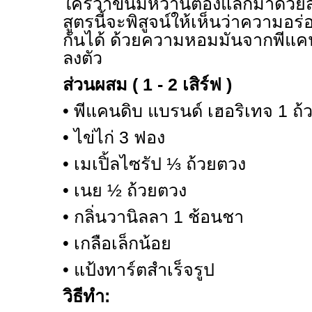
ใครว่าขนมหวานต้องแลกมาด้วย
สูตรนี้จะพิสูจน์ให้เห็นว่าความอร
กันได้ ด้วยความหอมมันจากพีแค
ลงตัว
ส่วนผสม ( 1 - 2 เสิร์ฟ )
• พีแคนดิบ แบรนด์ เฮอริเทจ 1 ถ
• ไข่ไก่ 3 ฟอง
• เมเปิ้ลไซรัป
⅓
ถ้วยตวง
• เนย
½
ถ้วยตวง
• กลิ่นวานิลลา 1 ช้อนชา
• เกลือเล็กน้อย
• แป้งทาร์ตสำเร็จรูป
วิธีทำ: