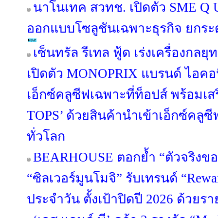
นาโนเทค สวทช. เปิดตัว SME Q U
ออกแบบโซลูชันเฉพาะธุรกิจ ยกระ
เซ็นทรัล รีเทล ฟู้ด เร่งเครื่องกลยุ
เปิดตัว MONOPRIX แบรนด์ ไอคอนิค
เอ็กซ์คลูซีฟเฉพาะที่ท็อปส์ พร้อมเส
TOPS’ ด้วยสินค้านำเข้าเอ็กซ์คล
ทั่วโลก
BEARHOUSE ตอกย้ำ “ตัวจริงขอ
“ซิลเวอร์มูนโมจิ” รับเทรนด์ “Rewa
ประจำวัน ตั้งเป้าปิดปี 2026 ด้วยร