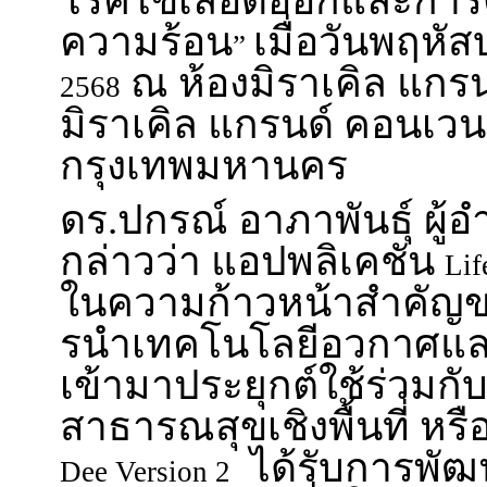
โรคไข้เลือดออกและการ
ความร้อน
เมื่อวันพฤหัสบ
”
ณ ห้องมิราเคิล แกร
2568
มิราเคิล แกรนด์ คอนเวนช
กรุงเทพมหานคร
ดร.ปกรณ์ อาภาพันธุ์ ผู
กล่าวว่า แอปพลิเคชัน
Lif
ในความก้าวหน้าสำคัญ
รนําเทคโนโลยีอวกาศแล
เข้ามาประยุกต์ใช้ร่วมกั
สาธารณสุขเชิงพื้นที่ หรื
ได้รับการพั
Dee Version 2