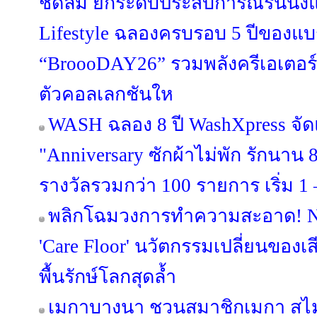
ชิดลม ยกระดับประสบการณ์รันนิ่งแว
Lifestyle ฉลองครบรอบ 5 ปีของแบ
“BroooDAY26” รวมพลังครีเอเตอร์
ตัวคอลเลกชันให
WASH ฉลอง 8 ปี WashXpress จ
"Anniversary ซักผ้าไม่พัก รักนาน 8 
รางวัลรวมกว่า 100 รายการ เริ่ม 1 –
พลิกโฉมวงการทำความสะอาด! NI
'Care Floor' นวัตกรรมเปลี่ยนของเส
พื้นรักษ์โลกสุดล้ำ
เมกาบางนา ชวนสมาชิกเมกา สไมล์