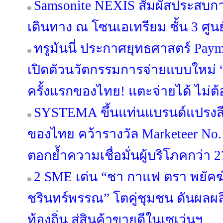
Samsonite NEXIS สัมผัสประสบ
เดินทาง ณ โซนเอเทรียม ชั้น 3 ศูนย
ทรูมันนี่ ประกาศยุทธศาสตร์ Pa
เปิดตัวนวัตกรรมการจ่ายแบบใหม่ “
ครั้งแรกของไทย! แตะจ่ายได้ ไม่ต้
SYSTEMA ขึ้นแท่นแบรนด์แปรงสี
ของไทย คว้ารางวัล Marketeer No.
ตอกย้ำความเชื่อมั่นผู้บริโภคกว่า 2
2 SME เด่น “ชา กาแฟ ตรา พยัคฆ์” 
ชรินทร์พรรณ” โตคู่ชุมชน ดันผลผล
ท้องถิ่น สู่สินค้าขายดีในเซเว่นฯ