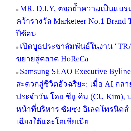
MR. D.I.Y. ตอกย้ำความเป็นแบร
คว้ารางวัล Marketeer No.1 Brand T
ปีซ้อน
เปิดบูธประชาสัมพันธ์ในงาน "TR
ขยายสู่ตลาด HoReCa
Samsung SEAO Executive Byline
สะดวกสู่ชีวิตอัจฉริยะ: เมื่อ AI กล
ประจำวัน โดย ซียู คิม (CU Kim)
หน้าที่บริหาร ซัมซุง อิเลคโทรนิคส
เฉียงใต้และโอเชียเนีย