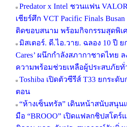
Predator x Intel ชวนแฟน VALORA
เชียร์ศึก VCT Pacific Finals Bus
ติดขอบสนาม พร้อมกิจกรรมสุดพิเ
มิสเตอร์. ดี.ไอ.วาย. ฉลอง 10 ปี ย
Cares’ ผนึกกำลังสภากาชาดไทย ล
ความพร้อมช่วยเหลือผู้ประสบภัยทั
Toshiba เปิดตัวซีรีส์ T33 ยกระดับ
ตอน
“ห้างเซ็นทรัล” เดินหน้าสนับสนุ
มือ “BROOO” เปิดแฟลกชิปสโตร์แห