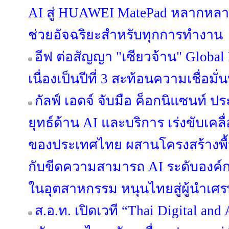
AI สู่ HUAWEI MatePad หลากหลายรุ
ช่วยอัจฉริยะสำหรับทุกการทำงาน
อีฟ ต่อสัญญา "เซียวจ้าน" Global
เนื่องเป็นปีที่ 3 สะท้อนความเชื่อมั่
กัลฟ์ เอดจ์ จับมือ ค็อกนิแซนท์ 
ยุทธ์ด้าน AI และบริการ เร่งขับเคลื
ของประเทศไทย ผสานโครงสร้างพื้นฐา
กับขีดความสามารถ AI ระดับองค์
ในอุตสาหกรรม หนุนไทยสู่ผู้นำเศร
ส.อ.ท. เปิดเวที “Thai Digital an