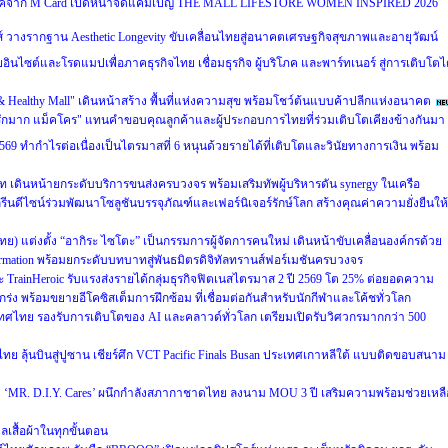
บริโภคจาก M Card เปิดหน้าจัดแคมเปญ THE MALL LIFESTORE WOMEN INSPIRED 2026
ส์ วางรากฐาน Aesthetic Longevity ขับเคลื่อนไทยสู่อนาคตเศรษฐกิจสุขภาพและอายุวัฒน์
ผยอินไซต์และโรดแมปเพื่อภาคธุรกิจไทย เชื่อมธุรกิจ ผู้บริโภค และพาร์ทเนอร์ สู่การเติบโตไ
 & Healthy Mall" เดินหน้าสร้าง พื้นที่แห่งความสุข พร้อมโชว์ต้นแบบค้าปลีกแห่งอนาคต
รักมาก แม็คโคร" แทนคำขอบคุณลูกค้าและผู้ประกอบการไทยที่ร่วมเติบโตเคียงข้างกันมา
69 ทำกำไรต่อเนื่องเป็นไตรมาสที่ 6 หนุนด้วยรายได้ที่เติบโตและวินัยทางการเงิน พร้อม
ท เดินหน้ายกระดับบริการขนส่งครบวงจร พร้อมเสริมทัพผู้บริหารดัน synergy ในเครือ
รีนดีไซน์ร่วมพัฒนาโซลูชันบรรจุภัณฑ์และเฟอร์นิเจอร์รักษ์โลก สร้างคุณค่าความยั่งยืนให้
ศไทย) แต่งตั้ง “อากิระ ไซโตะ” เป็นกรรมการผู้จัดการคนใหม่ เดินหน้าขับเคลื่อนองค์กรด้วย
sformation พร้อมยกระดับบทบาทสู่พันธมิตรดิจิทัลทรานส์ฟอร์เมชันครบวงจร
และ TrainHeroic รับแรงส่งรายได้กลุ่มธุรกิจฟิตเนสไตรมาส 2 ปี 2569 โต 25% ต่อยอดความ
ร่ง พร้อมขยายอีโคซิสเต็มการฝึกซ้อม ที่เชื่อมต่อกันสำหรับนักกีฬาและโค้ชทั่วโลก
ศไทย รองรับการเติบโตของ AI และคลาวด์ทั่วโลก เตรียมเปิดรับวิศวกรมากกว่า 500
ย ลุ้นบินสู่ปูซาน เชียร์ศึก VCT Pacific Finals Busan ประเทศเกาหลีใต้ แบบติดขอบสนาม
ะดับ ‘MR. D.I.Y. Cares’ ผนึกกำลังสภากาชาดไทย ลงนาม MOU 3 ปี เสริมความพร้อมช่วยเหลื
แลเสื้อผ้าในทุกขั้นตอน