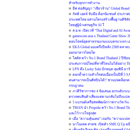
สำหรับทุกการทำงาน
อีฟ ต่อสัญญา "เซียวจ้าน" Global Brand A
กัลฟ์ เอดจ์ จับมือ ค็อกนิแซนท์ ประกาศ
ประเทศไทย ผสานโครงสร้างพื้นฐานดิจิทั
ไทยสู่ผู้นำเศรษฐกิจ AI ใ
ส.อ.ท. เปิดเวที “Thai Digital and AI A
gamescom asia x Thailand Game Show 
ตอบโจทย์อุตสาหรรมเกมแบบครบวงจร เอาใจ
EKA Global มองครึ่งปีหลัง 2569 ตลาดบ
ออกอาหารไทยโต
โลตัส คว้า No.1 Brand Thailand 2 ปี
ประสบการณ์ใหม่ที่หาที่ไหนไม่ได้อย่าง The
LPN ดึง Lucky Suki ปักหมุด ลุมพินี มาร
ตอกย้ำความสำเร็จต่อเนื่องเป็นปีที่
คนสามารถเป็นศิลปินได้!! ชวนปลดล็อกความ
กรกฎาคม
ภาคีวิชาการชง 4 ข้อเสนอ ยกระดับระบบเ
ตรวจพบสินค้าเสี่ยงแต่ตามกลับไม่ถึงแปล
5 แบรนด์เครือสหพัฒน์กวาดรางวัล No. 
TMAN นำ Propoliz คว้า No.1 Brand Thai
และไว้วางใจสูงสุด
เมื่อ “ความคุ้นเคย” เจอกับ “ความแปล
นาโนเทค สวทช. เปิดตัว SME Q Up ผน
เซ็นทรัล รีเทล ฟู้ด เร่งเครื่องกลยุทธ์