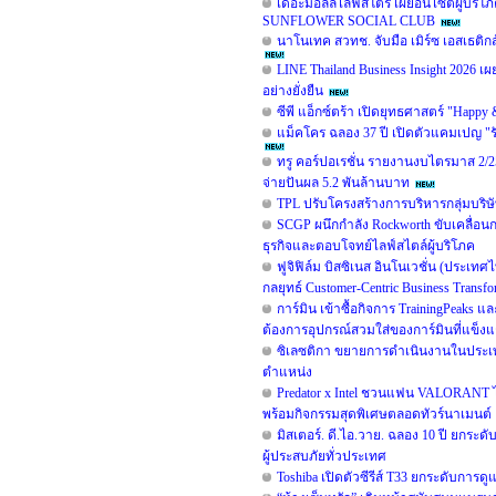
เดอะมอลล์ไลฟ์สโตร์ เผยอินไซต์ผู้
SUNFLOWER SOCIAL CLUB
นาโนเทค สวทช. จับมือ เมิร์ซ เอสเธติก
LINE Thailand Business Insight 2026 เ
อย่างยั่งยืน
ซีพี แอ็กซ์ตร้า เปิดยุทธศาสตร์ "Happy
แม็คโคร ฉลอง 37 ปี เปิดตัวแคมเปญ "
ทรู คอร์ปอเรชั่น รายงานงบไตรมาส 2/25
จ่ายปันผล 5.2 พันล้านบาท
TPL ปรับโครงสร้างการบริหารกลุ่มบริษั
SCGP ผนึกกำลัง Rockworth ขับเคลื่อนก
ธุรกิจและตอบโจทย์ไลฟ์สไตล์ผู้บริโภค
ฟูจิฟิล์ม บิสซิเนส อินโนเวชั่น (ประเท
กลยุทธ์ Customer-Centric Business Tran
การ์มิน เข้าซื้อกิจการ TrainingPeaks 
ต้องการอุปกรณ์สวมใส่ของการ์มินที่แข็งแก
ซิเลซติกา ขยายการดำเนินงานในประเท
ตำแหน่ง
Predator x Intel ชวนแฟน VALORANT ไท
พร้อมกิจกรรมสุดพิเศษตลอดทัวร์นาเมนต์
มิสเตอร์. ดี.ไอ.วาย. ฉลอง 10 ปี ยกร
ผู้ประสบภัยทั่วประเทศ
Toshiba เปิดตัวซีรีส์ T33 ยกระดับการดู