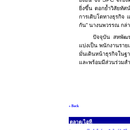
ยิ่งขึ้น ตอกย้ำวิสัยทั
การเติบโตทางธุรกิจ แ
กัน” นางนพวรรณ กล่
ปัจจุบัน สหพัฒ
แบ่งเป็น พนักงานรายเ
มั่นเดินหน้าธุรกิจในฐ
และพร้อมมีส่วนร่วมสำ
« Back
ตลาด/ไอที