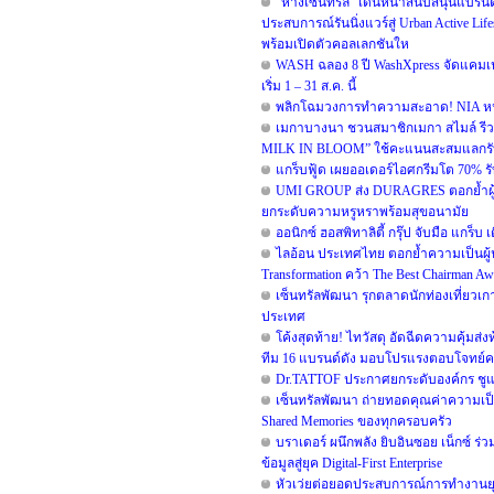
“ห้างเซ็นทรัล” เดินหน้าสนับสนุนแบร
ประสบการณ์รันนิ่งแวร์สู่ Urban Active 
พร้อมเปิดตัวคอลเลกชันให
WASH ฉลอง 8 ปี WashXpress จัดแคมเปญใ
เริ่ม 1 – 31 ส.ค. นี้
พลิกโฉมวงการทำความสะอาด! NIA หนุน B
เมกาบางนา ชวนสมาชิกเมกา สไมล์ รีวอร
MILK IN BLOOM” ใช้คะแนนสะสมแลกรับฟรี!
แกร็บฟู้ด เผยออเดอร์ไอศกรีมโต 70% รับ
UMI GROUP ส่ง DURAGRES ตอกย้ำผู้น
ยกระดับความหรูหราพร้อมสุขอนามัย
ออนิกซ์ ฮอสพิทาลิตี้ กรุ๊ป จับมือ แกร
ไลอ้อน ประเทศไทย ตอกย้ำความเป็นผู้น
Transformation คว้า The Best Chairman Awar
เซ็นทรัลพัฒนา รุกตลาดนักท่องเที่ยวเกา
ประเทศ
โค้งสุดท้าย! ไทวัสดุ อัดฉีดความคุ้มส่
ทีม 16 แบรนด์ดัง มอบโปรแรงตอบโจทย์คนรัก
Dr.TATTOF ประกาศยกระดับองค์กร ชูแน
เซ็นทรัลพัฒนา ถ่ายทอดคุณค่าความเป็น
Shared Memories ของทุกครอบครัว
บราเดอร์ ผนึกพลัง ยิบอินซอย เน็กซ์ ร่
ข้อมูลสู่ยุค Digital-First Enterprise
หัวเว่ยต่อยอดประสบการณ์การทำงานยุค 