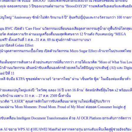
นด์ไทยศักยภาพ จับมือ “BROOO” เปิดแฟลกชิปสโตร์แห่งแรก ณ เซ็นทรัลชิดลม ยกระดับ
Lifestyle ฉลองครบรอบ 5 ปีของแบรนด์ผ่านงาน “BroooDAY26” รวมพลังครีเอเตอร์และพันธมิ
หญ่ "Anniversary ซักผ้าไม่พัก รักนาน 8 ปี" ลุ้นทริปญี่ปุ่นและรางวัลรวมกว่า 100 รายก
WC เปิดตัว 'Care Floor' นวัตกรรมเปลี่ยนของเสียอุตสาหกรรมสู่น้ำยาถูพื้นรักษ์โลกสุดล
์ด ส่งต่อความรัก ผ่านเมนูเครื่องดื่มนมสุดพิเศษจาก 12 ร้านดัง กับแคมเปญ “MEGA
 ตั้งแต่วันที่ 1 ส.ค.–31 ส.ค. 69 ณ ศูนย์การค้าเมกาบางนา
อานิสงส์ Gelato Effect
ำอุตสาหกรรมกระเบื้องไทย เปิดตัวนวัตกรรม Micro Sugar Effect เจ้าแรกในประเทศไทย
็บ เติมเต็มทุกการเดินทาง ด้วยประสบการณ์ที่มากกว่า ภายใต้แนวคิด “More of What You Lo
ำด้านนวัตกรรม เดินหน้าขับเคลื่อนองค์กรด้วยเทคโนโลยีปัญญาประดิษฐ์ (AI) และ Digita
d ปีที่ 11
หลี จับมือ KTPA ชูซอฟต์พาวเวอร์ “อาหารไทย” ผ่าน ‘เซ็นทรัล ฟู้ด’ ในเมืองท่องเที่ยวทั่ว
งท้ายแคมเปญใหญ่แห่งปี ‘ไทวัสดุ ฉลอง 16 ปี แจก 16 ล้าน’ จัดหนักสิทธิ์ลุ้นโชค x2 พร้อมแท
บ้าน เฉพาะ 31 ก.ค. – 27 ส.ค. 2569 นี้เท่านั้น
วคิด “LASER” คุณค่าหลักในการขับเคลื่อนมาตรฐานใหม่เพื่อผู้รับบริการ
แม่ผ่าน 'Mom Moments: Proud Mom. Proud of My Mom' ต่อยอด Consumer Insight สู่
วมขับเคลื่อน Intelligent Document Transformation ด้วย AI OCR Platform ยกระดับการจัดการ
AI ขยาย WPS AI สู่ HUAWEI MatePad หลากหลายรุ่น ยกระดับแท็บเล็ตสู่ผู้ช่วยอัจฉริยะ