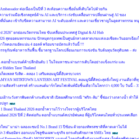
mbassador ต่อเนื่องเป็นปีที่ 3 สะท้อนความเชื่อมั่นที่เติบโตไปด้วยกัน
ความร่วมมือเชิงกลยุทธ์ด้าน AI และบริการ เร่งขับเคลื่อนการเปลี่ยนผ่านสู่ AI ของ
ลที่มั่นคง เข้ากับขีดความสามารถ AI ระดับองค์กร และความเชี่ยวชาญในอุตสาหกรรม หน
ward 2026” ยกย่องนวัตกรรมไทย ขับเคลื่อนประเทศสู่ Digital & AI Hub
2026 สุดยอดมหกรรมเกม ปักหมุดกรุงเทพเป็นศูนย์กลางตลาดเกมแห่งเอเชียตะวันออกเฉียงใ
คอเกมอัดแน่น 4 ฮอลล์ พร้อมขายบัตรแล้ววันนี้ !!!
รรจุภัณฑ์อาหารเริ่มฟื้น ชี้มาตรฐานโลกเปลี่ยนเกมการแข่งขัน รับต้นทุนวัตถุดิบลด – ส่ง
ซ้อน ตอกย้ำแบรนด์ค้าปลีกอันดับ 1 ในใจมหาชน ผ่านการเติบโตอย่างแข็งแกร่ง และ
 Hidden Taste Thailand
์เก็ตเพลส รังสิต - คลอง 1 เสริมคอมมูนิตี้ฮับครบวงจร
 5 SAMYAN MITRTOWN LANTERN ART FESTIVAL คอมมูนิตี้ศิลปะสุดยิ่งใหญ่ งานเดียวที่ท
คิดสร้างสรรค์ สร้างแลนด์มาร์กโคมไฟเพ้นท์มือชิ้นเดียวในโลกกว่า 4,000 ใบ วันนี้ – 3
ฝ้าระวังสารพิษตกค้างระดับชาติ เปิดผลศึกษากรณี “พริก–ส้ม” ชี้ช่องว่างกลางน้ำ ทำให้
งปลูก
1 Brand Thailand 2026 ตอกย้ำความไว้วางใจจากผู้บริโภคไทย
land 2026 ปีที่ 2 ติดต่อกัน ตอกย้ำแบรนด์สเปรย์พ่นคอ ที่ผู้บริโภคคนไทยทั่วประเทศเลือก
กใหม่” มาม่า ฉลองแชมป์ No.1 Brand 15 ปีซ้อน ด้วยกองทัพรสชาติที่คาดเดาไม่ได้
ึก 3 พันธมิตร ออกแบบโซลูชันเฉพาะธุรกิจ ยกระดับศักยภาพ SMEs ไทย
 Global Partnership เปิดตัว MONOPRIX แบรนด์ ไอคอนิคชื่อดังจากฝรั่งเศส เอ็กซ์คลูซีฟเฉพาะท