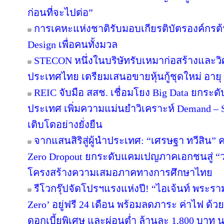
ก่อนที่จะไปต่อ”
การเคหะแห่งชาติรับมอบเกียรติบัตรองค์กรต้
Design เพื่อคนทั้งมวล
STECON หนึ่งในบริษัทรับเหมาก่อสร้างและ
ประเทศไทย เตรียมเสนอขายหุ้นกู้ชุดใหม่ อายุ 3
REIC จับมือ สสช. เชื่อมโยง Big Data ยกระด
ประเทศ เพิ่มความแม่นยำวิเคราะห์ Demand – S
เติบโตอย่างยั่งยืน
จากแสนสิริสู่ผู้นำประเทศ: “เศรษฐา ทวีสิน” ค
Zero Dropout ยกระดับแคมเปญภาคเอกชนสู่ “
โครงสร้างความเสมอภาคทางการศึกษาไทย
รีโวกรุ๊ปจัดโปรฯแรงแห่งปี! “ไอเจ้นท์ พระร
Zero’ อยู่ฟรี 24 เดือน พร้อมลดภาระ ค่าไฟ ด้ว
ดอกเบี้ยพิเศษ และผ่อนต่ำ ล้านละ 1,800 บาท 