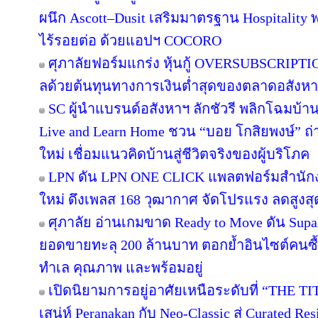
ผนึก Ascott–Dusit เสริมมาตรฐาน Hospitalit
ไร้รอยต่อ ด้วยแอปฯ COCORO
ศุภาลัยฟอร์มแกร่ง หุ้นกู้ OVERSUBSCRIPTION
ลด้วยต้นทุนทางการเงินต่ำสุดของตลาดอสังห
SC ผู้นำแบรนด์อสังหาฯ ลักชัวรี พลิกโฉมบ้านเ
Live and Learn Home ชวน “บอย โกสิยพงษ์” ถ่า
ใหม่ เชื่อมแนวคิดบ้านสู่ชีวิตจริงของผู้บริโภค
LPN ดัน LPN ONE CLICK แพลตฟอร์มสำนักง
ใหม่ ดึงเพลส 168 วุฒากาศ จัดโปรแรง ลดสูงสุ
ศุภาลัย อ่านเกมขาด Ready to Move ดัน Supa
ยอดขายทะลุ 200 ล้านบาท ตอกย้ำอินไซต์คนซื้อย
ทำเล คุณภาพ และพร้อมอยู่
เปิดนิยามการอยู่อาศัยเหนือระดับที่ “THE T
เสน่ห์ Peranakan กับ Neo-Classic สู่ Curated 