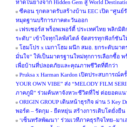
หาดในยางจาก Hidden Gem สู่ World Destinati
ซีคอน รุกตลาดรับสร้างบ้าน EEC เปิด “ศูนย์
หมุดฐานบริการภาคตะวันออก
เฟรเซอร์ส พร็อพเพอร์ตี้ ประเทศไทย พลิกมิติก
ระดับ” เข้าใจทุกไลฟ์สไตล์ จัดสรรทุกฟังก์ชันใ
โฮมโปร x เมกาโฮม ผนึก สมอ. ยกระดับมาตร
มั่นใจ” ให้เป็นมาตรฐานใหม่ทุกการเลือกซื้อ 
เพื่อบ้านที่ปลอดภัยและคุณภาพชีวิตที่ดีกว่า
Pruksa x Harman Kardon เปิดประสบการณ์คร
YOUR OWN VIBE” ส่ง “MELODY FILM SERIE
ภาคภูมิ” ร่วมค้นหาจังหวะชีวิตที่ใช่ ต่อยอดแนวคิด
ORIGIN GROUP เดินหน้าธุรกิจ ผ่าน 5 Key Dr
พอร์ต – รัดกุม - ยืดหยุ่น สร้างการเติบโตยั่งยืน
‘เซ็นทรัลพัฒนา’ ร่วมเวทีภาคธุรกิจไทย–มา