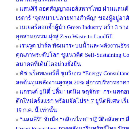
แสนสิริ ถอดสัญญาณอสังหาฯไทย ผ่านแลนด์สเ
เรดาร์ ‘จุดหมายปลายทางสำคัญ’ ของผู้อยู่อาศ
เบเยอร์ตอกย้ำผู้นำ Green Industry คว้า 3 ร
อุตสาหกรรม มุ่งสู่ Zero Waste to Landfill
เรนวูด ปาร์ค พัฒนาระบบน้ำและพลังงานอัจฉ
คุณภาพระดับโลก ชูแนวคิด Self-Sustaining 
อนาคตที่เติบโตอย่างยั่งยืน
ทัช พร็อพเพอร์ตี้ ชูบริการ “Energy Consulta
ลดต้นทุนพลังงานสูงสุด 20% สู่การบริหารอาคาร
แกรนด์ ยูนิตี้ ปลื้ม “เดนิม จตุจักร” กระแสต
ตึกใหม่ครั้งแรก พร้อมจัดโปรฯ 7 ยูนิตพิเศษ เริ่
19 ก.ค. นี้ เท่านั้น
“แสนสิริ” จับมือ “กสิกรไทย” ปฏิวัติอสังหาฯ 
Green Ecosystem ภาคอสังหาริมทรัพย์ไทย ปักห