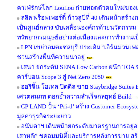
คาเฟ่รักษ์โลก LouLou ถ่ายทอดตัวตนใหม่ของแ
ลลิล พร็อพเพอร์ตี้ ก้าวสู่ปีที่ 40 เดินหน้าสร้า
เป็นศูนย์กลาง ขับเคลื่อนองค์กรด้วยนวัตกรร
ทรัพยากรมนุษย์อย่างต่อเนื่องและการทำงานเป
LPN เขย่าอมตะชลบุรี ประเดิม ‘เอิร์นม่วนเฟส’
ชวนสร้างพื้นที่ความน่าอยู่
เสนา ยกระดับ SENA Low Carbon ผนึก TOA ขั
คาร์บอน Scope 3 สู่ Net Zero 2050
ออริจิ้น โฮเทล ปิดดีล ขาย Staybridge Suite
เศวตสมภพ ตอกย้ำความสำเร็จกลยุทธ์ Build – O
CP LAND ปั้น ‘Pri-d’ สร้าง Customer Ecosys
มูลค่าธุรกิจระยะยาว
อนันดาฯ เดินหน้ายกระดับมาตรฐานการอยู่
เสาหลัก ชูคอมมูนิตี้และบริการหลังการขาย สร