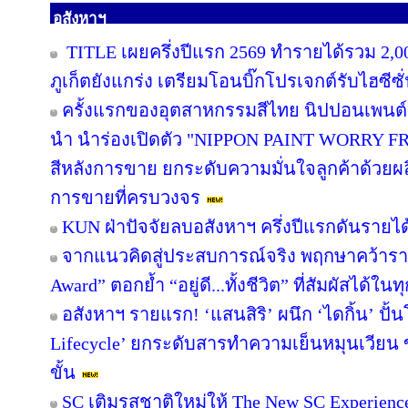
อสังหาฯ
TITLE เผยครึ่งปีแรก 2569 ทำรายได้รวม 2,0
ภูเก็ตยังแกร่ง เตรียมโอนบิ๊กโปรเจกต์รับไฮซีซ
ครั้งแรกของอุตสาหกรรมสีไทย นิปปอนเพนต์ผน
นำ นำร่องเปิดตัว "NIPPON PAINT WORRY F
สีหลังการขาย ยกระดับความมั่นใจลูกค้าด้วย
การขายที่ครบวงจร
KUN ฝ่าปัจจัยลบอสังหาฯ ครึ่งปีแรกดันรายไ
จากแนวคิดสู่ประสบการณ์จริง พฤกษาคว้ารางว
Award” ตอกย้ำ “อยู่ดี...ทั้งชีวิต” ที่สัมผัสได้ในท
อสังหาฯ รายแรก! ‘แสนสิริ’ ผนึก ‘ไดกิ้น’ ปั้
Lifecycle’ ยกระดับสารทำความเย็นหมุนเวียน ขั
ขั้น
SC เติมรสชาติใหม่ให้ The New SC Experien