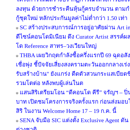
ลงทุน ด้วยการชำระคืนหุ้นกู้ครบจำนวน ตาม
กู้ชุดใหม่ หลักประกันมูลค่าไม่ต่ำกว่า 1.50 เท่า
SC สร้างประสบการณ์การอยู่อาศัยผ่าน Art in
ดีไซน์คอนโดมิเนียม ดึง Curator Artist สรรค
โด Reference สาทร–วงเวียนใหญ่
THBA เผยวิกฤตกำลังซื้อครึ่งแรกปี 69 ฉุดอสั
เชื่อพุ่ง ชี้ปัจจัยเสี่ยงสงครามตะวันออกกลางเ
รับสร้างบ้าน" ยังแกร่ง ดีดตัวสวนกระแสเบียดชิ
รวมโตต่อ หลังพบผู้เล่นในต
แสนสิริเตรียมโอน “ดีคอนโด คีรี” จรัญฯ – ปิ่
บาท เปิดชมโครงการจริงครั้งแรก ก่อนส่ง
สิริ ในงาน Welcome Home 17 – 19 ก.ค. นี้
SENA จับมือ SIC แต่งตั้ง Exclusive Agent ดั
ต่างชาติ