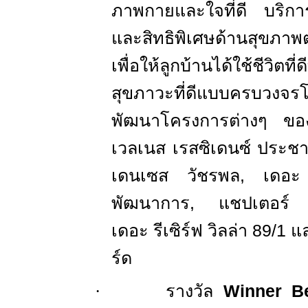
ภาพกายและใจที่ดี บริกา
และสิทธิพิเศษด้านสุขภาพ
เพื่อให้ลูกบ้าน
ได้ใช้ชีวิตที่
สุขภาวะที่ดีแบบครบวงจร
พัฒนาโครงการต่างๆ ขอ
เวลเนส เรสซิเดนซ์ ประชาช
เดนเซส วัชรพล
,
เดอะ
พัฒนาการ, แชปเตอร์ เจ
เดอะ รีเซิร์ฟ วิลล่า
89
/
1
แ
ร์ด
·
รางวัล
Winner
B