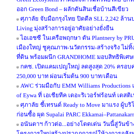
ออก Green Bond – ผลักดันสินเชื่อบ้านสีเขียว
ศุภาลัย จับมือกรุงไทย ปิดดีล SLL 2,242 ล้า
Living มุ่งสร้างการอยู่อาศัยอย่างยั่งยืน
ไอเอชซี ในเครือพฤกษา ดัน Plantnery by PRU
เมืองใหญ่ ชูคุณภาพ-นวัตกรรม-สร้างจริง ไม่ทิ
ที่ดิน พร้อมผนึก GRANDHOME มอบสิทธิพิเศษ
กคช. เปิดแคมเปญใหญ่ ลดสูงสุด 20% ครอบคล
250,000 บาท ผ่อนเริ่มต้น 900 บาท/เดือน
AWC ร่วมมือกับ EMM Williams Productions เต
of Eywa ที่ เอเชียทีค เดอะริเวอร์ฟร้อนท์ เดสติเ
ศุภาลัย ชี้เทรนด์ Ready to Move มาแรง ผู้บร
ก่อนซื้อ ผุด Supalai PARC Ekkamai–Pattanaka
อนันดาฯ ก้าวต่อ...อย่างโดดเด่น วันนี้สู่วันข
โครงการใหม่สร้างปรากฏการณ์ให้วงการอสังห