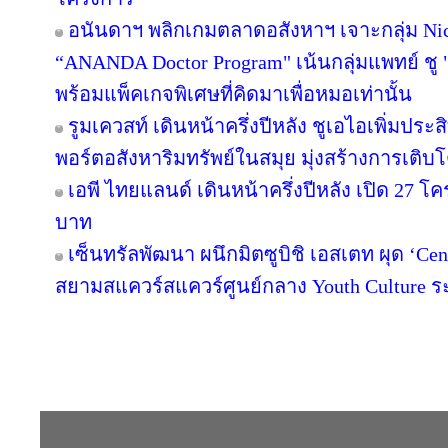
อนันดาฯ พลิกเกมตลาดอสังหาฯ เจาะกลุ่ม Niche
“ANANDA Doctor Program" เน้นกลุ่มแพทย์ ชู 
พร้อมแพ็คเกจพิเศษที่คิดมาเพื่อหมอเท่านั้น
รูมเควสท์ เดินหน้าครึ่งปีหลัง ชูเอไอเพิ่มปร
พอร์ตอสังหาริมทรัพย์ในสมุย มุ่งสร้างการเ
เอพี ไทยแลนด์ เดินหน้าครึ่งปีหลัง เปิด 27 โ
บาท
เซ็นทรัลพัฒนา ผนึกมิตซูบิชิ เอสเตท ผุด ‘C
สยามสแควร์สแควร์ศูนย์กลาง Youth Culture ร
Copyright © 2016 inTV co.,Ltd. All Right