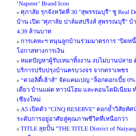
‘Napster’ Brand Icon
ศุภาลัย รุกจังหวัดที่ 30 "สุพรรณบุรี" ชู Rea
บ้าน เปิด "ศุภาลัย ปาล์มสปริงส์ สุพรรณบุรี" บ้า
4.39 ล้านบาท
การเคหะฯ หนุนลูกบ้านร่วมมาตรการ "ปิดหนี้ไ
โอกาสทางการเงิน
หมดปัญหาผู้รับเหมาทิ้งงาน งบไม่บานปลาย ด
บริการปรับปรุงบ้านครบวงจร จากตราเพชร
“ควอลิตี้เฮ้าส์” จัดแคมเปญ “ล็อกดอกเบี้ย 0
เดี่ยว บ้านแฝด ทาวน์โฮม และคอนโดมิเนียม 
เชียงใหม่
A5 เปิดตัว "CINQ RESERVE" ตอกย้ำวิสัยทัศน์
ระดับการอยู่อาศัยสู่คุณภาพชีวิตที่เหนือกว่า
TITLE ลุยปั้น "THE TITLE District of Naiyan