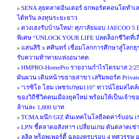
SENA ลุยตลาดอินเตอร์ ยกพอร์ตคอนโดทำเล
ไต้หวัน ลงทุนระยะยาว
ดวงเฮงรับบ้านใหม่! ศุภาลัยมอบ JAECOO 5 E
พิเศษ “UNLOCK YOUR LIFE ปลดล็อกชีวิตที่เล
แสนสิริ x ศศินทร์ เชื่อมโลกการศึกษาสู่โลกธุร
รับความท้าทายแห่งอนาคต
HMPRO-HomePro รายงานกำไรไตรมาส 2/256
ผันผวน เดินหน้าขยายสาขา เสริมพอร์ต Private B
“เรซิโอ โฮม เพชรเกษม110” ทาวน์โฮมสไตล์ญี
ของวิถีชีวิตคนเมืองยุคใหม่ พร้อมให้เป็นเจ้าของ
ล้านละ 1,800 บาท
TCMA ผนึก GIZ ดันเทคโนโลยีลดคาร์บอน เร่ง
LPN ชี้ตลาดอสังหาฯ เปลี่ยนเกม ดันตลาดเช่า
ลลิล พร็อพเพอร์ตี้ ฉลองครบรอบ 4 ทศวรรษ อย