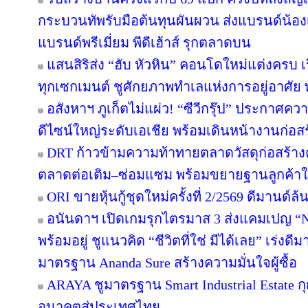
กระบวนทัพรับมือต้นทุนผันผวน ส่งแบรนด์น้อง
แบรนด์พรีเมี่ยม พีดีเฮ้าส์ รุกตลาดบน
แสนสิริส่ง “ฮับ หัวหิน” คอนโดใหม่แต่งครบ เร
ทุกเซกเมนต์ ชูศักยภาพทำเลแห่งการอยู่อาศัย
อสังหาฯ ภูเก็ตไม่แผ่ว! “ซีวีกรุ๊ป” ประกาศค
ดีไซน์ใหญ่ระดับเอเชีย พร้อมเดินหน้างานก่อสร
DRT ก้าวข้ามความท้าทายตลาดวัสดุก่อสร้างครึ
ตลาดต่อเติม–ซ่อมแซม พร้อมขยายฐานลูกค้าใ
ORI ขายหุ้นกู้ชุดใหม่ครั้งที่ 2/2569 ดีมานด์ล
อนันดาฯ เปิดเกมรุกไตรมาส 3 ส่งแคมเปญ 
พร้อมอยู่ ชูแนวคิด “ชีวิตที่ใช่ มีได้เลย” เร่
มาตรฐาน Ananda Sure สร้างความมั่นใจผู้ซื้อ
ARAYA ชูมาตรฐาน Smart Industrial Estate 
อนาคตสู่ประเทศไทย