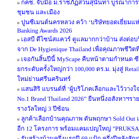
กคช. จับมือ ม.ราชภัฏสวนสุนันทา บูรณาการพ
ชุมชน และเมือง
ปูนซีเมนต์นครหลวง คว้า ‘บริษัทยอดเยี่ยมแห
Banking Awards 2026
เอสบี ดีไซน์สแควร์ ดูแลมากกว่าบ้าน ส่งต่
จาก De Hygienique Thailand เพื่อคุณภาพชีวิ
เจอกันสิ้นปีนี้ MyScape คืบหน้าตามกำหนด 
ยกระดับครั้งใหญ่กว่า 100,000 ตร.ม. มุ่งสู่ Reta
ใหม่ย่านศรีนครินทร์
แสนสิริ แบรนด์ที่ ‘ผู้บริโภคเลือกและไว้วางใ
No.1 Brand Thailand 2026” ยืนหนึ่งอสังหาฯ
รางวัลใหญ่ 3 ปีซ้อน
ลูกค้าเลือกบ้านคุณภาพ ดันพฤกษา Sold Out แ
อีก 12 โครงการ พร้อมแคมเปญใหญ่ "PRUKS
รับสร้างบ้านครึ่งแรกปี 69 แป้ก ครึ่งปีหลังสัญ