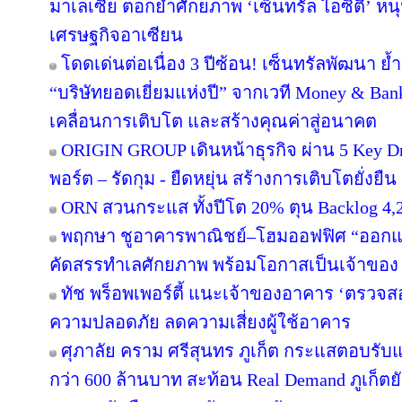
มาเลเซีย ตอกย้ำศักยภาพ ‘เซ็นทรัล ไอซิตี้’ 
เศรษฐกิจอาเซียน
โดดเด่นต่อเนื่อง 3 ปีซ้อน! เซ็นทรัลพัฒนา ย้
“บริษัทยอดเยี่ยมแห่งปี” จากเวที Money & Ban
เคลื่อนการเติบโต และสร้างคุณค่าสู่อนาคต
ORIGIN GROUP เดินหน้าธุรกิจ ผ่าน 5 Key Dr
พอร์ต – รัดกุม - ยืดหยุ่น สร้างการเติบโตยั่งยืน
ORN สวนกระแส ทั้งปีโต 20% ตุน Backlog 4,2
พฤกษา ชูอาคารพาณิชย์–โฮมออฟฟิศ “ออกแบบเพ
คัดสรรทำเลศักยภาพ พร้อมโอกาสเป็นเจ้าของ
ทัช พร็อพเพอร์ตี้ แนะเจ้าของอาคาร ‘ตรว
ความปลอดภัย ลดความเสี่ยงผู้ใช้อาคาร
ศุภาลัย คราม ศรีสุนทร ภูเก็ต กระแสตอบรับ
กว่า 600 ล้านบาท สะท้อน Real Demand ภูเก็ตย