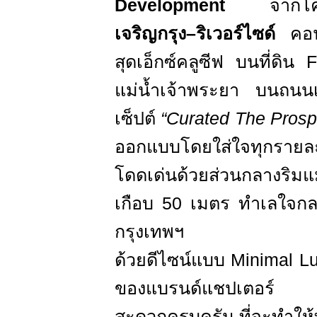
Development
จาก
เจริญกรุง–ริเวอร์ไซด์
คอ
สุดเอ็กซ์คลูซีฟ บนที่ดิน
F
แม่น้ำเจ้าพระยา
บ
นถนนเ
เซ็ปต์
“Curated The Prosp
ออกแบบโดยใส่ใจทุกรายละ
โดดเด่นด้วย
ส่วนกลางริมแม
เกือบ
50
เมตร ทำเลใจกลา
กรุงเทพฯ
ด้วยดีไซน์แบบ
Minimal
L
ของแบรนด์แชปเตอร์ พ
สะดวกครบครัน ที่จะทำให้ท