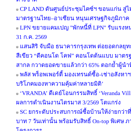
CP LAND ดันศูนย์ประชุมไคซ์ฯ ขอนแก่น สู่ไม
มาตรฐานไทย–อาเซียน หนุนเศรษฐกิจภูมิภาค
LPN ขยายแคมเปญ "พักหนี้ที่ LPN" รับแรงหน
31 ก.ค. 2569
แสนสิริ จับมือ ธนาคารกรุงเทพ ต่อยอดกลยุทธ์คว
สีเขียว “ดีคอนโด โคฟ” คอนโดต้นแบบ มาตร
สากล กวาดยอดขายแล้วกว่า 65% ตอกย้ำผู้นำที่ไ
พลัส พร็อพเพอร์ตี้ มองเทรนด์ซื้อ-เช่าอสังหาฯ 
บริโภคมองหาความคุ้มค่าหลายมิติ’
‘VRANDA’ ดีเดย์โอนกรรมสิทธิ์ ‘Veranda Villas
ผลการดำเนินงานไตรมาส 3/2569 โตแกร่ง
SC ยกระดับประสบการณ์ซื้อบ้านให้ง่ายกว่าที
บาท 7 วันเท่านั้น พร้อมรับสิทธิ์ On-top พิเศษ
โครงการ*