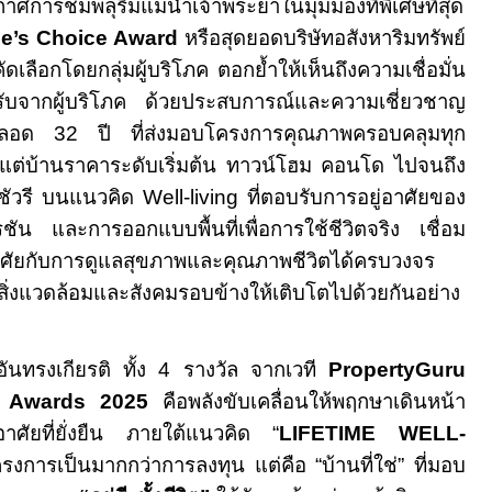
าศการชมพลุริมแม่น้ำเจ้าพระยาในมุมมองที่พิเศษที่สุด
e’s Choice Award
หรือสุดยอดบริษัทอสังหาริมทรัพย์
ดเลือกโดยกลุ่มผู้บริโภค ตอกย้ำให้เห็นถึงความเชื่อมั่น
ับจากผู้บริโภค ด้วยประสบการณ์และความเชี่ยวชาญ
ตลอด
32
ปี ที่ส่งมอบโครงการคุณภาพครอบคลุมทุก
้งแต่บ้านราคาระดับเริ่มต้น ทาวน์โฮม คอนโด ไปจนถึง
กชัวรี บนแนวคิด
Well-living
ที่ตอบรับการอยู่อาศัยของ
ัน และการออกแบบพื้นที่เพื่อการใช้ชีวิตจริง เชื่อม
าศัยกับการดูแลสุขภาพและคุณภาพชีวิตได้ครบวงจร
ลสิ่งแวดล้อมและสังคมรอบข้างให้เติบโตไปด้วยกันอย่าง
อันทรงเกียรติ ทั้ง
4
รางวัล จากเวที
PropertyGuru
y Awards 2025
คือพลังขับเคลื่อนให้พฤกษาเดินหน้า
าศัยที่ยั่งยืน ภายใต้แนวคิด “
LIFETIME WELL
-
ครงการเป็นมากกว่าการลงทุน แต่คือ “บ้านที่ใช่” ที่มอบ