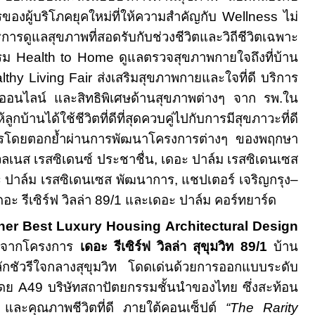
ของผู้บริโภคยุคใหม่ที่ให้ความสำคัญกับ
Wellness
ไม่
ิการดูแลสุขภาพที่สอดรับกับช่วงชีวิตและวิถีชีวิตเฉพาะ
รรม
Health to Home
ดูแลตรวจสุขภาพกายใจถึงที่บ้าน
lthy Living Fair
ส่งเสริมสุขภาพกายและใจที่ดี บริการ
ออนไลน์ และสิทธิพิเศษด้านสุขภาพต่างๆ จาก รพ.ใน
้ลูกบ้าน
ได้ใช้ชีวิตที่ดีที่สุดควบคู่ไปกับการมีสุขภาวะที่ดี
รโดย
ตอกย้ำผ่านการพัฒนาโครงการต่างๆ ของพฤกษา
วลเนส เรสซิเดนซ์ ประชาชื่น, เดอะ ปาล์ม เรสซิเดนเซส
 ปาล์ม เรสซิเดนเซส พัฒนาการ, แชปเตอร์ เจริญกรุง–
ดอะ รีเซิร์ฟ วิลล่า
89
/
1
และเดอะ ปาล์ม คอร์ทยาร์ด
ner
Best Luxury Housing Architectural Design
จากโครงการ
เดอะ รีเซิร์ฟ วิลล่า สุขุมวิท
89
/
1
บ้าน
์ลักชัวรีใจกลางสุขุมวิท โดดเด่นด้วยการออกแบบระดับ
โดย
A49
บริษัทสถาปัตยกรรมชั้นนำของไทย ซึ่งสะท้อน
และคุณภาพชีวิตที่ดี ภายใต้คอนเซ็ปต์
“
The Rarity