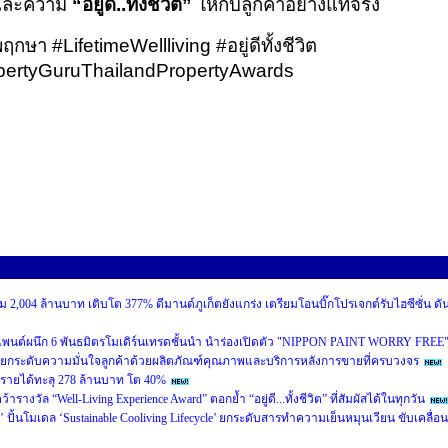
 และความ
“อยู่ดี
..
ทั้งชีวิต”
ให้กับลูกค้าอย่างแท้จริง
พฤกษา
#LifetimeWellliving
#
อยู่ดีทั้งชีวิต
pertyGuruThailandPropertyAwards
 2,004 ล้านบาท เติบโต 377% ดีมานด์ภูเก็ตยังแกร่ง เตรียมโอนบิ๊กโปรเจกต์รับไฮซีซั่น ดั
เพนต์ผนึก 6 พันธมิตรโมเดิร์นเทรดชั้นนำ นำร่องเปิดตัว "NIPPON PAINT WORRY FREE
ยกระดับความมั่นใจลูกค้าด้วยผลิตภัณฑ์คุณภาพและบริการหลังการขายที่ครบวงจร
นรายได้ทะลุ 278 ล้านบาท โต 40%
งวัล “Well-Living Experience Award” ตอกย้ำ “อยู่ดี...ทั้งชีวิต” ที่สัมผัสได้ในทุกวัน
’ ปั้นโมเดล ‘Sustainable Cooliving Lifecycle’ ยกระดับสารทำความเย็นหมุนเวียน ขับเคลื่อน