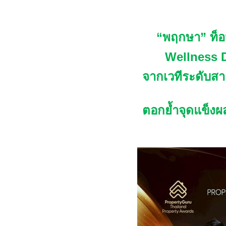
“พฤกษา”
ท็อ
Wellness 
จากเวทีระดับสา
ตอกย้ำจุดแข็ง
ผ