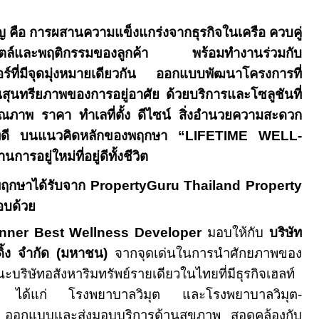
ญ คือ การผสานความแข็งแกร่งจากธุรกิจในเครือ ควบคู่
ตล์และพฤติกรรมของลูกค้า
พร้อมทำงานร่วมกับ
อร์ที่มีจุดมุ่งหมายเดียวกัน ออกแบบพัฒนาโครงการที่
ุนทรียภาพของการอยู่อาศัย ด้วยบริการและโซลูชันที่
คุณภาพ ราคา ทำเลที่ตั้ง ดีไซน์ สิ่งอำนวยความสะดวก
มที่ดี บนแนวคิดหลักของพฤกษา “
LIFETIME WELL
-
ารอยู่ใหม่ที่อยู่ดีทั้งชีวิต
่พฤกษาได้รับจาก
PropertyGuru Thailand Property
อบด้วย
nner Best Wellness Developer
มอบให้กับ
บริษัท
้ง จำกัด (มหาชน)
จากจุดเด่นในการนำศักยภาพของ
ริษัทอสังหาริมทรัพย์รายเดียวในไทยที่มีธุรกิจเฮลท์
อ ได้แก่ โรงพยาบาลวิมุต และโรงพยาบาลวิมุต-
์ ออกแบบและส่งมอบบริการด้านสุขภาพ สอดคล้องกับ