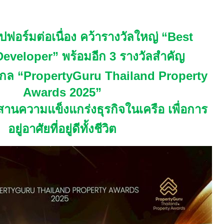
ปฟอร์มต่อเนื่อง คว้
ารางวัลใหญ่ “
Best
Developer
” พร้อมอีก
3
รางวัลสำคัญ
กล “
PropertyGuru Thailand Property
Awards 2025
”
สานความแข็งแกร่งธุรกิจในเครือ
เพื่อการ
อยู่อาศัยที่อยู่ดีทั้งชีวิต