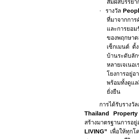
สัมผัสบรรยาก
·
รางวัล
Peopl
ที่มาจากการคั
และการยอมร
ของพฤกษา
เซ็กเมนต์ ตั
บ้านระดับลั
หลายเจเนอเรช
โยงการอยู่อ
พร้อมทั้งดูแ
ยั่งยืน
การได้รับรางวัล
Thailand Propert
สร้างมาตรฐานการอยู่อ
LIVING
”
เพื่อให้ทุกโ