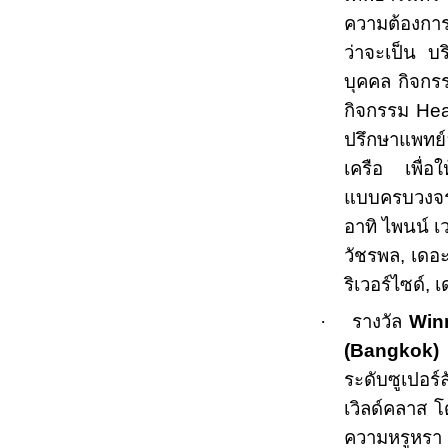
ความต้องการ
ว่าจะเป็น บร
บุคคล กิจก
กิจกรรม
Hea
ปรึกษาแพทย์
เครือ เพื่อให
แบบครบวงจ
อาทิ ไพนน์ เ
วัชรพล
,
เดอะ
ริเวอร์ไซด์
,
เ
·
รางวัล
Win
(
Bangkok
)
ระดับซูเปอร
เวิลด์คลาส 
ความหรูหรา 