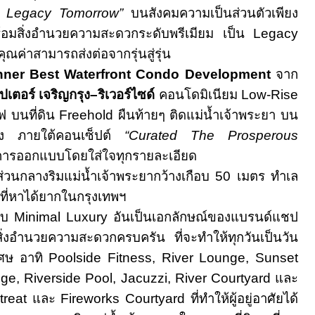
e Legacy Tomorrow”
บนสังคมความเป็นส่วนตัวเพียง
้อมสิ่งอำนวยความสะดวกระดับพรีเมียม
เป็น
Legacy
คุณค่าสามารถส่งต่อจากรุ่นสู่รุ่น
nner Best Waterfront Condo Development
จาก
เตอร์ เจริญกรุง–ริเวอร์ไซด์
คอนโดมิเนียม
Low
-
Rise
ีฟ บนที่ดิน
Freehold
ผืนท้ายๆ ติดแม่น้ำเจ้าพระยา
บ
น
ง
ภายใต้คอนเซ็ปต์
“Curated The Prosperous
การออกแบบโดยใส่ใจทุกรายละเอียด
ส่วนกลางริมแม่น้ำเจ้าพระยากว้างเกือบ
50
เมตร ทำเล
ที่หาได้ยากในกรุงเทพฯ
แบบ
Minimal
Luxury
อันเป็นเอกลักษณ์ของแบรนด์แชป
สิ่งอำนวยความสะดวกครบครัน ที่จะทำให้ทุกวันเป็นวัน
ิเศษ อาทิ
Poolside Fitness, River Lounge, Sunset
ge, Riverside Pool, Jacuzzi, River Courtyard
และ
reat
และ
Fireworks Courtyard
ที่ทำให้ผู้อยู่อาศัยได้