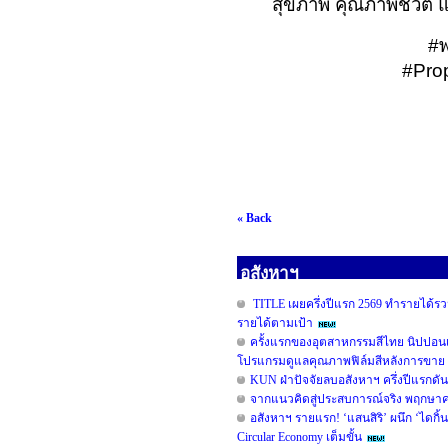
สุขภาพ คุณภาพชีวิต
#
#Pro
« Back
อสังหาฯ
TITLE เผยครึ่งปีแรก 2569 ทำรายได้รวม
รายได้ตามเป้า
ครั้งแรกของอุตสาหกรรมสีไทย นิปปอน
โปรแกรมดูแลคุณภาพฟิล์มสีหลังการขาย 
KUN ฝ่าปัจจัยลบอสังหาฯ ครึ่งปีแรกดั
จากแนวคิดสู่ประสบการณ์จริง พฤกษาคว้ารา
อสังหาฯ รายแรก! ‘แสนสิริ’ ผนึก ‘ไดกิ้น
Circular Economy เต็มขั้น