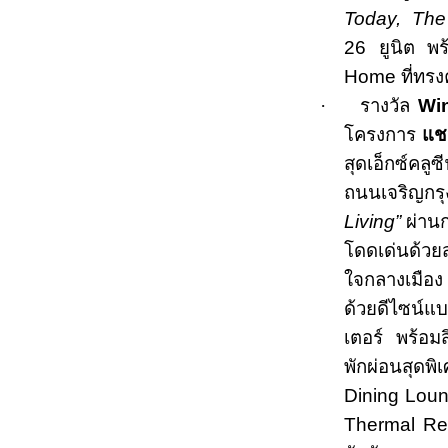
Today, Th
26 ยูนิต
พร
Home
ที่ทรง
·
รางวัล
Wi
โครงการ
แชป
สุดเอ็กซ์คลูซ
ถนนเจริญกรุ
Living”
ผ่าน
โดดเด่นด้วย
ใจกลางเมือง 
ด้วยดีไซน์
เตอร์ พร้อม
พักผ่อนสุดพ
Dining Loun
Thermal Ret