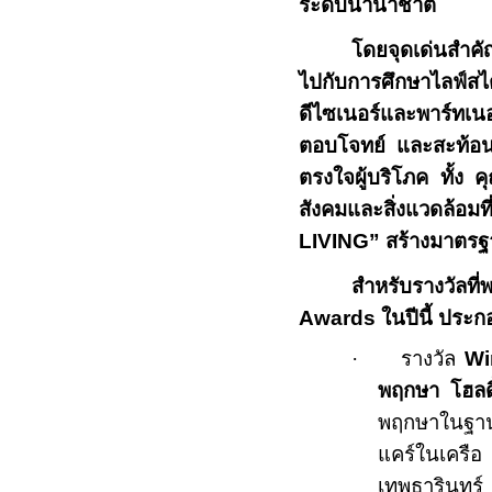
ระดับนานาชาติ
โดยจุดเด่นสำคั
ไปกับการ
ศึกษาไลฟ์สไ
ดีไซเนอร์และพาร์ทเน
ตอบโจทย์ และสะท้อนส
ตรงใจผู้บริโภค ทั้ง 
สังคมและสิ่งแวดล้อ
LIVING
”
สร้างมาตรฐานก
สำหรับรางวัลที
Awards
ในปีนี้ ประก
·
รางวัล
Wi
พฤกษา โฮลดิ
พฤกษาในฐานะบ
แคร์ในเครื
เทพธารินทร