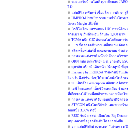
ดวงเฮงรับบ้านใหม่! ศุภาลัยมอบ JAEC
ได้”
แสนสิริ x ศศินทร์ เชื่อมโลกการศึกษาสู
HMPRO-HomePro รายงานกำไรไตรมาส 2/
Gross Margin เพิ่มขึ้น
“เรซิโอ โฮม เพชรเกษม110” ทาวน์โฮมสไต
จ่ายเบา ๆ เริ่มต้นผ่อน ล้านละ 1,800 บาท
TCMA ผนึก GIZ ดันเทคโนโลยีลดคาร์บอน
LPN ชี้ตลาดอสังหาฯ เปลี่ยนเกม ดันตลา
ลลิล พร็อพเพอร์ตี้ ฉลองครบรอบ 4 ทศวรร
การเคหะแห่งชาติ ผนึกกำลังภาควิชาก
ORN ผนึก คณะวิทย์ฯ มช. ยกระดับ ESG ข
ศุภาลัย สร้างดี เดินหน้า “น้องสุขดี พี
Plantnery by PRUKSA ร่วมงานบ้านและ
ไว ปรับฟังก์ชัน–วัสดุได้ตามไลฟ์สไตล์ ระห
SC เปิดตัว Genscription พลิกแนวคิดกา
เอพี ไทยแลนด์ เห็นชีวิตคนเมือง ร่วมส่ง
ที่เลือกเองได้” เหนื่อยล้าท่ามกลางเมืองใหญ่
การเคหะแห่งชาติรับมอบเกียรติบัตรองค์
STECON หนึ่งในบริษัทรับเหมาก่อสร้าง
ดอกเบี้ย 3.30% ต่อปี
REIC จับมือ สสช. เชื่อมโยง Big Data
หนุนตลาดที่อยู่อาศัยเติบโตอย่างยั่งยืน
จากแสนสิริสู่ผู้นำประเทศ: “เศรษฐา ทว