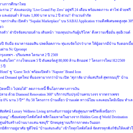
ทางการศึกษาไทย
พระราม 2” ส่งแคมเปญ ‘Live Grand Pay Zero’ อยู่ฟรี 24 เดือน พร้อมลดภาระ ค่าไฟ ด้วยฟรี
ศษ และผ่อนต่ำ ล้านละ 1,800 บาท นาน 2 ปี ด่วน!! จำนวนจำกัด
ายกว่าเดิม เปิดตัว “Supalai Marketplace” บน SABAI Application รวมดีลพิเศษลดสูงสุด 3
ียว
งตัว’ ฝ่าปัจจัยลบรอบด้าน เดินหน้า ‘กองทุนประกันผู้บริโภค’ ดึงความเชื่อมั่น ลุยอีเวนต์
นกลางปี จับมือ ธนาคารออมสิน ปลดล็อคภาระ ทุ่มงบจัดโปร 0 บาท ให้ผู้อยากมีบ้าน รับดอกเบี้ย
านผ่าน Nc Qprompt
กรุงเทพฯ - ปริมณฑล ไตรมาส 2 ปี 2569
ครระดับโลก” กางโรดแมพ 5 ปี ดันพอร์ตสู่ 80,000 ล้าน คิกออฟ 7 โครงการใหม่ H2/2569
5 ปี
el’ ชู ‘Guest Tech’ พร้อมเปิดตัว ‘Napster’ Brand Icon
ู Real Demand ยุคใหม่ ที่มองหามากกว่าบ้าน เปิด "ศุภาลัย ปาล์มสปริงส์ สุพรรณบุรี" บ้าน
ท
ดหนี้ไว ไปต่อได้" ลดภาระหนี้ ฟื้นโอกาสทางการเงิน
ปลาย ด้วย Diamond Renovation 360° บริการปรับปรุงบ้านครบวงจร จากตราเพชร
บี้ย 0% นาน 3 ปี*” กับ 58 โครงการ บ้านเดี่ยว บ้านแฝด ทาวน์โฮม และคอนโดมิเนียม ทำเล
ทัศน์ Luxury Wellness Living ยกระดับการอยู่อาศัยสู่คุณภาพชีวิตที่เหนือกว่า
Naiyang" เชื่อมต่อทุกไลฟ์สไตล์ พลิกโฉมหาดในยางจาก Hidden Gem สู่ World Destination
“ศูนย์รับสร้างบ้านบางแสน-ชลบุรี” ปักหมุดฐานบริการภาคตะวันออก
มิติการอยู่อาศัย ชูดีไซน์ “บ้านเล่นระดับ” เข้าใจทุกไลฟ์สไตล์ จัดสรรทุกฟังก์ชันให้ลงตัว