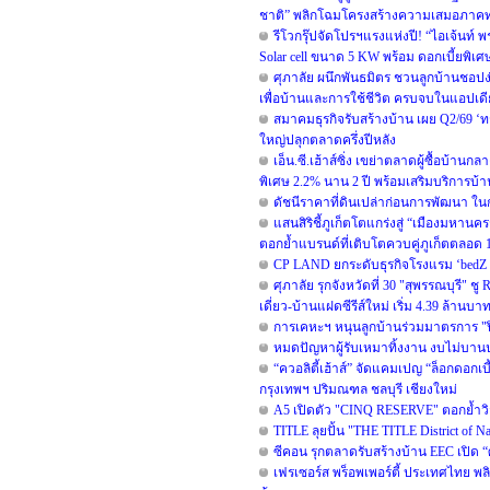
ชาติ” พลิกโฉมโครงสร้างความเสมอภาค
รีโวกรุ๊ปจัดโปรฯแรงแห่งปี! “ไอเจ้นท์ 
Solar cell ขนาด 5 KW พร้อม ดอกเบี้ยพิเ
ศุภาลัย ผนึกพันธมิตร ชวนลูกบ้านชอปง่
เพื่อบ้านและการใช้ชีวิต ครบจบในแอปเด
สมาคมธุรกิจรับสร้างบ้าน เผย Q2/69 ‘ทร
ใหญ่ปลุกตลาดครึ่งปีหลัง
เอ็น.ซี.เฮ้าส์ซิ่ง เขย่าตลาดผู้ซื้อบ้า
พิเศษ 2.2% นาน 2 ปี พร้อมเสริมบริการบ้
ดัชนีราคาที่ดินเปล่าก่อนการพัฒนา ใน
แสนสิริชี้ภูเก็ตโตแกร่งสู่ “เมืองมหาน
ตอกย้ำแบรนด์ที่เติบโตควบคู่ภูเก็ตตลอด 1
CP LAND ยกระดับธุรกิจโรงแรม ‘bedZ Hot
ศุภาลัย รุกจังหวัดที่ 30 "สุพรรณบุรี" ช
เดี่ยว-บ้านแฝดซีรีส์ใหม่ เริ่ม 4.39 ล้านบา
การเคหะฯ หนุนลูกบ้านร่วมมาตรการ "ปิ
หมดปัญหาผู้รับเหมาทิ้งงาน งบไม่บาน
“ควอลิตี้เฮ้าส์” จัดแคมเปญ “ล็อกดอกเ
กรุงเทพฯ ปริมณฑล ชลบุรี เชียงใหม่
A5 เปิดตัว "CINQ RESERVE" ตอกย้ำวิสัย
TITLE ลุยปั้น "THE TITLE District of 
ซีคอน รุกตลาดรับสร้างบ้าน EEC เปิด 
เฟรเซอร์ส พร็อพเพอร์ตี้ ประเทศไทย พลิก