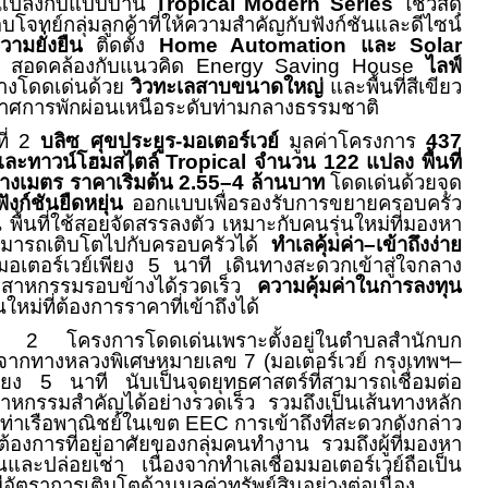
กแปลงกับแบบบ้าน
Tropical
Modern Series
ใช้วัสดุ
ทย์กลุ่มลูกค้าที่ให้ความสำคัญกับฟังก์ชันและดีไซน์
วามยั่งยืน
ติดตั้ง
Home Automation
และ
Solar
ัง สอดคล้องกับแนวคิด
Energy Saving House
ไลฟ์
างโดดเด่นด้วย
วิวทะเลสาบขนาดใหญ่
และพื้นที่สีเขียว
าศการพักผ่อนเหนือระดับท่ามกลางธรรมชาติ
ที่ 2
บลิซ ศุขประยูร-มอเตอร์เวย์
มูลค่าโครงการ
437
และทาวน์โฮมสไตล์
Tropical
จำนวน
122
แปลง พื้นที่
างเมตร ราคาเริ่มต้น
2.55–4
ล้านบาท
โดดเด่นด้วยจุด
ฟังก์ชันยืดหยุ่น
ออกแบบเพื่อรองรับการขยายครอบครัว
พื้นที่ใช้สอยจัดสรรลงตัว เหมาะกับคนรุ่นใหม่ที่มองหา
ี่สามารถเติบโตไปกับครอบครัวได้
ทำเลคุ้มค่า–เข้าถึงง่าย
่อมอเตอร์เวย์เพียง 5 นาที เดินทางสะดวกเข้าสู่ใจกลาง
ุตสาหกรรมรอบข้างได้รวดเร็ว
ความคุ้มค่าในการลงทุน
หม่ที่ต้องการราคาที่เข้าถึงได้
ง 2 โครงการโดดเด่นเพราะตั้งอยู่ในตำบลสำนักบก
างจากทางหลวงพิเศษหมายเลข 7 (มอเตอร์เวย์ กรุงเทพฯ–
ยง 5 นาที นับเป็นจุดยุทธศาสตร์ที่สามารถเชื่อมต่อ
ตสาหกรรมสำคัญได้อย่างรวดเร็ว รวมถึงเป็นเส้นทางหลัก
ะท่าเรือพาณิชย์ในเขต
EEC
การเข้าถึงที่สะดวกดังกล่าว
องการที่อยู่อาศัยของกลุ่มคนทำงาน รวมถึงผู้ที่มองหา
ทุนและปล่อยเช่า เนื่องจากทำเลเชื่อมมอเตอร์เวย์ถือเป็น
ีอัตราการเติบโตด้านมูลค่าทรัพย์สินอย่างต่อเนื่อง