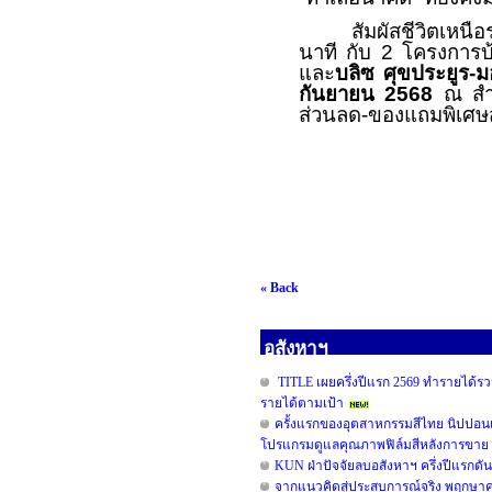
สัมผัสชีวิตเหนื
นาที กับ 2 โครงการบ
และ
บลิซ ศุขประยูร-มอ
กันยายน
2568
ณ สำ
ส่วนลด-ของแถมพิเศษส
« Back
อสังหาฯ
TITLE เผยครึ่งปีแรก 2569 ทำรายได้รวม
รายได้ตามเป้า
ครั้งแรกของอุตสาหกรรมสีไทย นิปปอน
โปรแกรมดูแลคุณภาพฟิล์มสีหลังการขาย 
KUN ฝ่าปัจจัยลบอสังหาฯ ครึ่งปีแรกดั
จากแนวคิดสู่ประสบการณ์จริง พฤกษาคว้ารา