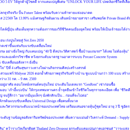
OO 5 EV ให้ลูกค้าผู้โชคดี จากแคมเปญพิเศษ “UNLOCK YOUR LIFE ปลดล็อกชีวิตที่เลือ
่โลกธุรกิจจริง ปั้น Future Talent พร้อมรับความท้าทายแห่งอนาคต
2569 โต 13.99% แม้เศรษฐกิจผันผวน เดินหน้าขยายสาขา เสริมพอร์ต Private Brand ดั
ล์ญี่ปุ่น เติมเต็มทุกความต้องการของวิถีชีวิตคนเมืองยุคใหม่ พร้อมให้เป็นเจ้าของได้ง่า
 เร่งปูนไทยสู่ Net Zero 2050
ดเช่าขึ้นแท่นรับแรงขับเคลื่อนใหม่
ษ อย่างยิ่งใหญ่ กับแคมเปญ “40 ปี ดีลประวัติศาสตร์ ซื้อบ้านแถมรถ* ได้เลย ไม่ต้องลุ้น”
ารและองค์กรวิชาชีพ หวังยกระดับมาตรฐานอาคารระบบ Precast Concrete System
ับเคลื่อนอสังหาฯ ยั่งยืน
่สุขใจ” ปีที่ 4 เสริมสุขภาวะทางใจผ่านกิจกรรมศิลปะสร้างสรรค์
สวนแฟร์ Midyear 2026 ตอกย้ำศักยภาพธุรกิจรับสร้างบ้าน ชูแบบบ้านกว่า 100 แบบ สร้าง
ว่าง 31 กค. – 9 สค. 2569
รอยู่อาศัย ตอบโจทย์เทรนด์คนรุ่นใหม่ ประเดิมโมเดลแรก “GenRent” เช่าก่อนซื้อ
มอบ ‘เก้าอี้แบ่งปัน’ ให้กรุงเทพมหานคร ย้ำจุดยืนเข้าใจชีวิตในทุกรายละเอียด เพื่อ “ชีวิตด
 จนรู้สึกว่า “อยากมีมุมเล็กๆ นั่งพักสักแป๊บ... ก่อนที่จะไปต่อ”
กรต้นแบบขับเคลื่อน Universal Design เพื่อคนทั้งมวล
และวิศวกรรมระดับแนวหน้าของประเทศไทย เตรียมเสนอขายหุ้นกู้ชุดใหม่ อายุ 3 ปี ชูอัตร
 ยกระดับฐานข้อมูลอสังหาริมทรัพย์ของประเทศ เพิ่มความแม่นยำวิเคราะห์ Demand – Supply
ีสิน” คว้ารางวัลเกียรติยศ Thailand Zero Dropout ยกระดับแคมเปญภาคเอกชนสู่ “วาระแห่ง