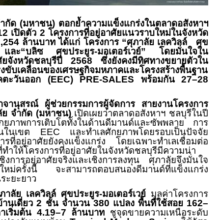
 จำกัด (มหาชน) ตอกย้ำความแข็งแกร่งในตลาดอสังหาฯ
1
2 เปิดตัว
2
โครงการที่อยู่อาศัยแนวราบใหม่ในจังหวัด
,254
ล้านบาท ได้แก่ โครงการ
“
ศุภาลัย เลควิลล์ ศุข
” และ
“
บลิซ ศุขประยูร-มอเตอร์เวย์” โดยมั่นใจใน
ศัยจังหวัดชลบุรีปี
2568
ซึ่งยังคงมีทิศทางขยายตัวใน
แรงขับเคลื่อนของเศรษฐกิจมหภาคและโครงสร้างพื้นฐาน
คตะวันออก (
EEC)
PRE-SALES
พร้อมกัน
27–28
าจานุสรณ์ ผู้ช่วยกรรมการผู้จัดการ สายงานโครงการ
าลัย จำกัด (มหาชน)
เปิดเผยว่าตลาดอสังหาฯ ชลบุรีในปี
ักยภาพการเติบโตทั้งในด้านดีมานด์และซัพพลาย การ
นฐานในเขต
EEC
และทำเลศักยภาพโดยรอบเป็นปัจจัย
การที่อยู่อาศัยยังคงแข็งแกร่ง โดยเฉพาะทำเลเชื่อมต่อ
ี่ทำให้โครงการที่อยู่อาศัยในจังหวัดชลบุรีมีความน่า
ชิงการอยู่อาศัยจริงและเชิงการลงทุน ศุภาลัยจึงมั่นใจ
รใหม่ครั้งนี้ จะสามารถตอบสนองดีมานด์ที่แข็งแกร่ง
ในระยะยาว
ุภาลัย เลควิลล์ ศุขประยูร-มอเตอร์เวย์
มูลค่าโครงการ
บ้านเดี่ยว
2
ชั้น จำนวน
380
แปลง
พื้นที่ใช้สอย
162–
เริ่มต้น
4
.
19–7
ล้านบาท
ชูจุดขายความเหนือระดับ