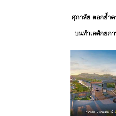
ศุภาลัย ตอกย้ำค
บนทำเลศักยภาพเ