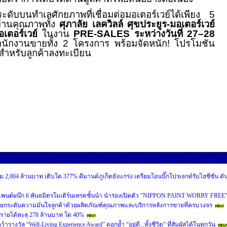
อระดับบนทำเลศักยภาพที่เชื่อมต่อมอเตอร์เวย์ได้เพียง 5
้านคุณภาพทั้ง
ศุภาลัย เลควิลล์ ศุขประยูร-มอเตอร์เวย์
เตอร์เวย์
ในงาน
PRE-SALES
ระหว่างวันที่
27–28
นักงานขายทั้ง 2 โครงการ พร้อมจัดหนัก
!
โปรโมชัน
ำหรับลูกค้าลงทะเบียน
 2,004 ล้านบาท เติบโต 377% ดีมานด์ภูเก็ตยังแกร่ง เตรียมโอนบิ๊กโปรเจกต์รับไฮซีซั่น ดั
เพนต์ผนึก 6 พันธมิตรโมเดิร์นเทรดชั้นนำ นำร่องเปิดตัว "NIPPON PAINT WORRY FREE
ยกระดับความมั่นใจลูกค้าด้วยผลิตภัณฑ์คุณภาพและบริการหลังการขายที่ครบวงจร
นรายได้ทะลุ 278 ล้านบาท โต 40%
งวัล “Well-Living Experience Award” ตอกย้ำ “อยู่ดี...ทั้งชีวิต” ที่สัมผัสได้ในทุกวัน