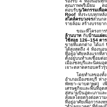
รองรับ
4
ห้องนอนทุ
คุณภาพพรีเมียม ตอบโจ
ตอบรับ
นวัตกรรมเพื่อค
Roof
ทั้งระบบทุกหล
สไตล์ครบวงจร
ส่วนกล
รายล้อม สร้างบรรยาก
ขณะที่โครงการ
ล้านบาท
กับ
บ้านแฝด
ใช้สอย
126–154
ตาร
ขายที่แตกต่าง ได้แก่
ได้สูงสุดถึง
4
ห้องนอน 
ที่อยู่อาศัยหลังแรกท
ตั้งอยู่บนทำเลเชื่อมต
เมืองชลบุรีและนิคมอ
เจาะตลาดครอบครัวรุ่นใ
โดยทำเลของทั้
อำเภอเมืองชลบุรี ห่
พัทยา–มาบตาพุด) เพี
เศรษฐกิจและพื้นที่อุ
สู่สนามบินอู่ตะเภาแล
ส่งผลโดยตรงต่อความต้
ที่อยู่อาศัยเพื่อการลง
“ทำเลอนาคต” ที่ยังคงม