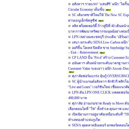
อสังหาฯ รายแรก! ‘แสนสิริ’ ผนึก ‘ไดกิ้น
Circular Economy เต็มขั้น
SC เติมรสชาติใหม่ให้ The New SC Ex
ผ่านเมนูเอ็กซ์คลูซีฟ
ลลิล พร็อพเพอร์ตี้ ก้าวสู่ปีที่ 40 เดิน
บาล การพัฒนาทรัพยากรมนุษย์อย่างต่อเน
LPN เขย่าอมตะชลบุรี ประเดิม ‘เอิร์นม่ว
เสนา ยกระดับ SENA Low Carbon ผนึก TO
ออริจิ้น โฮเทล ปิดดีล ขาย Staybridge
– Exit – Reinvestment
CP LAND ปั้น ‘Pri-d’ สร้าง Customer E
อนันดาฯ เดินหน้ายกระดับมาตรฐานการ
Customer Value ระยะยาว ผนึก Ascott–D
ศุภาลัยฟอร์มแกร่ง หุ้นกู้ OVERSUBSC
SC ผู้นำแบรนด์อสังหาฯ ลักชัวรี พลิกโ
“Live and Learn” เวอร์ชันใหม่ เชื่อมแนวคิด
LPN ดัน LPN ONE CLICK แพลตฟอร์มสำ
400,000 บาท
ศุภาลัย อ่านเกมขาด Ready to Move ดั
เลือกคอนโดที่ "ใช่" ทั้งทำเล คุณภาพ และพ
เปิดนิยามการอยู่อาศัยเหนือระดับที่ “TH
ทำเลทองคำแห่งภูเก็ต
SENA ลุยตลาดอินเตอร์ ยกพอร์ตคอนโด