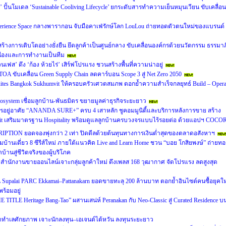
’ ปั้นโมเดล ‘Sustainable Cooliving Lifecycle’ ยกระดับสารทำความเย็นหมุนเวียน ขับเคลื่อน
perience Space กลางพารากอน จับมือคาเฟ่รักษ์โลก LouLou ถ่ายทอดตัวตนใหม่ของแบรนด์
หน้าสร้างการเติบโตอย่างยั่งยืน ยึดลูกค้าเป็นศูนย์กลาง ขับเคลื่อนองค์กรด้วยนวัตกรรม ธรรมาภ
ื่องและการทำงานเป็นทีม
นเฟส’ ดึง ‘ก้อง ห้วยไร่’ เสิร์ฟโปรแรง ชวนสร้างพื้นที่ความน่าอยู่
A ขับเคลื่อน Green Supply Chain ลดคาร์บอน Scope 3 สู่ Net Zero 2050
 Suites Bangkok Sukhumvit ให้ครอบครัวเศวตสมภพ ตอกย้ำความสำเร็จกลยุทธ์ Build – Opera
cosystem เชื่อมลูกบ้าน-พันธมิตร ขยายมูลค่าธุรกิจระยะยาว
อยู่อาศัย “ANANDA SURE+” ครบ 4 เสาหลัก ชูคอมมูนิตี้และบริการหลังการขาย สร้าง
usit เสริมมาตรฐาน Hospitality พร้อมดูแลลูกบ้านครบวงจรแบบไร้รอยต่อ ด้วยแอปฯ COCO
RIPTION ยอดจองพุ่งกว่า 2 เท่า ปิดดีลด้วยต้นทุนทางการเงินต่ำสุดของตลาดอสังหาฯ
ฉมบ้านเดี่ยว 8 ซีรีส์ใหม่ ภายใต้แนวคิด Live and Learn Home ชวน “บอย โกสิยพงษ์” ถ่ายท
บ้านสู่ชีวิตจริงของผู้บริโภค
นักงานขายออนไลน์เจาะกลุ่มลูกค้าใหม่ ดึงเพลส 168 วุฒากาศ จัดโปรแรง ลดสูงสุด
น Supalai PARC Ekkamai–Pattanakarn ยอดขายทะลุ 200 ล้านบาท ตอกย้ำอินไซต์คนซื้อยุคให
ร้อมอยู่
E TITLE Heritage Bang-Tao” ผสานเสน่ห์ Peranakan กับ Neo-Classic สู่ Curated Residence บ
ทำเลศักยภาพ เจาะนักลงทุน–เอเจนต์ไต้หวัน ลงทุนระยะยาว