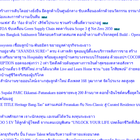
หน้าสร้างการเติบโตอย่างยั่งยืน ยึดลูกค้าเป็นศูนย์กลาง ขับเคลื่อนองค์กรด้วยนวัตกรรม ธรรมาภ
ื่องและการทำงานเป็นทีม
นเฟส’ ดึง ‘ก้อง ห้วยไร่’ เสิร์ฟโปรแรง ชวนสร้างพื้นที่ความน่าอยู่
A ขับเคลื่อน Green Supply Chain ลดคาร์บอน Scope 3 สู่ Net Zero 2050
 Suites Bangkok Sukhumvit ให้ครอบครัวเศวตสมภพ ตอกย้ำความสำเร็จกลยุทธ์ Build – Opera
cosystem เชื่อมลูกบ้าน-พันธมิตร ขยายมูลค่าธุรกิจระยะยาว
อยู่อาศัย “ANANDA SURE+” ครบ 4 เสาหลัก ชูคอมมูนิตี้และบริการหลังการขาย สร้าง
usit เสริมมาตรฐาน Hospitality พร้อมดูแลลูกบ้านครบวงจรแบบไร้รอยต่อ ด้วยแอปฯ COCO
RIPTION ยอดจองพุ่งกว่า 2 เท่า ปิดดีลด้วยต้นทุนทางการเงินต่ำสุดของตลาดอสังหาฯ
ฉมบ้านเดี่ยว 8 ซีรีส์ใหม่ ภายใต้แนวคิด Live and Learn Home ชวน “บอย โกสิยพงษ์” ถ่ายท
บ้านสู่ชีวิตจริงของผู้บริโภค
นักงานขายออนไลน์เจาะกลุ่มลูกค้าใหม่ ดึงเพลส 168 วุฒากาศ จัดโปรแรง ลดสูงสุด
น Supalai PARC Ekkamai–Pattanakarn ยอดขายทะลุ 200 ล้านบาท ตอกย้ำอินไซต์คนซื้อยุคให
ร้อมอยู่
E TITLE Heritage Bang-Tao” ผสานเสน่ห์ Peranakan กับ Neo-Classic สู่ Curated Residence บ
ทำเลศักยภาพ เจาะนักลงทุน–เอเจนต์ไต้หวัน ลงทุนระยะยาว
OO 5 EV ให้ลูกค้าผู้โชคดี จากแคมเปญพิเศษ “UNLOCK YOUR LIFE ปลดล็อกชีวิตที่เลือ
่โลกธุรกิจจริง ปั้น Future Talent พร้อมรับความท้าทายแห่งอนาคต