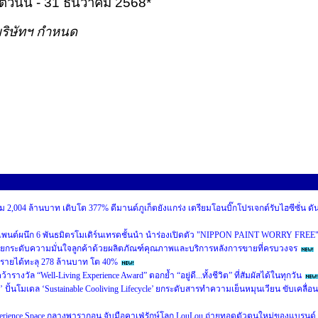
่วันนี้
-
31
ธันวาคม
2568
*
บริษัทฯ กำหนด
 2,004 ล้านบาท เติบโต 377% ดีมานด์ภูเก็ตยังแกร่ง เตรียมโอนบิ๊กโปรเจกต์รับไฮซีซั่น ดั
เพนต์ผนึก 6 พันธมิตรโมเดิร์นเทรดชั้นนำ นำร่องเปิดตัว "NIPPON PAINT WORRY FREE
ยกระดับความมั่นใจลูกค้าด้วยผลิตภัณฑ์คุณภาพและบริการหลังการขายที่ครบวงจร
นรายได้ทะลุ 278 ล้านบาท โต 40%
งวัล “Well-Living Experience Award” ตอกย้ำ “อยู่ดี...ทั้งชีวิต” ที่สัมผัสได้ในทุกวัน
’ ปั้นโมเดล ‘Sustainable Cooliving Lifecycle’ ยกระดับสารทำความเย็นหมุนเวียน ขับเคลื่อน
perience Space กลางพารากอน จับมือคาเฟ่รักษ์โลก LouLou ถ่ายทอดตัวตนใหม่ของแบรนด์