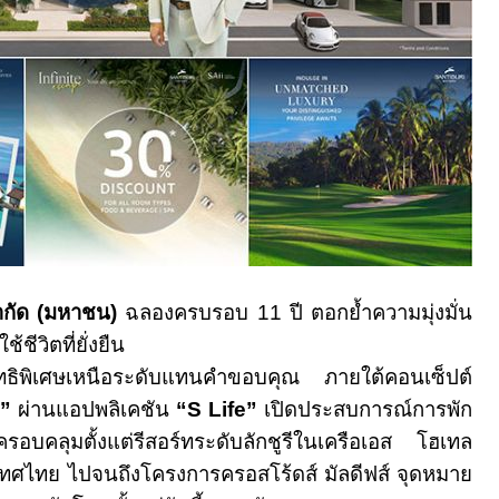
จำกัด (มหาชน)
ฉลองครบรอบ
11
ปี ตอกย้ำความมุ่งมั่น
ชีวิตที่ยั่งยืน
ิทธิพิเศษเหนือระดับแทนคำขอบคุณ ภายใต้คอนเซ็ปต์
”
ผ่านแอปพลิเคชัน
“S Life”
เปิดประสบการณ์การพัก
ครอบคลุมตั้งแต่รีสอร์ทระดับลักชูรีในเครือเอส โฮเทล
เทศไทย ไปจนถึงโครงการครอสโร้ดส์ มัลดีฟส์ จุดหมาย