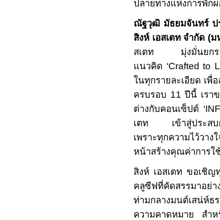
ปลายทางแห่งการพักผ่อ
ณัฐวุฒิ มัธยมจันทร์ ป
สิงห์ เอสเตท จำกัด (
สเตท มุ่งมั่นยกระ
แนวคิด
‘
Crafted to 
ในทุกรายละเอียด เพื่อ
ครบรอบ
11
ปีนี้ เร
ต่างกับคอนเซ็ปต์
‘IN
เตท เข้าสู่ประสบการ
เพราะทุกความไว้วางใจ
หน้าสร้างคุณค่าการใช้ช
สิงห์ เอสเตท ขอเชิญท
คลูซีฟที่คัดสรรมาอย่
ท่ามกลางมนต์เสน่ห์ธ
ความคาดหมาย
สำหร