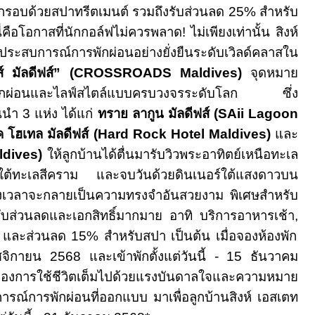
อกรอบด้วยสปาทรีตเมนต์ รวมถึงรับส่วนลด
25%
สำหรับ
ี่คือโอกาสที่นักกอล์ฟไม่ควรพลาด! ไม่เพียงเท่านั้น สิงห์
ะสบการณ์การพักผ่อนอย่างยั่งยืน
ระดับเวิลด์คลาสใน
์ มัลดีฟส์
”
(CROSSROADS Maldives)
จุดหมาย
ักผ่อนและไลฟ์สไตล์แบบครบวงจรระดับโลก ซึ่ง
้นนำ
3
แห่ง ได้แก่
ทราย ลากูน มัลดีฟส์ (
SAii Lagoon
ค โฮเทล มัลดีฟส์ (
Hard Rock Hotel Maldives)
และ
ldives)
ให้ลูกบ้าน
ได้ตื่นมารับวิวพระอาทิตย์เหนือทะเล
ลกใต้ทะเลสีคราม และจบวันด้วยดินเนอร์ใต้แสงดาวบน
วงเวลาจะกลายเป็นความทรงจำอันสวยงาม พิเศษสำหรับ
 รับส่วนลดและเอกสิทธิ์มากมาย
อาทิ บริการอาหารเช้า
,
ำ และส่วนลด
15%
สำหรับสปา เป็นต้น เมื่อจองห้องพัก
จิกายน
2568
และเข้าพักตั้งแต่วันนี้
-
15
ธันวาคม
าของการใช้ชีวิตเต็มไปด้วยแรงบันดาลใจและความหมาย
บการณ์การพักผ่อนที่ออกแบบ
มาเพื่อลูกบ้านสิงห์ เอสเตท