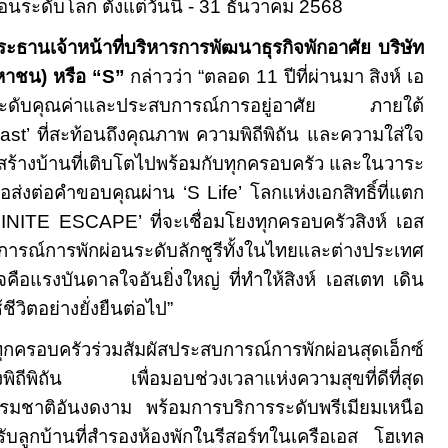
นระดับโลก ตั้งแต่วันนี้
-
31
ธันวาคม
2568
ระธานเจ้าหน้าที่บริหารการพัฒนาธุรกิจพักอาศัย บริษัท
มหาชน) หรือ “
S”
กล่าวว่า
“
ตลอด
11
ปีที่ผ่านมา สิงห์ เอ
ดับคุณค่าและประสบการณ์การอยู่อาศัย ภายใต้
Last’
ที่สะท้อนถึงคุณภาพ ความพิถีพิถัน และความใส่ใจ
สร้างบ้านที่เติบโตไปพร้อมกับ
ทุกครอบครัว และในวาระ
าขอส่งต่อคำขอบคุณผ่าน
‘S Life’
โลกแห่งเอกสิทธิ์ที่แตก
FINITE ESCAPE’
ที่จะเชื่อมโยงทุกครอบครัวสิงห์ เอส
ณ์การพักผ่อนระดับลักชูรีทั้งในไทยและต่างประเทศ
คือแรงบันดาลใจอันยิ่งใหญ่ ที่ทำให้สิงห์ เอสเตท เดิน
ีวิตอย่างยั่งยืนต่อไป”
ุกครอบครัวร่วมสัมผัสประสบการณ์การพักผ่อนสุดเอ็กซ์
างพิถีพิถัน เพื่อมอบช่วงเวลาแห่งความสุขที่ดีที่สุด
รรมชาติอันงดงาม พร้อมการบริการระดับพรีเมียมเหนือ
ับลูกบ้านที่สำรองห้องพักในรีสอร์ทในเครือเอส โฮเทล