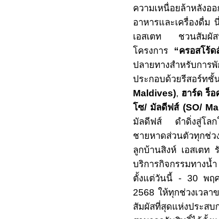
ความเหนื่อยล้าหลังอ
อาหารและเครื่องดื่ม
น
เอสเตท ชวนสัมผัสปร
โครงการ
“ครอสโร้ดส
ปลายทางสำหรับการพ
ประกอบด้วยรีสอร์ทชั
Maldives)
,
ฮาร์ด ร็อ
โซ/ มัลดีฟส์ (
SO/ Ma
มัลดีฟส์ ดำดิ่งสู่โ
ชายหาดส่วนตัว
ทุกช่
ลูกบ้านสิงห์ เอสเตท
บริการกิจกรรมทางน้
ตั้งแต่วันนี้
- 30
พฤศ
2568
ให้ทุกช่วงเวล
สัมผัสที่สุดแห่งประส