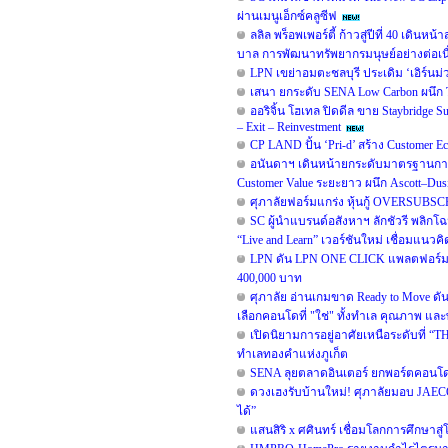
ผ่านเมนูเอ็กซ์คลูซีฟ
ลลิล พร็อพเพอร์ตี้ ก้าวสู่ปีที่ 40 เดิน
บาล การพัฒนาทรัพยากรมนุษย์อย่างต่อเน
LPN เขย่าอมตะชลบุรี ประเดิม ‘เอิร์นม่ว
เสนา ยกระดับ SENA Low Carbon ผนึก TO
ออริจิ้น โฮเทล ปิดดีล ขาย Staybridge
– Exit – Reinvestment
CP LAND ปั้น ‘Pri-d’ สร้าง Customer E
อนันดาฯ เดินหน้ายกระดับมาตรฐานการ
Customer Value ระยะยาว ผนึก Ascott–D
ศุภาลัยฟอร์มแกร่ง หุ้นกู้ OVERSUBSC
SC ผู้นำแบรนด์อสังหาฯ ลักชัวรี พลิกโ
“Live and Learn” เวอร์ชันใหม่ เชื่อมแนวคิด
LPN ดัน LPN ONE CLICK แพลตฟอร์มสำ
400,000 บาท
ศุภาลัย อ่านเกมขาด Ready to Move ดั
เลือกคอนโดที่ "ใช่" ทั้งทำเล คุณภาพ และพ
เปิดนิยามการอยู่อาศัยเหนือระดับที่ “TH
ทำเลทองคำแห่งภูเก็ต
SENA ลุยตลาดอินเตอร์ ยกพอร์ตคอนโด
ดวงเฮงรับบ้านใหม่! ศุภาลัยมอบ JAEC
ได้”
แสนสิริ x ศศินทร์ เชื่อมโลกการศึกษาสู