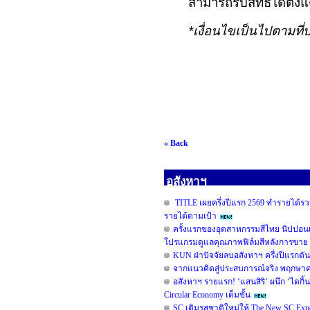
สามารถรับสิทธิ์ได้ตั้งแต
*
เงื่อนไขเป็นไปตามที่
« Back
อสังหาฯ
TITLE เผยครึ่งปีแรก 2569 ทำรายได้รวม
รายได้ตามเป้า
ครั้งแรกของอุตสาหกรรมสีไทย นิปปอน
โปรแกรมดูแลคุณภาพฟิล์มสีหลังการขาย 
KUN ฝ่าปัจจัยลบอสังหาฯ ครึ่งปีแรกดั
จากแนวคิดสู่ประสบการณ์จริง พฤกษาคว้ารา
อสังหาฯ รายแรก! ‘แสนสิริ’ ผนึก ‘ไดกิ้น
Circular Economy เต็มขั้น
SC เติมรสชาติใหม่ให้ The New SC Ex