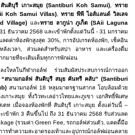
่
สันติบุรี เกาะสมุย (
Santiburi Koh Samui)
,
ทราย
ii Koh Samui Villas)
,
ทราย พีพี ไอส์แลนด์ วิลเลจ
d Village)
และ
ทราย ลากูน่า ภูเก็ต (
SAii Laguna
 31
ธันวาคม
2568
และเข้าพักตั้งแต่วันนี้
- 31
มกราคม
วนลดค่าห้องพักสูงสุด
30
%
,
การอัปเกรดห้องพัก
,
เช็คอิน
์หลังเวลา, ส่วนลดสำหรับสปา อาหาร และเครื่องดื่ม
ากมายที่จะเติมเต็มทุกการพักผ่อน
ู้หลงใหลในกีฬากอล์ฟ ร่วมสัมผัสประสบการณ์การออก
่
“
สนามกอล์ฟ สันติบุรี สมุย คันทรี คลับ
” (Santiburi
ub)
สนามกอล์ฟ
18
หลุมมาตรฐานสากล โอบล้อมด้วย
เกาะสมุย ทั้งวิวทะเลอ่าวไทยและภูเขา
เอกสิทธิ์พิเศษ
เตท เมื่อจองห้องพักที่ สันติบุรี เกาะสมุย
ตั้งแต่วันนี้ –
ะเข้าพัก
3
คืนขึ้นไป ถึง
31
ธันวาคม
2568
รับส่วนลด
ckage
(รวมค่า
Green Fee
, รถกอล์ฟส่วนตัว, แคดดี้มือ
การทำความสะอาดรองเท้าและอุปกรณ์กอล์ฟ
ผ่อนคลาย