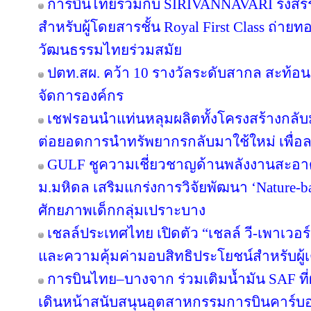
การบินไทยร่วมกับ SIRIVANNAVARI รังสรร
สำหรับผู้โดยสารชั้น Royal First Class ถ
วัฒนธรรมไทยร่วมสมัย
ปตท.สผ. คว้า 10 รางวัลระดับสากล สะท้อ
จัดการองค์กร
เชฟรอนนำแท่นหลุมผลิตทั้งโครงสร้างกลับมา
ต่อยอดการนำทรัพยากรกลับมาใช้ใหม่ เพื่อ
GULF ชูความเชี่ยวชาญด้านพลังงานสะอาด 
ม.มหิดล เสริมแกร่งการวิจัยพัฒนา ‘Nature-b
ศักยภาพเด็กกลุ่มเปราะบาง
เชลล์ประเทศไทย เปิดตัว “เชลล์ วี-เพาเวอ
และความคุ้มค่ามอบสิทธิประโยชน์สำหรับผู้เต
การบินไทย–บางจาก ร่วมเติมน้ำมัน SAF ที
เดินหน้าสนับสนุนอุตสาหกรรมการบินคาร์บ