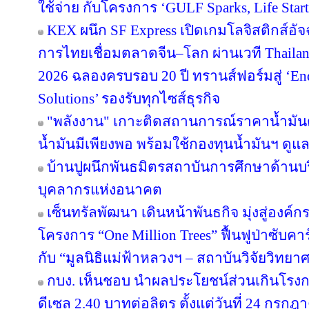
ใช้จ่าย กับโครงการ ‘GULF Sparks, Life Start
KEX ผนึก SF Express เปิดเกมโลจิสติกส์อั
การไทยเชื่อมตลาดจีน–โลก ผ่านเวที Thailan
2026 ฉลองครบรอบ 20 ปี ทรานส์ฟอร์มสู่ ‘End
Solutions’ รองรับทุกไซส์ธุรกิจ
"พลังงาน" เกาะติดสถานการณ์ราคาน้ำมันต
น้ำมันมีเพียงพอ พร้อมใช้กองทุนน้ำมันฯ ดู
บ้านปูผนึกพันธมิตรสถาบันการศึกษาด้านบ
บุคลากรแห่งอนาคต
เซ็นทรัลพัฒนา เดินหน้าพันธกิจ มุ่งสู่องค์
โครงการ “One Million Trees” ฟื้นฟูป่าซับคาร
กับ “มูลนิธิแม่ฟ้าหลวงฯ – สถาบันวิจัยวิทย
กบง. เห็นชอบ นำผลประโยชน์ส่วนเกินโรงกล
ดีเซล 2.40 บาทต่อลิตร ตั้งแต่วันที่ 24 กรกฎ