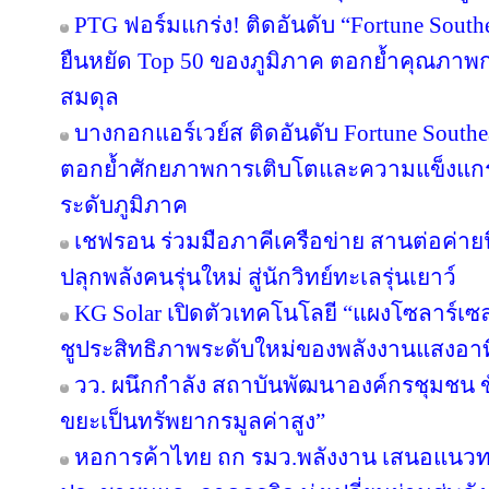
PTG ฟอร์มแกร่ง! ติดอันดับ “Fortune Southea
ยืนหยัด Top 50 ของภูมิภาค ตอกย้ำคุณภาพก
สมดุล
บางกอกแอร์เวย์ส ติดอันดับ Fortune Southe
ตอกย้ำศักยภาพการเติบโตและความแข็งแกร่
ระดับภูมิภาค
เชฟรอน ร่วมมือภาคีเครือข่าย สานต่อค่ายนิ
ปลุกพลังคนรุ่นใหม่ สู่นักวิทย์ทะเลรุ่นเยาว์
KG Solar เปิดตัวเทคโนโลยี “แผงโซลาร์เซ
ชูประสิทธิภาพระดับใหม่ของพลังงานแสงอาท
วว. ผนึกกำลัง สถาบันพัฒนาองค์กรชุมชน ขั
ขยะเป็นทรัพยากรมูลค่าสูง”
หอการค้าไทย ถก รมว.พลังงาน เสนอแนวทาง