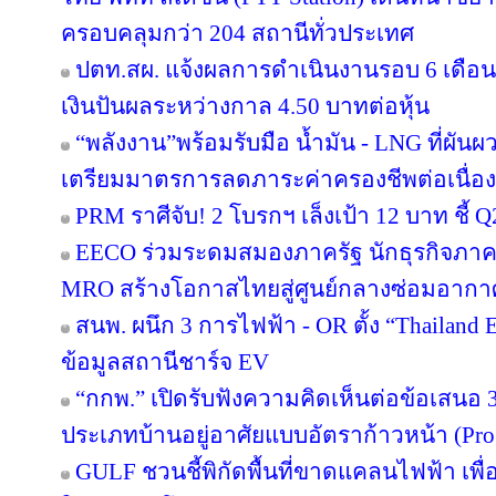
ครอบคลุมกว่า 204 สถานีทั่วประเทศ
ปตท.สผ. แจ้งผลการดำเนินงานรอบ 6 เดือน
เงินปันผลระหว่างกาล 4.50 บาทต่อหุ้น
“พลังงาน”พร้อมรับมือ น้ำมัน - LNG ที่ผัน
เตรียมมาตรการลดภาระค่าครองชีพต่อเนื่อง
PRM ราศีจับ! 2 โบรกฯ เล็งเป้า 12 บาท ชี้ Q
EECO ร่วมระดมสมองภาครัฐ นักธุรกิจภา
MRO สร้างโอกาสไทยสู่ศูนย์กลางซ่อมอากา
สนพ. ผนึก 3 การไฟฟ้า - OR ตั้ง “Thailand
ข้อมูลสถานีชาร์จ EV
“กกพ.” เปิดรับฟังความคิดเห็นต่อข้อเสนอ 
ประเภทบ้านอยู่อาศัยแบบอัตราก้าวหน้า (Pro
GULF ชวนชี้พิกัดพื้นที่ขาดแคลนไฟฟ้า เพื่อ