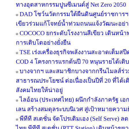
ทางอุตสาหกรรมปูนซีเมนต์สู่ Net Zero 2050
DAD โชว์นวัตกรรมใต้ผืนดินศูนย์ราชการฯ
เขียวร่วมแก้โจทย์น้ำท่วมถนนแจ้งวัฒนะอย่าง
COCOCO ยกระดับโรงงานสีเขียว เดินหน้า
การเติบโตอย่างยั่งยืน
TSE เร่งเครื่องธุรกิจพลังงานสะอาดเต็มสปีด
COD 4 โครงการแรกต้นปี 70 หนุนรายได้เต
บางจากฯ และสมาชิกบางจากกรีนไมลส์ร่วม
สาธารณประโยชน์ ต่อเนื่องเป็นปีที่ 20 ที่ได้
สังคมไทยให้น่าอยู่
ไลอ้อน (ประเทศไทย) ผนึกกำลังภาครัฐ เอก
เลน สร้างสมดุลระบบนิเวศ สู่เป้าหมายความยั
พีทีที สเตชั่น จัดโปรเติมเอง (Self Serve) ล
ไทย พีทีที สเตชั่น (PTT Station) เดินหน้าขย