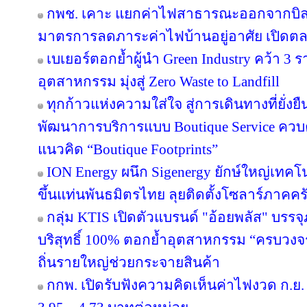
กพช. เคาะ แยกค่าไฟสาธารณะออกจากบิล
มาตรการลดภาระค่าไฟบ้านอยู่อาศัย เปิดต
เบเยอร์ตอกย้ำผู้นำ Green Industry คว้า 3
อุตสาหกรรม มุ่งสู่ Zero Waste to Landfill
ทุกก้าวแห่งความใส่ใจ สู่การเดินทางที่ยั่ง
พัฒนาการบริการแบบ Boutique Service ควบคู
แนวคิด “Boutique Footprints”
ION Energy ผนึก Sigenergy ยักษ์ใหญ่เท
ขึ้นแท่นพันธมิตรไทย ลุยติดตั้งโซลาร์ภาคครัว
กลุ่ม KTIS เปิดตัวแบรนด์ "อ้อยพลัส" บรร
บริสุทธิ์ 100% ตอกย้ำอุตสาหกรรม “ครบวงจร” 
ถิ่นรายใหญ่ช่วยกระจายสินค้า
กกพ. เปิดรับฟังความคิดเห็นค่าไฟงวด ก.ย. 