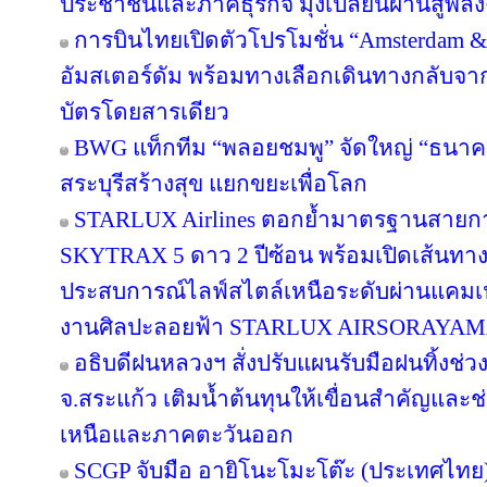
ประชาชนและภาคธุรกิจ มุ่งเปลี่ยนผ่านสู่พล
การบินไทยเปิดตัวโปรโมชั่น “Amsterdam &
อัมสเตอร์ดัม พร้อมทางเลือกเดินทางกลับจาก
บัตรโดยสารเดียว
BWG แท็กทีม “พลอยชมพู” จัดใหญ่ “ธนาคารอิ
สระบุรีสร้างสุข แยกขยะเพื่อโลก
STARLUX Airlines ตอกย้ำมาตรฐานสายกา
SKYTRAX 5 ดาว 2 ปีซ้อน พร้อมเปิดเส้นทา
ประสบการณ์ไลฟ์สไตล์เหนือระดับผ่านแคมเ
งานศิลปะลอยฟ้า STARLUX AIRSORAYA
อธิบดีฝนหลวงฯ สั่งปรับแผนรับมือฝนทิ้งช่วง
จ.สระแก้ว เติมน้ำต้นทุนให้เขื่อนสำคัญและช
เหนือและภาคตะวันออก
SCGP จับมือ อายิโนะโมะโต๊ะ (ประเทศไทย) 