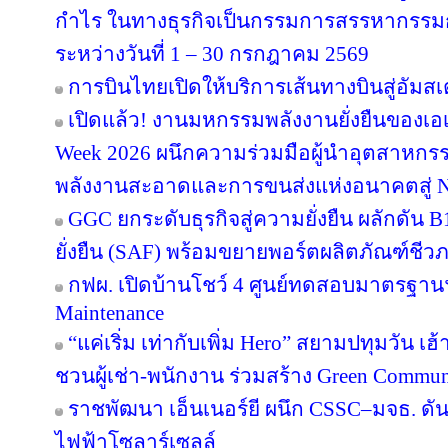
กำไร ในทางธุรกิจเป็นกรรมการสรรหากรรม
ระหว่างวันที่ 1 – 30 กรกฎาคม 2569
การบินไทยเปิดให้บริการเส้นทางบินสู่อัมสเ
เปิดแล้ว! งานมหกรรมพลังงานยั่งยืนของเอเ
Week 2026 ผนึกความร่วมมือผู้นำอุตสาหกรร
พลังงานสะอาดและการขนส่งแห่งอนาคตสู่ N
GGC ยกระดับธุรกิจสู่ความยั่งยืน ผลักดัน 
ยั่งยืน (SAF) พร้อมขยายพอร์ตผลิตภัณฑ์ชีว
กฟผ. เปิดบ้านโชว์ 4 ศูนย์ทดสอบมาตรฐา
Maintenance
“แค่เริ่ม เท่ากับเพิ่ม Hero” สยามปทุมวัน เ
ชวนผู้เช่า-พนักงาน ร่วมสร้าง Green Commu
ราชพัฒนา เอ็นเนอร์ยี ผนึก CSSC–มจธ. ดัน
ไฟฟ้าโซลาร์เซลล์