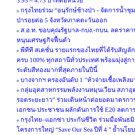
3.95 – 4.73 บาทต่อหน่วย
กรุงไทยร่วม “อนุรักษ์ช้างป่า - จัดการน้ำชุม
ป่ารอยต่อ 5 จังหวัดภาคตะวันออก
ส.อ.ท. ขอบคุณรัฐบาล-กบง.-กบน. ลดราคาน้
หนุนเศรษฐกิจฟื้นตัว
พีทีที สเตชั่น รายแรกของไทยที่ได้รับสัญล
ครบ 100% ทุกสถานีทั่วประเทศ พร้อมมุ่งสู่ก
ระดับสีทองมากที่สุดภายในปีนี้
บางจากฯ ครองอันดับ 1 "หัวจ่ายเชื้อเพลิง
กลุ่มอุตสาหกรรมพลังงานหมุนเวียน สภาอุ
รอดระยะยาว” ร่วมเดินหน้าต่อยอดมาตรการภ
เอกชน-ประชาชน ผลักดันการใช้ E20 ลดกา
กรุงไทย–แอกซ่า ประกันชีวิต ร่วมมือพันธ
โครงการใหญ่ “Save Our Sea ปีที่ 4 ” ย้ำนโ