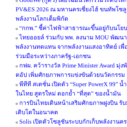
GoodWe (กู๊ดวี) เผยโฉมนวัตกรรมระดับโล
PV&ES 2026 ณ มหานครเซี่ยงไฮ้ ขนทัพโซลู
พลังงานโลกเต็มพิกัด
“กกพ.” ชี้ค่าไฟฟ้าสาธารณะขึ้นอยู่กับนโย
ไทยออยล์ ร่วมกับ พพ. ลงนาม MOU พัฒนา ป
พลังงานทดแทน จากพลังงานแสงอาทิตย์ เพื
ร่วมมือระหว่างภาครัฐ-เอกชน
กฟผ. คว้ารางวัล Prime Minister Award มุ่
ตอัป เพิ่มศักยภาพการแข่งขันด้วยนวัตกรรม
พีทีที สเตชั่น เปิดตัว “Super PowerX 99” 
ในไทย สูตรใหม่ ตอกย้ำ “ที่สุด” ของน้ำมัน
การบินไทยเดินหน้าเสริมศักยภาพฝูงบิน รั
เติบโตในอนาคต
Solis เปิดตัวโซลูชันระบบกักเก็บพลังงานคร