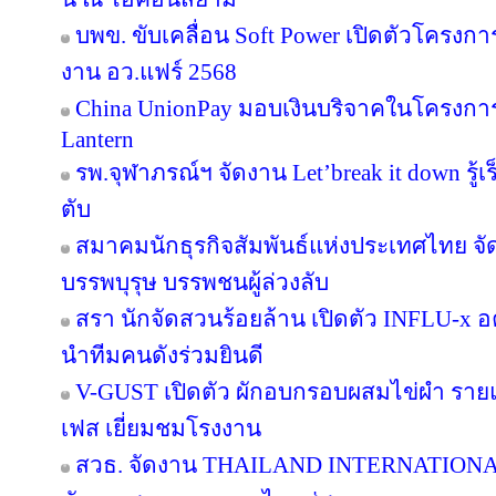
บพข. ขับเคลื่อน Soft Power เปิดตัวโครงก
งาน อว.แฟร์ 2568
China UnionPay มอบเงินบริจาคในโครงการ P
Lantern
รพ.จุฬาภรณ์ฯ จัดงาน Let’break it down รู้เ
ตับ
สมาคมนักธุรกิจสัมพันธ์แห่งประเทศไทย จัด
บรรพบุรุษ บรรพชนผู้ล่วงลับ
สรา นักจัดสวนร้อยล้าน เปิดตัว INFLU-x อค
นำทีมคนดังร่วมยินดี
V-GUST เปิดตัว ผักอบกรอบผสมไข่ผำ ราย
เฟส เยี่ยมชมโรงงาน
สวธ. จัดงาน THAILAND INTERNATIO