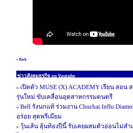
« Back
ข่าวสังคมธุรกิจ on Youtube
เปิดตัว MUSE (X) ACADEMY เรียน สอน สร้
รุ่นใหม่ ขับเคลื่อนอุตสาหกรรมดนตรี
Bell รังนกแท้ ร่วมงาน Chuchai Influ Diam
อร่อย สุดพรีเมียม
วุ้นเส้น ลุ้นท้องปีนี้ รับเคยผสมตัวอ่อนไม่สำ