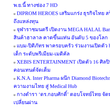
พ.ย.นี้ ทางช่อง 7 HD
DIPROM HEROES เสริมแกร่ง ธุรกิจไทย สร้า
ถึงแหล่งทุน
จุฬาราชมนตรี เปิดงาน MEGA HALAL Ban
สินค้าฮาลาล คาดขึ้นแท่น อันดับ 5 ของโลก
แบม-ปิติภัทร พาครอบครัว ร่วมงานเปิดตัว 
เด็ก ระดับพรีเมียม-เมดิคัล
XEBIS ENTERTAINMENT เปิดตัว 16 ศิลปิน
คอนเทนต์จัดเต็ม
K.N.A. Inter Pharma ผนึก Diamond Biotec
ความงามไทย สู่ Medical Hub
กางตำรา ‘ดร.กอบศักดิ์’ ตอบโจทย์ไทย จัดท
เปลี่ยนผ่าน