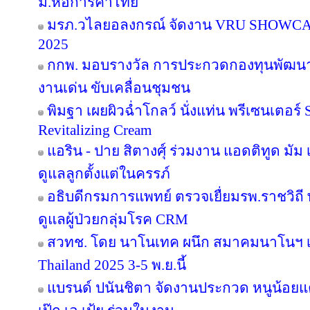
ม.หอการค้าไทย
มรภ.วไลยอลงกรณ์ จัดงาน VRU SHOWC
2025
กกพ. มอบรางวัล การประกวดกองทุนพัฒนาไ
งานเด่น ขับเคลื่อนชุมชน
พิมฐา เผยผิวฉ่ำโกลว์ นั่งแท่น พรีเซนเตอร์
Revitalizing Cream
แอริน - ปาย สิตางศุ์ ร่วมงาน แอดติทูด มัม เป
ดูแลลูกตั้งแต่ในครรภ์
อธิบดีกรมการแพทย์ ตรวจเยื่ยมรพ.ราชวิ
ดูแลผู้ป่วยกลุ่มโรค CRM
สวทช. โดย นาโนเทค ผนึก สมาคมนาโนฯ เ
Thailand 2025 3-5 พ.ย.นี้
แบรนด์ ปนันชิตา จัดงานประกวด หนูน้อยแค