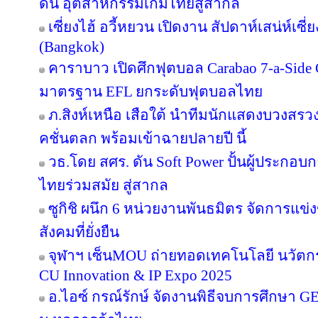
ดัน อุตสาหกรรมเกมไทยสู่สากล
เซี่ยงไฮ้ อวี้หยวน เปิดงาน สัปดาห์เสน่ห์เซี
(Bangkok)
คาราบาว เปิดศึกฟุตบอล Carabao 7-a-Side
มาตรฐาน EFL ยกระดับฟุตบอลไทย
ภ.สิงห์เหนือ เสือใต้ นำทีมนักแสดงบวงสร
คชั่นตลก พร้อมเข้าฉายปลายปี นี้
วธ.โดย สศร. ดัน Soft Power ปั้นผู้ประกอบก
ไทยร่วมสมัย สู่สากล
ซูกิชิ ผนึก 6 หน่วยงานพันธมิตร จัดการแข่
สังคมที่ยั่งยืน
จุฬาฯ เซ็นMOU ถ่ายทอดเทคโนโลยี นวัตก
CU Innovation & IP Expo 2025
อ.ไอซ์ กรณ์รักษ์ จัดงานพิธีจบการศึกษา GE 16