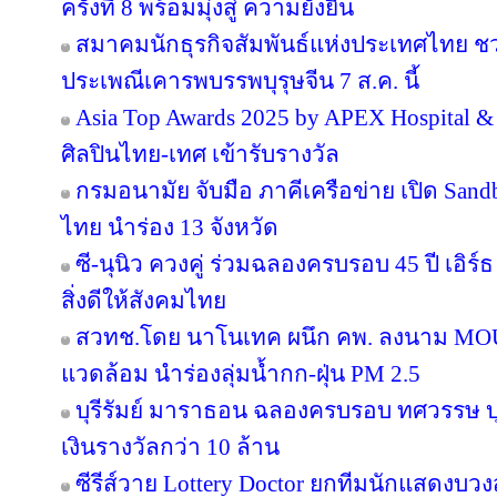
ครั้งที่ 8 พร้อมมุ่งสู่ ความยั่งยืน
สมาคมนักธุรกิจสัมพันธ์แห่งประเทศไทย 
ประเพณีเคารพบรรพบุรุษจีน 7 ส.ค. นี้
Asia Top Awards 2025 by APEX Hospital & C
ศิลปินไทย-เทศ เข้ารับรางวัล
กรมอนามัย จับมือ ภาคีเครือข่าย เปิด San
ไทย นำร่อง 13 จังหวัด
ซี-นุนิว ควงคู่ ร่วมฉลองครบรอบ 45 ปี เอิร
สิ่งดีให้สังคมไทย
สวทช.โดย นาโนเทค ผนึก คพ. ลงนาม MOU 
แวดล้อม นำร่องลุ่มน้ำกก-ฝุ่น PM 2.5
บุรีรัมย์ มาราธอน ฉลองครบรอบ ทศวรรษ บุ
เงินรางวัลกว่า 10 ล้าน
ซีรีส์วาย Lottery Doctor ยกทีมนักแสดงบว