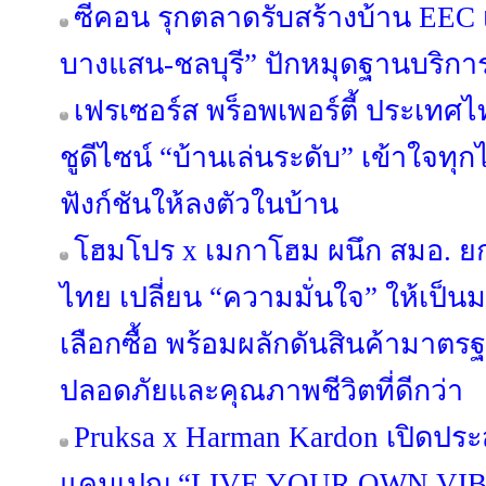
ซีคอน รุกตลาดรับสร้างบ้าน EEC เป
บางแสน-ชลบุรี” ปักหมุดฐานบริก
เฟรเซอร์ส พร็อพเพอร์ตี้ ประเทศไท
ชูดีไซน์ “บ้านเล่นระดับ” เข้าใจทุ
ฟังก์ชันให้ลงตัวในบ้าน
โฮมโปร x เมกาโฮม ผนึก สมอ. ย
ไทย เปลี่ยน “ความมั่นใจ” ให้เป็
เลือกซื้อ พร้อมผลักดันสินค้ามาตรฐา
ปลอดภัยและคุณภาพชีวิตที่ดีกว่า
Pruksa x Harman Kardon เปิดประ
แคมเปญ “LIVE YOUR OWN VIB