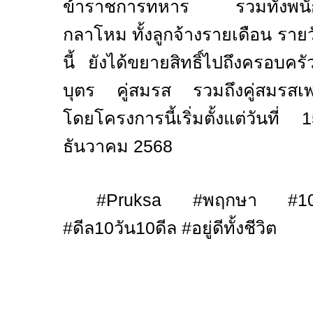
ข้าราชการทหาร รวมทั้งพนัก
กลาโหม ทั้ง
ลูกจ้างรายเดือน รา
นี้
ยังได้ขยายสิทธิ์ไปถึงครอบค
บุตร คู่สมรส รวมถึงคู่สมรสเพศ
โดยโครงการนี้เริ่มตั้งแต่วันที่
ธันวาคม
2568
#Pruksa #
พฤกษา
#1
#
ดีล
10
วัน
10
ดีล
#
อยู่ดีทั้งชีวิต