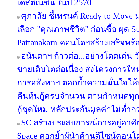
เดสติเนชั่น ในปี 2570
ศุภาลัย ชี้เทรนด์ Ready to Move 
เลือก "คุณภาพชีวิต" ก่อนซื้อ ผุด
Pattanakarn คอนโดฯสร้างเสร็จพร้อ
อนันดาฯ ก้าวต่อ...อย่างโดดเด่น วั
ขายเติบโตต่อเนื่อง ส่งโครงการให
การอสังหาฯ ตอกย้ำความมั่นใจให้
คืนหุ้นกู้ครบจำนวน ตามกำหนดทุ
กู้ชุดใหม่ หลักประกันมูลค่าไม่ต่ำกว
SC สร้างประสบการณ์การอยู่อาศัย
Space ตอกย้ำผู้นำด้านดีไซน์คอนโด