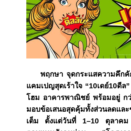
พฤกษา จุดกระแสความคึกคัก
แคมเปญสุดเร้าใจ “
1
0
เดย์
10
ดีล
”
โฮม อาคารพาณิชย์ พร้อมอยู่ ก
มอบข้อเสนอสุดคุ้มทั้งส่วนลด
เต็ม ตั้งแต่วันที่
1–10
ตุลาค