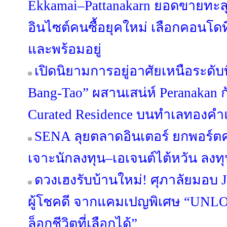
Ekkamai–Pattanakarn ยอดขายทะลุ
อินไซต์คนซื้อยุคใหม่ เลือกคอนโดที
และพร้อมอยู่
เปิดนิยามการอยู่อาศัยเหนือระดับ
Bang-Tao” ผสานเสน่ห์ Peranakan กั
Curated Residence บนทำเลทองคำแ
SENA ลุยตลาดอินเตอร์ ยกพอร์
เจาะนักลงทุน–เอเจนต์ไต้หวัน ลง
ดวงเฮงรับบ้านใหม่! ศุภาลัยมอบ 
ผู้โชคดี จากแคมเปญพิเศษ “UN
ล็อกชีวิตที่เลือกได้”