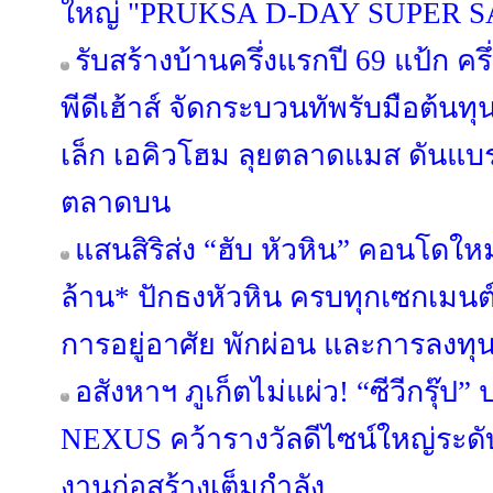
ใหญ่ "PRUKSA D-DAY SUPER S
รับสร้างบ้านครึ่งแรกปี 69 แป้ก ค
พีดีเฮ้าส์ จัดกระบวนทัพรับมือต้นท
เล็ก เอคิวโฮม ลุยตลาดแมส ดันแบรนด์
ตลาดบน
แสนสิริส่ง “ฮับ หัวหิน” คอนโดใหม
ล้าน* ปักธงหัวหิน ครบทุกเซกเมนต
การอยู่อาศัย พักผ่อน และการลงทุ
อสังหาฯ ภูเก็ตไม่แผ่ว! “ซีวีกรุ๊
NEXUS คว้ารางวัลดีไซน์ใหญ่ระดับ
งานก่อสร้างเต็มกำลัง