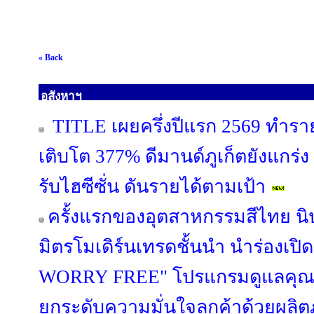
« Back
อสังหาฯ
TITLE เผยครึ่งปีแรก 2569 ทำรา
เติบโต 377% ดีมานด์ภูเก็ตยังแกร่ง
รับไฮซีซั่น ดันรายได้ตามเป้า
ครั้งแรกของอุตสาหกรรมสีไทย นิ
มิตรโมเดิร์นเทรดชั้นนำ นำร่องเป
WORRY FREE" โปรแกรมดูแลคุณภ
ยกระดับความมั่นใจลูกค้าด้วยผล