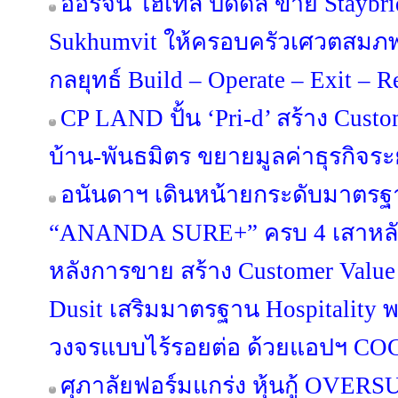
ออริจิ้น โฮเทล ปิดดีล ขาย Staybr
Sukhumvit ให้ครอบครัวเศวตสมภพ
กลยุทธ์ Build – Operate – Exit – 
CP LAND ปั้น ‘Pri-d’ สร้าง Custo
บ้าน-พันธมิตร ขยายมูลค่าธุรกิจร
อนันดาฯ เดินหน้ายกระดับมาตรฐา
“ANANDA SURE+” ครบ 4 เสาหลัก 
หลังการขาย สร้าง Customer Value
Dusit เสริมมาตรฐาน Hospitality 
วงจรแบบไร้รอยต่อ ด้วยแอปฯ C
ศุภาลัยฟอร์มแกร่ง หุ้นกู้ OV