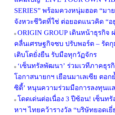
SERIES” พร้อมควงหนุ่มฮอต “มาย 
จังหวะชีวิตที่ใช่ ต่อยอดแนวคิด “อยู่ด
ORIGIN GROUP เดินหน้าธุรกิจ ผ่
คลื่นเศรษฐกิจซบ ปรับพอร์ต – รัดกุม
เติบโตยั่งยืน รับมือทุกวัฏจักร
‘เซ็นทรัลพัฒนา’ ร่วมเวทีภาคธุร
โอกาสนายกฯ เยือนมาเลเซีย ตอกย้
ซิตี้’ หนุนความร่วมมือการลงทุนแ
โดดเด่นต่อเนื่อง 3 ปีซ้อน! เซ็นทร
หาฯ ไทยคว้ารางวัล “บริษัทยอดเยี่