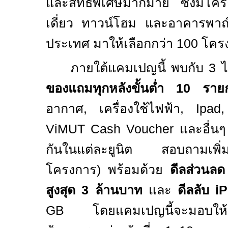
และสิทธิพิเศษมากมาย ซึ่งมีโค
เดี่ยว ทาวน์โฮม และอาคารพาณิช
ประเทศ มาให้เลือกกว่า
100
โคร
ภายใต้แคมเปญนี้ พบกับ 3 ไฮ
ของแถมทุกหลังขั้นต่ำ 10 ราย
อากาศ, เครื่องใช้ไฟฟ้า,
Ipad
ViMUT Cash Voucher
และอื่น
กันในแต่ละยูนิต สอบถามเพิ่มเ
โครงการ) พร้อมด้วย
ดีลส่วนลด
สูงสุด 3 ล้านบาท
และ
ดีลลับ
i
GB
โดยแคมเปญนี้จะมอบให้ก