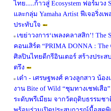
ไทย.....ก้าวสู่ Ecosystem ฟอร์มวง S
และกลุ่ม Yamaha Artist ฟีเจอริ่งเพล
ประทับใจ
เขย่าวงการ‘เพลงคลาสสิก’! The S
คอนเสิร์ต “PRIMA DONNA : The Op
ศิลปินไทยดีกรีอินเตอร์ สร้างประส
ตรึง
เต๋า - เศรษฐพงศ์ ควงลูกสาว น้องแ
งาน Bite of Wild “ชุมทางเชฟเสื
ระดับพรีเมียม จากวัตถุดิบธรรมชาต
พร้อมร่วมเปิดประสบการณ์มื้อสุดพิ