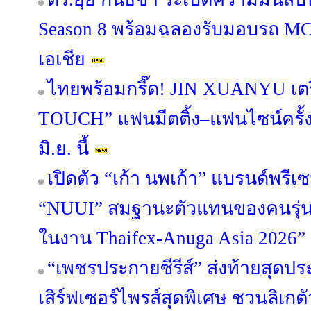
Season 8 พร้อมฉลองรับมอบรถ M
เอเชีย
ไทยพร้อมกรี๊ด! JIN XUANYU เตร
TOUCH” แฟนมีตติ้ง–แฟนไซน์ครั
มิ.ย. นี้
เปิดตัว “เก้า นพเก้า” แบรนด์พรี
“NUUI” สมฐานะตัวแทนของคนรุ่นให
ในงาน Thaifex-Anuga Asia 2026”
“เพชรประกายซีรีส์” ส่งท้ายสุดป
เสิร์ฟเซอร์ไพรส์สุดพิเศษ ชวนลิเกตัว