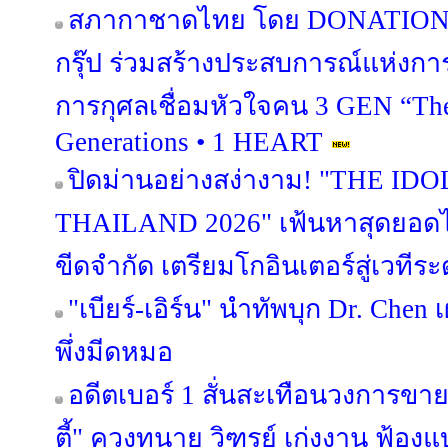
สภากาชาดไทย โดย DONATION H
กรุ๊ป ร่วมสร้างประสบการณ์แห่งกา
การกุศลเชื่อมหัวใจคน 3 GEN “The
Generations • 1 HEART
ปิดม่านอย่างสง่างาม! "THE I
THAILAND 2026" เฟ้นหาสุดยอดไ
ขีดจำกัด เตรียมโกอินเตอร์สู่เวทีร
"เบียร์-เอิร์น" นำทัพบุก Dr. Chen 
พึ่งมีดหมอ
อดีตเบอร์ 1 สั่นสะเทือนวงการขาย
ตี้" ควงทนาย วิฑูรย์ เก่งงาน ฟ้อ