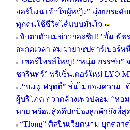
ฮอร์โมน เข้าใจผู้หญิง” มุ่งยกระดับเ
ทุกคนใช้ชีวิตได้แบบมั่นใจ
จับตาตัวแม่ข่าวกอสซิป! "อั้ม พั
สะกดเวลา สมฉายาซุปตาร์เบอร์หน
เซอร์ไพรส์ใหญ่! “หนุ่ม กรรชัย” จ
ชวรินทร์” พรีเซ็นเตอร์ใหม่ LYO
.“ชมพู ฟรุตตี้” ลั่นไม่ยอมความ!
ผู้บริโภค กวาดล้างเพจปลอม “หอมเกศ
หาย พร้อมสู้คดีปกป้องลูกค้าถึงที่สุ
“Tlong” ศิลปินเวียดนาม บุกตลา