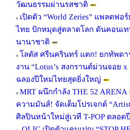
วัฒนธรรมผ่านรสชาติ
เปิดตัว “World Zeries” แพลตฟอร์ม
ไทย ปักหมุดสู่ตลาดโลก ดันคอนเท
นานาชาติ
โลตัส ศรีนครินทร์ แตก! ยกทัพดา
งาน “Lotus’s สงกรานต์ม่วนจอย x
ฉลองปีใหม่ไทยสุดยิ่งใหญ่
MRT ผนึกกำลัง THE 52 ARENA เ
ความมันส์! จัดเต็มโปรเจกต์ “Artis
ศิลปินหน้าใหม่สู่เวที T-POP ตลอด
OLIC เปิดตัวแคมเปญ “STOP HER