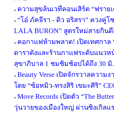
ความสุขล้นเวทีคอนเสิร์ต “ฟรายเด
“โอ๋ ภัคจีรา - ดิว อริสรา” ควงคู่โช
LALA BURON” สูตรใหม่สายกินดึ
คอกาแฟห้ามพลาด! เปิดเทศกาล “
ดาราดังและร้านกาแฟระดับแนวหน้
สุขาภิบาล 1 ชมชิมช้อปได้ถึง 30 มิ.ย
Beauty Verse เปิดจักรวาลความง
โดย “ซ้อหมิว-ทรงสิริ เขมะศิริ” C
Move Records เปิดตัว “The Butt
วุ่นวายของเมืองใหญ่ ผ่านซิงเกิลแร