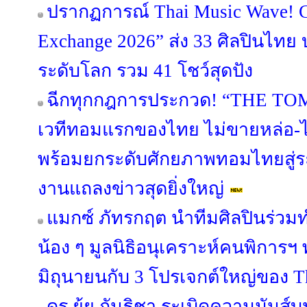
ปรากฏการณ์ Thai Music Wave!
Exchange 2026” ส่ง 33 ศิลปินไทย
ระดับโลก รวม 41 โชว์สุดปัง
ฉีกทุกกฎการประกวด! “THE T
เวทีทอมแรกของไทย ไม่ขายหล่อ-ไม
พร้อมยกระดับศักยภาพทอมไทยสู่ร
งานแถลงข่าวสุดยิ่งใหญ่
แมกซ์ ภัทรกฤต นำทีมศิลปินร่วมท
น้อง ๆ มูลนิธิอนุเคราะห์คนพิการฯ 
มิถุนายนกับ 3 โปรเจกต์ใหญ่ของ Th
ดร.ยุ้ย กันธิชา ระเบิดความมันส์บน