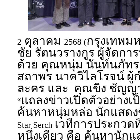
ตุลาคม
กรุงเทพม
2
2568 (
ชัย รัตนวรางกูร ผู้จัดก
ด้วย คุณหนุ่ม นันท์นภัทร
สถาพร นาควิไลโรจน์ ผู้
ละคร และ คุณขิง ชัญญ
แถลงข่าวเปิดตัวอย่างเป
“
ค้นหาหนุ่มหล่อ นักแสดงซ
เวทีการประกวดที่
Star Serch
หนึ่งเดียว คือ ค้นหานักแส