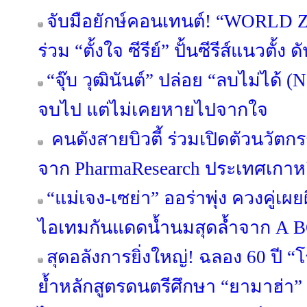
จับมือยักษ์คอนเทนต์! “WORLD
ร่วม “ตั้งใจ ซีรีย์” ปั้นซีรีส์แนวตั้ง
“จุ๊บ วุฒินันต์” ปล่อย “ลบไม่ได้ (N
จบไป แต่ไม่เคยหายไปจากใจ
คนดังสายบิวตี้ ร่วมเปิดตัวนวัต
จาก PharmaResearch ประเทศเกาหล
“แม่เจง-เซย่า” ออร่าพุ่ง ควงคู่เผ
ไอเทมกันแดดน้ำนมสุดล้ำจาก A
สุดอลังการยิ่งใหญ่! ฉลอง 60 ปี 
ย้ำหลักสูตรดนตรีศึกษา “ยามาฮ่า” 