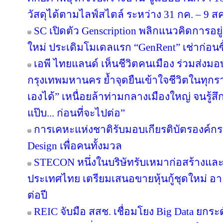
วัสดุได้ตามไลฟ์สไตล์ ระหว่าง 31 กค. – 9 ส
SC เปิดตัว Genscription พลิกแนวคิดการอยู
ใหม่ ประเดิมโมเดลแรก “GenRent” เช่าก่อนซื
เอพี ไทยแลนด์ เห็นชีวิตคนเมือง ร่วมส่งมอบ ‘
กรุงเทพมหานคร ย้ำจุดยืนเข้าใจชีวิตในทุกรายล
เองได้” เหนื่อยล้าท่ามกลางเมืองใหญ่ จนรู้สึก
แป๊บ... ก่อนที่จะไปต่อ”
การเคหะแห่งชาติรับมอบเกียรติบัตรองค์กรต
Design เพื่อคนทั้งมวล
STECON หนึ่งในบริษัทรับเหมาก่อสร้างแ
ประเทศไทย เตรียมเสนอขายหุ้นกู้ชุดใหม่ อายุ
ต่อปี
REIC จับมือ สสช. เชื่อมโยง Big Data ยกระ