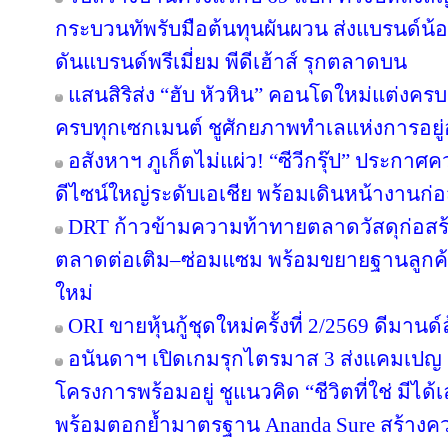
กระบวนทัพรับมือต้นทุนผันผวน ส่งแบรนด์น้
ดันแบรนด์พรีเมี่ยม พีดีเฮ้าส์ รุกตลาดบน
แสนสิริส่ง “ฮับ หัวหิน” คอนโดใหม่แต่งครบ เ
ครบทุกเซกเมนต์ ชูศักยภาพทำเลแห่งการอยู่
อสังหาฯ ภูเก็ตไม่แผ่ว! “ซีวีกรุ๊ป” ประกา
ดีไซน์ใหญ่ระดับเอเชีย พร้อมเดินหน้างานก่อ
DRT ก้าวข้ามความท้าทายตลาดวัสดุก่อสร้างค
ตลาดต่อเติม–ซ่อมแซม พร้อมขยายฐานลูกค้
ใหม่
ORI ขายหุ้นกู้ชุดใหม่ครั้งที่ 2/2569 ดีมาน
อนันดาฯ เปิดเกมรุกไตรมาส 3 ส่งแคมเป
โครงการพร้อมอยู่ ชูแนวคิด “ชีวิตที่ใช่ มีไ
พร้อมตอกย้ำมาตรฐาน Ananda Sure สร้างความ