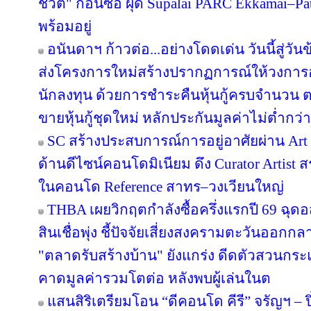
ชีวิต" ก่อนซื้อ ผุด Supalai PARC Ekkamai–P
พร้อมอยู่
อนันดาฯ ก้าวต่อ...อย่างโดดเด่น วันนี้สู่วั
ส่งโครงการใหม่สร้างปรากฏการณ์ให้วงการอ
นักลงทุน ด้วยการชำระคืนหุ้นกู้ครบจำนว
ขายหุ้นกู้ชุดใหม่ หลักประกันมูลค่าไม่ต่ำกว่า
SC สร้างประสบการณ์การอยู่อาศัยผ่าน Art i
ด้านดีไซน์คอนโดมิเนียม ดึง Curator Artist 
ในคอนโด Reference สาทร–วงเวียนใหญ่
THBA เผยวิกฤตกำลังซื้อครึ่งแรกปี 69 ฉุด
สินเชื่อพุ่ง ชี้ปัจจัยเสี่ยงสงครามตะวันออกก
"ตลาดรับสร้างบ้าน" ยังแกร่ง ดีดตัวสวนกระแส
คาดมูลค่ารวมโตต่อ หลังพบผู้เล่นในต
แสนสิริเตรียมโอน “ดีคอนโด คีรี” จรัญฯ – ป