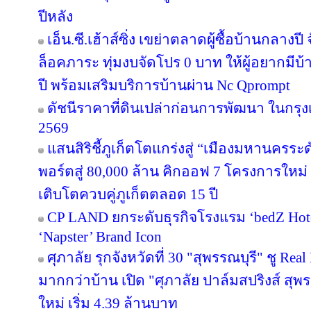
ปีหลัง
เอ็น.ซี.เฮ้าส์ซิ่ง เขย่าตลาดผู้ซื้อบ้านกลา
ล็อคภาระ ทุ่มงบจัดโปร 0 บาท ให้ผู้อยากมีบ้
ปี พร้อมเสริมบริการบ้านผ่าน Nc Qprompt
ดัชนีราคาที่ดินเปล่าก่อนการพัฒนา ในกรุ
2569
แสนสิริชี้ภูเก็ตโตแกร่งสู่ “เมืองมหานครร
พอร์ตสู่ 80,000 ล้าน คิกออฟ 7 โครงการใหม่
เติบโตควบคู่ภูเก็ตตลอด 15 ปี
CP LAND ยกระดับธุรกิจโรงแรม ‘bedZ Hotel’
‘Napster’ Brand Icon
ศุภาลัย รุกจังหวัดที่ 30 "สุพรรณบุรี" ชู Re
มากกว่าบ้าน เปิด "ศุภาลัย ปาล์มสปริงส์ สุพรร
ใหม่ เริ่ม 4.39 ล้านบาท