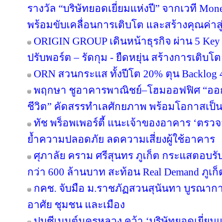
รางวัล “บริษัทยอดเยี่ยมแห่งปี” จากเวที Mo
พร้อมขับเคลื่อนการเติบโต และสร้างคุณค่า
ORIGIN GROUP เดินหน้าธุรกิจ ผ่าน 5 Key 
ปรับพอร์ต – รัดกุม - ยืดหยุ่น สร้างการเติบโตย
ORN สวนกระแส ทั้งปีโต 20% ตุน Backlog 4
พฤกษา ชูอาคารพาณิชย์–โฮมออฟฟิศ “ออกแบบ
ชีวิต” คัดสรรทำเลศักยภาพ พร้อมโอกาสเป็น
ทัช พร็อพเพอร์ตี้ แนะเจ้าของอาคาร ‘ต
ย้ำความปลอดภัย ลดความเสี่ยงผู้ใช้อาคาร
ศุภาลัย คราม ศรีสุนทร ภูเก็ต กระแสตอบร
กว่า 600 ล้านบาท สะท้อน Real Demand ภูเก็
กคช. จับมือ ม.ราชภัฏสวนสุนันทา บูรณากา
อาศัย ชุมชน และเมือง
ปูนซีเมนต์นครหลวง คว้า ‘บริษัทยอดเยี่ยม