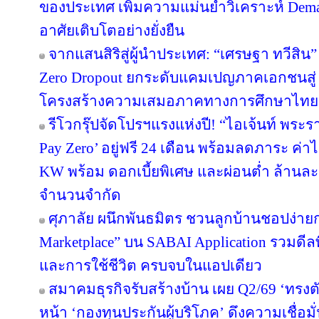
ของประเทศ เพิ่มความแม่นยำวิเคราะห์ Deman
อาศัยเติบโตอย่างยั่งยืน
จากแสนสิริสู่ผู้นำประเทศ: “เศรษฐา ทวีสิน”
Zero Dropout ยกระดับแคมเปญภาคเอกชนสู่ 
โครงสร้างความเสมอภาคทางการศึกษาไทย
รีโวกรุ๊ปจัดโปรฯแรงแห่งปี! “ไอเจ้นท์ พระ
Pay Zero’ อยู่ฟรี 24 เดือน พร้อมลดภาระ ค่าไ
KW พร้อม ดอกเบี้ยพิเศษ และผ่อนต่ำ ล้านละ 
จำนวนจำกัด
ศุภาลัย ผนึกพันธมิตร ชวนลูกบ้านชอปง่ายกว
Marketplace” บน SABAI Application รวมดีลพ
และการใช้ชีวิต ครบจบในแอปเดียว
สมาคมธุรกิจรับสร้างบ้าน เผย Q2/69 ‘ทรงตั
หน้า ‘กองทุนประกันผู้บริโภค’ ดึงความเชื่อมั