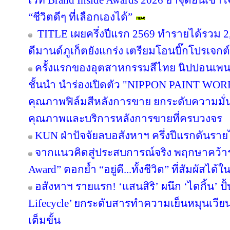
เวที Brand Inside Awards 2026 ย้ำจุดยืนเข้าใ
“ชีวิตดีๆ ที่เลือกเองได้”
TITLE เผยครึ่งปีแรก 2569 ทำรายได้รวม 2
ดีมานด์ภูเก็ตยังแกร่ง เตรียมโอนบิ๊กโปรเจกต์
ครั้งแรกของอุตสาหกรรมสีไทย นิปปอนเพนต
ชั้นนำ นำร่องเปิดตัว "NIPPON PAINT WO
คุณภาพฟิล์มสีหลังการขาย ยกระดับความมั่น
คุณภาพและบริการหลังการขายที่ครบวงจร
KUN ฝ่าปัจจัยลบอสังหาฯ ครึ่งปีแรกดันรา
จากแนวคิดสู่ประสบการณ์จริง พฤกษาคว้ารา
Award” ตอกย้ำ “อยู่ดี...ทั้งชีวิต” ที่สัมผัสได้ใ
อสังหาฯ รายแรก! ‘แสนสิริ’ ผนึก ‘ไดกิ้น’ ปั
Lifecycle’ ยกระดับสารทำความเย็นหมุนเวียน 
เต็มขั้น