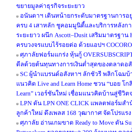
ขยายมูลค่าธุรกิจระยะยาว
อนันดาฯ เดินหน้ายกระดับมาตรฐานการอย
ครบ 4 เสาหลัก ชูคอมมูนิตี้และบริการหลังกา
ระยะยาว ผนึก Ascott–Dusit เสริมมาตรฐาน H
ครบวงจรแบบไร้รอยต่อ ด้วยแอปฯ COCORO
ศุภาลัยฟอร์มแกร่ง หุ้นกู้ OVERSUBSCRIPT
ดีลด้วยต้นทุนทางการเงินต่ำสุดของตลาดอส
SC ผู้นำแบรนด์อสังหาฯ ลักชัวรี พลิกโฉมบ้าน
แนวคิด Live and Learn Home ชวน “บอย โกสิ
Learn” เวอร์ชันใหม่ เชื่อมแนวคิดบ้านสู่ชีวิต
LPN ดัน LPN ONE CLICK แพลตฟอร์มสำน
ลูกค้าใหม่ ดึงเพลส 168 วุฒากาศ จัดโปรแรง
ศุภาลัย อ่านเกมขาด Ready to Move ดัน S