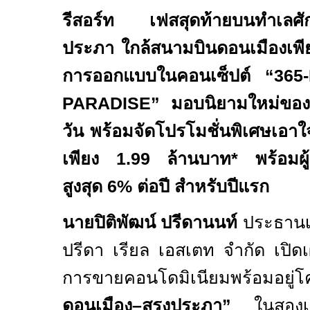
รีสอร์ท เฟสสุดท้ายบนทำเลศั
ประภา ใกล้สนามบินดอนเมืองเพ
การออกแบบในคอนเซ็ปต์
“365-
PARADISE”
มอบนิยามใหม่ขอ
วัน พร้อมจัดโปรโมชั่นพิเศษเอาใจ
เพียง
1.99
ล้านบาท* พร้อมผู
สูงสุด
6%
ต่อปี สำหรับปีแรก
นายปิติพัฒน์ ปรีดานนท์
ประธานเจ้
ปรีดา เรียล เอสเตท จำกัด เปิด
การขายคอนโดมิเนียมพร้อ
ดอนเมือง–สรงประภา”
ในสอง