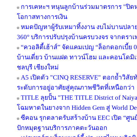
การเคหะฯ หนุนลูกบ้านร่วมมาตรการ "ปิดหนี
โอกาสทางการเงิน
หมดปัญหาผู้รับเหมาทิ้งงาน งบไม่บานปลาย
360° บริการปรับปรุงบ้านครบวงจร จากตราเ
“ควอลิตี้เฮ้าส์” จัดแคมเปญ “ล็อกดอกเบี้ย
บ้านเดี่ยว บ้านแฝด ทาวน์โฮม และคอนโดมิ
ชลบุรี เชียงใหม่
A5 เปิดตัว "CINQ RESERVE" ตอกย้ำวิสัยทั
ระดับการอยู่อาศัยสู่คุณภาพชีวิตที่เหนือกว่า
TITLE ลุยปั้น "THE TITLE District of Naiy
โฉมหาดในยางจาก Hidden Gem สู่ World Des
ซีคอน รุกตลาดรับสร้างบ้าน EEC เปิด “ศูนย
ปักหมุดฐานบริการภาคตะวันออก