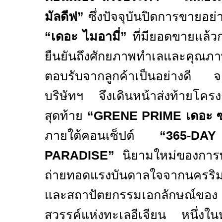
มัลดีฟ”
ซึ่งปัจจุบันปิดการขายอย
“
เดอะ ไมอามี่”
ที่มียอดขายแล้ว
ยืนยันถึงศักยภาพทำเลและคุณภาพ
ตอบรับจากลูกค้าเป็นอย่างดี จ
บริษัทฯ จึงเดินหน้าส่งท้ายโคร
สุดท้าย
“GRENE PRIME
เดอะ 
ภายใต้คอนเซ็ปต์
“365-D
PARADISE”
นิยามใหม่ของกา
ถ่ายทอดแรงบันดาลใจจากนครริมท
และสถาปัตยกรรมเอกลักษณ์ของ
สวรรค์แห่งทะเลอีเจียน หนึ่งในหมู