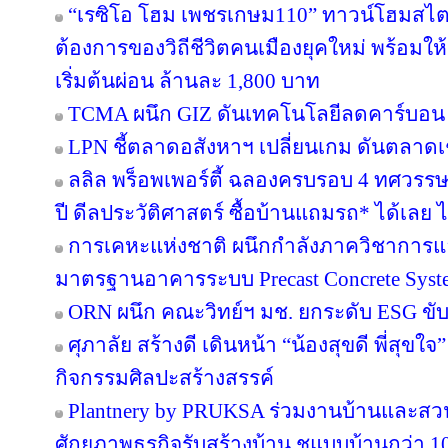
“เรซิโอ โฮม เพชรเกษม110” ทาวน์โฮมสไตล์ญ
ต้องการของวิถีชีวิตคนเมืองยุคใหม่ พร้อมให้
เริ่มต้นผ่อน ล้านละ 1,800 บาท
TCMA ผนึก GIZ ดันเทคโนโลยีลดคาร์บอน เร
LPN ชี้ตลาดอสังหาฯ เปลี่ยนเกม ดันตลาดเช
ลลิล พร็อพเพอร์ตี้ ฉลองครบรอบ 4 ทศวรรษ 
ปี ดีลประวัติศาสตร์ ซื้อบ้านแถมรถ* ได้เลย ไม
การเคหะแห่งชาติ ผนึกกำลังภาควิชาการแล
มาตรฐานอาคารระบบ Precast Concrete Syst
ORN ผนึก คณะวิทย์ฯ มช. ยกระดับ ESG ขับเค
ศุภาลัย สร้างดี เดินหน้า “น้องสุขดี พี่สุขใ
กิจกรรมศิลปะสร้างสรรค์
Plantnery by PRUKSA ร่วมงานบ้านและสวน
ศักยภาพธุรกิจรับสร้างบ้าน ชูแบบบ้านกว่า 10