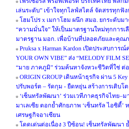
เฟรเซอร์ส พร็อพเพอร์ตี้ ประเทศไทย พลิกมิต
เล่นระดับ” เข้าใจทุกไลฟ์สไตล์ จัดสรรทุกฟัง
โฮมโปร x เมกาโฮม ผนึก สมอ. ยกระดับมาต
“ความมั่นใจ” ให้เป็นมาตรฐานใหม่ทุกการเลือ
มาตรฐาน มอก. เพื่อบ้านที่ปลอดภัยและคุณภาพ
Pruksa x Harman Kardon เปิดประสบการณ์ค
YOUR OWN VIBE” ส่ง “MELODY FILM SER
“มาย ภาคภูมิ” ร่วมค้นหาจังหวะชีวิตที่ใช่ ต่อย
ORIGIN GROUP เดินหน้าธุรกิจ ผ่าน 5 Key 
ปรับพอร์ต – รัดกุม - ยืดหยุ่น สร้างการเติบโตย
‘เซ็นทรัลพัฒนา’ ร่วมเวทีภาคธุรกิจไทย–
มาเลเซีย ตอกย้ำศักยภาพ ‘เซ็นทรัล ไอซิตี้
เศรษฐกิจอาเซียน
โดดเด่นต่อเนื่อง 3 ปีซ้อน! เซ็นทรัลพัฒนา 