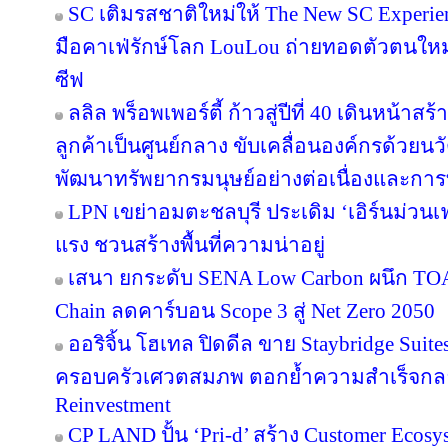
SC เติมรสชาติใหม่ให้ The New SC Experi
มือคาเฟ่รักษ์โลก LouLou ถ่ายทอดตัวตนใหม
ซีฟ
ลลิล พร็อพเพอร์ตี้ ก้าวสู่ปีที่ 40 เดินหน้าสร
ลูกค้าเป็นศูนย์กลาง ขับเคลื่อนองค์กรด้วย
พัฒนาทรัพยากรมนุษย์อย่างต่อเนื่องและกา
LPN เขย่าอมตะชลบุรี ประเดิม ‘เอิร์นม่วนเฟส
แรง ชวนสร้างพื้นที่ความน่าอยู่
เสนา ยกระดับ SENA Low Carbon ผนึก TOA 
Chain ลดคาร์บอน Scope 3 สู่ Net Zero 2050
ออริจิ้น โฮเทล ปิดดีล ขาย Staybridge Suit
ครอบครัวเศวตสมภพ ตอกย้ำความสำเร็จกลยุทธ
Reinvestment
CP LAND ปั้น ‘Pri-d’ สร้าง Customer Ecosy