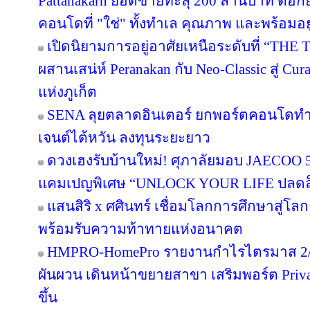
Pattanakarn ยอดขายทะลุ 200 ล้านบาท ตอกย้
คอนโดที่ "ใช่" ทั้งทำเล คุณภาพ และพร้อมอยู
เปิดนิยามการอยู่อาศัยเหนือระดับที่ “THE 
ผสานเสน่ห์ Peranakan กับ Neo-Classic สู่ C
แห่งภูเก็ต
SENA ลุยตลาดอินเตอร์ ยกพอร์ตคอนโดทำ
เจนต์ไต้หวัน ลงทุนระยะยาว
ดวงเฮงรับบ้านใหม่! ศุภาลัยมอบ JAECOO 5 
แคมเปญพิเศษ “UNLOCK YOUR LIFE ปลดล็อก
แสนสิริ x ศศินทร์ เชื่อมโลกการศึกษาสู่โลกธุ
พร้อมรับความท้าทายแห่งอนาคต
HMPRO-HomePro รายงานกำไรไตรมาส 2/2
ผันผวน เดินหน้าขยายสาขา เสริมพอร์ต Private
ขึ้น