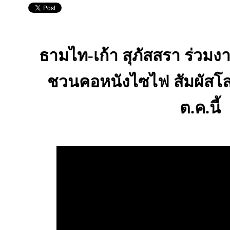
ธามไท-เก้า สุภัสสรา ร่วมงา
ชวนคอหนังไซไฟ สัมผัสโลก
ต.ค.นี้