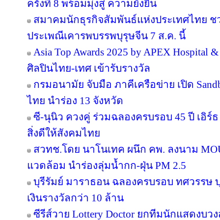
ครั้งที่ 8 พร้อมมุ่งสู่ ความยั่งยืน
สมาคมนักธุรกิจสัมพันธ์แห่งประเทศไทย 
ประเพณีเคารพบรรพบุรุษจีน 7 ส.ค. นี้
Asia Top Awards 2025 by APEX Hospital & C
ศิลปินไทย-เทศ เข้ารับรางวัล
กรมอนามัย จับมือ ภาคีเครือข่าย เปิด San
ไทย นำร่อง 13 จังหวัด
ซี-นุนิว ควงคู่ ร่วมฉลองครบรอบ 45 ปี เอิร
สิ่งดีให้สังคมไทย
สวทช.โดย นาโนเทค ผนึก คพ. ลงนาม MOU 
แวดล้อม นำร่องลุ่มน้ำกก-ฝุ่น PM 2.5
บุรีรัมย์ มาราธอน ฉลองครบรอบ ทศวรรษ บุ
เงินรางวัลกว่า 10 ล้าน
ซีรีส์วาย Lottery Doctor ยกทีมนักแสดงบว