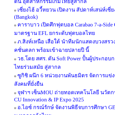
ดัน อุตสาหกรรมเกมไทยสู่สากล
เซี่ยงไฮ้ อวี้หยวน เปิดงาน สัปดาห์เสน่ห์เซี
(Bangkok)
คาราบาว เปิดศึกฟุตบอล Carabao 7-a-Side
มาตรฐาน EFL ยกระดับฟุตบอลไทย
ภ.สิงห์เหนือ เสือใต้ นำทีมนักแสดงบวงสร
คชั่นตลก พร้อมเข้าฉายปลายปี นี้
วธ.โดย สศร. ดัน Soft Power ปั้นผู้ประกอบก
ไทยร่วมสมัย สู่สากล
ซูกิชิ ผนึก 6 หน่วยงานพันธมิตร จัดการแข่
สังคมที่ยั่งยืน
จุฬาฯ เซ็นMOU ถ่ายทอดเทคโนโลยี นวัตก
CU Innovation & IP Expo 2025
อ.ไอซ์ กรณ์รักษ์ จัดงานพิธีจบการศึกษา GE 16