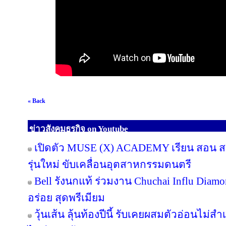
« Back
ข่าวสังคมธุรกิจ on Youtube
เปิดตัว MUSE (X) ACADEMY เรียน สอน สร้
รุ่นใหม่ ขับเคลื่อนอุตสาหกรรมดนตรี
Bell รังนกแท้ ร่วมงาน Chuchai Influ Diam
อร่อย สุดพรีเมียม
วุ้นเส้น ลุ้นท้องปีนี้ รับเคยผสมตัวอ่อนไม่สำ