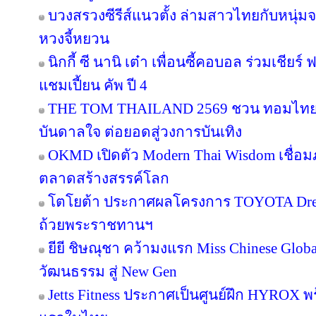
บวงสรวงซีรีส์แนวตั้ง ล่ามสาวไทยกับหนุ่ม
หวงจี้หยวน
นิกกี้ ซี นานิ เต๋า เพื่อนซี้คอบอล ร่วมเชียร
แชมเปี้ยน คัพ ปี 4
THE TOM THAILAND 2569 ชวน ทอมไทย โ
บันดาลใจ ต่อยอดสู่วงการบันเทิง
OKMD เปิดตัว Modern Thai Wisdom เชื่อมภู
ตลาดสร้างสรรค์โลก
โตโยต้า ประกาศผลโครงการ TOYOTA Dream 
ถ้วยพระราชทานฯ
ยียี ชิษณุชา คว้ามงแรก Miss Chinese Glob
วัฒนธรรม สู่ New Gen
Jetts Fitness ประกาศเป็นศูนย์ฝึก HYROX พร้