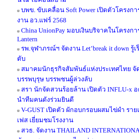
บพข. ขับเคลื่อน Soft Power เปิดตัวโครงก
งาน อว.แฟร์ 2568
China UnionPay มอบเงินบริจาคในโครงการ P
Lantern
รพ.จุฬาภรณ์ฯ จัดงาน Let’break it down รู้เ
ตับ
สมาคมนักธุรกิจสัมพันธ์แห่งประเทศไทย จัด
บรรพบุรุษ บรรพชนผู้ล่วงลับ
สรา นักจัดสวนร้อยล้าน เปิดตัว INFLU-x อค
นำทีมคนดังร่วมยินดี
V-GUST เปิดตัว ผักอบกรอบผสมไข่ผำ ราย
เฟส เยี่ยมชมโรงงาน
สวธ. จัดงาน THAILAND INTERNATIO