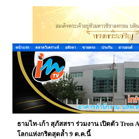
หน้าแรก
ตลาดวิเคราะห์
อสังหา
ขายตรง
ประกัน
ยานยนต์
ธามไท-เก้า สุภัสสรา ร่วมงาน เปิดตัว Tron
โลกแห่งกริดสุดล้ำ 9 ต.ค.นี้