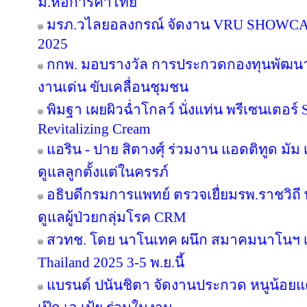
ม.หอการค้าไทย
มรภ.วไลยอลงกรณ์ จัดงาน VRU SHOWC
2025
กกพ. มอบรางวัล การประกวดกองทุนพัฒนาไ
งานเด่น ขับเคลื่อนชุมชน
พิมฐา เผยผิวฉ่ำโกลว์ นั่งแท่น พรีเซนเตอร์
Revitalizing Cream
แอริน - ปาย สิตางศุ์ ร่วมงาน แอดติทูด มัม เป
ดูแลลูกตั้งแต่ในครรภ์
อธิบดีกรมการแพทย์ ตรวจเยื่ยมรพ.ราชวิ
ดูแลผู้ป่วยกลุ่มโรค CRM
สวทช. โดย นาโนเทค ผนึก สมาคมนาโนฯ เ
Thailand 2025 3-5 พ.ย.นี้
แบรนด์ ปนันชิตา จัดงานประกวด หนูน้อยแค