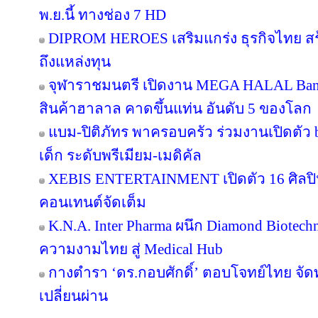
พ.ย.นี้ ทางช่อง 7 HD
DIPROM HEROES เสริมแกร่ง ธุรกิจไทย สร้า
ถึงแหล่งทุน
จุฬาราชมนตรี เปิดงาน MEGA HALAL Ban
สินค้าฮาลาล คาดขึ้นแท่น อันดับ 5 ของโลก
แบม-ปิติภัทร พาครอบครัว ร่วมงานเปิดตัว 
เด็ก ระดับพรีเมียม-เมดิคัล
XEBIS ENTERTAINMENT เปิดตัว 16 ศิลปิน
คอนเทนต์จัดเต็ม
K.N.A. Inter Pharma ผนึก Diamond Biotec
ความงามไทย สู่ Medical Hub
กางตำรา ‘ดร.กอบศักดิ์’ ตอบโจทย์ไทย จัดท
เปลี่ยนผ่าน