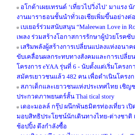
อโกด้าเผยเทรนด์ ‘เที่ยวไปวิ่งไป’ มาแรง
งานมาราธอนชั้นนำทั่วเอเชียเพิ่มขึ้นอย่างต่อ
เบเยอร์ร่วมสนับสนุน “Maleewan Love in Roc
เพลง ร่วมสร้างโอกาสการรักษาผู้ป่วยโรคซับซ
เสริมพลังผู้สร้างการเปลี่ยนแปลงแห่งอน
ขับเคลื่อนผลกระทบทางสังคมและการเปลี่ย
โครงการ eYAA รุ่นที่ 6 - นับตั้งแต่เริ่มโคร
สมัครเยาวชนแล้ว 482 คน เพื่อดำเนินโครง
สภาเด็กและเยาวชนแห่งประเทศไทย เชิญช
ประกวดภาพยนตร์สั้น Thai tical story
เดอะมอลล์ กรุ๊ป ผนึกพันธมิตรท่องเที่ยว เปิ
มอบสิทธิประโยชน์นักเดินทางไทย-ต่างชาติ เ
ช้อปปิ้ง ดึงกำลังซื้อ