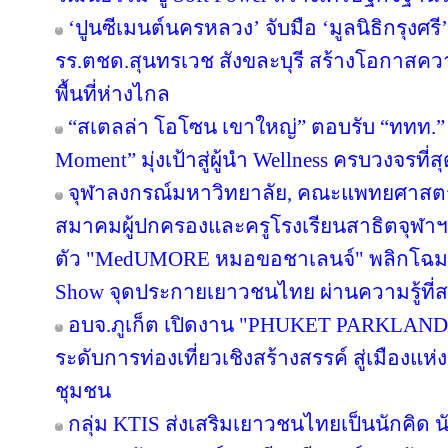
‘ปูนซีเมนต์นครหลวง’ จับมือ ‘มูลนิธิกรุงศร
รร.ตชด.สุนทรเวช สังขละบุรี สร้างโอกาสค
พื้นที่ห่างไกล
“สเตลล่า โอโซน เขาใหญ่” ตอบรับ “ททท.” 
Moment” มุ่งเป้าสู่ผู้นำ Wellness ครบวงจรท
จุฬาลงกรณ์มหาวิทยาลัย, คณะแพทยศาสตร์
สมาคมผู้ปกครองและครูโรงเรียนสาธิตจุฬาฯ จั
ตัว "MedUMORE หมอขอชาเลนจ์" พลิกโฉมการเ
Show จุดประกายเยาวชนไทย ผ่านความรู้ที่สน
อบจ.ภูเก็ต เปิดงาน "PHUKET PARKLAND
ระดับการท่องเที่ยวเชิงสร้างสรรค์ สู่เมืองแ
ชุมชน
กลุ่ม KTIS ส่งเสริมเยาวชนไทยเป็นนักคิด นั