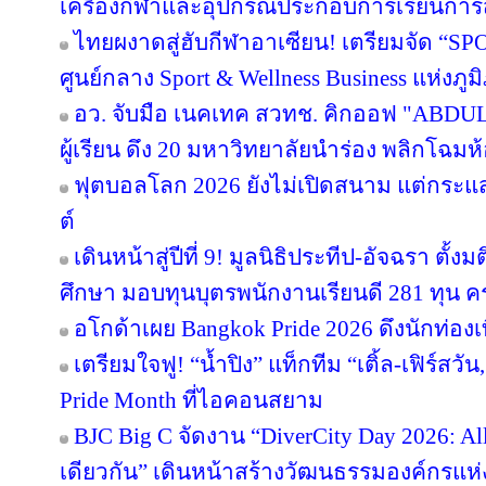
เครื่องกีฬาและอุปกรณ์ประกอบการเรียนกา
ไทยผงาดสู่ฮับกีฬาอาเซียน! เตรียมจัด “SPO
ศูนย์กลาง Sport & Wellness Business แห่งภู
อว. จับมือ เนคเทค สวทช. คิกออฟ "ABDUL 
ผู้เรียน ดึง 20 มหาวิทยาลัยนำร่อง พลิกโฉมห้
ฟุตบอลโลก 2026 ยังไม่เปิดสนาม แต่กระแ
ต์
เดินหน้าสู่ปีที่ 9! มูลนิธิประทีป-อัจฉรา ต
ศึกษา มอบทุนบุตรพนักงานเรียนดี 281 ทุน 
อโกด้าเผย Bangkok Pride 2026 ดึงนักท่องเท
เตรียมใจฟู! “น้ำปิง” แท็กทีม “เติ้ล-เฟิร์สว
Pride Month ที่ไอคอนสยาม
BJC Big C จัดงาน “DiverCity Day 2026: All 
เดียวกัน” เดินหน้าสร้างวัฒนธรรมองค์กรแห่งค