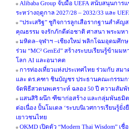
Alibaba Group จับมือ UEFA สนับสนุนการ
ระหว่างฤดูกาล 2027/28 – 2032/33 และ U
“ประเสริฐ” ชูกิจการลูกเสือรากฐานสำคัญส
คุณธรรม จงรักภักดีต่อชาติ ศาสนา พระมหาก
มหิดล–จุฬาฯ –เชียงใหม่ พลิกโฉมอุดมศึกษาไ
ร่วม “MC² GenEd” สร้างระบบเรียนรู้ข้ามมห
โลก AI และอนาคต
การท่องเที่ยวแห่งประเทศไทย ร่วมกับ สมาค
และ ดร.คฑา ชินบัญชร ประธานคณะกรรมการ
จัดพิธีสวดนพเคราะห์ ฉลอง 50 ปี ความสัมพ
แสนสิริ ผนึก ฑีฆาก่อสร้าง และกลุ่มพันธมิต
ต่อเนื่อง ปั้นโมเดล ‘ระบบนิเวศการเรียนรู้ยั่
เยาวชนไทย
OKMD เปิดตัว “Modern Thai Wisdom” เชื่