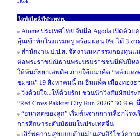
« Back
ไลฟ์สไตล์/กีฬา/ททท.
Atome ประเทศไทย จับมือ Agoda เปิดตัวแคมเ
ลุ้นเข้าพักโรงแรมหรู พร้อมผ่อน 0% ได้ 3 งว
สำนักงาน ป.ป.ส. จัดงานมหกรรมกองทุนแม่
ต่อพระราชปณิธานพระบรมราชชนนีพันปีหลวง
ให้พ้นภัยยาเสพติด ภายใต้แนวคิด “พลังแห่ง
ชุมชน” 19 สิงหาคมนี้ ณ อิมแพ็ค เมืองทองธา
วิ่งด้วยใจ...ให้ด้วยรัก! ชวนนักวิ่งสัมผัส
“Red Cross Pakkret City Run 2026” 30 ส.ค. นี
“อนาคตของลูก” เริ่มต้นจากการเลือกโรงเรียน
การศึกษาระดับมัธยมในประเทศจีน
เสิร์ฟความสุขแบบตัวแม่! แสนสิริโชว์ความ