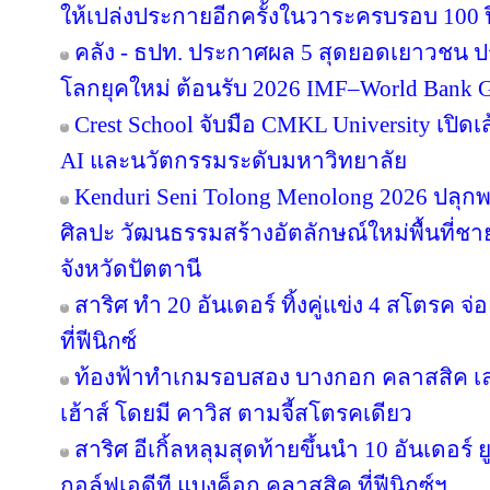
ให้เปล่งประกายอีกครั้งในวาระครบรอบ 100 ป
คลัง - ธปท. ประกาศผล 5 สุดยอดเยาวชน ป
โลกยุคใหม่ ต้อนรับ 2026 IMF–World Bank G
Crest School จับมือ CMKL University เปิดเ
AI และนวัตกรรมระดับมหาวิทยาลัย
Kenduri Seni Tolong Menolong 2026 ปลุกพล
ศิลปะ วัฒนธรรมสร้างอัตลักษณ์ใหม่พื้นที่ชา
จังหวัดปัตตานี
สาริศ ทำ 20 อันเดอร์ ทิ้งคู่แข่ง 4 สโตรค
ที่ฟีนิกซ์
ท้องฟ้าทำเกมรอบสอง บางกอก คลาสสิค เล
เฮ้าส์ โดยมี คาวิส ตามจี้สโตรคเดียว
สาริศ อีเกิ้ลหลุมสุดท้ายขึ้นนำ 10 อันเดอร
กอล์ฟเอดีที แบงค็อก คลาสสิค ที่ฟีนิกซ์ฯ