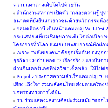
ความแตกต่างเติบโตไปด้วยกัน
สำนักงานสลากฯ เปิดตัว “กล่องความรู้ ปูทางฝั
อนาคตที่ยั่งยืนแก่เยาวชน ด้วยนวัตกรรมห้อ
กลุ่มดุสิตธานี เดินหน้าแคมเปญ Well-Fest 202
กระแสท่องเที่ยวเชิงสุขภาพเติบโตต่อเนื่อง 
โครงการทั่วโลก ส่งมอบประสบการณ์พักผ่อนอ
เพราะ “พลังของคน” คือจุดเริ่มต้นของทุกก
ธุรกิจ TCP ถ่ายทอด “7 เรื่องจริง 7 แรงบัน
ผ่านอินเตอร์แอคทีฟควิซ “เช็คพลัง...ให้ไปต่
Propoliz ประกาศความสำเร็จแคมเปญ “C
เสียง...ถึงใจ” รวมพลังคนไทย ส่งมอบเครื่องช่
บกพร่องทางการได้ยิน
วว. ร่วมแสดงผลงานศิลปะร่วมสมัย “ดอกไม้