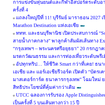
การแข่งขันหุ่นยนต์และกีฬาอีสปอร์ตระดับอ
ครั้งที่ 4
แถลงใหญ่ปีที่ 11! บุรีรัมย์ มาราธอน 2027 เ
Marathon Destination แห่งเอเชีย
ททท. และธนบุรีพานิช เปิดประสบการณ์ “So
สายน้ำภาคกลาง” พาลูกค้าสัมผัสเส้นทาง Ex
“กรุงเทพฯ – พระนครศรีอยุธยา” 20 กรกฎาคม
มรดกวัฒนธรรม และการท่องเที่ยวระดับพรีเ
อัปทุกทริป… ให้ชีวิต Smart กว่าที่เคย! ธน
เอเชีย และ แอร์เอเชียรีวอร์ด เปิดตัว “บัตรเ
มาสเตอร์การ์ด ธนาคารกรุงเทพ” โฉมใหม่ ย
สิทธิประโยชน์ที่คุ้มค่ากว่าเดิม
UTCC ฉลองการรับรอง Apple Distinguished 
เป็นครั้งที่ 5 บนเส้นทางกว่า 15 ปี