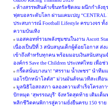
Gazoo Racing Thailand 2026
ห้างสรรพสินค้าเซ็นทรัลชิดลม ผนึกกำลังธุ
ฟุตบอลระดับโลก ผ่านแคมเปญ “CENTRAL
ประสบการณ์ Football Lifestyle ครบวงจร ทั้
ความบันเทิง
แอสคอทท์รวมพลังชุมชนในงาน Ascott Star 
เนื่องเป็นปีที่ 3 สนับสนุนเด็กผู้ด้อยโอกาส ส
เข้าถึงสำหรับทุกคน พร้อมมอบเงินสนับสนุน
องค์กร Save the Children ประเทศไทย เพื่อช่ว
กรี๊ดสนั่นบางนา! “ศรราม น้ำเพชร” นำทีม
แอโรบิกหน้าโลตัส” ม่วนมันส์จนเวทีสะเทือน
มูลนิธิโอสถสภา ฉลองความสำเร็จโครงการป
ปักหมุด ‘สุพรรณบุรี’ จังหวัดสุดท้าย เติมเต็
พลิกชีวิตคนพิการสู่ความยั่งยืนครบ 150 ราย