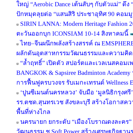
ใหญ่ “Aerobic Dance เต้นสับๆ กับตัวแม่” ดึ
ปักหมุดลุยต่อ “แสนสิริ ประชาอุทิศ 90 คอมมูนิต
SIRIN LANNA: Modern Heritage Fashion 
ตะวันออกบุก ICONSIAM 10-14 สิงหาคมนี้
ไทย–จีนผนึกพลังสร้างสรรค์ ณ EMSPHERE
ผลักดันอุตสาหกรรมวัฒนธรรมและความคิดสร
“ล้ำฤทธิ์” เปิดตัว สปอร์ตและเวลเนสคอม
BANGKOK & Sapsiree Badminton Academy 
การฟื้นฟูครบวงจร รับเมกะเทรนด์ Wellness
‘ปูนซีเมนต์นครหลวง’ จับมือ ‘มูลนิธิกรุงศร
รร.ตชด.สุนทรเวช สังขละบุรี สร้างโอกาสค
พื้นที่ห่างไกล
นครนายก ยกระดับ “เมืองโบราณดงละคร” สู
วัฒนธรรม ชู Soft Power สร้างเศรษฐกิจฐาน