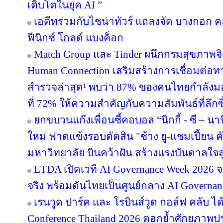
เติบโตในยุค AI ”
เอดีทร่วมกับไชน่าทัวร์ แถลงจัด บางกอก คล
ฟีนิกซ์ โกลด์ แบงค็อก
Match Group และ Tinder ผนึกกรมสุขภาพจ
Human Connection เสริมสร้างการเชื่อมต่
สำรวจล่าสุด¹ พบว่า 87% ของคนไทยกำลังม
ที่ 72% ให้ความสำคัญกับความสัมพันธ์ที่ลึก
ยกขบวนแก๊งเพื่อนซี้คอบอล “นิกกี้ - ซี – นานิ
ใหม่ ฟาดแข้งรอบตัดสิน "ช้าง ยู-แชมเปี้ยน ค
มหาวิทยาลัย บินคว้าฝัน สร้างแรงบันดาลใจสู
ETDA เปิดเวที AI Governance Week 2026 จ
จริง พร้อมดันไทยเป็นศูนย์กลาง AI Governan
เรนวูด ปาร์ค และ โรบินส์วูด กอล์ฟ คลับ ได
Conference Thailand 2026 ตอกย้ำศักยภาพป