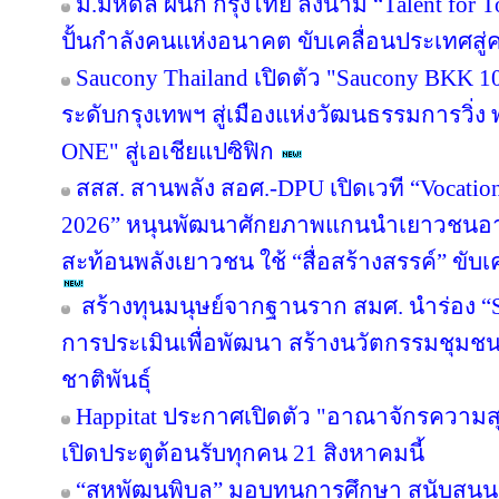
ม.มหิดล ผนึก กรุงไทย ลงนาม “Talent for T
ปั้นกำลังคนแห่งอนาคต ขับเคลื่อนประเทศสู่ค
Saucony Thailand เปิดตัว "Saucony BKK 1
ระดับกรุงเทพฯ สู่เมืองแห่งวัฒนธรรมการวิ่ง
ONE" สู่เอเชียแปซิฟิก
สสส. สานพลัง สอศ.-DPU เปิดเวที “Vocation
2026” หนุนพัฒนาศักยภาพแกนนำเยาวชนอาชี
สะท้อนพลังเยาวชน ใช้ “สื่อสร้างสรรค์” ขับเ
สร้างทุนมนุษย์จากฐานราก สมศ. นำร่อง “Sm
การประเมินเพื่อพัฒนา สร้างนวัตกรรมชุมช
ชาติพันธุ์
Happitat ประกาศเปิดตัว "อาณาจักรความ
เปิดประตูต้อนรับทุกคน 21 สิงหาคมนี้
“สหพัฒนพิบูล” มอบทุนการศึกษา สนับสนุ