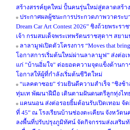
สร้างสรรค์ยุคใหม่ ปั้นคนรุ่นใหม่สู่ตลาดสร้
ประกาศผลผู้ชนะการประกวดภาพวาดระบาย
Dream Car Art Contest 2026” ชิงถ้วยพระร
เจ้า กรมสมเด็จพระเทพรัตนราชสุดาฯ สยาม
ลาลามูฟเปิดตัวโครงการ “Moves that brin
โอกาสการเริ่มต้นใหม่ผ่านลาลามูฟ” ส่งต่อเฟ
แก่ "บ้านอิ่มใจ" ต่อยอดความจุดแข็งด้านกา
โอกาสให้ผู้ที่กำลังเริ่มต้นชีวิตใหม่
“แลคตาซอย” ร่วมยินดีความสำเร็จ “ชิงช้า
ทุ่มเท พัฒนาฝีมือ เดินตามฝันดนตรีลูกทุ่งไท
แคนนอน ส่งต่อรอยยิ้มต้อนรับเปิดเทอม จัดก
ที่ 45” ณ โรงเรียนบ้านช่องตะเคียน จังหว
ลงพื้นที่ปรับปรุงภูมิทัศน์ จัดกิจกรรมส่งเสร