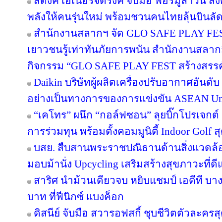
สติงค์ เอเนอร์จี้ดริ้งค์ จับมือ ฟอร์มูล่าวัน
พลังให้คนรุ่นใหม่ พร้อมชวนคนไทยลุ้นบินลัดฟ
สำนักงานสลากฯ จัด GLO SAFE PLAY FEST เ
เยาวชนรู้เท่าทันภัยการพนัน สำนักงานสลากก
กิจกรรม “GLO SAFE PLAY FEST สร้างสรรค์ รู
Daikin บริษัทผู้ผลิตเครื่องปรับอากาศอันดั
อย่างเป็นทางการของการแข่งขัน ASEAN Un
“เคโทร” ผนึก “กอล์ฟซอน” ลุยบิ๊กโปรเจกต์ เ
การร่วมทุน พร้อมตั้งคอมมูนิตี้ Indoor Golf ส
บสย. สืบสานพระราชปณิธานด้านสิ่งแวดล้อม
มอบม้านั่ง Upcycling เสริมสร้างสุขภาวะที่ด
สาริศ นำม้วนเดียวจบ หยิบแชมป์ เอดีที บา
บาท ที่ฟีนิกซ์ แบงค็อก
ดิสนีย์ จับมือ สวารอฟสกี้ ชุบชีวิตตัวละครส