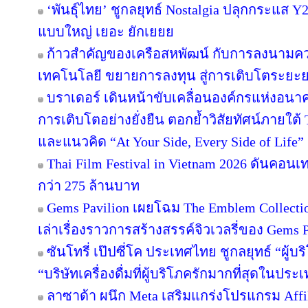
‘พันธุ์ไทย’ ชูกลยุทธ์ Nostalgia ปลุกกระแส 
แบบใหญ่ เยอะ ยักเยยย
ก้าวสำคัญของเครือสหพัฒน์ กับการลงนามคว
เทคโนโลยี ขยายการลงทุน สู่การเติบโตระยะ
บราเดอร์ เดินหน้าขับเคลื่อนองค์กรแห่งอนาค
การเติบโตอย่างยั่งยืน ตอกย้ำวิสัยทัศน์ภายใต้ 
และแนวคิด “At Your Side, Every Side of Life”
Thai Film Festival in Vietnam 2026 ดันคอน
กว่า 275 ล้านบาท
Gems Pavilion เผยโฉม The Emblem Collecti
เล่าเรื่องราวการสร้างสรรค์จิวเวลรี่ของ Gems Pa
ซันโทรี่ เป๊ปซี่โค ประเทศไทย ชูกลยุทธ์ “ผู้บ
“บริษัทเครื่องดื่มที่ผู้บริโภครักมากที่สุดในปร
ลาซาด้า ผนึก Meta เสริมแกร่งโปรแกรม Affil