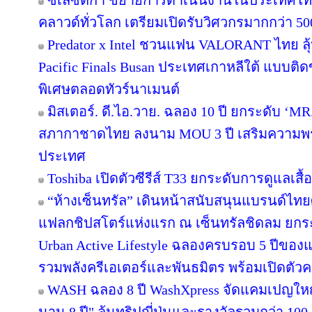
ซิเลซติกา ขยายการดำเนินงานในประเทศไท
คลาวด์ทั่วโลก เตรียมเปิดรับวิศวกรมากกว่า 5
Predator x Intel ชวนแฟน VALORANT ไทย ลุ้น
Pacific Finals Busan ประเทศเกาหลีใต้ แบบต
พิเศษตลอดทัวร์นาเมนต์
มิสเตอร์. ดี.ไอ.วาย. ฉลอง 10 ปี ยกระดับ ‘MR.
สภากาชาดไทย ลงนาม MOU 3 ปี เสริมความพร้อ
ประเทศ
Toshiba เปิดตัวซีรีส์ T33 ยกระดับการดูแลเสื
“ห้างเซ็นทรัล” เดินหน้าสนับสนุนแบรนด์ไทย
แฟลกชิปสโตร์แห่งแรก ณ เซ็นทรัลชิดลม ยกระด
Urban Active Lifestyle ฉลองครบรอบ 5 ปีขอ
รวมพลังครีเอเตอร์และพันธมิตร พร้อมเปิดตัว
WASH ฉลอง 8 ปี WashXpress จัดแคมเปญใหญ่ "