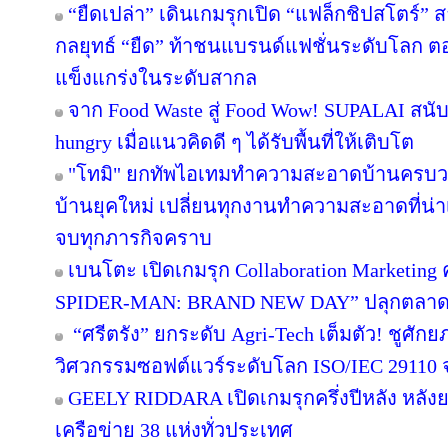
“ยืดเปล่า” เดินเกมรุกเปิด “แฟล็กชิปสโตร์” 
กลยุทธ์ “ยืด” ท้าชนแบรนด์แฟชั่นระดับโลก 
แข็งแกร่งในระดับสากล
จาก Food Waste สู่ Food Wow! SUPALAI สนับ
hungry เมื่อแนวคิดดี ๆ ได้รับพื้นที่ให้เติบโต
"โทมิ" ยกทัพไอเทมทำความสะอาดบ้านครบวงจ
บ้านยุคใหม่ เปลี่ยนทุกงานทำความสะอาดที่น่าเบื
จบทุกภารกิจคราบ
เบนโตะ เปิดเกมรุก Collaboration Marketing 
SPIDER-MAN: BRAND NEW DAY” ปลุกตลาดขนม
“ศรีตรัง” ยกระดับ Agri-Tech เต็มตัว! ชูศั
วิศวกรรมซอฟต์แวร์ระดับโลก ISO/IEC 29110
GEELY RIDDARA เปิดเกมรุกครึ่งปีหลัง หลัง
เครือข่าย 38 แห่งทั่วประเทศ