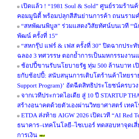
เปิดแล้ว ! “1981 Soul & Sold” ศูนย์รวมร้า
คอมมูนิตี้ พร้อมปลุกสีสันย่านการค้า ถนนรา
“สหพัฒนพิบูล” ร่วมแสดงวิสัยทัศน์บนเวที “นั
พัฒน์ ครั้งที่ 15”
“สหกรุ๊ป แฟร์ & เฟส ครั้งที่ 30” ปิดฉากปร
ฉลอง 3 ทศวรรษ ตอกย้ำการเป็นมหกรรมงานแฟร์
ช้อปปี้ขานรับนโยบายรัฐ ทุ่ม 500 ล้านบาท 
ยกับช้อปปี้: สนับสนุนการเติบโตร้านค้าไทยร
Support Program)’ อัดฉีดสิทธิประโยชน์ครบว
จากเวทีประกวดไอเดีย สู่ 10 ปี STARTUP T
สร้างอนาคตด้วยตัวเองผ่านวิทยาศาสตร์ เทค
ETDA ส่งท้าย AIGW 2026 เปิดเวที “AI Red 
ธนาคาร–เทคโนโลยี–ไซเบอร์ ทดสอบหาจุดเสี่ยง
การเงิน