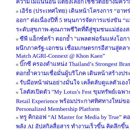
ความไม่แน่นอน แต่ยังเลือกใช้ชีวิตอย่างมีควา
เอิร์ธ (ประเทศไทย) เดินหน้าโครงการ “อาทร่วม
ออก” ต่อเนื่องปีที่ 5 หนุนการจัดการแข่งขัน “
ระดับสุขภาพ-คุณภาพชีวิตที่ดีสู่ชุมชนแม่ฮ่อง
ซีพี แอ็กซ์ตร้า ตอกย้ำ "แพลตฟอร์มแห่งโอก
ผนึกภาครัฐ-เอกชน เชื่อมเกษตรกรอีสานสู่ตล
Match AGRI-Connext @ Khon Kaen”
บิ๊กซี ครองตำแหน่ง Thailand’s Strongest Bra
ตอกย้ำความเชื่อมั่นผู้บริโภค เดินหน้าสร้าง
รับมือหน้าฝนอย่างมั่นใจ เคล็ดลับดูแลตัวเองให
โลตัสเปิดตัว "My Lotus's Fest ขุมทรัพย์เฉ
Retail Experience พร้อมประกาศทิศทางใหม่ของ 
Personalized Membership Platform
ทรู คิกออฟ “AI Master for Media by True” คอร
พลัง AI อัปสกิลสื่อสาร ทำงานเร็วขึ้น คิดลึกขึ