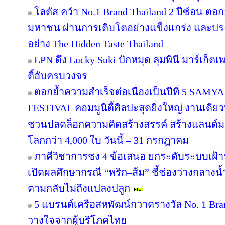
โลตัส คว้า No.1 Brand Thailand 2 ปีซ้อน ตอ
มหาชน ผ่านการเติบโตอย่างแข็งแกร่ง และประส
อย่าง The Hidden Taste Thailand
LPN ดึง Lucky Suki ปักหมุด ลุมพินี มาร์เก็ตเ
ตี้ฮับครบวงจร
ตอกย้ำความสำเร็จต่อเนื่องเป็นปีที่ 5 
FESTIVAL คอมมูนิตี้ศิลปะสุดยิ่งใหญ่ งานเดียว
ชวนปลดล็อกความคิดสร้างสรรค์ สร้างแลนด์มา
โลกกว่า 4,000 ใบ วันนี้ – 31 กรกฎาคม
ภาคีวิชาการชง 4 ข้อเสนอ ยกระดับระบบเฝ้า
เปิดผลศึกษากรณี “พริก–ส้ม” ชี้ช่องว่างกลางน้
ตามกลับไม่ถึงแปลงปลูก
5 แบรนด์เครือสหพัฒน์กวาดรางวัล No. 1 Bra
วางใจจากผู้บริโภคไทย