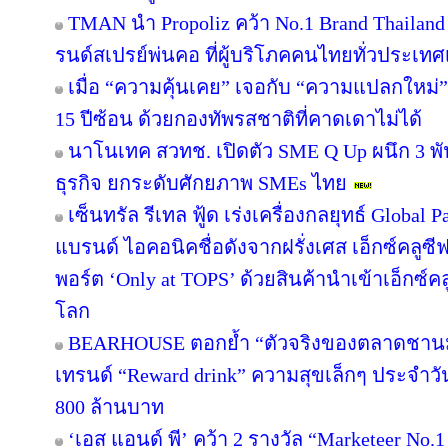
TMAN นำ Propoliz คว้า No.1 Brand Thailand 2
รนด์สเปรย์พ่นคอ ที่ผู้บริโภคคนไทยทั่วประเทศ
เมื่อ “ความคุ้นเคย” เจอกับ “ความแปลกใหม่
15 ปีซ้อน ด้วยกองทัพรสชาติที่คาดเดาไม่ได้
นาโนเทค สวทช. เปิดตัว SME Q Up ผนึก 3 
ธุรกิจ ยกระดับศักยภาพ SMEs ไทย
เซ็นทรัล รีเทล ฟู้ด เร่งเครื่องกลยุทธ์ Globa
แบรนด์ ไอคอนิคชื่อดังจากฝรั่งเศส เอ็กซ์คลูซี
พอร์ต ‘Only at TOPS’ ด้วยสินค้านำเข้าเอ็กซ์
โลก
BEARHOUSE ตอกย้ำ “ตัวจริงของตลาดชานม” เ
เทรนด์ “Reward drink” ความสุขเล็กๆ ประจำวัน 
800 ล้านบาท
‘เอส แอนด์ พี’ คว้า 2 รางวัล “Marketeer No.