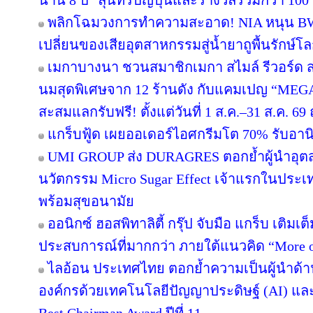
นาน 8 ปี" ลุ้นทริปญี่ปุ่นและรางวัลรวมกว่า 100 ร
พลิกโฉมวงการทำความสะอาด! NIA หนุน BWC 
เปลี่ยนของเสียอุตสาหกรรมสู่น้ำยาถูพื้นรักษ์โล
เมกาบางนา ชวนสมาชิกเมกา สไมล์ รีวอร์ด ส่ง
นมสุดพิเศษจาก 12 ร้านดัง กับแคมเปญ “ME
สะสมแลกรับฟรี! ตั้งแต่วันที่ 1 ส.ค.–31 ส.ค. 
แกร็บฟู้ด เผยออเดอร์ไอศกรีมโต 70% รับอานิส
UMI GROUP ส่ง DURAGRES ตอกย้ำผู้นำอุตส
นวัตกรรม Micro Sugar Effect เจ้าแรกในปร
พร้อมสุขอนามัย
ออนิกซ์ ฮอสพิทาลิตี้ กรุ๊ป จับมือ แกร็บ เติมเ
ประสบการณ์ที่มากกว่า ภายใต้แนวคิด “More o
ไลอ้อน ประเทศไทย ตอกย้ำความเป็นผู้นำด้า
องค์กรด้วยเทคโนโลยีปัญญาประดิษฐ์ (AI) และ D