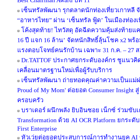
Best Chairman Award ปีที่ 11
เซ็นทรัลพัฒนา รุกตลาดนักท่องเที่ยวเกาหลี 
“อาหารไทย” ผ่าน ‘เซ็นทรัล ฟู้ด’ ในเมืองท่องเ
โค้งสุดท้าย! ไทวัสดุ อัดฉีดความคุ้มส่งท้าย
16 ปี แจก 16 ล้าน’ จัดหนักสิทธิ์ลุ้นโชค x2 พ
แรงตอบโจทย์คนรักบ้าน เฉพาะ 31 ก.ค. – 27 ส.ค.
Dr.TATTOF ประกาศยกระดับองค์กร ชูแนวคิ
เคลื่อนมาตรฐานใหม่เพื่อผู้รับบริการ
เซ็นทรัลพัฒนา ถ่ายทอดคุณค่าความเป็นแม่
Proud of My Mom' ต่อยอด Consumer Insight สู
ครอบครัว
บราเดอร์ ผนึกพลัง ยิบอินซอย เน็กซ์ ร่วมขับเ
Transformation ด้วย AI OCR Platform ยกระดับก
First Enterprise
หัวเว่ยต่อยอดประสบการณ์การทำงานยุค AI 