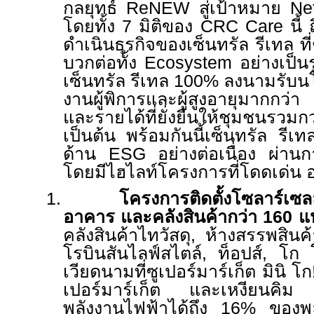
กลยุทธ์
ReNEW
สู่เป้าหมาย
Ne
โดยทั้ง 7 มิติของ
CRC Care
นี้
ดำเนินธุรกิจของเซ็นทรัล รีเทล ท
บวกต่อทั้ง
Ecosystem
อย่างเป็น
เซ็นทรัล รีเทล 100% ลงนามรับ
งานผู้พิการและผู้สูงอายุมากกว
และรายได้ที่ยั่งยืนให้ชุมชน
เป็นต้น พร้อมกันนี้เซ็นทรัล รีเ
ด้าน
ESG
อย่างต่อเนื่อง ผ่า
โดยมีไฮไลท์โครงการที่โดดเด่น อ
1.
โครงการติดตั้งโซลาร์เซล
อาคาร และคลังสินค้ากว่า
160
แ
คลังสินค้าไทวัสดุ
,
ห้างสรรพสินค้
โรบินสันไลฟ์สไตล์
,
ท็อปส์
,
โก 
เวียดนามที่ซูเปอร์มาร์เก็ต มินิ โก
เปอร์มาร์เก็ต และเหงียนคิม 
พลังงานไฟฟ้าได้ถึง
16%
ของพล