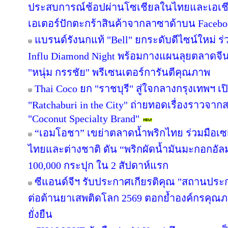
ประสบการณ์ช้อปผ่านโซเชียลในไทยและเอเชีย
เอเตอร์ปักตะกร้าสินค้าจากลาซาด้าบน Facebook
แบรนด์รังนกแท้ "Bell" ยกระดับดีไซน์ใหม่ ร่
Influ Diamond Night พร้อมกางแผนลุยตลาดจีน
"หนุ่ม กรรชัย" พรีเซนเตอร์การันตีคุณภาพ
Thai Coco ยก "ราชบุรี" สู่ใจกลางกรุงเทพฯ เป
"Ratchaburi in the City" ถ่ายทอดเรื่องราวจาก
"Coconut Specialty Brand"
“เอมโอชา” เขย่าตลาดน้ำพริกไทย ร่วมมือเซ
ไทยและต่างชาติ ดัน “พริกผัดน้ำมันมะกอกอั
100,000 กระปุก ใน 2 สัปดาห์แรก
ซีแอนด์จีฯ รับประกาศเกียรติคุณ "สถานประ
ต่อต้านยาเสพติดโลก 2569 ตอกย้ำองค์กรคุณภา
ยั่งยืน