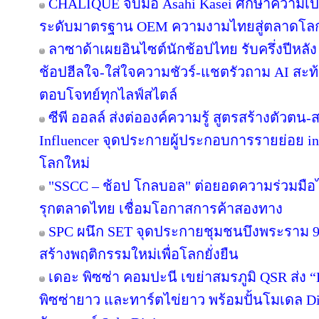
CHALIQUE จับมือ Asahi Kasei ศึกษาความเป็
ระดับมาตรฐาน OEM ความงามไทยสู่ตลาดโล
ลาซาด้าเผยอินไซต์นักช้อปไทย รับครึ่งปีหลัง
ช้อปฮีลใจ-ใส่ใจความชัวร์-แชตรัวถาม AI สะท
ตอบโจทย์ทุกไลฟ์สไตล์
ซีพี ออลล์ ส่งต่อองค์ความรู้ สูตรสร้างตัวตน
Influencer จุดประกายผู้ประกอบการรายย่อย in
โลกใหม่
"SSCC – ช้อป โกลบอล" ต่อยอดความร่วมมือไ
รุกตลาดไทย เชื่อมโอกาสการค้าสองทาง
SPC ผนึก SET จุดประกายชุมชนบึงพระราม 
สร้างพฤติกรรมใหม่เพื่อโลกยั่งยืน
เดอะ พิซซ่า คอมปะนี เขย่าสมรภูมิ QSR ส่ง
พิซซ่ายาว และทาร์ตไข่ยาว พร้อมปั้นโมเดล Di