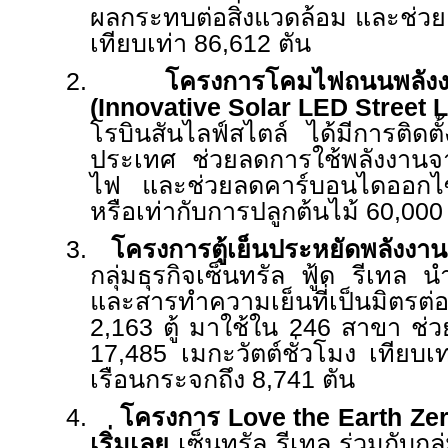
ผลกระทบต่อสิ่งแวดล้อม และช่ว
เทียบเท่า
86,612
ตัน
2.
โครงการโคมไฟถนนพลังงา
(
Innovative Solar LED Street L
โรบินสันไลฟ์สไตล์ ได้มีการติดตั
ประเทศ ช่วยลดการใช้พลังงานจ
ไฟ และช่วยลดคาร์บอนไดออกไซ
หรือเท่ากับการปลูกต้นไม้ 60,000
3.
โครงการตู้เย็นประหยัดพลังงา
กลุ่มธุรกิจเซ็นทรัล ฟู้ด รีเทล น
และสารทำความเย็นที่เป็นมิตรต่อ
2,163
ตู้ มาใช้ใน
246
สาขา ช่ว
17,485
เมกะวัตต์ชั่วโมง เทียบ
เรือนกระจกถึง
8,741
ตัน
4.
โครงการ
Love the Earth Ze
เริ่มเลย
เซ็นทรัล รีเทล ร่วมกับกล