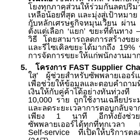
โยงทุกภาคส่วนให้ร่วมกันลดปริม
เหลือน้อยที่สุด และมุ่งสู่เป้าหมาย
กับหลักเศรษฐกิจหมุนเวียน ผ่าน 
ตั้งแต่เลือก ‘แยก’ ขยะที่ต้นทาง 
วิธี โดยสามารถลดการสร้างขยะ
และรีไซเคิลขยะได้มากถึง 19% พ
การจัดการขยะให้แก่พนักงานมาก
5.
โครงการ
FAST Supplier Cha
ใส
’
ผู้ช่วยสำหรับซัพพลายเออร์แ
เพื่อช่วย
ให้ข้อมูลและ
ตอบคำถามที่
เงินให้กับคู่ค้า
ได้อย่างทันท่ว
10
,
000 ราย ถูกใช้งานเฉลี่ยประ
และลดระยะเวลาการตอบกลับจาก
เพียง 1 นาที อีกทั้งยัง
ช่ว
ซัพพลายเออร์ได้ทุกที่ทุกเวลา
Self-service
ที่เปิดให้บริการ