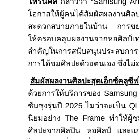
โทรนิคส์
กล่าวว่า
“Samsung Ar
โอกาสให้ผู้คนได้สัมผัสผลงานศิล
สะดวกสบายภายในบ้าน การขยาย
ให้ครอบคลุมผลงานจาก
หอศิลป์
เ
สำคัญในการสนับสนุนประสบการณ
การได้ชมศิลปะด้วยตนเอง ซึ่งไม่อ
สัมผัสผลงานศิลปะสุดเอ็กซ์คลูซีฟ
ด้วยการให้บริการของ
Samsung 
ซัมซุงรุ่นปี
2025
ไม่ว่าจะเป็น
QL
นิยมอย่าง
The Frame
ทำให้ผู
ศิลปะจากศิลปิน
หอศิลป์
และแกล