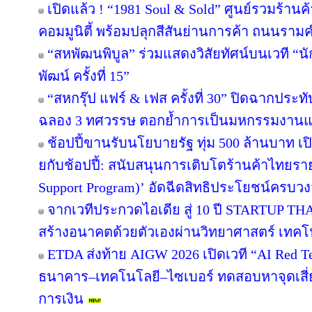
เปิดแล้ว ! “1981 Soul & Sold” ศูนย์รวมร้า
คอมมูนิตี้ พร้อมปลุกสีสันย่านการค้า ถนนรา
“สหพัฒนพิบูล” ร่วมแสดงวิสัยทัศน์บนเวที “นั
พัฒน์ ครั้งที่ 15”
“สหกรุ๊ป แฟร์ & เฟส ครั้งที่ 30” ปิดฉากปร
ฉลอง 3 ทศวรรษ ตอกย้ำการเป็นมหกรรมงานแฟร์
ช้อปปี้ขานรับนโยบายรัฐ ทุ่ม 500 ล้านบาท 
ยกับช้อปปี้: สนับสนุนการเติบโตร้านค้าไทยร
Support Program)’ อัดฉีดสิทธิประโยชน์ครบว
จากเวทีประกวดไอเดีย สู่ 10 ปี STARTUP T
สร้างอนาคตด้วยตัวเองผ่านวิทยาศาสตร์ เทค
ETDA ส่งท้าย AIGW 2026 เปิดเวที “AI Red 
ธนาคาร–เทคโนโลยี–ไซเบอร์ ทดสอบหาจุดเสี่ยง
การเงิน