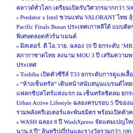
คลาวด์ทั่วโลก เตรียมเปิดรับวิศวกรมากกว่า 5
Predator x Intel ชวนแฟน VALORANT ไทย ลุ้น
Pacific Finals Busan ประเทศเกาหลีใต้ แบบต
พิเศษตลอดทัวร์นาเมนต์
มิสเตอร์. ดี.ไอ.วาย. ฉลอง 10 ปี ยกระดับ ‘MR.
สภากาชาดไทย ลงนาม MOU 3 ปี เสริมความพร้อ
ประเทศ
Toshiba เปิดตัวซีรีส์ T33 ยกระดับการดูแลเสื
“ห้างเซ็นทรัล” เดินหน้าสนับสนุนแบรนด์ไทย
แฟลกชิปสโตร์แห่งแรก ณ เซ็นทรัลชิดลม ยกระด
Urban Active Lifestyle ฉลองครบรอบ 5 ปีขอ
รวมพลังครีเอเตอร์และพันธมิตร พร้อมเปิดตัว
WASH ฉลอง 8 ปี WashXpress จัดแคมเปญใหญ่ "
นาน 8 ปี" ลุ้นทริปญี่ปุ่นและรางวัลรวมกว่า 100 ร