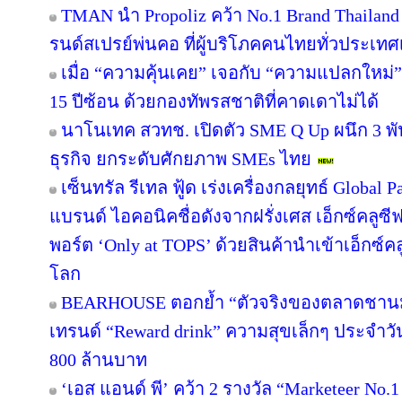
TMAN นำ Propoliz คว้า No.1 Brand Thailand 2
รนด์สเปรย์พ่นคอ ที่ผู้บริโภคคนไทยทั่วประเทศ
เมื่อ “ความคุ้นเคย” เจอกับ “ความแปลกใหม่
15 ปีซ้อน ด้วยกองทัพรสชาติที่คาดเดาไม่ได้
นาโนเทค สวทช. เปิดตัว SME Q Up ผนึก 3 
ธุรกิจ ยกระดับศักยภาพ SMEs ไทย
เซ็นทรัล รีเทล ฟู้ด เร่งเครื่องกลยุทธ์ Globa
แบรนด์ ไอคอนิคชื่อดังจากฝรั่งเศส เอ็กซ์คลูซี
พอร์ต ‘Only at TOPS’ ด้วยสินค้านำเข้าเอ็กซ์
โลก
BEARHOUSE ตอกย้ำ “ตัวจริงของตลาดชานม” เ
เทรนด์ “Reward drink” ความสุขเล็กๆ ประจำวัน 
800 ล้านบาท
‘เอส แอนด์ พี’ คว้า 2 รางวัล “Marketeer No.