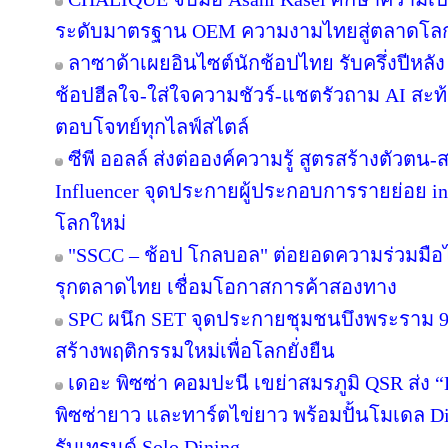
ระดับมาตรฐาน OEM ความงามไทยสู่ตลาดโล
ลาซาด้าเผยอินไซต์นักช้อปไทย รับครึ่งปีหลัง
ช้อปฮีลใจ-ใส่ใจความชัวร์-แชตรัวถาม AI สะท
ตอบโจทย์ทุกไลฟ์สไตล์
ซีพี ออลล์ ส่งต่อองค์ความรู้ สูตรสร้างตัวตน
Influencer จุดประกายผู้ประกอบการรายย่อย in
โลกใหม่
"SSCC – ช้อป โกลบอล" ต่อยอดความร่วมมือไ
รุกตลาดไทย เชื่อมโอกาสการค้าสองทาง
SPC ผนึก SET จุดประกายชุมชนบึงพระราม 
สร้างพฤติกรรมใหม่เพื่อโลกยั่งยืน
เดอะ พิซซ่า คอมปะนี เขย่าสมรภูมิ QSR ส่ง
พิซซ่ายาว และทาร์ตไข่ยาว พร้อมปั้นโมเดล Di
รับเทรนด์ Solo Dining