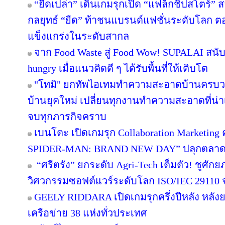
“ยืดเปล่า” เดินเกมรุกเปิด “แฟล็กชิปสโตร์” 
กลยุทธ์ “ยืด” ท้าชนแบรนด์แฟชั่นระดับโลก 
แข็งแกร่งในระดับสากล
จาก Food Waste สู่ Food Wow! SUPALAI สนับ
hungry เมื่อแนวคิดดี ๆ ได้รับพื้นที่ให้เติบโต
"โทมิ" ยกทัพไอเทมทำความสะอาดบ้านครบวงจ
บ้านยุคใหม่ เปลี่ยนทุกงานทำความสะอาดที่น่าเบื
จบทุกภารกิจคราบ
เบนโตะ เปิดเกมรุก Collaboration Marketing 
SPIDER-MAN: BRAND NEW DAY” ปลุกตลาดขนม
“ศรีตรัง” ยกระดับ Agri-Tech เต็มตัว! ชูศั
วิศวกรรมซอฟต์แวร์ระดับโลก ISO/IEC 29110
GEELY RIDDARA เปิดเกมรุกครึ่งปีหลัง หลัง
เครือข่าย 38 แห่งทั่วประเทศ