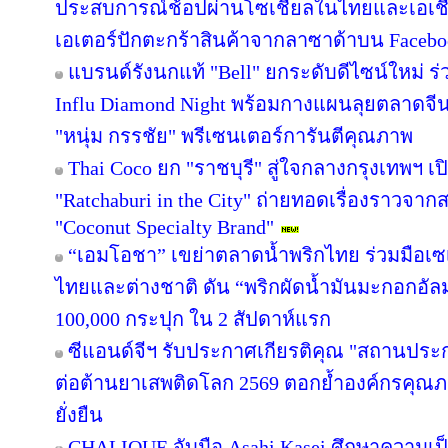
ประสบการณ์ช้อปผ่านโซเชียลในไทยและเอเชีย
เอเตอร์ปักตะกร้าสินค้าจากลาซาด้าบน Facebook
แบรนด์รังนกแท้ "Bell" ยกระดับดีไซน์ใหม่ ร่
Influ Diamond Night พร้อมกางแผนลุยตลาดจีน
"หนุ่ม กรรชัย" พรีเซนเตอร์การันตีคุณภาพ
Thai Coco ยก "ราชบุรี" สู่ใจกลางกรุงเทพฯ เป
"Ratchaburi in the City" ถ่ายทอดเรื่องราวจาก
"Coconut Specialty Brand"
“เอมโอชา” เขย่าตลาดน้ำพริกไทย ร่วมมือเซ
ไทยและต่างชาติ ดัน “พริกผัดน้ำมันมะกอกอั
100,000 กระปุก ใน 2 สัปดาห์แรก
ซีแอนด์จีฯ รับประกาศเกียรติคุณ "สถานประ
ต่อต้านยาเสพติดโลก 2569 ตอกย้ำองค์กรคุณภา
ยั่งยืน
CHALIQUE จับมือ Asahi Kasei ศึกษาความเป็