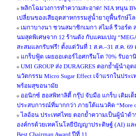
พลิกโฉมวงการทำความสะอาด! NIA หนุน BWC 
เปลี่ยนของเสียอุตสาหกรรมสู่น้ำยาถูพื้นรักษ์โล
เมกาบางนา ชวนสมาชิกเมกา สไมล์ รีวอร์ด ส่ง
นมสุดพิเศษจาก 12 ร้านดัง กับแคมเปญ “ME
สะสมแลกรับฟรี! ตั้งแต่วันที่ 1 ส.ค.–31 ส.ค. 
แกร็บฟู้ด เผยออเดอร์ไอศกรีมโต 70% รับอานิส
UMI GROUP ส่ง DURAGRES ตอกย้ำผู้นำอุตส
นวัตกรรม Micro Sugar Effect เจ้าแรกในปร
พร้อมสุขอนามัย
ออนิกซ์ ฮอสพิทาลิตี้ กรุ๊ป จับมือ แกร็บ เติมเ
ประสบการณ์ที่มากกว่า ภายใต้แนวคิด “More o
ไลอ้อน ประเทศไทย ตอกย้ำความเป็นผู้นำด้า
องค์กรด้วยเทคโนโลยีปัญญาประดิษฐ์ (AI) และ D
Best Chairman Award ปีที่ 11