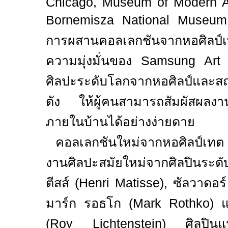
Chicago, Museum of Modern A
Bornemisza National Museu
การผสานคอลเลกชันจาก
หอศิลป์
เ
ความมุ่งมั่นของ
Samsung Art
ศิลปะระดับโลกจาก
หอศิลป์
และสถ
ดัง ให้ผู้คนสามารถสัมผัสผลงานช
ภายในบ้านได้อย่างง่ายดาย
คอลเลกชันใหม่จาก
หอศิลป์
เทต
งานศิลปะสมัยใหม่จากศิลปินระดั
ตีสส์ (
Henri Matisse),
ซัลวาดอร์
มาร์ก รอธโก (
Mark Rothko)
(
Roy Lichtenstein)
ศิลปินแ