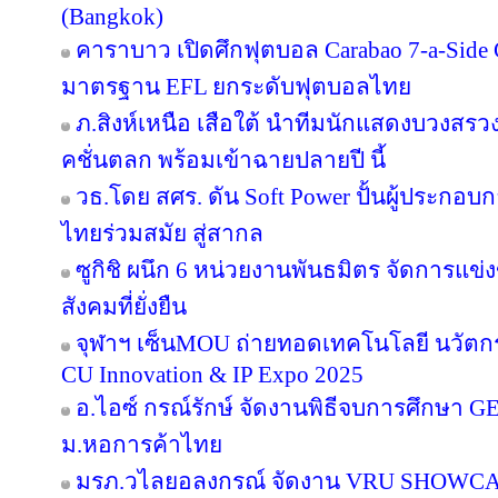
(Bangkok)
คาราบาว เปิดศึกฟุตบอล Carabao 7-a-Side
มาตรฐาน EFL ยกระดับฟุตบอลไทย
ภ.สิงห์เหนือ เสือใต้ นำทีมนักแสดงบวงสร
คชั่นตลก พร้อมเข้าฉายปลายปี นี้
วธ.โดย สศร. ดัน Soft Power ปั้นผู้ประกอบก
ไทยร่วมสมัย สู่สากล
ซูกิชิ ผนึก 6 หน่วยงานพันธมิตร จัดการแข่
สังคมที่ยั่งยืน
จุฬาฯ เซ็นMOU ถ่ายทอดเทคโนโลยี นวัตก
CU Innovation & IP Expo 2025
อ.ไอซ์ กรณ์รักษ์ จัดงานพิธีจบการศึกษา GE 16
ม.หอการค้าไทย
มรภ.วไลยอลงกรณ์ จัดงาน VRU SHOWC