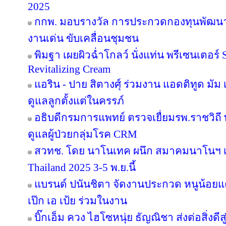
2025
กกพ. มอบรางวัล การประกวดกองทุนพัฒนาไ
งานเด่น ขับเคลื่อนชุมชน
พิมฐา เผยผิวฉ่ำโกลว์ นั่งแท่น พรีเซนเตอร์
Revitalizing Cream
แอริน - ปาย สิตางศุ์ ร่วมงาน แอดติทูด มัม เป
ดูแลลูกตั้งแต่ในครรภ์
อธิบดีกรมการแพทย์ ตรวจเยื่ยมรพ.ราชวิ
ดูแลผู้ป่วยกลุ่มโรค CRM
สวทช. โดย นาโนเทค ผนึก สมาคมนาโนฯ เ
Thailand 2025 3-5 พ.ย.นี้
แบรนด์ ปนันชิตา จัดงานประกวด หนูน้อยแค
เป๊ก เอ เป้ย ร่วมในงาน
บิ๊กเอ็ม ควง ไฮโซหนุ่ย ธัญณิชา ส่งต่อสิ่งด