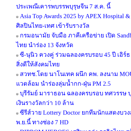
ประเพณีเคารพบรรพบุรุษจีน 7 ส.ค. นี้
Asia Top Awards 2025 by APEX Hospital & C
ศิลปินไทย-เทศ เข้ารับรางวัล
กรมอนามัย จับมือ ภาคีเครือข่าย เปิด San
ไทย นำร่อง 13 จังหวัด
ซี-นุนิว ควงคู่ ร่วมฉลองครบรอบ 45 ปี เอิร
สิ่งดีให้สังคมไทย
สวทช.โดย นาโนเทค ผนึก คพ. ลงนาม MOU 
แวดล้อม นำร่องลุ่มน้ำกก-ฝุ่น PM 2.5
บุรีรัมย์ มาราธอน ฉลองครบรอบ ทศวรรษ บุ
เงินรางวัลกว่า 10 ล้าน
ซีรีส์วาย Lottery Doctor ยกทีมนักแสดงบว
พ.ย.นี้ ทางช่อง 7 HD