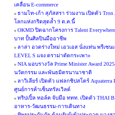
เคลื่อน E-commerce
ธามไท-เก้า สุภัสสรา ร่วมงาน เปิดตัว Tro
โลกแห่งกริดสุดล้ำ 9 ต.ค.นี้
OKMD ปิดฉากโครงการ Talent Everywhere
บาท ปั้นศิลปินมืออาชีพ
ลาล่า อวดร่างใหม่ เอวเอส นั่งแท่น พรีเซน
LEVEL S แจง ดราม่าตัดกระเพาะ
NIA มอบรางวัล Prime Minister Award 2025 
นวัตกรรม และพันธมิตรนานาชาติ
ลาวิเลียร์ เปิดตัว แฟลกชิปสโตร์ Aquater
ศูนย์การค้าเซ็นทรัลเวิลด์
ทริปเปิ้ล ทอล์ค จับมือ ททท. เปิดตัว THAI 
อาหาร-วัฒนธรรม-การเดินทาง
ทิพยประกันภัย ต้อนรับผู้เข้าประกวด นางสา