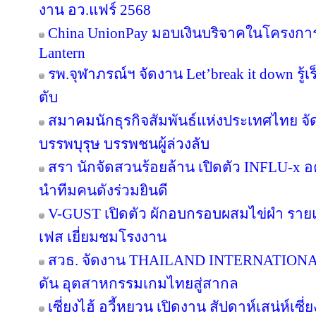
งาน อว.แฟร์ 2568
China UnionPay มอบเงินบริจาคในโครงการ P
Lantern
รพ.จุฬาภรณ์ฯ จัดงาน Let’break it down รู้เ
ตับ
สมาคมนักธุรกิจสัมพันธ์แห่งประเทศไทย จัด
บรรพบุรุษ บรรพชนผู้ล่วงลับ
สรา นักจัดสวนร้อยล้าน เปิดตัว INFLU-x อค
นำทีมคนดังร่วมยินดี
V-GUST เปิดตัว ผักอบกรอบผสมไข่ผำ ราย
เฟส เยี่ยมชมโรงงาน
สวธ. จัดงาน THAILAND INTERNATIO
ดัน อุตสาหกรรมเกมไทยสู่สากล
เซี่ยงไฮ้ อวี้หยวน เปิดงาน สัปดาห์เสน่ห์เซี