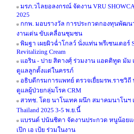
มรภ.วไลยอลงกรณ์ จัดงาน VRU SHOWC
2025
กกพ. มอบรางวัล การประกวดกองทุนพัฒนาไ
งานเด่น ขับเคลื่อนชุมชน
พิมฐา เผยผิวฉ่ำโกลว์ นั่งแท่น พรีเซนเตอร์
Revitalizing Cream
แอริน - ปาย สิตางศุ์ ร่วมงาน แอดติทูด มัม เป
ดูแลลูกตั้งแต่ในครรภ์
อธิบดีกรมการแพทย์ ตรวจเยื่ยมรพ.ราชวิ
ดูแลผู้ป่วยกลุ่มโรค CRM
สวทช. โดย นาโนเทค ผนึก สมาคมนาโนฯ เ
Thailand 2025 3-5 พ.ย.นี้
แบรนด์ ปนันชิตา จัดงานประกวด หนูน้อยแค
เป๊ก เอ เป้ย ร่วมในงาน