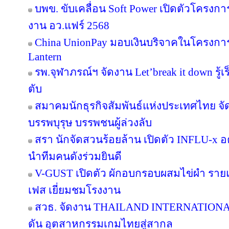
บพข. ขับเคลื่อน Soft Power เปิดตัวโครงก
งาน อว.แฟร์ 2568
China UnionPay มอบเงินบริจาคในโครงการ P
Lantern
รพ.จุฬาภรณ์ฯ จัดงาน Let’break it down รู้เ
ตับ
สมาคมนักธุรกิจสัมพันธ์แห่งประเทศไทย จัด
บรรพบุรุษ บรรพชนผู้ล่วงลับ
สรา นักจัดสวนร้อยล้าน เปิดตัว INFLU-x อค
นำทีมคนดังร่วมยินดี
V-GUST เปิดตัว ผักอบกรอบผสมไข่ผำ ราย
เฟส เยี่ยมชมโรงงาน
สวธ. จัดงาน THAILAND INTERNATIO
ดัน อุตสาหกรรมเกมไทยสู่สากล