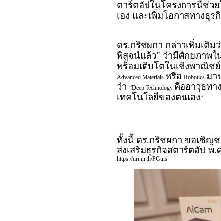
ตาร์ตอัปในโครงการนี้ช่วยใ
เอง และเพิ่มโอกาสทางธุ
ดร.กริชผกา กล่าวเพิ่มเติมว
พิสูจน์แล้ว" ว่ามีศักยภาพใ
พร้อมเติบโตในเชิงพาณิชย์
หรือ
มาป
Advanced Materials
Robotics
ว่า
คืออาวุธทางเ
“Deep Technology
เทคโนโลยีของตนเอง
”
ทั้งนี้ ดร.กริชผกา ขอเชิ
ส่งเสริมธุรกิจสตาร์ตอัป พ.ศ. .
https://uri.in.th/PGtns