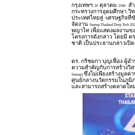
กรุงเทพฯ
ตุลาคม
สำ
, 20
2568 -
กระทรวงการอุดมศึกษา วิทย
ประเทศไทยสู่
เศรษฐกิจที่ข
“
จัดงาน
Startup Thailand Deep Tech
พญาไท เพื่อแสดงผลงานของ
โครงการดังกล่าว โดยมี ดร
ชาติ เป็นประธานกล่าวเปิ
ดร. กริชผกา บุญเฟื่อง ผู
ความสำคัญกับการสร้างวิสาห
ซึ่งไม่เพียงสร้างมูลค
Startup)
ศูนย์กลางนวัตกรรมในภูม
และสามารถสร้างตลาดใหม่เพ