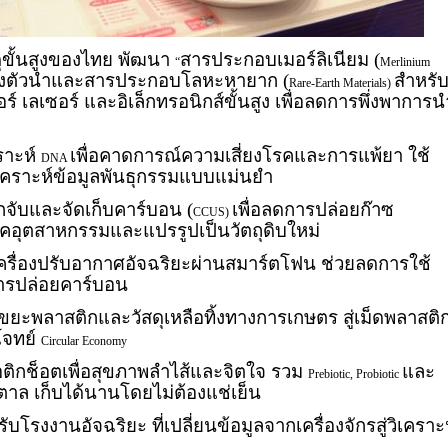
ดุขั้นสูงของไทย พัฒนา
สารประกอบเมอร์ลิเนียม (
“
Merlinium
นกึ่งตัวนำและสารประกอบโลหะหายาก (
สำหรั
Rare-Earth Materials)
 เลเซอร์ และอิเล็กทรอนิกส์ขั้นสูง เพื่อลดการพึ่งพาการน
ราะห์
เพื่อคาดการณ์ความเสี่ยงโรคและการแพ้ยา ใช้
DNA
ิเคราะห์ข้อมูลพันธุกรรมแบบแม่นยำ
กจับและจัดเก็บคาร์บอน (
เพื่อลดการปล่อยก๊าซ
CCUS)
อุตสาหกรรมและแปรรูปเป็นวัตถุดิบใหม่
ครื่องปรับอากาศอัจฉริยะผ่านสมาร์ตโฟน ช่วยลดการใช้
รปล่อยคาร์บอน
ขยะพลาสติกและวัสดุเหลือทิ้งทางการเกษตร สู่เม็ดพลาสติ
โจทย์
Circular Economy
โอติกช็อตเพื่อสุขภาพลำไส้และจิตใจ รวม
และ
Prebiotic, Probiotic
ตาล เก็บได้นานโดยไม่ต้องแช่เย็น
ับโรงงานอัจฉริยะ ที่เปลี่ยนข้อมูลจากเครื่องจักรสู่วิเคราะ