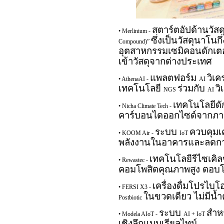
สตาร์ตอัปด้านวัส
• Merlinium -
ซึ่งเป็นวัสดุนาโ
Compound)”
อุตสาหกรรมเซมิคอนดักเตอร์
เข้าวัสดุจากต่างประเทศ
แพลตฟอร์ม
วิเค
• AthenaAI -
AI
เทคโนโลยี
ร่วมกับ
ว
NGS
AI
เทคโนโลยีดั
• Nicha Climate Tech -
คาร์บอนไดออกไซด์จากภาค
ระบบ
ควบคุมเ
• KOOM Air -
IoT
พลังงานในอาคารและลดกา
เทคโนโลยีรีไซเคิล
• Rewastec -
คอมโพสิตคุณภาพสูง ตอบ
เครื่องดื่มโปรไบ
• FERSI X3 -
ในขวดเดียว ไม่มีน้ำ
Postbiotic
ระบบ
สำหร
• Modela AIoT -
AI + IoT
เชิงลึกแบบเรียลไทม์