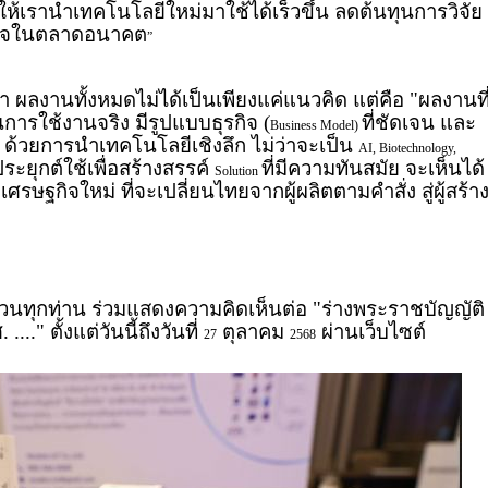
ห้เรานำเทคโนโลยีใหม่มาใช้ได้เร็วขึ้น ลดต้นทุนการวิจัย
รกิจในตลาดอนาคต
”
่า ผลงานทั้งหมดไม่ได้เป็นเพียงแค่แนวคิด แต่คือ "ผลงานที
นการใช้งานจริง มีรูปแบบธุรกิจ (
ที่ชัดเจน และ
Business Model)
 ด้วยการนำเทคโนโลยีเชิงลึก ไม่ว่าจะเป็น
AI, Biotechnology,
ระยุกต์ใช้เพื่อสร้างสรรค์
ที่มีความทันสมัย จะเห็นได้
Solution
ศรษฐกิจใหม่ ที่จะเปลี่ยนไทยจากผู้ผลิตตามคำสั่ง สู่ผู้สร้า
ญชวนทุกท่าน ร่วมแสดงความคิดเห็นต่อ "ร่างพระราชบัญญัติ
..." ตั้งแต่วันนี้ถึงวันที่
ตุลาคม
ผ่านเว็บไซต์
27
2568