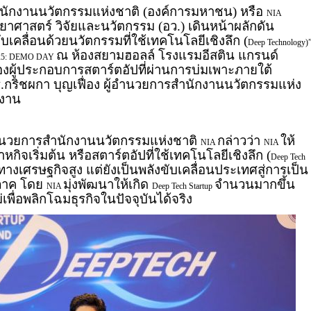
นักงานนวัตกรรมแห่งชาติ (องค์การมหาชน) หรือ
NIA
าศาสตร์ วิจัยและนวัตกรรม (อว.) เดินหน้าผลักดัน
ับเคลื่อนด้วยนวัตกรรมที่ใช้เทคโนโลยีเชิงลึก (
Deep Technology)
ณ ห้องสยามฮอลล์ โรงแรมอีสติน แกรนด์
 2025: DEMO DAY
ผู้ประกอบการสตาร์ตอัปที่ผ่านการบ่มเพาะภายใต้
.กริชผกา บุญเฟื่อง ผู้อำนวยการสำนักงานนวัตกรรมแห่ง
ดงาน
้อำนวยการสำนักงานนวัตกรรมแห่งชาติ
กล่าวว่า
ให้
NIA
NIA
กิจเริ่มต้น หรือสตาร์ตอัปที่ใช้เทคโนโลยีเชิงลึก (
Deep Tech
่าทางเศรษฐกิจสูง แต่ยังเป็นพลังขับเคลื่อนประเทศสู่การเป็น
ิภาค โดย
มุ่งพัฒนาให้เกิด
จำนวนมากขึ้น
NIA
Deep Tech Startup
ื่อพลิกโฉมธุรกิจในปัจจุบันได้จริง